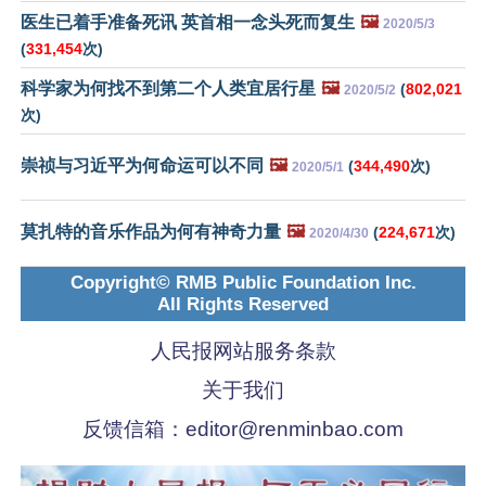
医生已着手准备死讯 英首相一念头死而复生
🖼️
2020/5/3
(
331,454
次)
科学家为何找不到第二个人类宜居行星
🖼️
(
802,021
2020/5/2
次)
崇祯与习近平为何命运可以不同
🖼️
(
344,490
次)
2020/5/1
莫扎特的音乐作品为何有神奇力量
🖼️
(
224,671
次)
2020/4/30
Copyright© RMB Public Foundation Inc.
All Rights Reserved
人民报网站服务条款
关于我们
反馈信箱：
editor@renminbao.com