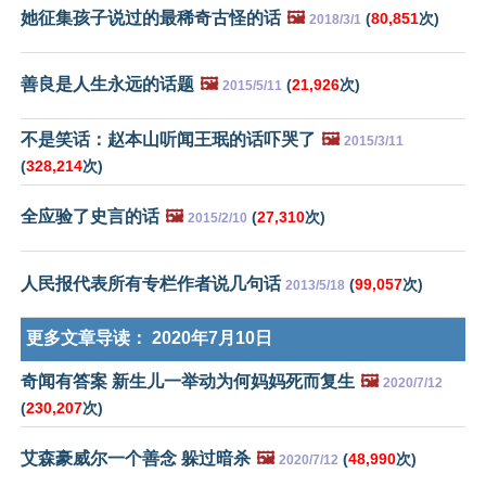
她征集孩子说过的最稀奇古怪的话
🖼️
(
80,851
次)
2018/3/1
善良是人生永远的话题
🖼️
(
21,926
次)
2015/5/11
不是笑话：赵本山听闻王珉的话吓哭了
🖼️
2015/3/11
(
328,214
次)
全应验了史言的话
🖼️
(
27,310
次)
2015/2/10
人民报代表所有专栏作者说几句话
(
99,057
次)
2013/5/18
更多文章导读：
2020年7月10日
奇闻有答案 新生儿一举动为何妈妈死而复生
🖼️
2020/7/12
(
230,207
次)
艾森豪威尔一个善念 躲过暗杀
🖼️
(
48,990
次)
2020/7/12