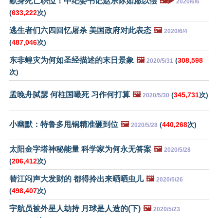
献身死亡职位！中纪委书记赵乐际如愿以偿
🖼️▶️
2020/6/6
(
633,222
次)
逃生者们六四回忆屠杀 美国政府对此表态
🖼️
2020/6/4
(
487,046
次)
东非蝗灾为何如圣经描述的末日景象
🖼️
(
308,598
2020/5/31
次)
孟晚舟脦瑟 何柱国嘬死 习作何打算
🖼️
(
345,731
次)
2020/5/30
小幽默：特鲁多甩锅精准砸到位
🖼️
(
440,268
次)
2020/5/28
太阳金字塔神秘能量 科学家为何永无答案
🖼️
2020/5/28
(
206,412
次)
替江闷声大发财的 都得拎出来晒晒虫儿
🖼️
2020/5/26
(
498,407
次)
宇航员被外星人劫持 月球是人造的(下)
🖼️
2020/5/23