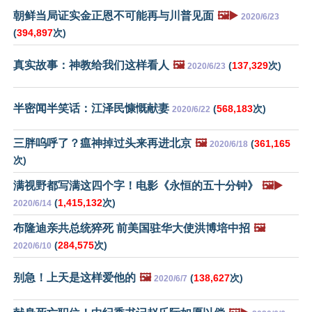
朝鲜当局证实金正恩不可能再与川普见面
🖼️▶️
2020/6/23
(
394,897
次)
真实故事：神教给我们这样看人
🖼️
(
137,329
次)
2020/6/23
半密闻半笑话：江泽民慷慨献妻
(
568,183
次)
2020/6/22
三胖呜呼了？瘟神掉过头来再进北京
🖼️
(
361,165
2020/6/18
次)
满视野都写满这四个字！电影《永恒的五十分钟》
🖼️▶️
(
1,415,132
次)
2020/6/14
布隆迪亲共总统猝死 前美国驻华大使洪博培中招
🖼️
(
284,575
次)
2020/6/10
别急！上天是这样爱他的
🖼️
(
138,627
次)
2020/6/7