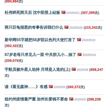
(
894,884
次)
杜伟猝死两天后 沈中阳登上砧板
🖼️
(
307,399
次)
2020/5/21
两只巨龟报恩的奇事告诉我们什么
🖼️
(
215,342
次)
2020/5/20
新华网55字就把58岁驻以色列大使打发了
🖼️
2020/5/19
(
302,422
次)
87岁老母只求见儿一面 中共胆儿小…抽了
🖼️
2020/5/14
(
209,079
次)
宇航员被外星人劫持 月球是人造的(上)
🖼️
(
858,247
2020/5/8
次)
读《看见瘟神……》有感
🖼️
(
260,372
次)
2020/5/6
纽约州疫情最严重 加州长要钱不要命
🖼️
(
298,238
2020/5/5
次)