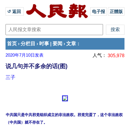
↺ 返回 
电子报
正體版
首页
分栏目
时事
要闻
文章
›
›
|
›
：
2020年7月10日
发表
人气：
305,978
说几句并不多余的话(图)
三子
中共国只是中共邪党组织成立的非法政权。邪党完蛋了，这个非法政权
（中共国）就不存在了。