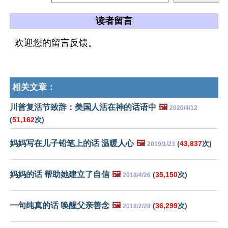
读者留言
欢迎您的留言反馈。
相关文章：
川普复活节致辞：美国人活在神的话语中
🖼️
2020/4/12
(
51,162
次)
妈妈写在儿子铅笔上的话 温暖人心
🖼️
(
43,837
次)
2019/1/23
妈妈的话 帮助她建立了自信
🖼️
(
35,150
次)
2018/4/26
一句纯真的话 唤醒父亲善念
🖼️
(
36,299
次)
2018/2/28