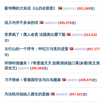
新华网的大实话《山仍在那里》
🖼️
(
301,069
次)
2020/7/11
说几句并不多余的话
🖼️
(
305,978
次)
2020/7/10
世界疯了！黑人命贵 法国美白霜下跪
🖼️
(
314,232
2020/7/9
次)
太行山的一个符号：申纪兰与党共进退
🖼️
(
507,177
2020/7/8
次)
环球时报傻呆！7常委逃夭夭 彭斯演讲脱口罩(多图/英文演
讲全文)
(
356,369
次)
2020/7/4
习不惜命！香港国安法与白鸟撞崖
🖼️
(
349,875
次)
2020/7/2
为法轮功创始人接生的是她
🖼️
(
557,921
次)
2020/6/27