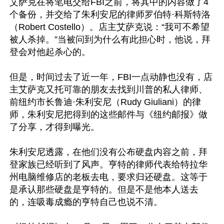
艾萨克在将笔电交给FBI之前，将其中的内容做了4
个备份，并交给了朱利安尼的律师罗伯特·科斯特洛
（Robert Costello）。店主艾萨克说：“我可不希望
被人杀掉。”当被问到为什么有此担心时，他说，拜
登会对他起杀心的。

但是，时间过去了近一年，FBI一点动静也没有，店
主艾萨克又托可靠的朋友去找到川普的私人律师、
前纽约市长鲁迪·朱利安尼（Rudy Giuliani）的律
师，朱利安尼把得到的这些邮件与《纽约邮报》做
了分享，才得到曝光。

朱利安尼透露，在他们没有公布硬盘内容之前，拜
登家族已经听到了风声。亨特的律师代表给特拉华
州电脑维修店的老板去电，要求归还硬盘。这等于
是承认那些硬盘是亨特的。但是不是他本人送去
的，连吸毒成瘾的亨特自己也说不清。
