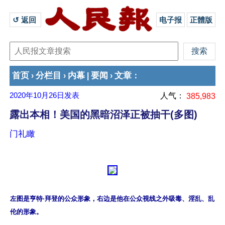
↺ 返回 
电子报
正體版
首页
分栏目
内幕
要闻
文章
›
›
|
›
：
2020年10月26日
发表
人气：
385,983
露出本相！美国的黑暗沼泽正被抽干(多图)
门礼瞰
左图是亨特·拜登的公众形象，右边是他在公众视线之外吸毒、淫乱、乱
伦的形象。