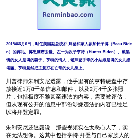
2015年6月6日，时任美国副总统乔·拜登和家人参加长子博（Beau Bide
n）的葬礼。博患脑癌去世。左一为次子亨特（Hunter Biden）。戴墨
镜的女人是博的妻子、亨特的情人，老拜登手牵的小姑娘是博的女儿娜
塔丽。亨特竟然把主意打在亡哥的女儿身上。
川普律师朱利安尼透露，他手里有的亨特硬盘中存
放接近1万8千条信息和邮件，以及2万4千多张照
片，包括极度不雅甚至违法的内容，需要被评估，
但从现有公开的信息中部份涉嫌违法的内容已经足
以将拜登定罪。

朱利安尼还透露说，那些视频实在太恶心人了，实
在无法想像。这其中包括亨特·拜登与自己家族人的