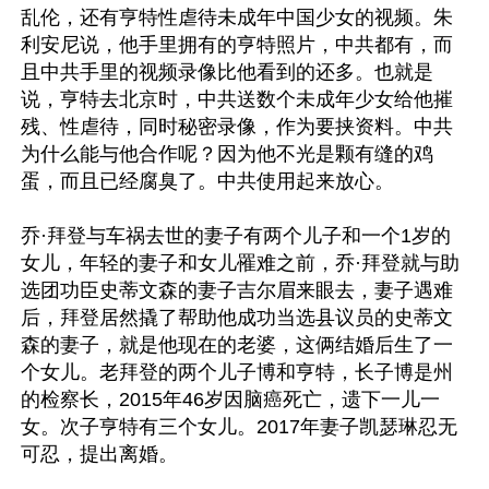
乱伦，还有亨特性虐待未成年中国少女的视频。朱
利安尼说，他手里拥有的亨特照片，中共都有，而
且中共手里的视频录像比他看到的还多。也就是
说，亨特去北京时，中共送数个未成年少女给他摧
残、性虐待，同时秘密录像，作为要挟资料。中共
为什么能与他合作呢？因为他不光是颗有缝的鸡
蛋，而且已经腐臭了。中共使用起来放心。

乔·拜登与车祸去世的妻子有两个儿子和一个1岁的
女儿，年轻的妻子和女儿罹难之前，乔·拜登就与助
选团功臣史蒂文森的妻子吉尔眉来眼去，妻子遇难
后，拜登居然撬了帮助他成功当选县议员的史蒂文
森的妻子，就是他现在的老婆，这俩结婚后生了一
个女儿。老拜登的两个儿子博和亨特，长子博是州
的检察长，2015年46岁因脑癌死亡，遗下一儿一
女。次子亨特有三个女儿。2017年妻子凯瑟琳忍无
可忍，提出离婚。
