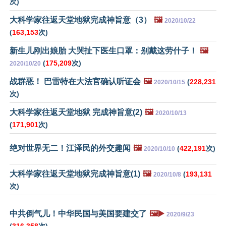
次)
大科学家往返天堂地狱完成神旨意（3）
🖼️
2020/10/22
(
163,153
次)
新生儿刚出娘胎 大哭扯下医生口罩：别戴这劳什子！
🖼️
(
175,209
次)
2020/10/20
战群恶！ 巴雷特在大法官确认听证会
🖼️
(
228,231
2020/10/15
次)
大科学家往返天堂地狱 完成神旨意(2)
🖼️
2020/10/13
(
171,901
次)
绝对世界无二！江泽民的外交趣闻
🖼️
(
422,191
次)
2020/10/10
大科学家往返天堂地狱完成神旨意(1)
🖼️
(
193,131
2020/10/8
次)
中共倒气儿！中华民国与美国要建交了
🖼️▶️
2020/9/23