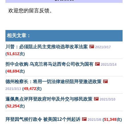
欢迎您的留言反馈。
相关文章：
川普：必须阻止民主党推动选举改革法案
🖼️
2021/3/17
(
51,612
次)
拒中企收购 乌克兰将马达西奇公司收为国有
🖼️
2021/3/14
(
48,694
次)
德州检察长：将用一切法律途径阻拜登激进政策
🖼️
(
49,472
次)
2021/3/13
蓬佩奥点评拜登政府对华及外交与移民政策
🖼️
2021/3/10
(
52,254
次)
拜登因气候行政令 被美国12个州起诉
🖼️
(
51,349
次)
2021/3/8