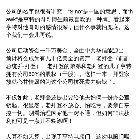
公司的名字也很有讲究，“Sino”是中国的意思，而“h
awk”是亨特的哥哥博生前最喜欢的一种鹰。看起来
亨特对他哥哥的感情很深，但什么事就怕兜底。这
个我们一会儿再说。

公司启动资金一千万美金，全由中共华信能源出，
预计将会成为有几十亿美金的资产。老拜登（前副
总统乔·拜登）、老拜登的弟弟和老拜登的儿子亨特
拥有公司50%的股权（干股）。这样一来，拜登家
族就心甘情愿的为这个公司拼死卖力赚钱了。

不仅如此，老拜登还提出要给他夫妇俩一份办公室
钥匙。很显然，老拜登不放心、怕吃亏，要亲自掌
控一切。别看治理国家他一窍不通，但如何非法获
利他可是一点儿不糊涂啊！

人算不如天算，出现了亨特电脑门。这次电脑门曝