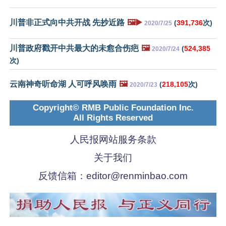
川普非正式向中共开战 先抄近路
🖼️▶️
(
391,736
次)
2020/7/25
川普政府戳开中共最大的未愈合伤疤
🖼️
(
524,385
2020/7/24
次)
云南神奇听命湖 人可呼风唤雨
🖼️
(
218,105
次)
2020/7/23
Copyright© RMB Public Foundation Inc.
All Rights Reserved
人民报网站服务条款
关于我们
反馈信箱：
editor@renminbao.com