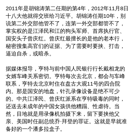
2011年是胡锦涛第二任期的第4年，2012年11月8日
十八大他就得交班给习近平。胡锦涛任期10年，别
说第二外交部他管不了，连第一外交部都管不了，
掌实权的是江泽民和江的狗头军师、首席执行官、
国安头子曾庆红。曾庆红最擅长的是他的老本行，
秘密搜集高官们的证据、为了需要时要挟、打击，
逼迫自杀，或暗杀。

据媒体报导，亨特与前中国人民银行行长戴相龙的
女婿车峰关系密切。亨特每次去北京，都会与车峰
联系，亨特去北京时住在盘古大观11号的四合院
内。那是国安的地盘，针孔录像设备是绝不可少
的。中共江泽民、曾庆红派系在亨特吸毒的同时，
还送去未成年的中国女孩供他糟蹋、性虐待。当
然，目地就是用录像机拍摄下来，留下要挟他父
亲、美国时任副总统乔·拜登的罪证。这就是早就准
备好的一个潘多拉盒子。
