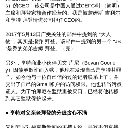
s）的CEO，该公司是中国人通过CEFC/叶（简明）
主席和拜登家族合作经营的。我是被詹姆斯·吉利尔
和亨特·拜登请进公司担任CEO的。

2017年5月13日广受关注的邮件中提到的 “大人
物”，其实是指乔·拜登。该邮件中提到的另一个 “JB 
”是乔的弟弟吉姆·拜登。（完）

另外，亨特商业小伙伴贝文·库尼（Bevan Coone
y）因债券欺诈而入狱，他现在发现自己是亨特替罪
羊。如今他与一位自己信的过的记者联系上了，并
交出了自己的Gmail帐户的访问权限。他也转当污点
证人。为了怕库尼在监狱里被灭口，已经将他转移
到其它监狱保护起来。

● 亨特对父亲老拜登的分赃贪心不满
朱利安尼对福克斯新闻的主持人说，拜登不但直接