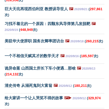
(
316,358
次)
巨大天坑再现西伯利亚 教授误导世人
🖼️
(
297,861
2020/9/21
次)
习找不着北的一个原因：四颗东风导弹第几发脱靶
🖼️
(
448,949
次)
2020/9/19
美驻华大使辞职 国务次卿率团访台
🖼️
(
260,215
次)
2020/9/18
一个不相信天赋其才的数学天才
🖼️
(
185,597
次)
2020/9/16
诡异命案 山西国土所长下车小便遇…那啥
🖼️
2020/9/13
(
214,132
次)
清史传奇 从溺死鬼到大富翁
🖼️
(
180,211
次)
2020/9/12
给大家讲一个让人哭笑不得的故事
🖼️▶️
(
329,974
2020/9/12
次)