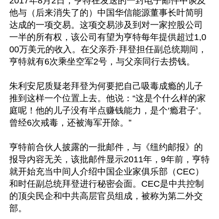
2017年8月2日，亨特在发送的一封电子邮件中谈及
他与（后来消失了的）中国华信能源董事长叶简明
达成的一项交易。这项交易涉及到对一家控股公司
一半的所有权，该公司有望为亨特每年提供超过1,0
00万美元的收入。在父亲乔·拜登担任副总统期间，
亨特就有6次乘坐空军2号，与父亲同行去捞钱。

朱利安尼质疑老拜登为何要把自己吸毒成瘾的儿子
推到这样一个位置上去。他说：“这是个什么样的家
庭呢！他的儿子没有半点赚钱能力，是个‘瘾君子’。
曾经6次戒毒，还被海军开除。”

亨特前合伙人披露的一批邮件，与《纽约邮报》的
报导内容无关，该批邮件显示2011年，9年前，亨特
就开始充当中间人介绍中国企业家俱乐部（CEC）
和时任副总统拜登进行秘密会面。CEC是中共控制
的顶尖民企和中共高层官员组成，被称为第二外交
部。
