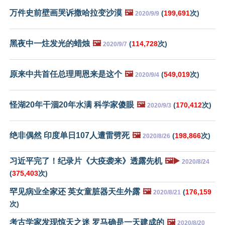
万件史前壁画哭诉撒哈拉变沙漠
🖼️
(
199,691
次)
2020/9/9
黑夜中一炷发光的蜡烛
🖼️
(
114,728
次)
2020/9/7
原来中共首任总理周恩来是这个
🖼️
(
549,019
次)
2020/9/4
怪湖20年干涸20年水满 科学家傻眼
🖼️
(
170,412
次)
2020/9/3
绝非偶然 印度单日107人遭雷劈死
🖼️
(
198,866
次)
2020/8/26
习近平完了！纪录片《大疫袭来》透露先机
🖼️▶️
2020/8/24
(
375,403
次)
罕见病业全家还 英女童脏器天生外露
🖼️
(
176,159
2020/8/21
次)
考古学家发现惊天之迷 罗马确是一天建成的
🖼️
2020/8/20