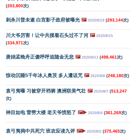
(
203,800
次)
刺杀川普未遂 白宫影子政府被曝光
🖼️
(
293,144
次)
2020/8/19
川大爷厉害！让中共摸着石头过不了河
🖼️
2020/8/15
(
334,971
次)
唐娟孟晚舟正傻呼呼追随金无怠
🖼️
(
498,461
次)
2020/8/13
惊动沉睡5千年冰人奥茨 多人遭诅咒
🖼️
(
248,180
次)
2020/8/8
袁弓夷曝 习被穿开裆裤 澳洲联美气壮
🖼️
(
513,247
2020/8/7
次)
神目如电 雷劈大楼 老天爷愤怒了
🖼️▶️
(
361,269
次)
2020/8/4
袁弓夷捣中共死穴 班农应读九评
🖼️▶️
(
375,465
次)
2020/8/2