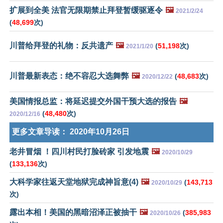
扩展到全美 法官无限期禁止拜登暂缓驱逐令
🖼️
2021/2/24
(
48,699
次)
川普给拜登的礼物：反共遗产
🖼️
(
51,198
次)
2021/1/20
川普最新表态：绝不容忍大选舞弊
🖼️
(
48,683
次)
2020/12/22
美国情报总监：将延迟提交外国干预大选的报告
🖼️
(
48,480
次)
2020/12/16
更多文章导读：
2020年10月26日
老井冒烟 ！四川村民打脸砖家 引发地震
🖼️
2020/10/29
(
133,136
次)
大科学家往返天堂地狱完成神旨意(4)
🖼️
(
143,713
2020/10/29
次)
露出本相！美国的黑暗沼泽正被抽干
🖼️
(
385,983
2020/10/26