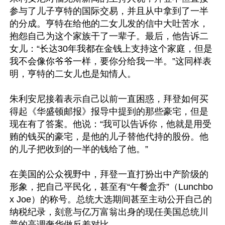
参与了儿子亨特的国际交易，并且从中拿到了一半
的分成。亨特在给他的二女儿发的信中大吐苦水，
抱怨自己为这个家族干了一辈子。最后，他告诉二
女儿：“长达30年我都在金钱上支持这个家庭，但是
我不会像你爷爷一样，要你分给我一半。”这同样表
明，亨特的二女儿也是知情人。

朱利安尼接着表示自己以前一直困惑，拜登如何买
得起《华盛顿邮报》报导中提到的那些豪宅，但是
现在有了答案。他说：“我可以告诉你，他就是用受
贿的钱买的豪宅，是他的儿子替他代持的股份。他
的儿子把收到的一半的钱给了他。”

在美国的公众视野中，拜登一直打扮出中产阶级的
形象，把自己平民化，甚至有“午餐盒乔”（Lunchbo
x Joe）的称号。总统大选期间甚至主动公开自己的
纳税纪录，刻意与亿万富翁出身的现任美国总统川
普的高调奢华做反差对比。
