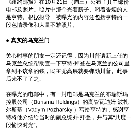
《纽约邮报》在10月21日（周三）公布了其中部份
电邮及照片。照片中那个光着膀子、叼着香烟的人
是亨特。根据报导，被曝光的内容还包括亨特的一
段色情录像和大量不雅照片。

● 真实的乌克兰门
关心时事的朋友一定还记得，因为川普请新上任的
乌克兰总统帮助查一下亨特·拜登在乌克兰的公司里
拿到不该拿的钱，民主党高层就要弹劾川普。此事
后来不了了之。

在曝光的电邮中，有一封电邮是乌克兰的布瑞斯玛
控股公司（Burisma Holdings）的高管瓦迪姆·波扎
尔斯基（Vadym Pozharskyi）写给亨特的，感谢亨
特将他介绍给当时的副总统乔·拜登，并与其“共度一
段愉快时光”。
