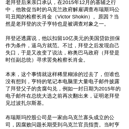
老拜登后来亲口承认，在2015年12月的基辅之行
中，他敦促当时的乌克兰政府解雇调查布瑞斯玛公
司丑闻的检察长肖金（Victor Shokin）。原因？当
然是老拜登的次子亨特也是被调查对象之一。

拜登还透露说，他以扣留10亿美元的美国贷款担保
作为条件，逼乌方就范。不过，拜登之后发现自己
失口，于是又改变了说法，称奥巴马政府（拜登是
时任副总统）寻求罢免检察长肖金。

本来，这个事情就这样稀里糊涂的过去了，但谁也
没有想到，亨特的笔记本电脑里大量电子邮件披露
了拜登父子的贪腐勾兑，例如一封日期为2015年的
电子邮件在总统大选之前再次翻出来，证明老拜登
见过波扎尔斯基。 

布瑞斯玛控股公司是一家由乌克兰寡头成立的公
司，因腐败问题长期受到乌克兰官员指责。当时亨