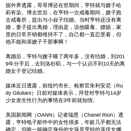
据外界透露，哥哥博还在世期间，亨特就与嫂子哈
莉有染。博去世后，在亨特一次戒毒期间，嫂子跑
去戒毒所，提出与小叔子结婚。当时亨特还没有离
婚，妻子提出离婚，理由是，说他吸毒、嫖娼，家
里的日常开销都维持不了，自己都一直忍受着，但
他不能和亲嫂子干那事啊！

离婚后，亨特与嫂子睡了两年多，没有结婚，到201
9年分手后，去到洛杉矶，与一个认识不到10天的离
婚女子登记结婚。

媒体近日透露，前纽约市长、检察官朱利安尼（Ru
dy Giluliani）日前对媒体表示，拜登对亨特与14岁
少女发生性行为的事情在3年前就知情。

美国新闻网（OANN）记者瑞恩（Chanel Rion）透
露，亨特电子邮件中的女性很多，年龄几乎都无法
确定，但唯一能确定身份的女孩是亨特的亲侄女娜