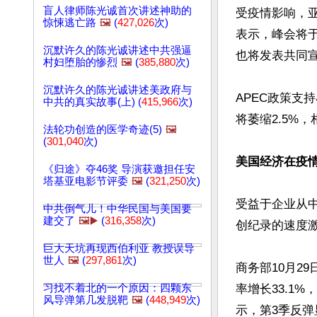
盲人律师陈光诚首次讲述神助的
受疫情影响，
惊悚逃亡路
🖼️
(
427,026
次)
表示，峰会将于
沉默许久的陈光诚讲述中共强逼
也将发表共同宣
村妇堕胎的惨烈
🖼️
(
385,880
次)
沉默许久的陈光诚讲述美政府与
APEC政策支
中共的真实故事(上) (
415,966
次)
将萎缩2.5%，
法轮功创造的医学奇迹(5)
🖼️
(
301,040
次)
美国经济在疫情
《归途》夺46奖 导演获邀担任安
塔基亚电影节评委
🖼️
(
321,250
次)
受益于企业从中
中共倒气儿！中华民国与美国要
建交了
🖼️▶️
(
316,358
次)
创纪录的速度激
巨大天坑再现西伯利亚 教授误导
世人
🖼️
(
297,861
次)
商务部10月2
习找不着北的一个原因：四颗东
率增长33.1%
风导弹第几发脱靶
🖼️
(
448,949
次)
示，第3季反弹