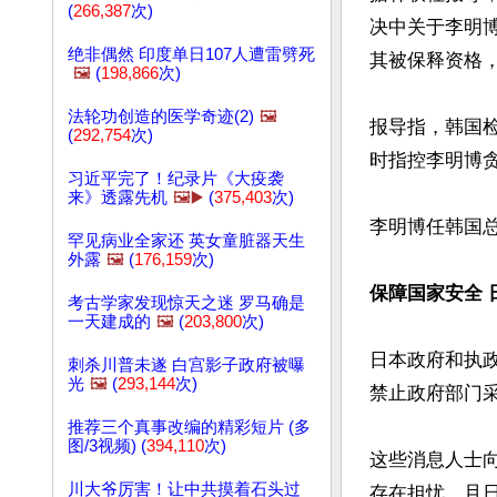
(
266,387
次)
决中关于李明
绝非偶然 印度单日107人遭雷劈死
其被保释资格
🖼️
(
198,866
次)
法轮功创造的医学奇迹(2)
🖼️
报导指，韩国检
(
292,754
次)
时指控李明博贪
习近平完了！纪录片《大疫袭
来》透露先机
🖼️▶️
(
375,403
次)
李明博任韩国总统
罕见病业全家还 英女童脏器天生
外露
🖼️
(
176,159
次)
保障国家安全
考古学家发现惊天之迷 罗马确是
一天建成的
🖼️
(
203,800
次)
日本政府和执政
刺杀川普未遂 白宫影子政府被曝
光
🖼️
(
293,144
次)
禁止政府部门
推荐三个真事改编的精彩短片 (多
图/3视频) (
394,110
次)
这些消息人士
川大爷厉害！让中共摸着石头过
存在担忧，且