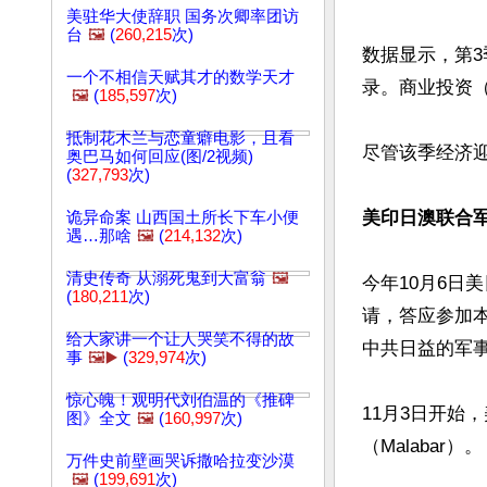
美驻华大使辞职 国务次卿率团访
台
🖼️
(
260,215
次)
数据显示，第3
一个不相信天赋其才的数学天才
录。商业投资（+
🖼️
(
185,597
次)
抵制花木兰与恋童癖电影，且看
尽管该季经济迎
奥巴马如何回应(图/2视频)
(
327,793
次)
美印日澳联合军
诡异命案 山西国土所长下车小便
遇…那啥
🖼️
(
214,132
次)
清史传奇 从溺死鬼到大富翁
🖼️
今年10月6日
(
180,211
次)
请，答应参加本
给大家讲一个让人哭笑不得的故
中共日益的军事
事
🖼️▶️
(
329,974
次)
惊心魄！观明代刘伯温的《推碑
11月3日开始
图》全文
🖼️
(
160,997
次)
（Malabar）。

万件史前壁画哭诉撒哈拉变沙漠
🖼️
(
199,691
次)