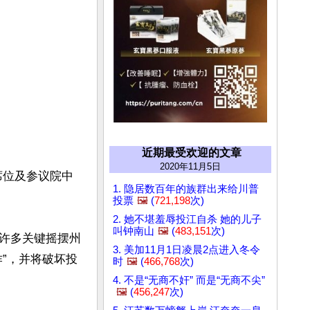
近期最受欢迎的文章
2020年11月5日
个席位及参议院中
1. 隐居数百年的族群出来给川普
投票
🖼️
(
721,198
次)
2. 她不堪羞辱投江自杀 她的儿子
叫钟南山
🖼️
(
483,151
次)
许多关键摇摆州
3. 美加11月1日凌晨2点进入冬令
”，并将破坏投
时
🖼️
(
466,768
次)
4. 不是“无商不奸” 而是“无商不尖”
🖼️
(
456,247
次)