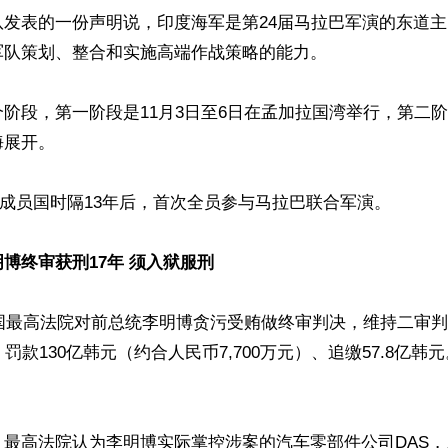
队发表的一份声明说，印度海军是第24届马拉巴军演的东道
队策划、整合和实施高端作战策略的能力。

阶段，第一阶段是11月3日至6日在孟加拉国湾举行，第二阶
展开。

”成员国时隔13年后，首次全员参与马拉巴联合军演。

博终审获刑17年 须入狱服刑
韩国最高法院对前总统李明博贪污受贿做终审判决，维持二审
，罚款130亿韩元（约合人民币7,700万元）、追缴57.8亿
，最高法院认为李明博实际掌控涉案的汽车零部件公司DAS