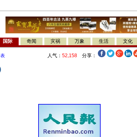
国际
奇闻
灾祸
万象
生活
文化
人气：
52,158
分享：
发表
)