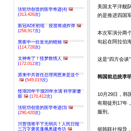
美国太平洋舰
法轮功创造的医学奇迹(4)
🖼️
(
313,426
次)
的是推进四国军
新冠ADE初现 疫苗将成炸弹
🖼️
(
258,917
次)
本次军演分两个
旬起在阿拉伯海
黑夜中一炷发光的蜡烛
🖼️
(
114,728
次)
太神奇了！怪梦救情人
🖼️
这是“四方会谈
(
172,012
次)
原来中共首任总理周恩来是这个
韩国前总统李明
🖼️
(
549,019
次)
怪湖20年干涸20年水满 科学家傻
10月29日，
眼
🖼️
(
170,412
次)
有期徒刑17年
法轮功创造的医学奇迹(3)
🖼️
服刑。

(
290,420
次)
川普强将手下无弱兵！人民日报
三万字褒奖蓬佩奥建奇功
🖼️
据韩联社报导