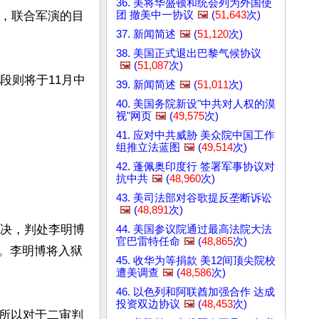
36. 美将华盛顿和统会列为外国使
团 撤美中一协议
🖼️
(
51,643
次)
主，联合军演的目
37. 新闻简述
🖼️
(
51,120
次)
38. 美国正式退出巴黎气候协议
🖼️
(
51,087
次)
段则将于11月中
39. 新闻简述
🖼️
(
51,011
次)
40. 美国务院新设"中共对人权的漠
视"网页
🖼️
(
49,575
次)
41. 应对中共威胁 美众院中国工作
组推立法蓝图
🖼️
(
49,514
次)
42. 蓬佩奥印度行 签署军事协议对
抗中共
🖼️
(
48,960
次)
43. 美司法部对谷歌提反垄断诉讼
🖼️
(
48,891
次)
判决，判处李明博
44. 美国参议院通过最高法院大法
官巴雷特任命
🖼️
(
48,865
次)
韩元。李明博将入狱
45. 收华为等捐款 美12间顶尖院校
遭美调查
🖼️
(
48,586
次)
46. 以色列和阿联酋加强合作 达成
投资双边协议
🖼️
(
48,453
次)
，所以对于二审判