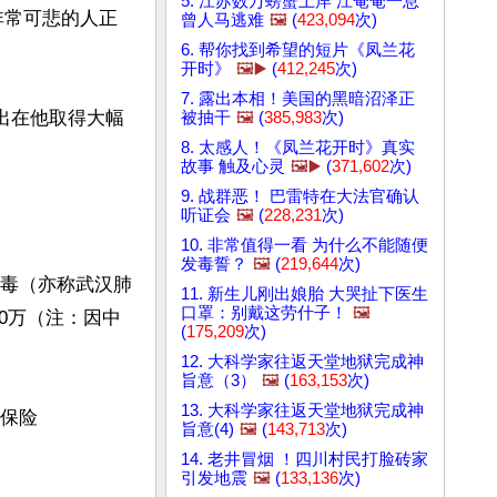
5. 江苏数万螃蟹上岸 江奄奄一息
非常可悲的人正
曾人马逃难
🖼️
(
423,094
次)
6. 帮你找到希望的短片《凤兰花
开时》
🖼️▶️
(
412,245
次)
7. 露出本相！美国的黑暗沼泽正
出在他取得大幅
被抽干
🖼️
(
385,983
次)
8. 太感人！《凤兰花开时》真实
故事 触及心灵
🖼️▶️
(
371,602
次)
9. 战群恶！ 巴雷特在大法官确认
听证会
🖼️
(
228,231
次)
10. 非常值得一看 为什么不能随便
发毒誓？
🖼️
(
219,644
次)
病毒（亦称武汉肺
11. 新生儿刚出娘胎 大哭扯下医生
口罩：别戴这劳什子！
🖼️
20万（注：因中
(
175,209
次)
12. 大科学家往返天堂地狱完成神
旨意（3）
🖼️
(
163,153
次)
13. 大科学家往返天堂地狱完成神
疗保险
旨意(4)
🖼️
(
143,713
次)
14. 老井冒烟 ！四川村民打脸砖家
引发地震
🖼️
(
133,136
次)