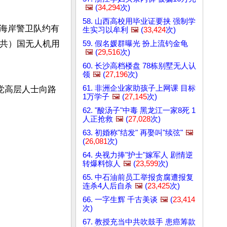
🖼️
(
34,294
次)
58. 山西高校用毕业证要挟 强制学
海岸警卫队约有
生实习以牟利
🖼️
(
33,424
次)
（共）国无人机用
59. 假名媛群曝光 扮上流钓金龟
🖼️
(
29,516
次)
60. 长沙高档楼盘 78栋别墅无人认
领
🖼️
(
27,196
次)
61. 非洲企业家助孩子上网课 目标
党高层人士向路
1万学子
🖼️
(
27,145
次)
62. "酸汤子"中毒 黑龙江一家8死 1
人正抢救
🖼️
(
27,028
次)
63. 初婚称"结发" 再娶叫"续弦"
🖼️
(
26,081
次)
64. 央视力捧"护士"嫁军人 剧情逆
转爆料惊人
🖼️
(
23,599
次)
65. 中石油前员工举报贪腐遭报复
连杀4人后自杀
🖼️
(
23,425
次)
66. 一字生辉 千古美谈
🖼️
(
23,414
次)
67. 教授充当中共吹鼓手 患癌筹款