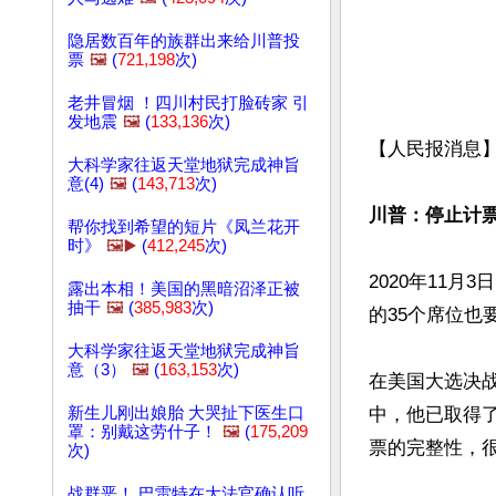
隐居数百年的族群出来给川普投
票
🖼️
(
721,198
次)
老井冒烟 ！四川村民打脸砖家 引
发地震
🖼️
(
133,136
次)
【人民报消息】
大科学家往返天堂地狱完成神旨
意(4)
🖼️
(
143,713
次)
川普：停止计票
帮你找到希望的短片《凤兰花开
时》
🖼️▶️
(
412,245
次)
2020年11
露出本相！美国的黑暗沼泽正被
抽干
🖼️
(
385,983
次)
的35个席位也
大科学家往返天堂地狱完成神旨
意（3）
🖼️
(
163,153
次)
在美国大选决
新生儿刚出娘胎 大哭扯下医生口
中，他已取得
罩：别戴这劳什子！
🖼️
(
175,209
票的完整性，很
次)
战群恶！ 巴雷特在大法官确认听