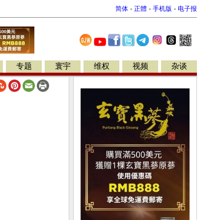
简体
-
正體
-
手机版
-
电子报
专题
寰宇
维权
视频
杂谈