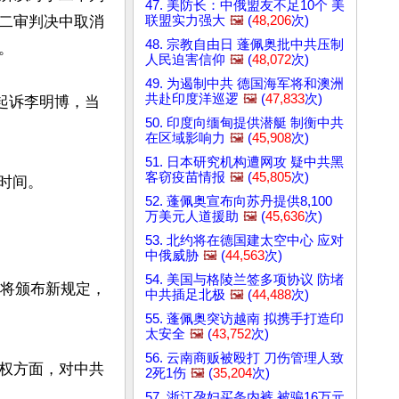
47. 美防长：中俄盟友不足10个 美
联盟实力强大
🖼️
(
48,206
次)
二审判决中取消
48. 宗教自由日 蓬佩奥批中共压制


人民迫害信仰
🖼️
(
48,072
次)
49. 为遏制中共 德国海军将和澳洲
共赴印度洋巡逻
🖼️
(
47,833
次)
名起诉李明博，当
50. 印度向缅甸提供潜艇 制衡中共
在区域影响力
🖼️
(
45,908
次)
51. 日本研究机构遭网攻 疑中共黑
客窃疫苗情报
🖼️
(
45,805
次)
时间。

52. 蓬佩奥宣布向苏丹提供8,100
万美元人道援助
🖼️
(
45,636
次)
53. 北约将在德国建太空中心 应对
中俄威胁
🖼️
(
44,563
次)
54. 美国与格陵兰签多项协议 防堵
年将颁布新规定，
中共插足北极
🖼️
(
44,488
次)
55. 蓬佩奥突访越南 拟携手打造印
太安全
🖼️
(
43,752
次)
56. 云南商贩被殴打 刀伤管理人致
权方面，对中共
2死1伤
🖼️
(
35,204
次)
57. 浙江孕妇买条内裤 被骗16万元