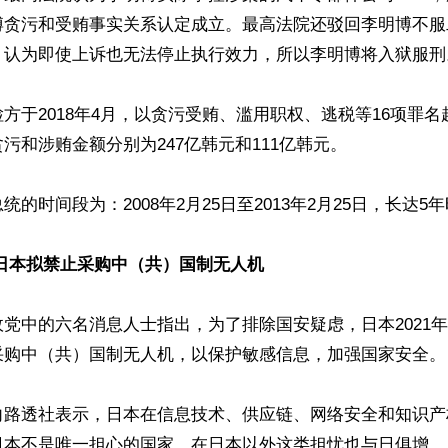
博贪污和受贿事实关系认定成立。最高法院还驳回李明博不服
，认为即使上诉也无法停止执行效力，所以李明博将入狱服刑。
方于2018年4月，以贪污受贿、滥用职权、逃税等16项罪
污和涉贿金额分别为247亿韩元和111亿韩元。

的时间段为：2008年2月25日至2013年2月25日，长达5年
 日本拟禁止采购中（共）国制无人机
党中的六名消息人士指出，为了排除国安疑虑，日本2021
采购中（共）国制无人机，以保护敏感信息，加强国家安全。

向路透社表示，日本在信息技术、供应链、网络安全和知识产
日本不是唯一担心的国家，在日本以外这类担忧也与日俱增。
