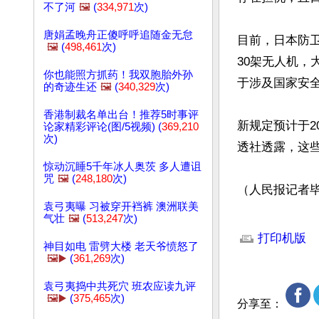
不了河
🖼️
(
334,971
次)
唐娟孟晚舟正傻呼呼追随金无怠
目前，日本防
🖼️
(
498,461
次)
30架无人机
你也能照方抓药！我双胞胎外孙
于涉及国家安全
的奇迹生还
🖼️
(
340,329
次)
香港制裁名单出台！推荐5时事评
新规定预计于2
论家精彩评论(图/5视频) (
369,210
次)
透社透露，这些
惊动沉睡5千年冰人奥茨 多人遭诅
咒
🖼️
(
248,180
次)
（人民报记者
袁弓夷曝 习被穿开裆裤 澳洲联美
气壮
🖼️
(
513,247
次)
文章网址: http://w
打印机版
神目如电 雷劈大楼 老天爷愤怒了
🖼️▶️
(
361,269
次)
袁弓夷捣中共死穴 班农应读九评
🖼️▶️
(
375,465
次)
分享至：