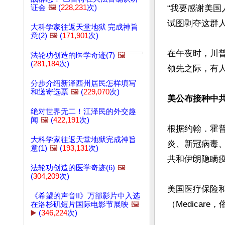
证会
🖼️
(
228,231
次)
“我要感谢美
试图剥夺这群人
大科学家往返天堂地狱 完成神旨
意(2)
🖼️
(
171,901
次)
在午夜时，川
法轮功创造的医学奇迹(7)
🖼️
(
281,184
次)
领先之际，有人
分步介绍新泽西州居民怎样填写
和送寄选票
🖼️
(
229,070
次)
美公布接种中
绝对世界无二！江泽民的外交趣
闻
🖼️
(
422,191
次)
根据约翰．霍普
大科学家往返天堂地狱完成神旨
炎、新冠病毒、C
意(1)
🖼️
(
193,131
次)
共和伊朗隐瞒疫
法轮功创造的医学奇迹(6)
🖼️
(
304,209
次)
美国医疗保险和
《希望的声音II》万部影片中入选
（Medicar
在洛杉矶短片国际电影节展映
🖼️
▶️
(
346,224
次)