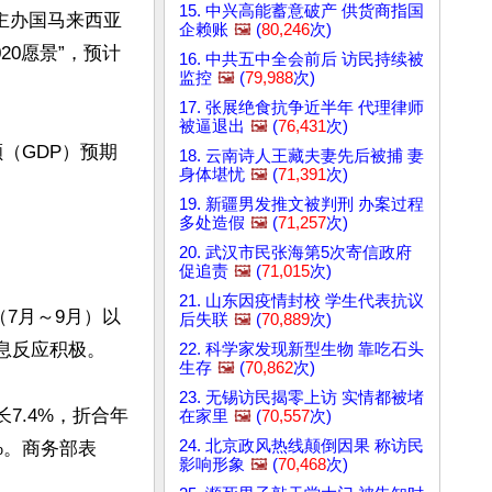
15. 中兴高能蓄意破产 供货商指国
主办国马来西亚
企赖账
🖼️
(
80,246
次)
20愿景”，预计
16. 中共五中全会前后 访民持续被
监控
🖼️
(
79,988
次)
17. 张展绝食抗争近半年 代理律师
被逼退出
🖼️
(
76,431
次)
（GDP）预期
18. 云南诗人王藏夫妻先后被捕 妻
身体堪忧
🖼️
(
71,391
次)
19. 新疆男发推文被判刑 办案过程
多处造假
🖼️
(
71,257
次)
20. 武汉市民张海第5次寄信政府
促追责
🖼️
(
71,015
次)
21. 山东因疫情封校 学生代表抗议
7月～9月）以
后失联
🖼️
(
70,889
次)
息反应积极。

22. 科学家发现新型生物 靠吃石头
生存
🖼️
(
70,862
次)
23. 无锡访民揭零上访 实情都被堵
7.4%，折合年
在家里
🖼️
(
70,557
次)
24. 北京政风热线颠倒因果 称访民
1%。商务部表
影响形象
🖼️
(
70,468
次)