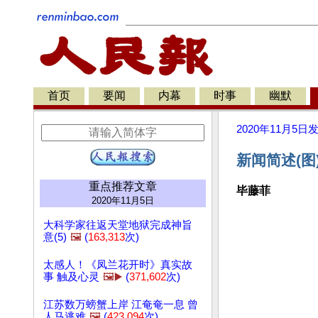
首页
要闻
内幕
时事
幽默
2020年11月5日
新闻简述(图
重点推荐文章
毕藤菲
2020年11月5日
大科学家往返天堂地狱完成神旨
意(5)
🖼️
(
163,313
次)
太感人！《凤兰花开时》真实故
事 触及心灵
🖼️▶️
(
371,602
次)
江苏数万螃蟹上岸 江奄奄一息 曾
人马逃难
🖼️
(
423,094
次)