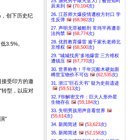
25. 濒死男子敲天堂大门 被告知时
辰未到
🖼️
(
70,104
次)
26. 江苏师大爆疫情遭校方封口 学
%，创下历史纪
生反弹
🖼️
(
68,982
次)
27. 声明无罪被酷刑 常玮平再遭非
法拘禁
🖼️
(
68,774
次)
28. 优胜教育爆雷 逾千家长老师北
.5%。

京维权
🖼️
(
68,500
次)
29. "城城找房"多地爆雷 三方维权
遭镇压
🖼️
(
67,770
次)
30. 世界称奇！千年沉船木硬如新
稀世宝物价不可估
🖼️
(
62,535
次)
9日接受印方的邀
31. 浙江"巨石天书" 疑为史前遗迹
🖼️
(
59,513
次)
”转型，以应对
32. FBI解密文件：巨大人形外星
生物存在
🖼️
(
59,184
次)
33. 失明男孩用声音看世界
🖼️
(
55,614
次)
演”
34. 新闻简述
🖼️
(
53,623
次)
35. 新闻简述
🖼️
(
52,158
次)