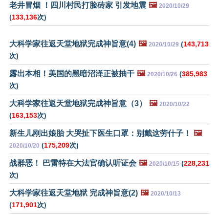
老井冒烟 ！四川村民打脸砖家 引发地震
🖼️
2020/10/29
(
133,136
次)
大科学家往返天堂地狱完成神旨意(4)
🖼️
(
143,713
2020/10/29
次)
露出本相！美国的黑暗沼泽正被抽干
🖼️
(
385,983
2020/10/26
次)
大科学家往返天堂地狱完成神旨意（3）
🖼️
2020/10/22
(
163,153
次)
新生儿刚出娘胎 大哭扯下医生口罩：别戴这劳什子！
🖼️
(
175,209
次)
2020/10/20
战群恶！ 巴雷特在大法官确认听证会
🖼️
(
228,231
2020/10/15
次)
大科学家往返天堂地狱 完成神旨意(2)
🖼️
2020/10/13
(
171,901
次)