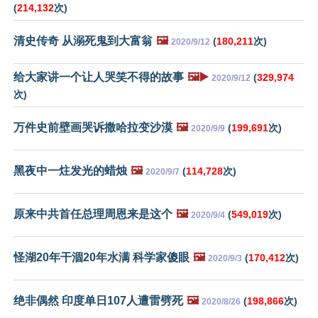
(
214,132
次)
清史传奇 从溺死鬼到大富翁
🖼️
(
180,211
次)
2020/9/12
给大家讲一个让人哭笑不得的故事
🖼️▶️
(
329,974
2020/9/12
次)
万件史前壁画哭诉撒哈拉变沙漠
🖼️
(
199,691
次)
2020/9/9
黑夜中一炷发光的蜡烛
🖼️
(
114,728
次)
2020/9/7
原来中共首任总理周恩来是这个
🖼️
(
549,019
次)
2020/9/4
怪湖20年干涸20年水满 科学家傻眼
🖼️
(
170,412
次)
2020/9/3
绝非偶然 印度单日107人遭雷劈死
🖼️
(
198,866
次)
2020/8/26