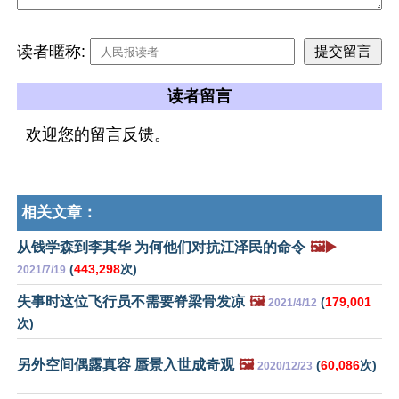
读者暱称:
读者留言
欢迎您的留言反馈。
相关文章：
从钱学森到李其华 为何他们对抗江泽民的命令
🖼️▶️
(
443,298
次)
2021/7/19
失事时这位飞行员不需要脊梁骨发凉
🖼️
(
179,001
2021/4/12
次)
另外空间偶露真容 蜃景入世成奇观
🖼️
(
60,086
次)
2020/12/23