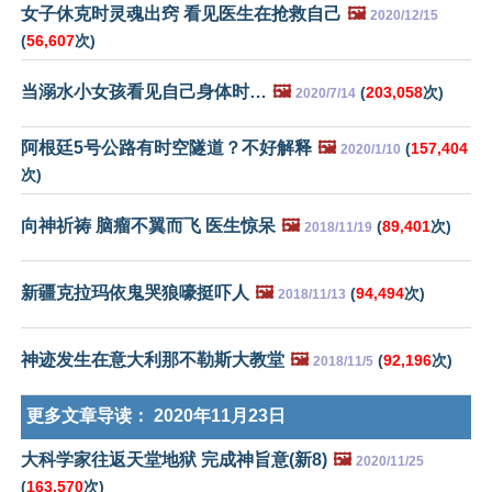
女子休克时灵魂出窍 看见医生在抢救自己
🖼️
2020/12/15
(
56,607
次)
当溺水小女孩看见自己身体时…
🖼️
(
203,058
次)
2020/7/14
阿根廷5号公路有时空隧道？不好解释
🖼️
(
157,404
2020/1/10
次)
向神祈祷 脑瘤不翼而飞 医生惊呆
🖼️
(
89,401
次)
2018/11/19
新疆克拉玛依鬼哭狼嚎挺吓人
🖼️
(
94,494
次)
2018/11/13
神迹发生在意大利那不勒斯大教堂
🖼️
(
92,196
次)
2018/11/5
更多文章导读：
2020年11月23日
大科学家往返天堂地狱 完成神旨意(新8)
🖼️
2020/11/25
(
163,570
次)