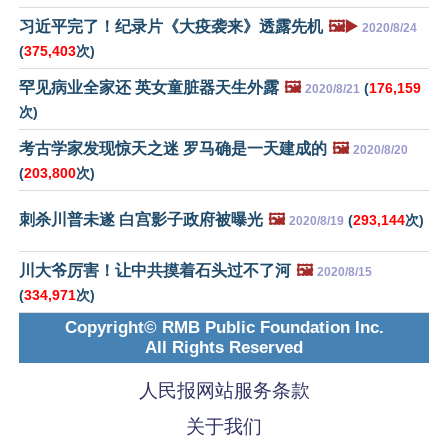
习近平完了！纪录片《大疫袭来》透露先机
🖼️▶️
2020/8/24
(
375,403
次)
罕见病业全家还 英女童脏器天生外露
🖼️
(
176,159
2020/8/21
次)
考古学家发现惊天之迷 罗马确是一天建成的
🖼️
2020/8/20
(
203,800
次)
刺杀川普未遂 白宫影子政府被曝光
🖼️
(
293,144
次)
2020/8/19
川大爷厉害！让中共摸着石头过不了河
🖼️
2020/8/15
(
334,971
次)
Copyright© RMB Public Foundation Inc.
All Rights Reserved
人民报网站服务条款
关于我们