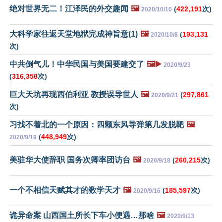
绝对世界无二！江泽民的外交趣闻
🖼️
(
422,191
次)
2020/10/10
大科学家往返天堂地狱完成神旨意(1)
🖼️
(
193,131
2020/10/8
次)
中共倒气儿！中华民国与美国要建交了
🖼️▶️
2020/9/23
(
316,358
次)
巨大天坑再现西伯利亚 教授误导世人
🖼️
(
297,861
2020/9/21
次)
习找不着北的一个原因：四颗东风导弹第几发脱靶
🖼️
(
448,949
次)
2020/9/19
美驻华大使辞职 国务次卿率团访台
🖼️
(
260,215
次)
2020/9/18
一个不相信天赋其才的数学天才
🖼️
(
185,597
次)
2020/9/16
诡异命案 山西国土所长下车小便遇…那啥
🖼️
2020/9/13