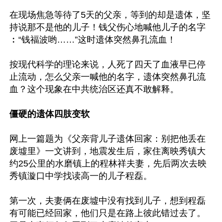
在现场焦急等待了5天的父亲，等到的却是遗体，坚
持说那不是他的儿子！钱父伤心地喊他儿子的名字
︰“钱福波哟……”这时遗体突然鼻孔流血！

按现代科学的理论来说，人死了四天了血液早已停
止流动，怎么父亲一喊他的名字，遗体突然鼻孔流
血？这个现象在中共统治区还真不敢解释。

僵硬的遗体四肢变软
网上一篇题为《父亲背儿子遗体回家：别把他丢在
废墟里》一文讲到，地震发生后，家住离映秀镇大
约25公里的水磨镇上的程林祥夫妻，先后两次去映
秀镇漩口中学找读高一的儿子程磊。

第一次，夫妻俩在废墟中没有找到儿子，想到程磊
有可能已经回家，他们只是在路上彼此错过去了。