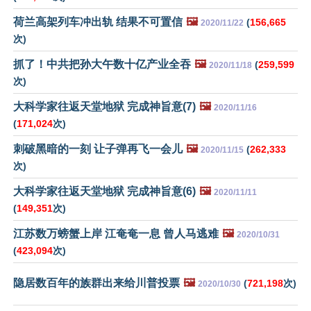
荷兰高架列车冲出轨 结果不可置信
🖼️
(
156,665
2020/11/22
次)
抓了！中共把孙大午数十亿产业全吞
🖼️
(
259,599
2020/11/18
次)
大科学家往返天堂地狱 完成神旨意(7)
🖼️
2020/11/16
(
171,024
次)
刺破黑暗的一刻 让子弹再飞一会儿
🖼️
(
262,333
2020/11/15
次)
大科学家往返天堂地狱 完成神旨意(6)
🖼️
2020/11/11
(
149,351
次)
江苏数万螃蟹上岸 江奄奄一息 曾人马逃难
🖼️
2020/10/31
(
423,094
次)
隐居数百年的族群出来给川普投票
🖼️
(
721,198
次)
2020/10/30