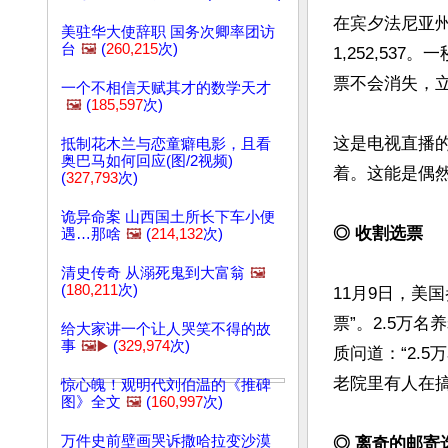
在宾夕法尼亚州，
美驻华大使辞职 国务次卿率团访
台
🖼️
(
260,215
次)
1,252,537
票不会消失，立即
一个不相信天赋其才的数学天才
🖼️
(
185,597
次)
这是电视直播
抵制花木兰与恋童癖电影，且看
奥巴马如何回应(图/2视频)
着。这能是偶然
(
327,793
次)
诡异命案 山西国土所长下车小便
◎ 收割选票
遇…那啥
🖼️
(
214,132
次)
清史传奇 从溺死鬼到大富翁
🖼️
(
180,211
次)
11月9日，美
票”。2.5万
给大家讲一个让人哭笑不得的故
事
🖼️▶️
(
329,974
次)
质问道：“2.
老院里有人在搞
惊心魄！观明代刘伯温的《推碑
图》全文
🖼️
(
160,997
次)
万件史前壁画哭诉撒哈拉变沙漠
◎ 离奇的邮寄