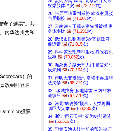
25. 蛋壳公寓"爆雷" 北京数百人维
权爆肢体冲突
🖼️
(
72,272
次)
26. 张展面临重判威胁 武汉家属驳
当局指控
🖼️
(
71,901
次)
已邮寄了选票”。其
27. 云南诗人王藏夫妻先后被捕 妻
身体堪忧
🖼️
(
71,391
次)
选票。内华达州共和
28. 武汉市民张海第5次寄信政府
促追责
🖼️
(
71,015
次)
29. 科学家发现新型生物 靠吃石头
生存
🖼️
(
70,862
次)
30. 濒死男子敲天堂大门 被告知时
辰未到
🖼️
(
70,104
次)
recard）的
31. 声明无罪被酷刑 常玮平再遭非
法拘禁
🖼️
(
68,774
次)
的票改到拜登名
32. "城城找房"多地爆雷 三方维权
遭镇压
🖼️
(
67,770
次)
33. 河北"疯婆婆"预言：人类将面
临巨大灾难
🖼️
(
64,835
次)
minion投票
34. 浙江"巨石天书" 疑为史前遗迹
🖼️
(
59,513
次)
35. 印第安渔夫转世前的预告被证