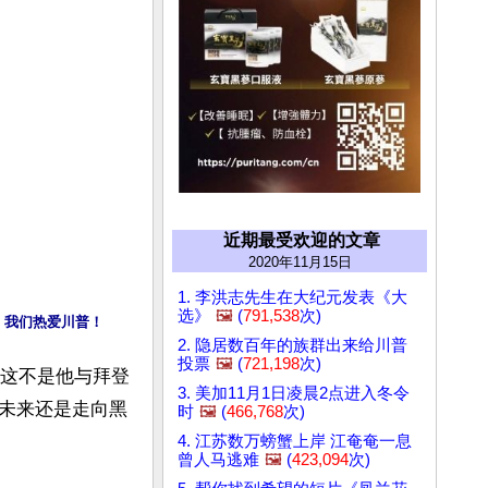
近期最受欢迎的文章
2020年11月15日
1. 李洪志先生在大纪元发表《大
选》
🖼️
(
791,538
次)
：我们热爱川普！
2. 隐居数百年的族群出来给川普
投票
🖼️
(
721,198
次)
。这不是他与拜登
3. 美加11月1日凌晨2点进入冬令
未来还是走向黑
时
🖼️
(
466,768
次)
4. 江苏数万螃蟹上岸 江奄奄一息
曾人马逃难
🖼️
(
423,094
次)