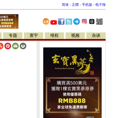
简体
-
正體
-
手机版
-
电子报
专题
寰宇
维权
视频
杂谈