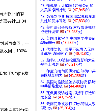
47. 蓬佩奥：近50国170家公司加
入美国净网行动
🖼️
(
47,945
次)
出当天收回的有
48. 为遏制中共 德国海军将和澳洲
共赴印度洋巡逻
🖼️
(
47,833
次)
票共计11.84
49. 美司法部长授权 对投票违规指
控进行调查
🖼️
(
47,453
次)
50. 美国收紧审查 中国留学生签证
骤降99%
🖼️
(
47,232
次)
收到后再寄回，一
51. 代理防长：美军不应卷入无休
收回，100%
止战争 该回家了
🖼️
(
46,418
次)
52. 脸书CEO被控投巨资影响大选
被告上法庭
🖼️
(
46,217
次)
53. 印度向缅甸提供潜艇 制衡中共
 Trump转发
在区域影响力
🖼️
(
45,908
次)
54. 美国与格陵兰签多项协议 防堵
中共插足北极
🖼️
(
44,488
次)
55. 蓬佩奥突访越南 拟携手打造印
太安全
🖼️
(
43,752
次)
56. 云南商贩被殴打 刀伤管理人致
2死1伤
🖼️
(
35,204
次)
，数万张选票被送到