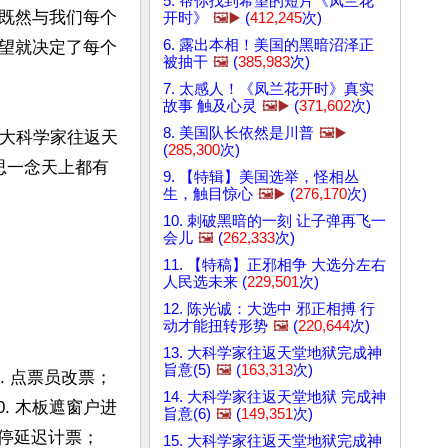
5. 帮你找到希望的短片《凤兰花
既然与我们每个
开时》
🖼️▶️
(
412,245
次)
6. 露出本相！美国的黑暗沼泽正
望就决定了每个
被抽干
🖼️
(
385,983
次)
7. 太感人！《凤兰花开时》真实
故事 触及心灵
🖼️▶️
(
371,602
次)
8. 美国队长依然是川普
🖼️▶️
《大科学家往返天
(
285,300
次)
思一念天上都有
9. 【特辑】美国选举，怪相丛
生，触目惊心
🖼️▶️
(
276,170
次)
10. 刺破黑暗的一刻 让子弹再飞一
会儿
🖼️
(
262,333
次)
11. 【特稿】正邪相争 大选分左右
人民选未来 (
229,501
次)
12. 陈光诚：大选中 邪正相搏 行
动才能扭转形势
🖼️
(
220,644
次)
13. 大科学家往返天堂地狱完成神
旨意(5)
🖼️
(
163,313
次)
6. 点票员改票；
14. 大科学家往返天堂地狱 完成神
0. 木板遮窗户进
旨意(6)
🖼️
(
149,351
次)
暂停延迟计票；
15. 大科学家往返天堂地狱完成神