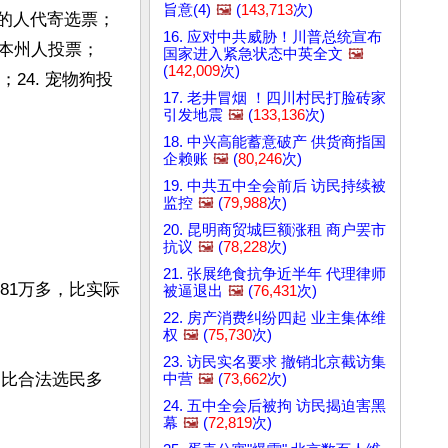
旨意(4)
🖼️
(
143,713
次)
投票的人代寄选票；
16. 应对中共威胁！川普总统宣布
非本州人投票；
国家进入紧急状态中英全文
🖼️
(
142,009
次)
；24. 宠物狗投
17. 老井冒烟 ！四川村民打脸砖家
引发地震
🖼️
(
133,136
次)
18. 中兴高能蓄意破产 供货商指国
企赖账
🖼️
(
80,246
次)
19. 中共五中全会前后 访民持续被
监控
🖼️
(
79,988
次)
20. 昆明商贸城巨额涨租 商户罢市
抗议
🖼️
(
78,228
次)
21. 张展绝食抗争近半年 代理律师
81万多，比实际
被逼退出
🖼️
(
76,431
次)
22. 房产消费纠纷四起 业主集体维
权
🖼️
(
75,730
次)
23. 访民实名要求 撤销北京截访集
民比合法选民多
中营
🖼️
(
73,662
次)
24. 五中全会后被拘 访民揭迫害黑
幕
🖼️
(
72,819
次)