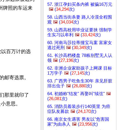
57. 浙江孕妇买条内裤 被骗16万元
州牌照的车运来
🖼️
(
34,294
次)
58. 山西当街杀妻 路人冷漠全程围
观
🖼️
(
34,034
次)
59. 山西高校用毕业证要挟 强制学
生实习以牟利
🖼️
(
33,424
次)
60. 河南马莎拉蒂撞宝马案 富家女
逃过死刑
🖼️
(
30,349
次)
数以百万计的选
61. 长沙高档楼盘 78栋别墅无人认
领
🖼️
(
27,196
次)
62. 非洲企业家助孩子上网课 目标
1万学子
🖼️
(
27,145
次)
的邮寄选票。

63. 广西男子吃鱼生30年 亲见肝脏
排出虫子
🖼️
(
26,880
次)
64. 初婚称"结发" 再娶叫"续弦"
🖼️
们那里就印了
(
26,081
次)
小意思。

65. 消防员着装步行140英里 为癌
症队友募款
🖼️
(
24,170
次)
66. 南京女生遇害 男友以"危害国
家"为由杀人
🖼️
(
23,956
次)