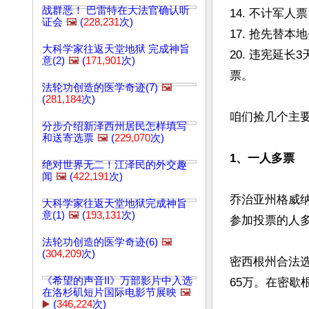
战群恶！ 巴雷特在大法官确认听
14. 不计军人
证会
🖼️
(
228,231
次)
17. 抢先替
大科学家往返天堂地狱 完成神旨
20. 违宪延长
意(2)
🖼️
(
171,901
次)
票。

法轮功创造的医学奇迹(7)
🖼️
(
281,184
次)
咱们捡几个主要
分步介绍新泽西州居民怎样填写
和送寄选票
🖼️
(
229,070
次)
1、一人多票
绝对世界无二！江泽民的外交趣
闻
🖼️
(
422,191
次)
乔治亚州格威纳
大科学家往返天堂地狱完成神旨
意(1)
🖼️
(
193,131
次)
参加投票的人多
法轮功创造的医学奇迹(6)
🖼️
(
304,209
次)
密西根州合法选
《希望的声音II》万部影片中入选
65万。在密歇
在洛杉矶短片国际电影节展映
🖼️
▶️
(
346,224
次)