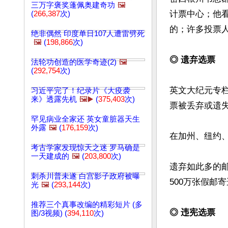
三万字褒奖蓬佩奥建奇功
🖼️
计票中心；他
(
266,387
次)
的；许多投票人
绝非偶然 印度单日107人遭雷劈死
🖼️
(
198,866
次)
◎ 遗弃选票
法轮功创造的医学奇迹(2)
🖼️
(
292,754
次)
英文大纪元专
习近平完了！纪录片《大疫袭
来》透露先机
🖼️▶️
(
375,403
次)
票被丢弃或遗失
罕见病业全家还 英女童脏器天生
外露
🖼️
(
176,159
次)
在加州、纽约
考古学家发现惊天之迷 罗马确是
一天建成的
🖼️
(
203,800
次)
遗弃如此多的
刺杀川普未遂 白宫影子政府被曝
500万张假邮
光
🖼️
(
293,144
次)
推荐三个真事改编的精彩短片 (多
◎ 违宪选票
图/3视频) (
394,110
次)