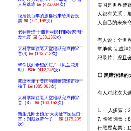
人马逃难
🖼️
(
423,094
次)
美国是世界警
人都有关系，
隐居数百年的族群出来给川普投
票
🖼️
(
721,198
次)
人自己的未来命
老井冒烟 ！四川村民打脸砖家 引
发地震
🖼️
(
133,136
次)
有人说：全世
大科学家往返天堂地狱完成神旨
堂地狱 完成神
意(4)
🖼️
(
143,713
次)
纪录片。况且会
帮你找到希望的短片《凤兰花开
时》
🖼️▶️
(
412,245
次)
◎ 黑暗沼泽的
露出本相！美国的黑暗沼泽正被
抽干
🖼️
(
385,983
次)
有人对此次大选
大科学家往返天堂地狱完成神旨
意（3）
🖼️
(
163,153
次)
1. 一人多票；
新生儿刚出娘胎 大哭扯下医生口
7. 偷盗选票；
罩：别戴这劳什子！
🖼️
(
175,209
次)
行黑屋点票；1