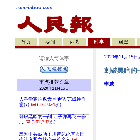
首页
要闻
内幕
时事
幽默
2020年11月15日
刺破黑暗的一
重点推荐文章
李威
2020年11月15日
大科学家往返天堂地狱 完成神旨
意(7)
🖼️
(
171,024
次)
刺破黑暗的一刻 让子弹再飞一会
儿
🖼️
(
262,333
次)
应对中共威胁！川普总统宣布国
家进入紧急状态中英全文
🖼️