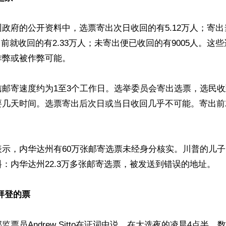
政府的公开资料中，选票寄出次日收回的有5.12万人；寄
出前就收回的有2.33万人；未寄出便已收回的有9005人。这些选
弊或被作弊可能。

信邮寄速度约为1至3个工作日。选举委员会寄出选票，选民
几天时间。选票寄出后次日或当日收回几乎不可能。寄出前就
示，内华达州有60万张邮寄选票未经身分核实。川普的儿子Eric
：内华达州22.3万多张邮寄选票，被发送到错误的地址。

拜登的票
监票员Andrew Sitto在证词中说，在大选夜的凌晨4点半