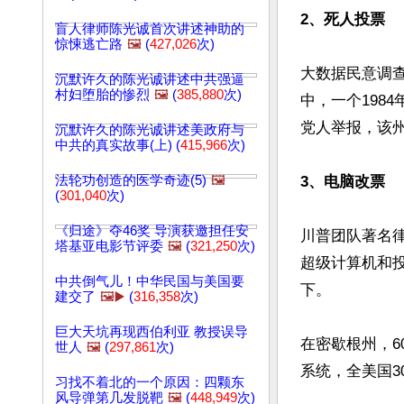
2、死人投票
盲人律师陈光诚首次讲述神助的
惊悚逃亡路
🖼️
(
427,026
次)
大数据民意调查机
沉默许久的陈光诚讲述中共强逼
村妇堕胎的惨烈
🖼️
(
385,880
次)
中，一个1984
党人举报，该州
沉默许久的陈光诚讲述美政府与
中共的真实故事(上) (
415,966
次)
法轮功创造的医学奇迹(5)
🖼️
3、电脑改票
(
301,040
次)
《归途》夺46奖 导演获邀担任安
川普团队著名律师
塔基亚电影节评委
🖼️
(
321,250
次)
超级计算机和投
中共倒气儿！中华民国与美国要
下。

建交了
🖼️▶️
(
316,358
次)
巨大天坑再现西伯利亚 教授误导
在密歇根州，6
世人
🖼️
(
297,861
次)
系统，全美国3
习找不着北的一个原因：四颗东
风导弹第几发脱靶
🖼️
(
448,949
次)