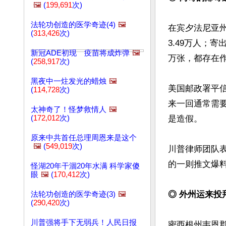
🖼️
(
199,691
次)
法轮功创造的医学奇迹(4)
🖼️
在宾夕法尼亚州
(
313,426
次)
3.49万人；寄
新冠ADE初现 疫苗将成炸弹
🖼️
万张，都存在作
(
258,917
次)
黑夜中一炷发光的蜡烛
🖼️
美国邮政署平
(
114,728
次)
来一回通常需要
太神奇了！怪梦救情人
🖼️
(
172,012
次)
是造假。

原来中共首任总理周恩来是这个
🖼️
(
549,019
次)
川普律师团队表
的一则推文爆料
怪湖20年干涸20年水满 科学家傻
眼
🖼️
(
170,412
次)
◎ 外州运来投
法轮功创造的医学奇迹(3)
🖼️
(
290,420
次)
川普强将手下无弱兵！人民日报
密西根州韦恩郡