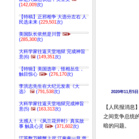
(
142,009
次)
【特稿】正邪相争 大选分左右 人
民选未来 (
229,501
次)
美国队长依然是川普
🖼️▶️
(
285,300
次)
大科学家往返天堂地狱 完成神旨
意(6)
🖼️
(
149,351
次)
【特辑】美国选举，怪相丛生，
触目惊心
🖼️▶️
(
276,170
次)
李洪志先生在大纪元发表《大
选》
🖼️
(
791,538
次)
2020年11
大科学家往返天堂地狱完成神旨
【人民报消息】
意(5)
🖼️
(
163,313
次)
之间竞争总统
太感人！《凤兰花开时》真实故
暗的问题。

事 触及心灵
🖼️▶️
(
371,602
次)
江苏数万螃蟹上岸 江奄奄一息 曾