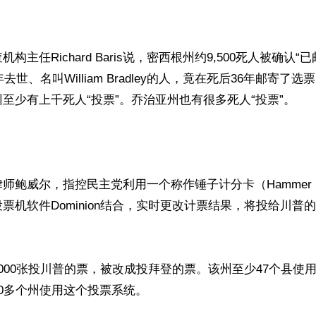
构主任Richard Baris说，密西根州约9,500死人被确认“
年去世、名叫William Bradley的人，竟在死后36年邮寄了
至少有上千死人“投票”。乔治亚州也有很多死人“投票”。

鲍威尔，指控民主党利用一个称作锤子计分卡（Hammer Sco
票机软件Dominion结合，实时更改计票结果，将投给川普
000张投川普的票，被改成投拜登的票。该州至少47个县使用Do
0多个州使用这个投票系统。
