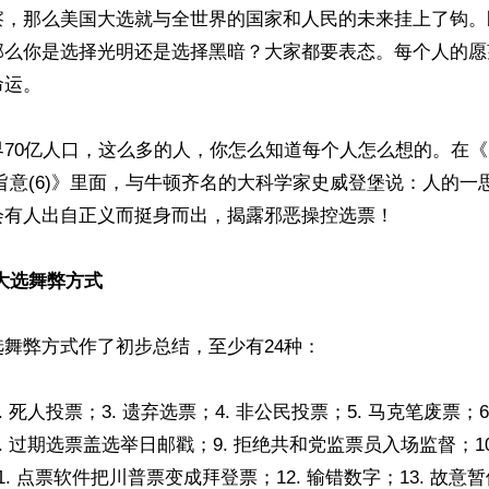
察，那么美国大选就与全世界的国家和人民的未来挂上了钩。
那么你是选择光明还是选择黑暗？大家都要表态。每个人的愿
运。

界70亿人口，这么多的人，你怎么知道每个人怎么想的。在
旨意(6)》里面，与牛顿齐名的大科学家史威登堡说：人的一
有人出自正义而挺身而出，揭露邪恶操控选票！

大选舞弊方式
舞弊方式作了初步总结，至少有24种：

2. 死人投票；3. 遗弃选票；4. 非公民投票；5. 马克笔废票；
8. 过期选票盖选举日邮戳；9. 拒绝共和党监票员入场监督；1
1. 点票软件把川普票变成拜登票；12. 输错数字；13. 故意