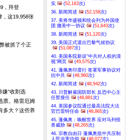
实
🖼️
(
52,163
次)
89，拜登
36. 新闻简述
🖼️
(
52,158
次)
，这19,958张
37. 美将华盛顿和统会列为外国使
团 撤美中一协议
🖼️
(
51,643
次)
38. 新闻简述
🖼️
(
51,120
次)
39. 美国正式退出巴黎气候协议
弊被抓了个正
🖼️
(
51,087
次)
40. 美国务院新设"中共对人权的漠
视"网页
🖼️
(
49,575
次)
41. 蓬佩奥印度行 签署军事协议对
抗中共
🖼️
(
48,960
次)
42. 新闻简述
🖼️
(
48,942
次)
涉嫌“收割选
43. 川普解雇国防部长 反恐中心主
任暂接任
🖼️
(
48,881
次)
选票。格雷厄姆
44. 美国参议院通过最高法院大法
有多大？这些养
官巴雷特任命
🖼️
(
48,865
次)
45. 蓬佩奥：唤醒世界 应对马列怪
兽威胁
🖼️
(
48,265
次)
46. 宗教自由日 蓬佩奥批中共压制
人民迫害信仰
🖼️
(
48,072
次)