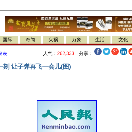
国际
奇闻
灾祸
万象
生活
文化
人气：
262,333
分享：
发表
刻 让子弹再飞一会儿(图)