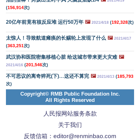
2021/4/19
(
156,914
次)
20亿年前竟有核反应堆 运行50万年
🖼️
(
192,328
次)
2021/4/18
太惊人！导致航道瘫痪的长赐轮上发现了什么
🖼️
2021/4/17
(
363,251
次)
武汉协和医院密集移植心脏 给这城市带来更大灾难
🖼️
(
201,546
次)
2021/4/16
不可思议的离奇猝死(下)…这还不算完
🖼️
(
185,793
2021/4/13
次)
Copyright© RMB Public Foundation Inc.
All Rights Reserved
人民报网站服务条款
关于我们
反馈信箱：
editor@renminbao.com