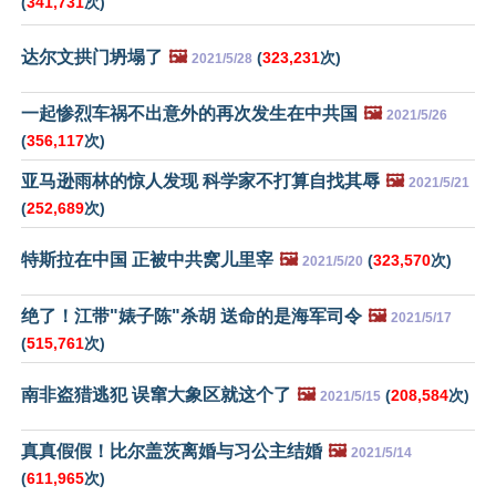
(
341,731
次)
达尔文拱门坍塌了
🖼️
(
323,231
次)
2021/5/28
一起惨烈车祸不出意外的再次发生在中共国
🖼️
2021/5/26
(
356,117
次)
亚马逊雨林的惊人发现 科学家不打算自找其辱
🖼️
2021/5/21
(
252,689
次)
特斯拉在中国 正被中共窝儿里宰
🖼️
(
323,570
次)
2021/5/20
绝了！江带"婊子陈"杀胡 送命的是海军司令
🖼️
2021/5/17
(
515,761
次)
南非盗猎逃犯 误窜大象区就这个了
🖼️
(
208,584
次)
2021/5/15
真真假假！比尔盖茨离婚与习公主结婚
🖼️
2021/5/14
(
611,965
次)