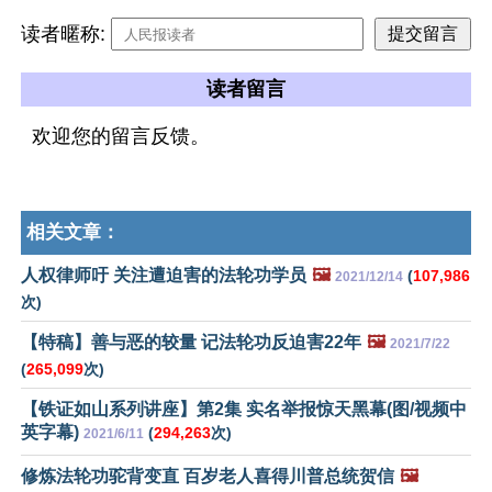
读者暱称:
读者留言
欢迎您的留言反馈。
相关文章：
人权律师吁 关注遭迫害的法轮功学员
🖼️
(
107,986
2021/12/14
次)
【特稿】善与恶的较量 记法轮功反迫害22年
🖼️
2021/7/22
(
265,099
次)
【铁证如山系列讲座】第2集 实名举报惊天黑幕(图/视频中
英字幕)
(
294,263
次)
2021/6/11
修炼法轮功驼背变直 百岁老人喜得川普总统贺信
🖼️