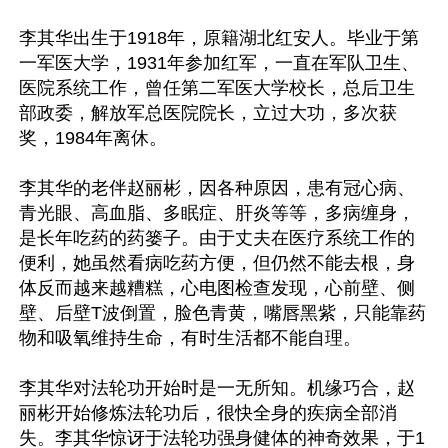
李其华出生于1918年，原籍湖北红安人。毕业于第
一军医大学，1931年参加红军，一直在军队卫生、
医院系统工作，曾任第二军医大学校长，总后卫生
部政委，解放军总医院院长，立过大功，多次获
奖，1984年离休。

李其华的老伴赵丽彬，因各种原因，患有冠心病、
青光眼、高血脂、多眠症、肝炎等等，多病缠身，
是长年吃药的药篓子。由于丈夫在医疗系统工作的
便利，她虽然看病吃药方便，但仍然不能去根，身
体反而越来越糟糕，心电图检查发现，心前壁、侧
壁、后壁T波倒置，脸色青黄，嘴唇黑紫，只能靠药
物和吸氧维持生命，有时生活都不能自理。

李其华对法轮功开始时是一无所知。机缘巧合，赵
丽彬开始修炼法轮功后，很快全身的疾病全部消
失。李其华惊讶于法轮功强身健体的神奇效果，于1