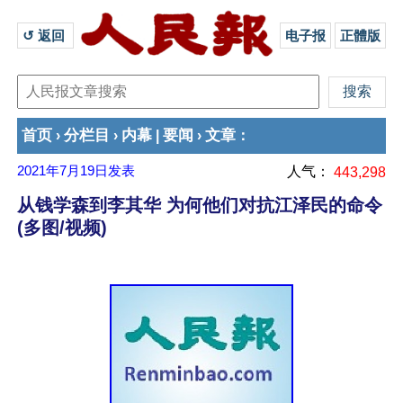
↺ 返回 
电子报
正體版
首页
分栏目
内幕
要闻
文章
›
›
|
›
：
2021年7月19日
发表
人气：
443,298
从钱学森到李其华 为何他们对抗江泽民的命令
(多图/视频)