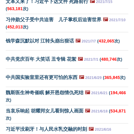
文革又来了！习近平下达文件 死路前行
🖼️
2021/7/15
(
563,181
次)
习仲勋父子受中共迫害 儿子掌权后迫害世界
🖼️
2021/7/10
(
452,013
次)
钱学森沉默以对 江转头崩出狠话
🖼️
(
432,065
次)
2021/7/7
中共党庆百年 大笑话 丑专辑 花絮
🖼️
(
480,746
次)
2021/7/1
中共国实验室里还有更可怕的东西
🖼️
(
365,845
次)
2021/6/29
魏斯医生神奇催眠 解开恩怨情仇死结
🖼️
(
194,466
2021/6/21
次)
当哀乐响起 胡耀邦女儿看到惊人画面
🖼️
(
534,871
2021/6/18
次)
习近平没刷牙！与人民水乳交融的时刻
🖼️
2021/6/16