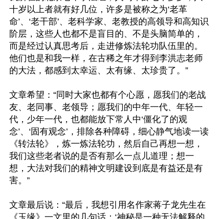
十岁以上者就有好几位，许多是被称之为‘老革
命’、‘老干部’、老科学家、老教授的高领导和高知识
阶层，这些人也都不是盲目的、不是头脑简单的，
而是经过认真思考后，走进修炼法轮功队伍里的。
他们也是和我一样，在古稀之年才得到李洪志老师
的大法，都感到太幸运、太有缘、太珍贵了。”

文章希望：“同时大家也都有个心愿，愿我们的老战
友、老同事、老领导；愿我们的中年一代、年轻一
代，少年一代，也都能放下常人中‘僵化了的观
念’、‘固有观念’，排除各种障碍，细心静气地读一读
《转法轮》，炼一炼法轮功，然后自己再想一想，
我们这些老者说的是否有那么一点儿道理；想一
想，大法对我们的精神文明建设到底是有益还是有
害。”

文章最后说：“最后，我想引用名作家蒋子龙先生在
《玉缘》一文里的几句话：‘神秘是一种无法解释的