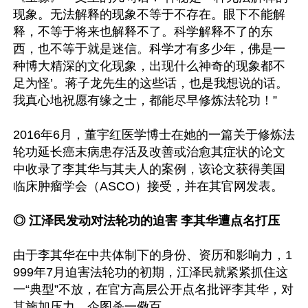
现象。无法解释的现象不等于不存在。眼下不能解
释，不等于将来也解释不了。科学解释不了的东
西，也不等于就是迷信。科学才有多少年，佛是一
种博大精深的文化现象，出现什么神奇的现象都不
足为怪’。蒋子龙先生的这些话，也是我想说的话。
我真心地祝愿有缘之士，都能尽早修炼法轮功！”

2016年6月，董宇红医学博士在她的一篇关于修炼法
轮功延长癌末病患存活及改善或治愈其症状的论文
中收录了李其华与其夫人的案例，该论文获得美国
临床肿瘤学会（ASCO）接受，并在其官网发表。

◎ 江泽民发动对法轮功的迫害 李其华遭点名打压
由于李其华在中共体制下的身份、资历和影响力，1
999年7月迫害法轮功的初期，江泽民就紧紧抓住这
一“典型”不放，在官方高层公开点名批评李其华，对
其施加压力，企图杀一儆百。
