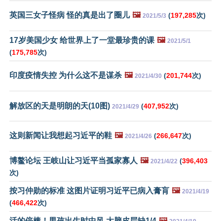
英国三女子怪病 怪的真是出了圈儿
🖼️
(
197,285
次)
2021/5/3
17岁美国少女 给世界上了一堂最珍贵的课
🖼️
2021/5/1
(
175,785
次)
印度疫情失控 为什么这不是谋杀
🖼️
(
201,744
次)
2021/4/30
解放区的天是明朗的天(10图)
(
407,952
次)
2021/4/29
这则新闻让我想起习近平的鞋
🖼️
(
266,647
次)
2021/4/26
博鳌论坛 王岐山让习近平当孤家寡人
🖼️
(
396,403
2021/4/22
次)
按习仲勋的标准 这图片证明习近平已病入膏肓
🖼️
2021/4/19
(
466,422
次)
活的倍棒！男孩出生时中风 大脑皮层缺1/4
🖼️