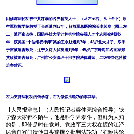
因修炼法轮功被中共蹂躏的各界精英人士，（从左至右、从上至下）原
空军指挥学院教授于长新遭判17年，解放军总医院院长李其华（图上左
二）遭严密监控，国防科技大学计算机学院尖端人才李志刚被判刑5
年，获美国“十佳维权律师”奖的王永航遭判7年，42岁北大才子、乐手
于宙被迫害致死，辽宁女诗人伏英遭判9年，45岁广东珠海知名画家郑
艾欣被迫害致死，广州市公安管理干部学院法律讲师、二级警督赵萍被
迫害致死。
左为支持法轮功的钱学森，右为修炼法轮功的李其华。
【人民报消息】（人民报记者梁仲亮综合报导）钱
学森大家都不陌生，他是科学界泰斗，但鲜为人知
的是，即使是时任党魁、党政军三大权在握的江泽
民亲自登门请他口头或撰文批判法轮功（亦称法轮