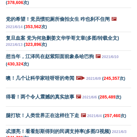
(
378,606
次)
党的希望！党员惯犯厕所偷拍女生 咋也刹不住闸
🖼️
(
353,562
次)
2021/6/14
复旦血案 党为何急删姜文华学哥文章(多图/转载全文)
(
323,896
次)
2021/6/13
想当年，江泽民在赵紫阳面前象条哈巴狗
🖼️
2021/6/10
(
430,324
次)
噢！几个让科学家哇呀呀的奇闻
🖼️▶️
(
245,357
次)
2021/6/9
得看！两个令人震撼的真实故事
🖼️
(
285,489
次)
2021/6/6
腿打软！人类世界正在这样往下走
🖼️
(
257,460
次)
2021/6/4
忒漂亮！看看彭斯得到的民调支持率(多图/3视频)
2021/6/3