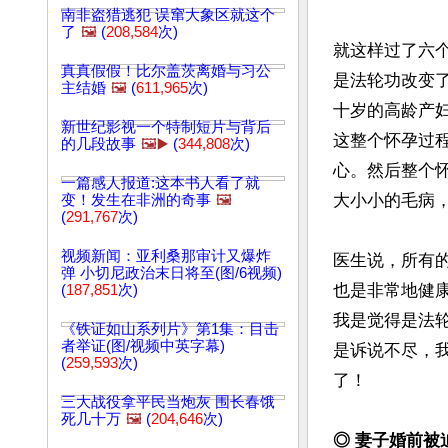
南非盗猎逃犯 误窜大象区就这个
了
🖼️
(
208,584
次)
就这样过了六
真真假假！比尔盖茨离婚与习公
是法轮功改变
主结婚
🖼️
(
611,965
次)
十岁的高龄产
新世纪影视一个特制短片与背后
这整个怀孕过
的几段故事
🖼️▶️
(
344,808
次)
心。然后整个
一篇感人报道:这本书人看了就
大小小的毛病，
变！发生在非洲的奇事
🖼️
(
291,767
次)
视频新闻：亚利桑那审计又爆炸
医生说，所有
弹 小切尼政治末日将至(图/6视频)
也是非常地健
(
187,851
次)
我是觉得是法
《铁证如山系列片》第1集：目击
者举证(图/视频中英字幕)
是诉说不尽，
(
259,593
次)
了！

三大战役拿平民当炮灰 围长春饿
死几十万
🖼️
(
204,646
次)
◎ 妻子婚前被