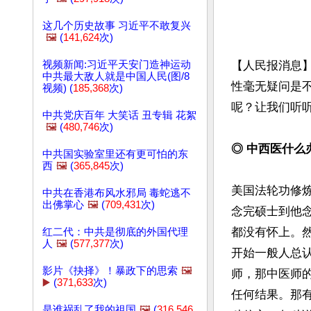
这几个历史故事 习近平不敢复兴
🖼️
(
141,624
次)
视频新闻:习近平天安门造神运动
【人民报消息
中共最大敌人就是中国人民(图/8
性毫无疑问是
视频) (
185,368
次)
呢？让我们听听
中共党庆百年 大笑话 丑专辑 花絮
🖼️
(
480,746
次)
◎ 中西医什么
中共国实验室里还有更可怕的东
西
🖼️
(
365,845
次)
美国法轮功修
中共在香港布风水邪局 毒蛇逃不
出佛掌心
🖼️
(
709,431
次)
念完硕士到他
都没有怀上。
红二代：中共是彻底的外国代理
人
🖼️
(
577,377
次)
开始一般人总
影片《抉择》！暴政下的思索
🖼️
师，那中医师
▶️
(
371,633
次)
任何结果。那
是谁祸乱了我的祖国
🖼️
(
316,546