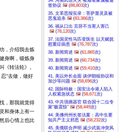
34. 河南武馆火灾 罹难者家属被逼
签协议
🖼️
(
88,803
次)
35. 文革恶报实录：菩萨显灵及被
恶鬼追杀
🖼️
(
83,366
次)
36. 祸从口出 言辞不当害人害己
🖼️
(
78,120
次)
。
37. 法国灵性马匹变医生 以天赋抚
慰重症病患
🖼️
(
76,787
次)
功，介绍我去炼
38. 新闻简述
🖼️
(
61,865
次)
健身啊，锻炼身
39. 新闻简述
🖼️
(
60,734
次)
叫《转法轮》。
40. 新闻简述
🖼️
(
59,410
次)
忍”去做，做好
41. 美以外长会面 谈伊朗核协议和
加沙等问题
🖼️
(
58,696
次)
42. 国际特赦：国安法令港人陷入
人权紧急状态
🖼️
(
58,671
次)
43. 中共强摘器官 联合国十二位专
找，那我就觉得
家"极震惊"
🖼️
(
58,449
次)
灵和身体上有一
44. 美佛州州长签法案：高中生要
知共产主义邪恶
🖼️
(
58,232
次)
然后心情上也比
45. 美俄联合声明 减少武装冲突风