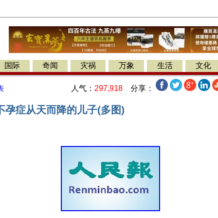
国际
奇闻
灾祸
万象
生活
文化
人气：
297,918
分享：
表
不孕症从天而降的儿子(多图)