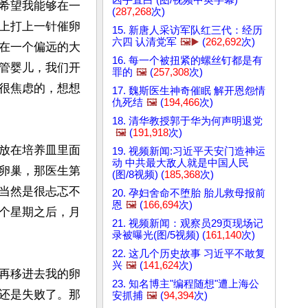
希望我能够在一
(
287,268
次)
上打上一针催卵
15. 新唐人采访军队红三代：经历
六四 认清党军
🖼️▶️
(
262,692
次)
在一个偏远的大
16. 每一个被扭紧的螺丝钉都是有
管婴儿，我们开
罪的
🖼️
(
257,308
次)
很焦虑的，想想
17. 魏斯医生神奇催眠 解开恩怨情
仇死结
🖼️
(
194,466
次)
18. 清华教授郭于华为何声明退党
🖼️
(
191,918
次)
放在培养皿里面
19. 视频新闻:习近平天安门造神运
动 中共最大敌人就是中国人民
卵巢，那医生第
(图/8视频) (
185,368
次)
当然是很忐忑不
20. 孕妇舍命不堕胎 胎儿救母报前
恩
🖼️
(
166,694
次)
个星期之后，月
21. 视频新闻：观察员29页现场记
录被曝光(图/5视频) (
161,140
次)
22. 这几个历史故事 习近平不敢复
兴
🖼️
(
141,624
次)
再移进去我的卵
23. 知名博主"编程随想"遭上海公
还是失败了。那
安抓捕
🖼️
(
94,394
次)