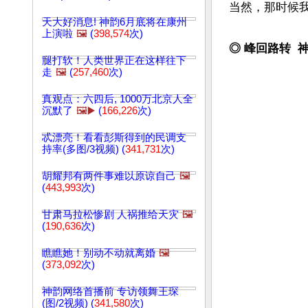
当然，那时候我
天大好消息! 神韵6月底将在康州
上演啦
🖼️
(
398,574
次)
◎ 峰回路转  
腿打软！人类世界正在这样往下
走
🖼️
(
257,460
次)
真观点：六四后, 1000万北京人全
沉默了
🖼️▶️
(
166,226
次)
忒漂亮！看看彭斯得到的民调支
持率(多图/3视频) (
341,731
次)
胡耀邦有两件事难以原谅自己
🖼️
(
443,993
次)
甘肃马拉松惨剧 人祸推给天灾
🖼️
(
190,636
次)
瞧瞧她！别动不动就离婚
🖼️
(
373,092
次)
神韵网络首播前 专访领舞王琛
(图/2视频) (
341,580
次)