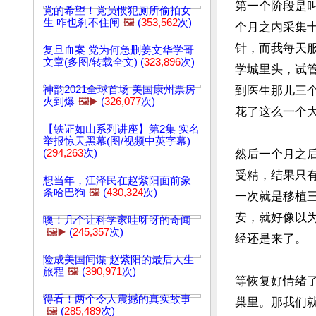
第一个阶段是
党的希望！党员惯犯厕所偷拍女
生 咋也刹不住闸
🖼️
(
353,562
次)
个月之内采集
针，而我每天
复旦血案 党为何急删姜文华学哥
文章(多图/转载全文) (
323,896
次)
学城里头，试
神韵2021全球首场 美国康州票房
到医生那儿三
火到爆
🖼️▶️
(
326,077
次)
花了这么一个大
【铁证如山系列讲座】第2集 实名
举报惊天黑幕(图/视频中英字幕)
(
294,263
次)
然后一个月之
受精，结果只
想当年，江泽民在赵紫阳面前象
条哈巴狗
🖼️
(
430,324
次)
一次就是移植
安，就好像以
噢！几个让科学家哇呀呀的奇闻
🖼️▶️
(
245,357
次)
经还是来了。

险成美国间谍 赵紫阳的最后人生
旅程
🖼️
(
390,971
次)
等恢复好情绪
得看！两个令人震撼的真实故事
巢里。那我们
🖼️
(
285,489
次)