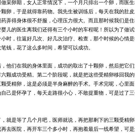
叫做采卵期，女人正常情况下，一个月只排出一个卵，而医生
十颗卵，于是就得靠药物。我先生被训练后，每天在我的肚皮
服药弄得身体很不舒服，心理压力很大。而且那时候我们是住
管婴儿的医生离我们还得有三个小时的车程呢！所以为了做试
个小时，往返好几次、好几次治疗、检查，那个时候的心情是
笔钱，花了这么多时间，希望可以成功。

后，他们在我的身体里面，成功的取出了十颗卵，然后把它们
有六颗成功受精。第二个阶段呢，就是把这些受精卵移回我的
三颗受精卵，这是必须是半身麻醉的手术。手术完呢，心里面
为自己是怀孕了，每天走路很小心，不敢提重物，可是过了三
了，就是等了几个月吧，医师就说，再把那剩下的三颗受精卵
就再去医院，再开车三个多小时，再抱着最后一线希望，可是