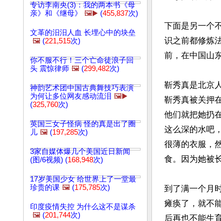
专访李南央(3)：我的两本书《母
亲》和《继母》
🖼️▶️
(
455,837
次)
下面是另一个
文革的汨汨人血 长埋心中的块垒
识之前都修炼法
🖼️
(
221,515
次)
前，在中国山东
你不服不行！三个亡命徒浪子回
头 震惊律师
🖼️
(
299,482
次)
靳秀真是北京人
神韵艺术团中国古典舞技巧表演
为何让多位网友感动流泪
🖼️▶️
靳秀真被关押
(
325,760
次)
他们就把她扔
英国三女子怪病 怪的真是出了圈
这么深的水吧
儿
🖼️
(
197,285
次)
很薄的衣服，
3家自媒体爆几个美国近日新闻
食。因为她被
(图/6视频) (
168,948
次)
17岁美国少女 给世界上了一堂最
珍贵的课
🖼️
(
175,785
次)
到了满一个月
瘫痪了，就不
印度疫情失控 为什么这不是谋杀
🖼️
(
201,744
次)
后再也不能生育