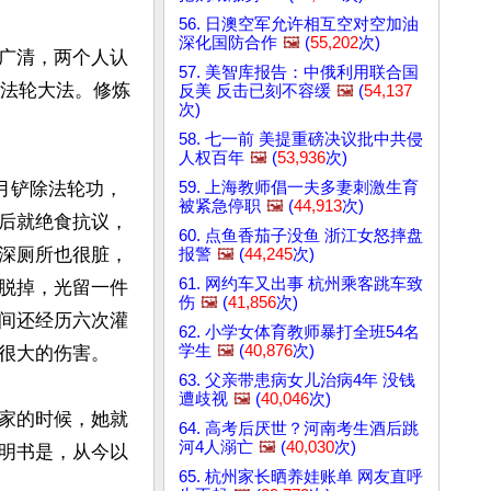
56. 日澳空军允许相互空对空加油
深化国防合作
🖼️
(
55,202
次)
广清，两个人认
57. 美智库报告：中俄利用联合国
炼法轮大法。修炼
反美 反击已刻不容缓
🖼️
(
54,137
次)
58. 七一前 美提重磅决议批中共侵
人权百年
🖼️
(
53,936
次)
59. 上海教师倡一夫多妻刺激生育
个月铲除法轮功，
被紧急停职
🖼️
(
44,913
次)
后就绝食抗议，
60. 点鱼香茄子没鱼 浙江女怒摔盘
深厕所也很脏，
报警
🖼️
(
44,245
次)
61. 网约车又出事 杭州乘客跳车致
脱掉，光留一件
伤
🖼️
(
41,856
次)
间还经历六次灌
62. 小学女体育教师暴打全班54名
学生
🖼️
(
40,876
次)
很大的伤害。

63. 父亲带患病女儿治病4年 没钱
遭歧视
🖼️
(
40,046
次)
家的时候，她就
64. 高考后厌世？河南考生酒后跳
河4人溺亡
🖼️
(
40,030
次)
明书是，从今以
65. 杭州家长晒养娃账单 网友直呼