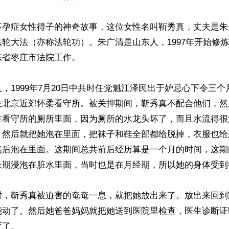
不孕症女性得子的神奇故事，这位女性名叫靳秀真，丈夫是朱
轮大法（亦称法轮功）。朱广清是山东人，1997年开始修
省枣庄市法院工作。

，1999年7月20日中共时任党魁江泽民出于妒忌心下令三
在北京近郊怀柔看守所。被关押期间，靳秀真不配合他们，然
在看守所的厕所里面，因为厕所的水龙头坏了，而且水流得很
，然后就把她泡在里面，把袜子和鞋全部都给脱掉，衣服也给
然后泡在里面。这期间总共前后经历算是一个月的时间，这期
长期浸泡在脏水里面，当时也是在月经期，所以她的身体受到
时，靳秀真被迫害的奄奄一息，就把她放出来了。放出来回到
能动了。然后她爸爸妈妈就把她送到医院里检查，医生诊断证
了。
