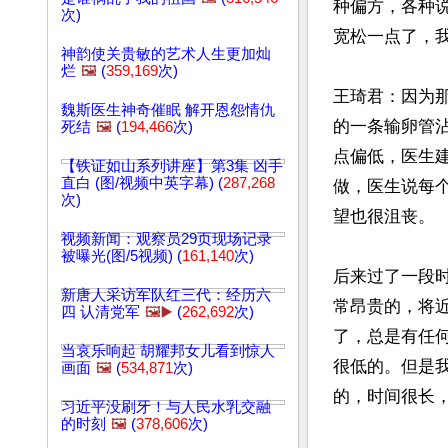
种偏方，各种
次)
宽松一点了，我
神韵使关贵敏的艺术人生更加灿
烂
🖼️
(
359,169
次)
王琦君：因为
魏斯医生神奇催眠 解开恩怨情仇
的一条输卵管
死结
🖼️
(
194,466
次)
点偏低，医生
【铁证如山系列讲座】第3集 凶手
直白 (图/视频中英字幕) (
287,268
做，医生说每
次)
望也很沮丧。

视频新闻：观察员29页现场记录
被曝光(图/5视频) (
161,140
次)
后来过了一段
新唐人采访军队红三代：经历六
常昂贵的，将
四 认清党军
🖼️▶️
(
262,692
次)
了，总是有任
当哀乐响起 胡耀邦女儿看到惊人
很低的。但是
画面
🖼️
(
534,871
次)
的，时间很长，
习近平没刷牙！与人民水乳交融
的时刻
🖼️
(
378,606
次)