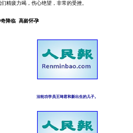
们精疲力竭，伤心绝望，非常的受挫。

神奇降临  高龄怀孕
法轮功学员王琦君和新出生的儿子。