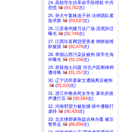
24. 高校学生仿革命手段维权 中共
恐慌
🖼️
(
93,762
次)
25. 孙大午案株连子孙 法律团队紧
急求救
🖼️
(
93,537
次)
26. 江苏泰州建万达广场 流氓拆迁
曝光
🖼️
(
92,744
次)
27. 江西玖富网贷受害者 绑铁链维
权被抓
🖼️
(
92,676
次)
28. 举报山西污染反被拘 留学生海
外曝光
🖼️
(
92,156
次)
29. 质疑领土问题 河北卢廷阁律师
遭传唤
🖼️
(
91,257
次)
30. 辽宁访民姜家文遭隔离后被拘
🖼️
(
91,016
次)
31. 浙江外教杀死女学生 家长的发
声遭打压
🖼️
(
90,564
次)
32. 河南邢望力被批捕 狱中遭殴打
虐待
🖼️
(
90,420
次)
33. 北京律师谢燕益吉林办案 被京
警带走
🖼️
(
88,894
次)