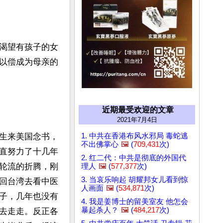
渴望有孩子的女
以偿成为母亲的
近期最受欢迎的文章
2021年7月4日
1. 中共在香港布风水邪局 毒蛇逃
生来美国念书，
不出佛掌心
🖼️
(
709,431
次)
直努力了十几年
2. 红二代：中共是彻底的外国代
轮流的折腾，刚
理人
🖼️
(
577,377
次)
3. 当哀乐响起 胡耀邦女儿看到惊
回台湾去看中医
人画面
🖼️
(
534,871
次)
子，几年也没有
4. 我是姜博士的留美室友 他怎会
暴起杀人？
🖼️
(
484,217
次)
去走走。反正各