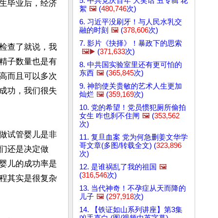
5. 中共党庆百年 大笑话 丑专辑 花
生毕业后，经济
絮
🖼️
(
480,746
次)
6. 习近平没刷牙！与人民水乳交
融的时刻
🖼️
(
378,606
次)
7. 影片《抉择》！暴政下的思索
检查了就说，我
🖼️▶️
(
371,633
次)
精子数量也是有
8. 中共国实验室里还有更可怕的
东西
🖼️
(
365,845
次)
高而且可以多次
9. 神韵使关贵敏的艺术人生更加
成功，我们很失
灿烂
🖼️
(
359,169
次)
10. 党的希望！党员惯犯厕所偷拍
女生 咋也刹不住闸
🖼️
(
353,562
次)
做试管婴儿是非
11. 复旦血案 党为何急删姜文华学
哥文章(多图/转载全文) (
323,896
们还是决定做
次)
婴儿的成功率是
12. 是谁祸乱了我的祖国
🖼️
(
316,546
次)
程其实是很复杂
13. 当代神奇！不孕症从天而降的
儿子
🖼️
(
297,918
次)
14. 【铁证如山系列讲座】第3集
凶手直白 (图/视频中英字幕)