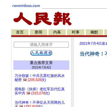
首页
要闻
内幕
时事
幽默
2021年7月4日
发
当代神奇！
重点推荐文章
2021年7月4日
万分惊骇！中共五星红旗的风水
秘密
🖼️
(
205,528
次)
观电影《抉择》老红军后代忆真
实中共
🖼️
(
315,078
次)
当代神奇！不孕症从天而降的儿
子
🖼️
(
297,918
次)