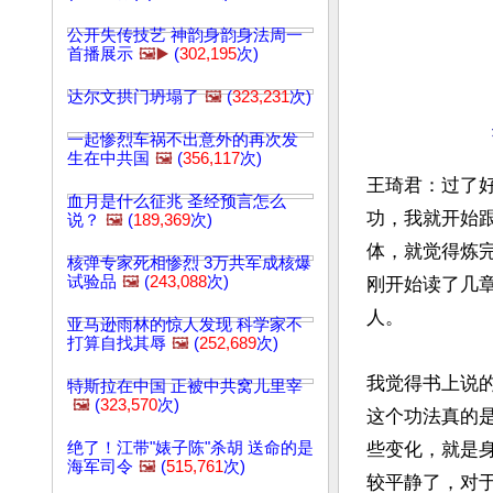
公开失传技艺 神韵身韵身法周一
首播展示
🖼️▶️
(
302,195
次)
达尔文拱门坍塌了
🖼️
(
323,231
次)
一起惨烈车祸不出意外的再次发
生在中共国
🖼️
(
356,117
次)
王琦君：过了
血月是什么征兆 圣经预言怎么
功，我就开始
说？
🖼️
(
189,369
次)
体，就觉得炼
核弹专家死相惨烈 3万共军成核爆
试验品
🖼️
(
243,088
次)
刚开始读了几
人。

亚马逊雨林的惊人发现 科学家不
打算自找其辱
🖼️
(
252,689
次)
我觉得书上说
特斯拉在中国 正被中共窝儿里宰
🖼️
(
323,570
次)
这个功法真的
绝了！江带"婊子陈"杀胡 送命的是
些变化，就是
海军司令
🖼️
(
515,761
次)
较平静了，对于