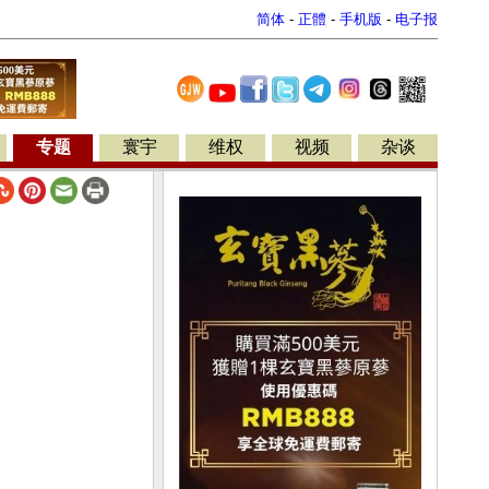
简体
-
正體
-
手机版
-
电子报
专题
寰宇
维权
视频
杂谈