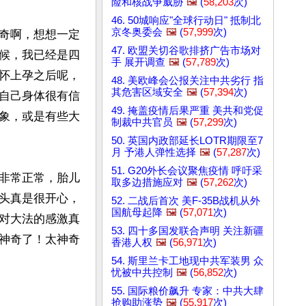
险和核战争威胁
🖼️
(
58,203
次)
46. 50城响应"全球行动日" 抵制北
京冬奥委会
🖼️
(
57,999
次)
奇啊，想想一定
47. 欧盟关切谷歌排挤广告市场对
候，我已经是四
手 展开调查
🖼️
(
57,789
次)
怀上孕之后呢，
48. 美欧峰会公报关注中共劣行 指
其危害区域安全
🖼️
(
57,394
次)
自己身体很有信
49. 掩盖疫情后果严重 美共和党促
象，或是有些大
制裁中共官员
🖼️
(
57,299
次)
50. 英国内政部延长LOTR期限至7
月 予港人弹性选择
🖼️
(
57,287
次)
51. G20外长会议聚焦疫情 呼吁采
非常正常，胎儿
取多边措施应对
🖼️
(
57,262
次)
头真是很开心，
52. 二战后首次 美F-35B战机从外
国航母起降
🖼️
(
57,071
次)
对大法的感激真
53. 四十多国发联合声明 关注新疆
神奇了！太神奇
香港人权
🖼️
(
56,971
次)
54. 斯里兰卡工地现中共军装男 众
忧被中共控制
🖼️
(
56,852
次)
55. 国际粮价飙升 专家：中共大肆
抢购助涨势
🖼️
(
55,917
次)