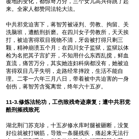
覆地的变化，都惊奇万分，三个女儿高兴得跳了起
来。全家人都赞同法轮大法。

中共邪党迫害下，蒋智芳被诬判、劳教、拘留、关
洗脑班，遭酷刑折磨。在四川女子劳教所，天天挨
打，被迫害得双目视物不清，牙齿被打得只剩三
颗，精神崩溃五个月；在四川女子监狱，监狱以体
检为名把其子宫扩开，不知用什么东西乱搅，鲜血
直流，痛苦万分，其实她连妇科病都没有，她被迫
害得双目几乎失明，走路经常摔跤，生活不能自
理。二零一六年三月八日，带着被中共迫害的一身
创伤，蒋智芳含冤离世，终年六十五岁。

11-3.修炼法轮功，工伤致残奇迹康复；遭中共邪党
酷刑摧残致死
湖北荆门苏克珍，十五岁修水库时腿被砸断，没复
好位就被打钢筋，导致一条腿残疾，痛起来无法行