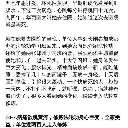
五七年患肝炎、坏死性黄胆、早期肝硬化发展到肝
腹水，下过三次病危，心跳每分钟停跳四十九次。
九四年，华西医大叫她去住院，她知道这次去医院
就是等死。

就在她要去医院的当晚，单位人事处长刚参加成都
办的法轮功学习班回来，到她家向她介绍法轮功，
还给了她两张郑州学习班的票。强烈的求生愿望促
使她和儿子一起去郑州。十天学习班，她身体发生
巨大变化，腹水排光，精神面貌焕然一新，能吃能
睡，丢掉了几十年的药罐子，无病一身轻。十天后
回到单位，引起很大轰动。一个快病死的人，短短
十天内，不打针不吃药，就听课、炼功，病就神奇
般消失了，很多人看到她的变化，纷纷走入法轮功
修炼。

10-7.病痛欲跳黄河，修炼法轮功身心巨变，全家受
益，单位近两百人走入修炼