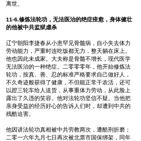
离世。

11-6.修炼法轮功，无法医治的绝症痊愈，身体健壮
的他被中共监狱虐杀
辽宁朝阳李捷春从小患罕见骨髓病，自小失去体力
劳动能力，严重时连吃饭都无力，整天躺在床上。
他也因此未成家。大夫称是骨髓不增长，现代医学
无法医治的一种绝症。二零零零年，他开始修炼法
轮功，按真、善、忍的标准严格要求自己做好人，
不久奇迹般获得了健康，不但能正常干农活，还可
以蹬三轮车给人送货，从事重体力劳动，从此脸上
露出了久违的笑容。他对法轮功坚信不疑。当他把
亲身受益的经历好心的告诉人们时，却遭到中共的
残酷迫害。

他因讲法轮功真相被中共劳教两次，遭酷刑折磨；
二零一六年九月七日再次被北票市国保绑架，同年