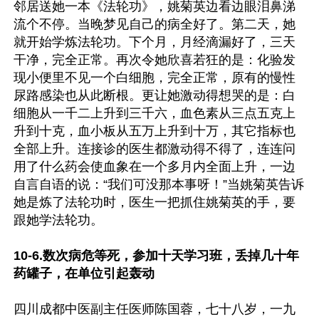
邻居送她一本《法轮功》，姚菊英边看边眼泪鼻涕
流个不停。当晚梦见自己的病全好了。第二天，她
就开始学炼法轮功。下个月，月经滴漏好了，三天
干净，完全正常。再次令她欣喜若狂的是：化验发
现小便里不见一个白细胞，完全正常，原有的慢性
尿路感染也从此断根。更让她激动得想哭的是：白
细胞从一千二上升到三千六，血色素从三点五克上
升到十克，血小板从五万上升到十万，其它指标也
全部上升。连接诊的医生都激动得不得了，连连问
用了什么药会使血象在一个多月内全面上升，一边
自言自语的说：“我们可没那本事呀！”当姚菊英告诉
她是炼了法轮功时，医生一把抓住姚菊英的手，要
跟她学法轮功。

10-6.数次病危等死，参加十天学习班，丢掉几十年
药罐子，在单位引起轰动
四川成都中医副主任医师陈国蓉，七十八岁，一九