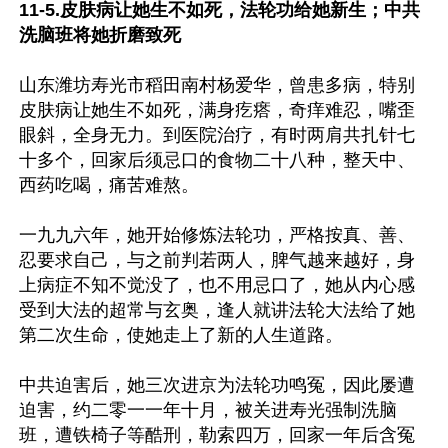
11-5.皮肤病让她生不如死，法轮功给她新生；中共
洗脑班将她折磨致死
山东潍坊寿光市稻田南村杨爱华，曾患多病，特别
皮肤病让她生不如死，满身疙瘩，奇痒难忍，嘴歪
眼斜，全身无力。到医院治疗，有时两肩共扎针七
十多个，回家后须忌口的食物二十八种，整天中、
西药吃喝，痛苦难熬。

一九九六年，她开始修炼法轮功，严格按真、善、
忍要求自己，与之前判若两人，脾气越来越好，身
上病症不知不觉没了，也不用忌口了，她从内心感
受到大法的超常与玄奥，逢人就讲法轮大法给了她
第二次生命，使她走上了新的人生道路。

中共迫害后，她三次进京为法轮功鸣冤，因此屡遭
迫害，约二零一一年十月，被关进寿光强制洗脑
班，遭铁椅子等酷刑，勒索四万，回家一年后含冤