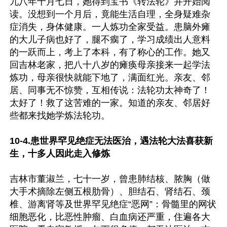
九八年十月七日，她得到宝书《转法轮》并开始阅
读。没想到一个月后，竟能生活自理，全身疑难杂
症消失，身体健康。一人炼功全家受益。患脑外瘫
的大儿子病也好了，腿不瘸了，学习成绩出人意料
的一跃而上，考上了本科，有了称心的工作。她又
回吉林老家，把八十八岁的瘫痪母亲接来一起学法
炼功，母亲很快就能下地了，满面红光。亲友、邻
居、同事无不惊赞，互相传说：法轮功太神奇了！
太好了！救了这苦难的一家。知道的亲友、邻居好
些都来找她学炼法轮功。

10-4.患世界罕见绝症无法医治，遇法轮大法喜获新
生，十多人因此走入修炼
吉林市董淑兰，七十一岁，曾患肺结核、脓胸（做
大手术摘除左侧五根肋骨）、胆结石、肾结石、颈
椎、游离肾等及世界罕见绝症“恶网”：骨髓里的网状
细胞恶化，比恶性肿瘤、白血病还严重，住遍各大