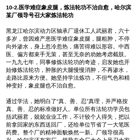
10-2.医学难症象皮腿，炼法轮功不治自愈，哈尔滨
某厂领导号召大家炼法轮功
黑龙江哈尔滨动力区轴承厂退休工人武丽君，六十
多岁，曾因难产患医学难症象皮腿，腿粗肿，不停
向外渗水，身上忽冷忽热，痛苦得难以形容。中西
医、偏方都束手无策，甚至无奈的劝她考虑截肢。
一九九七年，同事修炼法轮功的奇迹，启发她也开
始修炼法轮功，肿胀的大腿慢慢消肿，不再渗水，
走路比原来方便。她坚持学法炼功，不但气色和精
神变好，象皮腿也不治自愈。

通过学法，她明白了“真、善、忍”真理，并严格按
真、善、忍的标准做好人。单位所有法轮功学员包
括武丽君，兢兢业业工作，不计较个人得失，把以
前拿回家的东西送回厂，还给单位节省了一大笔医
药费。整个厂的精神面貌焕然一新。厂领导很高