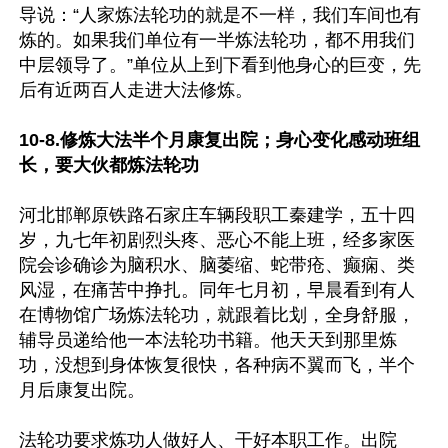
导说：“人家炼法轮功的就是不一样，我们车间也有
炼的。如果我们单位有一半炼法轮功，都不用我们
中层领导了。”单位从上到下看到他身心的巨变，先
后有近两百人走进大法修炼。

10-8.修炼大法半个月康复出院；身心变化感动班组
长，要大伙都炼法轮功
河北邯郸原铁路石家庄车辆段职工秦建学，五十四
岁，九七年初剧烈头疼、恶心不能上班，经多家医
院会诊确诊为脑积水、脑萎缩、蛇带疮、癫痫、类
风湿，在痛苦中挣扎。同年七月初，早晨看到有人
在博物馆广场炼法轮功，就跟着比划，全身舒服，
辅导员递给他一本法轮功书籍。他天天到那里炼
功，没想到身体恢复很快，各种病不翼而飞，半个
月后康复出院。

法轮功要求炼功人做好人、干好本职工作。出院