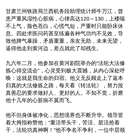
甘肃兰州铁路局兰西机务段助理统计师牛万江，曾
患严重风湿性心脏病，心律高达120～130，上楼喘
不上气，脸色苍白，心慌气短，严重时只能卧床休
息。四处求医问药甚至练遍各种气功均不见效，导
致他脾气暴躁，矛盾重重，亲友无助，未来无望，
逼得他走到黄河边，差点就此了却残生。

九六年二月，他参加在黄河剧院举办的“法轮大法修
炼心得交流会”，心灵受到极大震撼，从内心深处呼
唤：这就是我生命的归宿。他义无反顾走上了返本
归真的大法修炼之路，每天看《转法轮》，努力按
真善忍的要求做好人、更好的人。不知不觉，折磨
他十几年的心脏病不翼而飞。

他不但身体被净化，思想境界也不断升华。领导竖
着大拇指称赞他：“重活带头干，苦活、脏活抢着
干，法轮功真神啊！”他不争名不争利，一位中层领