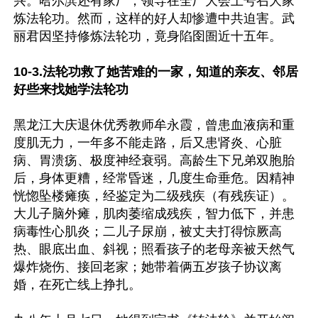
兴。哈尔滨还有家厂，领导在全厂大会上号召大家
炼法轮功。然而，这样的好人却惨遭中共迫害。武
丽君因坚持修炼法轮功，竟身陷囹圄近十五年。

10-3.法轮功救了她苦难的一家，知道的亲友、邻居
好些来找她学法轮功
黑龙江大庆退休优秀教师牟永霞，曾患血液病和重
度肌无力，一年多不能走路，后又患肾炎、心脏
病、胃溃疡、极度神经衰弱。高龄生下兄弟双胞胎
后，身体更糟，经常昏迷，几度生命垂危。因精神
恍惚坠楼瘫痪，经鉴定为二级残疾（有残疾证）。
大儿子脑外瘫，肌肉萎缩成残疾，智力低下，并患
病毒性心肌炎；二儿子尿崩，被丈夫打得惊厥高
热、眼底出血、斜视；照看孩子的老母亲被天然气
爆炸烧伤、接回老家；她带着俩五岁孩子协议离
婚，在死亡线上挣扎。
