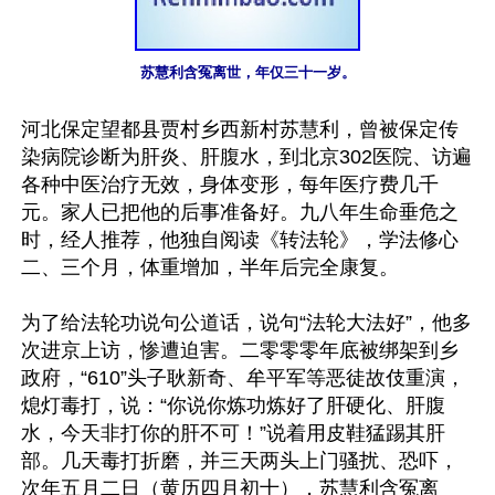
苏慧利含冤离世，年仅三十一岁。
河北保定望都县贾村乡西新村苏慧利，曾被保定传
染病院诊断为肝炎、肝腹水，到北京302医院、访遍
各种中医治疗无效，身体变形，每年医疗费几千
元。家人已把他的后事准备好。九八年生命垂危之
时，经人推荐，他独自阅读《转法轮》，学法修心
二、三个月，体重增加，半年后完全康复。

为了给法轮功说句公道话，说句“法轮大法好”，他多
次进京上访，惨遭迫害。二零零零年底被绑架到乡
政府，“610”头子耿新奇、牟平军等恶徒故伎重演，
熄灯毒打，说：“你说你炼功炼好了肝硬化、肝腹
水，今天非打你的肝不可！”说着用皮鞋猛踢其肝
部。几天毒打折磨，并三天两头上门骚扰、恐吓，
次年五月二日（黄历四月初十），苏慧利含冤离