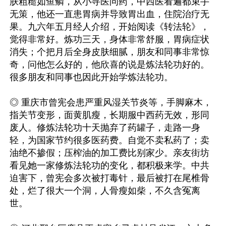
肤粗糙如鱼鳞，从小寻医问药，中西医看遍都束手
无策，他还一直患胃病并导致胃出血，住院治疗无
果。九六年五月经人介绍，开始阅读《转法轮》，
觉得非常好。炼功三天，身体非常舒服，胃病症状
消失；个把月后全身皮肤细腻，朋友和同事非常惊
奇，问他怎么好的，他欣喜的说是炼法轮功好的。
很多朋友和同事也因此开始学炼法轮功。

◎ 重庆市曾宪会患严重风湿关节炎等，手脚麻木，
指关节变形，面黄肌瘦，长期服中西药无效，形同
废人。修炼法轮功十天抛弃了药罐子，走路一身
轻，为国家节约很多医药费。自觉不卖私药了；卖
油绝不掺假；压榨油的加工费比别家少。亲友街坊
看见她一家修炼法轮功的变化，都积极来学。中共
迫害下，曾宪会多次被打毒针，最后被打在尾椎骨
处，烂了很大一个洞，人骨瘦如柴，不久含冤离
世。
