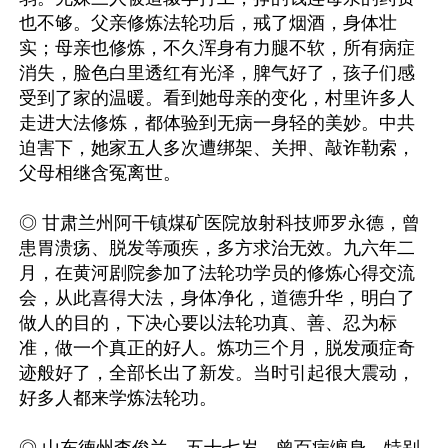
也不够。父亲修炼法轮功后，戒了烟酒，身体壮
实；母亲也修炼，不久浑身有力腿不软，所有病症
消失，脸色白里透红有光泽，脾气好了，孩子们感
受到了家的温暖。看到她母亲的变化，村里许多人
走进大法修炼，都体验到无病一身轻的美妙。中共
迫害下，她家五人多次遭绑架、关押、敲诈勒索，
父母相继含冤离世。

◎ 甘肃兰州阿干镇煤矿医院放射科技师罗永德，曾
患胃溃疡、脱发等顽疾，多方求治无效。九六年二
月，在黄河剧院参加了法轮功学员的修炼心得交流
会，从此喜得大法，身体净化，道德升华，明白了
做人的目的，下决心要以法轮功真、善、忍为标
准，做一个真正的好人。炼功三个月，脱发顽症奇
迹般好了，全部长出了新发。当时引起很大震动，
好多人都来学炼法轮功。
