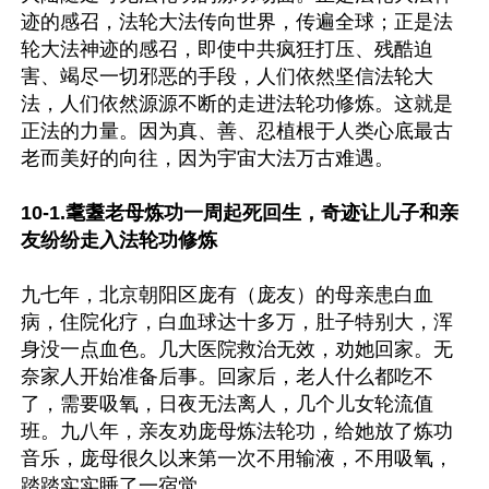
迹的感召，法轮大法传向世界，传遍全球；正是法
轮大法神迹的感召，即使中共疯狂打压、残酷迫
害、竭尽一切邪恶的手段，人们依然坚信法轮大
法，人们依然源源不断的走进法轮功修炼。这就是
正法的力量。因为真、善、忍植根于人类心底最古
老而美好的向往，因为宇宙大法万古难遇。

10-1.耄耋老母炼功一周起死回生，奇迹让儿子和亲
友纷纷走入法轮功修炼
九七年，北京朝阳区庞有（庞友）的母亲患白血
病，住院化疗，白血球达十多万，肚子特别大，浑
身没一点血色。几大医院救治无效，劝她回家。无
奈家人开始准备后事。回家后，老人什么都吃不
了，需要吸氧，日夜无法离人，几个儿女轮流值
班。九八年，亲友劝庞母炼法轮功，给她放了炼功
音乐，庞母很久以来第一次不用输液，不用吸氧，
踏踏实实睡了一宿觉。
