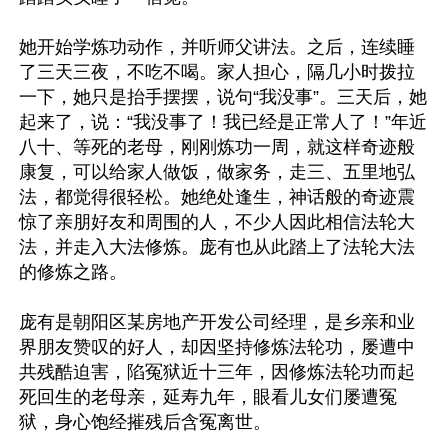
她开始学炼功动作，并听师父讲法。之后，连续睡
了三天三夜，不吃不喝。家人担心，隔几小时拨拉
一下，她只是抬手摆摆，说句“我没事”。三天后，她
起来了，说：“我没事了！我已经是正常人了！”年近
八十、等死的老母，刚刚炼功一周，就这样奇迹般
康复，可以给家人做饭，做家务，走三、五里地弘
法，都觉得很轻松。她绝处逢生，神话般的奇迹震
惊了亲朋好友和周围的人，不少人因此相信法轮大
法，并走入大法修炼。庞有也从此踏上了法轮大法
的修炼之路。

庞有是朝阳区某房地产开发公司经理，是乡亲和业
界朋友赞叹的好人，却因坚持修炼法轮功，屡遭中
共残酷迫害，陷冤狱近十三年，因修炼法轮功而起
死回生的老母亲，延寿九年，眼看儿女们屡遭冤
狱，身心饱经摧残后含冤离世。
