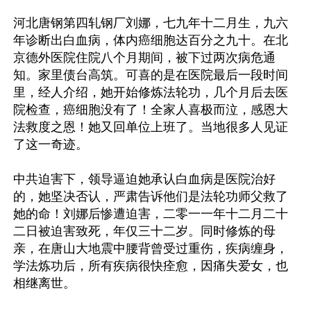
河北唐钢第四轧钢厂刘娜，七九年十二月生，九六
年诊断出白血病，体内癌细胞达百分之九十。在北
京德外医院住院八个月期间，被下过两次病危通
知。家里债台高筑。可喜的是在医院最后一段时间
里，经人介绍，她开始修炼法轮功，几个月后去医
院检查，癌细胞没有了！全家人喜极而泣，感恩大
法救度之恩！她又回单位上班了。当地很多人见证
了这一奇迹。

中共迫害下，领导逼迫她承认白血病是医院治好
的，她坚决否认，严肃告诉他们是法轮功师父救了
她的命！刘娜后惨遭迫害，二零一一年十二月二十
二日被迫害致死，年仅三十二岁。同时修炼的母
亲，在唐山大地震中腰背曾受过重伤，疾病缠身，
学法炼功后，所有疾病很快痊愈，因痛失爱女，也
相继离世。
