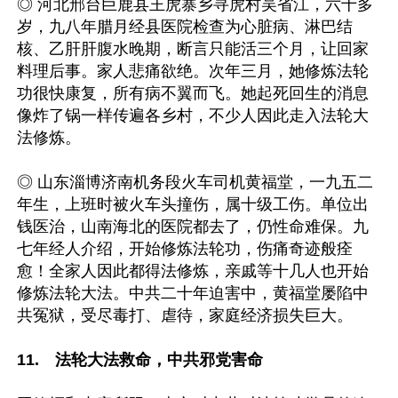
◎ 河北邢台巨鹿县王虎寨乡寻虎村吴省江，六十多
岁，九八年腊月经县医院检查为心脏病、淋巴结
核、乙肝肝腹水晚期，断言只能活三个月，让回家
料理后事。家人悲痛欲绝。次年三月，她修炼法轮
功很快康复，所有病不翼而飞。她起死回生的消息
像炸了锅一样传遍各乡村，不少人因此走入法轮大
法修炼。

◎ 山东淄博济南机务段火车司机黄福堂，一九五二
年生，上班时被火车头撞伤，属十级工伤。单位出
钱医治，山南海北的医院都去了，仍性命难保。九
七年经人介绍，开始修炼法轮功，伤痛奇迹般痊
愈！全家人因此都得法修炼，亲戚等十几人也开始
修炼法轮大法。中共二十年迫害中，黄福堂屡陷中
共冤狱，受尽毒打、虐待，家庭经济损失巨大。

11.　法轮大法救命，中共邪党害命