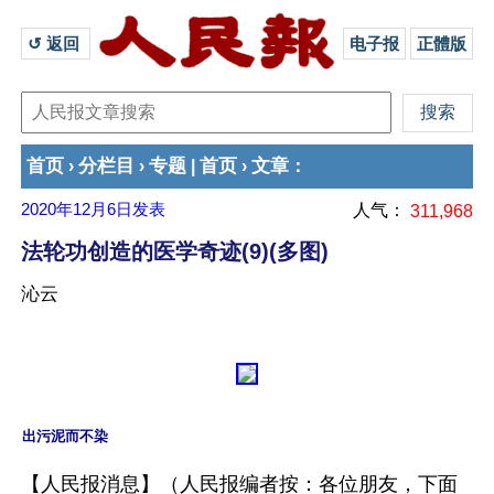
↺ 返回 
电子报
正體版
首页
分栏目
专题
首页
文章
›
›
|
›
：
2020年12月6日
发表
人气：
311,968
法轮功创造的医学奇迹(9)(多图)
沁云
出污泥而不染
【人民报消息】（人民报编者按：各位朋友，下面