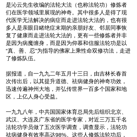
是沁云先生收编的法轮大法（也称法轮功）修炼者
们在医学领域里展现的神奇。其中很多人是得了现
代医学无法解决的病症而走进法轮大法的，也有很
多人是亲眼目睹绝症末期的亲朋好友、邻居同事恢
复了健康而走进法轮大法的，更有一些修炼者并非
是因为病魔缠身，而是因为仰慕和信服法轮功是以
“真、善、忍”为指导的佛家上乘性命双修功法，走进
了修炼队伍。

据报道，自一九九二年五月十三日，由吉林长春首
次传出后，以其提升道德、祛病健身的神奇功效，
迅速传遍神州大地，并弘传世界一百多个国家和地
区，上亿人身心受益。

一九九八年，中共国国家体育总局先后组织北京、
武汉、大连及广东省的医学专家，对近三万五千名
法轮功学员做了五次医学调查，调查显示，法轮功
祛病健身有效率高达98%。这些人修炼法轮功后，