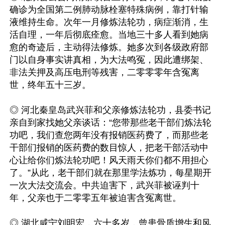
确诊为全国第二例肺动脉栓塞特殊病例，靠打针输
液维持生命。次年一月修炼法轮功，病症渐消，生
活自理，一年后彻底痊愈。当地三十多人看到她病
愈的奇迹后，主动得法修炼。她多次到各级政府部
门以自身事实讲真相，为大法鸣冤，因此遭绑架、
非法关押及高压电刑等残害，二零零零年含冤离
世，终年五十三岁。

◎ 河北秦皇岛武兴菲和父亲修炼法轮功，县委书记
亲自到家找她父亲谈话：“您带那些老干部们炼法轮
功吧，我们查您两年没有报销医药费了，而那些老
干部们报销的医药费的数目惊人，把老干部活动中
心让给你们炼法轮功吧！风天雨天你们都不用担心
了。”从此，老干部们就在那里学法炼功，每星期开
一次大法交流会。中共迫害下，武兴菲被诬判十
年，父亲也于二零零五年被迫害含冤离世。

◎ 湖北咸宁刘明宏，六十多岁，曾患骨质增生和风