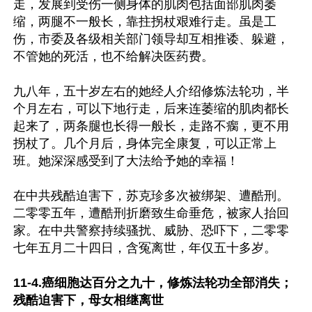
走，发展到受伤一侧身体的肌肉包括面部肌肉萎
缩，两腿不一般长，靠拄拐杖艰难行走。虽是工
伤，市委及各级相关部门领导却互相推诿、躲避，
不管她的死活，也不给解决医药费。

九八年，五十岁左右的她经人介绍修炼法轮功，半
个月左右，可以下地行走，后来连萎缩的肌肉都长
起来了，两条腿也长得一般长，走路不瘸，更不用
拐杖了。几个月后，身体完全康复，可以正常上
班。她深深感受到了大法给予她的幸福！

在中共残酷迫害下，苏克珍多次被绑架、遭酷刑。
二零零五年，遭酷刑折磨致生命垂危，被家人抬回
家。在中共警察持续骚扰、威胁、恐吓下，二零零
七年五月二十四日，含冤离世，年仅五十多岁。

11-4.癌细胞达百分之九十，修炼法轮功全部消失；
残酷迫害下，母女相继离世