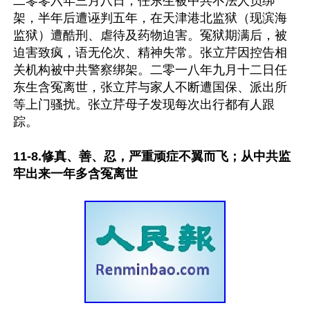
二零零六年三月八日，任东生被中共不法人员绑
架，半年后遭诬判五年，在天津港北监狱（现滨海
监狱）遭酷刑、虐待及药物迫害。冤狱期满后，被
迫害致疯，语无伦次、精神失常。张立芹因控告相
关机构被中共警察绑架。二零一八年九月十二日任
东生含冤离世，张立芹与家人不断遭国保、派出所
等上门骚扰。张立芹母子发现每次出行都有人跟
踪。

11-8.修真、善、忍，严重顽症不翼而飞；从中共监
牢出来一年多含冤离世