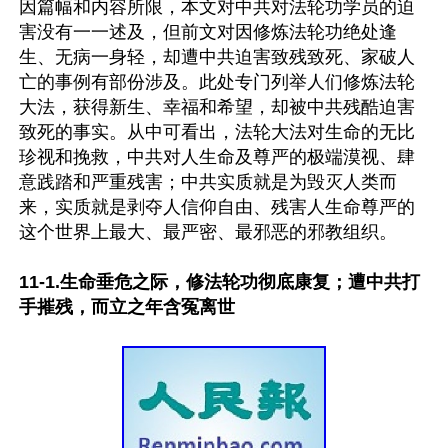
因篇幅和内容所限，本文对中共对法轮功学员的迫
害没有一一述及，但前文对因修炼法轮功绝处逢
生、无病一身轻，却遭中共迫害致残致死、家破人
亡的事例有部份涉及。此处专门列举人们修炼法轮
大法，获得新生、幸福和希望，却被中共残酷迫害
致死的事实。从中可看出，法轮大法对生命的无比
珍视和挽救，中共对人生命及尊严的极端漠视、肆
意践踏和严重残害；中共实质就是为毁灭人类而
来，实质就是剥夺人信仰自由、残害人生命尊严的
这个世界上最大、最严密、最邪恶的邪教组织。

11-1.生命垂危之际，修法轮功彻底康复；遭中共打
手摧残，而立之年含冤离世