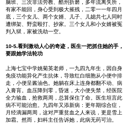
脑班、三次非法劳教、酷刑折磨，多年流离失所，
有家不能回，身心受到极大摧残，二零一一年四月
底，三个女儿、两个女婿、儿子、儿媳共七人同时
遭绑架、野蛮殴打、抄家。三个女儿和小女婿被冤
判入狱，家被洗劫一空。

10-5.看到激动人心的奇迹，医生一把抓住她的手，
要跟她学法轮功
上海七宝中学姚菊英老师，一九四九年生，因自身
免疫功能异化产生抗体，导致红白细胞从小便中排
走，小便呈酱油色。她躺在床上连身都翻不动、病
入膏肓。血压降到零，昏迷，大小便失禁，经医院
全力输血，抢救两周，总算保住了命。医生坦言此
病不可能治愈。九四年又添新病：更年期综合症，
月经滴漏两周，这对严重贫血之人来说，更是雪上
加霜。然而，妇科主任告诉她，此病无药可治。
