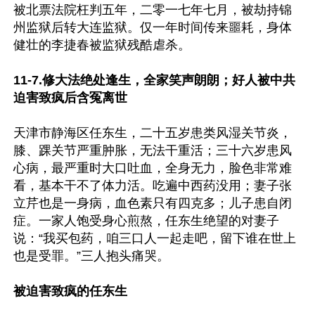
被北票法院枉判五年，二零一七年七月，被劫持锦
州监狱后转大连监狱。仅一年时间传来噩耗，身体
健壮的李捷春被监狱残酷虐杀。

11-7.修大法绝处逢生，全家笑声朗朗；好人被中共
迫害致疯后含冤离世
天津市静海区任东生，二十五岁患类风湿关节炎，
膝、踝关节严重肿胀，无法干重活；三十六岁患风
心病，最严重时大口吐血，全身无力，脸色非常难
看，基本干不了体力活。吃遍中西药没用；妻子张
立芹也是一身病，血色素只有四克多；儿子患自闭
症。一家人饱受身心煎熬，任东生绝望的对妻子
说：“我买包药，咱三口人一起走吧，留下谁在世上
也是受罪。”三人抱头痛哭。

被迫害致疯的任东生