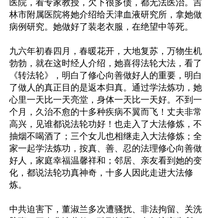
医院，看专家教授，欠下很多债，都无法医治。吉
林市附属医院将她介绍给天津血液研究所，拿她做
病例研究。她做好了装老衣服，在绝望中等死。

九六年初春四月，春暖花开，大地复苏，万物生机
勃勃，就在这时经人介绍，她喜得法轮大法，看了
《转法轮》，明白了修心向善做好人的重要，明白
了做人的真正目的是返本归真。通过学法炼功，她
心里一天比一天亮堂，身体一天比一天好。不到一
个月，久治不愈的十多种疾病不翼而飞！丈夫非常
高兴，见谁都说法轮功好！也走入了大法修炼，不
抽烟不喝酒了；三个女儿也相继走入大法修炼；全
家一起学法炼功，按真、善、忍的法理修心向善做
好人，家庭幸福温馨祥和；邻居、亲友看到她的变
化，都说法轮功真神奇，十多人因此走进大法修
炼。

中共迫害下，董淑兰多次遭骚扰、非法拘留、关洗