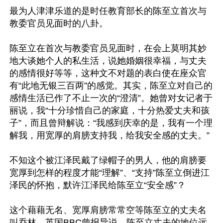
最为人津津乐道的是时任教育部长的陈至立首次与
教委官员见面时的八卦。

陈至立在首次与教委官员见面时，在会上莫明其妙
地大谈她个人的私生活，说她婚姻很幸福，与丈夫
的感情很好等等，这种文不对题的表白使在座众官
有“此地无银三百两”的感觉。其实，陈至立对自己的
感情生活已作了不止一次的“澄清”。她曾对女记者于
丽说，我“十分珍惜自己的家庭，十分热爱丈夫和孩
子”，而且曾辩解说：“我感到庆幸的是，我有一个理
解我，用宽厚的肩膀支持我，给我安全感的丈夫。”

不知这个被江泽民戴了绿帽子的男人，他的肩膀要
宽厚到怎样的程度才能“理解”、“支持”陈至立倒进江
泽民的怀抱，默许江泽民给陈至立“安全感”？

这个藉藉无名、宽厚肩膀常常空等陈至立的丈夫名
叫乔林，英国BBC曾报导说，陈至立丈夫的地位远