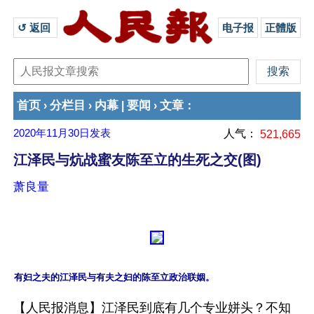
↺ 返回 
电子报
正體版
首页
分栏目
内幕
要闻
文章
›
›
|
›
：
2020年11月30日
发表
人气：
521,665
江泽民与炕战蜜友陈至立的生死之交(图)
萧良量
有妇之夫的江泽民与有夫之妇的陈至立政治联姻。
【人民报消息】江泽民到底有几个专业姘头？不知