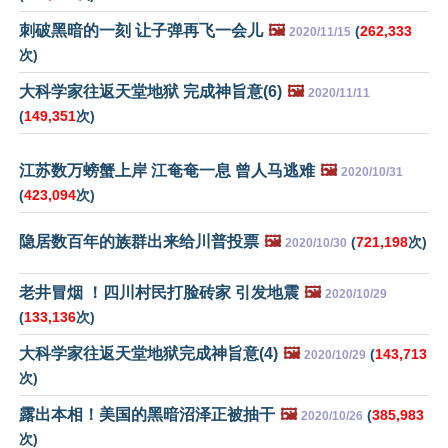
刺破黑暗的一刻 让子弹再飞一会儿
🖼️
(
262,333
2020/11/15
次)
大科学家往返天堂地狱 完成神旨意(6)
🖼️
2020/11/11
(
149,351
次)
江苏数万螃蟹上岸 江奄奄一息 曾人马逃难
🖼️
2020/10/31
(
423,094
次)
隐居数百年的族群出来给川普投票
🖼️
(
721,198
次)
2020/10/30
老井冒烟 ！四川村民打脸砖家 引发地震
🖼️
2020/10/29
(
133,136
次)
大科学家往返天堂地狱完成神旨意(4)
🖼️
(
143,713
2020/10/29
次)
露出本相！美国的黑暗沼泽正被抽干
🖼️
(
385,983
2020/10/26
次)