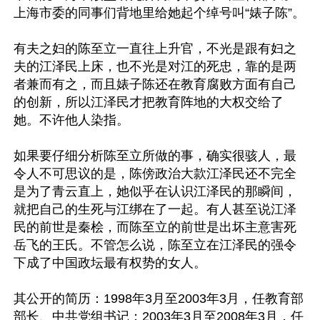
上海市委的同事们背地里给她起个绰号叫“婊子陈”。

有夫之妇的陈至立一直往上升官，不光是跟有妇之
夫的江泽民上床，也不光是对江的死忠，靠的是两
者兼而有之，而且婊子陈还在教育腐败方面有自己
的创新，所以江泽民才把教育阵地的大权交给了
她。不许他人染指。

如果要仔细分析陈至立所做的事，确实很骇人，最
令人不可思议的是，陈傍政治大款江泽民还不完全
是为了青云直上，她似乎在认识江泽民的那瞬间，
就把自己的生死与江绑在了一起。有人甚至说江泽
民的前世是秦桧，而陈至立的前世是出坏主意害死
岳飞的王氏。不管怎么说，陈至立在江泽民的强令
下成了中国政坛最有权势的女人。

其公开的简历：1998年3月至2003年3月，任教育部
部长、中共党组书记；2003年3月至2008年3月，任