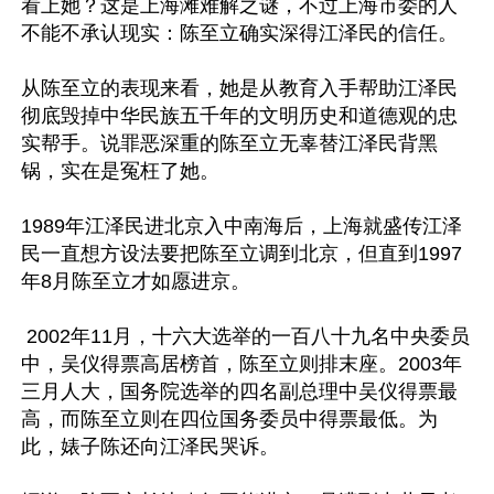
看上她？这是上海滩难解之谜，不过上海市委的人
不能不承认现实：陈至立确实深得江泽民的信任。

从陈至立的表现来看，她是从教育入手帮助江泽民
彻底毁掉中华民族五千年的文明历史和道德观的忠
实帮手。说罪恶深重的陈至立无辜替江泽民背黑
锅，实在是冤枉了她。

1989年江泽民进北京入中南海后，上海就盛传江泽
民一直想方设法要把陈至立调到北京，但直到1997
年8月陈至立才如愿进京。

 2002年11月，十六大选举的一百八十九名中央委员
中，吴仪得票高居榜首，陈至立则排末座。2003年
三月人大，国务院选举的四名副总理中吴仪得票最
高，而陈至立则在四位国务委员中得票最低。为
此，婊子陈还向江泽民哭诉。  
