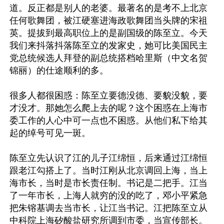
道。反正都是别人的老婆。最著名的是考不上北京
任何歌舞团，被江硬塞进海政歌舞团当头牌的宋祖
英。提拔到最高职位上的是副国级的陈至立。今天
我们来抖落抖落陈至立的发家史，她可比美国民主
党总统候选人拜登的副总统搭档哈里斯（中文名贺
锦丽）的仕途顺利的多。

很多人都很困惑：陈至立要德没德、要貌没貌，要
才没才。那她怎么爬上去的呢？这个困惑在上海市
委工作的人心中可一点也不困惑。从他们私下给其
起的绰号可见一斑。

陈至立先认识了江的儿子江绵恒，后来通过江绵恒
跟老江勾搭上了。当时江刚从北京调回上海，当上
海市长，当时是市长责任制。书记是二把手。江当
了一年市长，上海人就穷的没的吃了，邓小平紧急
把朱镕基调去当市长，让江当书记。江把陈至立从
中科院上海矽酸盐研究所调到市委，当宣传部长。