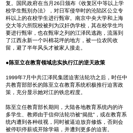
复。国民政府在当月26日颁布《收复区中等以上学
校学生甄别办法》，对日军侵华时的沦陷区公立专
科以上的在校学生进行甄审。南京中央大学和上海
交大等六所院校被列为汉奸伪学校，其在校学生均
要进行甄审，也在甄审之列的江泽民逃跑，流落到
了江西永新一个叫棉花坪的地方，被一位农民收
留，避了半年风头才被家人接走。

●陈至立在教育领域忠实执行江的逆天政策
1999年7月中共江泽民集团迫害法轮功之后，时任中
共教育部部长的陈至立在教育系统积极推行迫害政
策，充分显示她对江的铁忠程度。

陈至立任教育部长期间，大陆各地教育系统内的许
多学生、教师由于信仰法轮功被“揭批”，或在教育系
统内遭到各种歧视，同时被逼迫放弃修炼，否则会
被停职停薪或开除学籍，并遭到更多的迫害。
