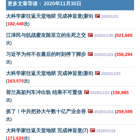
更多文章导读：
2020年11月30日
大科学家往返天堂地狱 完成神旨意(新9)
🖼️
2020/12/1
(
182,448
次)
江泽民与炕战蜜友陈至立的生死之交
🖼️
(
521,665
2020/11/30
次)
习近平为何不在最后的时刻停下脚步
🖼️
(
356,294
2020/11/29
次)
大科学家往返天堂地狱 完成神旨意(新8)
🖼️
2020/11/25
(
163,570
次)
荷兰高架列车冲出轨 结果不可置信
🖼️
(
156,665
2020/11/22
次)
抓了！中共把孙大午数十亿产业全吞
🖼️
(
259,599
2020/11/18
次)
大科学家往返天堂地狱 完成神旨意(7)
🖼️
2020/11/16
(
171,024
次)