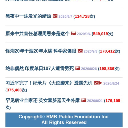
黑夜中一炷发光的蜡烛
🖼️
(
114,728
次)
2020/9/7
原来中共首任总理周恩来是这个
🖼️
(
549,019
次)
2020/9/4
怪湖20年干涸20年水满 科学家傻眼
🖼️
(
170,412
次)
2020/9/3
绝非偶然 印度单日107人遭雷劈死
🖼️
(
198,866
次)
2020/8/26
习近平完了！纪录片《大疫袭来》透露先机
🖼️▶️
2020/8/24
(
375,403
次)
罕见病业全家还 英女童脏器天生外露
🖼️
(
176,159
2020/8/21
次)
Copyright© RMB Public Foundation Inc.
All Rights Reserved