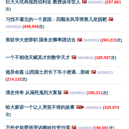
巨大天坑再现西伯利亚 教授误导世人
🖼️
(
297,861
2020/9/21
次)
习找不着北的一个原因：四颗东风导弹第几发脱靶
🖼️
(
448,949
次)
2020/9/19
美驻华大使辞职 国务次卿率团访台
🖼️
(
260,215
次)
2020/9/18
一个不相信天赋其才的数学天才
🖼️
(
185,597
次)
2020/9/16
诡异命案 山西国土所长下车小便遇…那啥
🖼️
2020/9/13
(
214,132
次)
清史传奇 从溺死鬼到大富翁
🖼️
(
180,211
次)
2020/9/12
给大家讲一个让人哭笑不得的故事
🖼️▶️
(
329,974
2020/9/12
次)
万件史前壁画哭诉撒哈拉变沙漠
🖼️
(
199,691
次)
2020/9/9