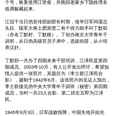
个号，恢复使用江世俊，并跑回老家乡下隐姓埋名
低调躲藏起来。

江冠千当日伪宣传部副部长时期，侵华日军间谍总
头目、陆军大将土肥原贤二有个得力助手叫丁默邨
（亦名丁默村、丁默根）。丁创办南京大学青年干
训班，从日伪高级官员子弟中，选拔幼苗，从小培
养汉奸。

丁默邨一共办了四期未来干部培训，江泽民是第四
期成员。2003年10月，有人公开发出呼吁，希望知
情人提供一张照片，其题目为《李士群江泽民合
影》，摄制于1942年6月。这张照片的见证人指出，
李士群接见伪中央大学青年干训班（秘密）第四期
成员，当时一共23人合影。第二排左五即为江泽
民。

1945年9月3日，日军战败投降，中国失地开始光