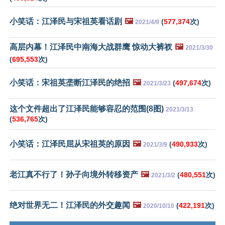
小笑话：江泽民与宋祖英看话剧
🖼️
(
577,374
次)
2021/4/9
高层内幕！江泽民中南海大战群鹰 惊动大裤衩
🖼️
2021/3/30
(
695,553
次)
小笑话：宋祖英垄断江泽民的绝招
🖼️
(
497,674
次)
2021/3/23
这个文件超出了江泽民能够容忍的范围(8图)
2021/3/13
(
536,765
次)
小笑话：江泽民屈从宋祖英的原因
🖼️
(
490,933
次)
2021/3/9
老江真不行了！孙子向境外转移资产
🖼️
(
480,551
次)
2021/3/2
绝对世界无二！江泽民的外交趣闻
🖼️
(
422,191
次)
2020/10/10