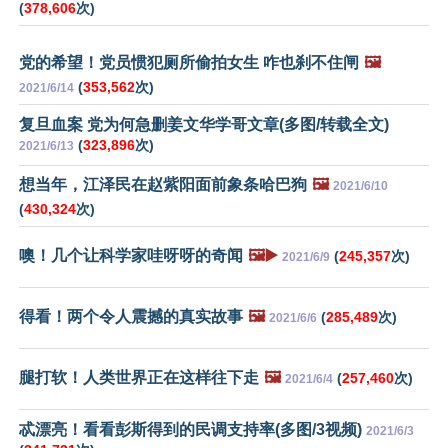
(
378,606
次)
党的希望！党员惯犯厕所偷拍女生 咋也刹不住闸
🖼️
(
353,562
次)
2021/6/14
复旦血案 党为何急删姜文华学哥文章(多图/转载全文)
(
323,896
次)
2021/6/13
想当年，江泽民在赵紫阳面前象条哈巴狗
🖼️
2021/6/10
(
430,324
次)
噢！几个让科学家哇呀呀的奇闻
🖼️▶️
(
245,357
次)
2021/6/9
得看！两个令人震撼的真实故事
🖼️
(
285,489
次)
2021/6/6
腿打软！人类世界正在这样往下走
🖼️
(
257,460
次)
2021/6/4
忒漂亮！看看彭斯得到的民调支持率(多图/3视频)
2021/6/3