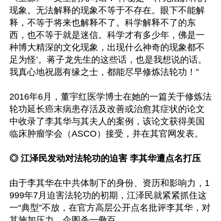
现象。无法解释的现象不等于不存在。眼下不能解
释，不等于将来也解释不了。科学解释不了的东
西，也不等于就是迷信。科学才有多少年，佛是一
种博大精深的文化现象，出现什么神奇的现象都不
足为怪’。蒋子龙先生的这些话，也是我想说的话。
我真心地祝愿有缘之士，都能尽早修炼法轮功！”

2016年6月，董宇红医学博士在她的一篇关于修炼法
轮功延长癌末病患存活及改善或治愈其症状的论文
中收录了李其华与其夫人的案例，该论文获得美国
临床肿瘤学会（ASCO）接受，并在其官网发表。

◎ 江泽民发动对法轮功的迫害 李其华遭点名打压
由于李其华在中共体制下的身份、资历和影响力，1
999年7月迫害法轮功的初期，江泽民就紧紧抓住这
一“典型”不放，在官方高层公开点名批评李其华，对
其施加压力，企图杀一儆百。
