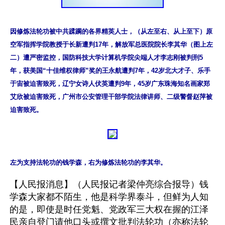
因修炼法轮功被中共蹂躏的各界精英人士，（从左至右、从上至下）原
空军指挥学院教授于长新遭判17年，解放军总医院院长李其华（图上左
二）遭严密监控，国防科技大学计算机学院尖端人才李志刚被判刑5
年，获美国“十佳维权律师”奖的王永航遭判7年，42岁北大才子、乐手
于宙被迫害致死，辽宁女诗人伏英遭判9年，45岁广东珠海知名画家郑
艾欣被迫害致死，广州市公安管理干部学院法律讲师、二级警督赵萍被
迫害致死。
左为支持法轮功的钱学森，右为修炼法轮功的李其华。
【人民报消息】（人民报记者梁仲亮综合报导）钱
学森大家都不陌生，他是科学界泰斗，但鲜为人知
的是，即使是时任党魁、党政军三大权在握的江泽
民亲自登门请他口头或撰文批判法轮功（亦称法轮