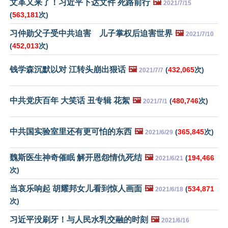
文革又来了！习近平下达文件 死路前行
🖼️
2021/7/15
(
563,181
次)
习仲勋父子受中共迫害 儿子掌权后迫害世界
🖼️
2021/7/10
(
452,013
次)
钱学森沉默以对 江转头崩出狠话
🖼️
(
432,065
次)
2021/7/7
中共党庆百年 大笑话 丑专辑 花絮
🖼️
(
480,746
次)
2021/7/1
中共国实验室里还有更可怕的东西
🖼️
(
365,845
次)
2021/6/29
魏斯医生神奇催眠 解开恩怨情仇死结
🖼️
(
194,466
2021/6/21
次)
当哀乐响起 胡耀邦女儿看到惊人画面
🖼️
(
534,871
2021/6/18
次)
习近平没刷牙！与人民水乳交融的时刻
🖼️
2021/6/16