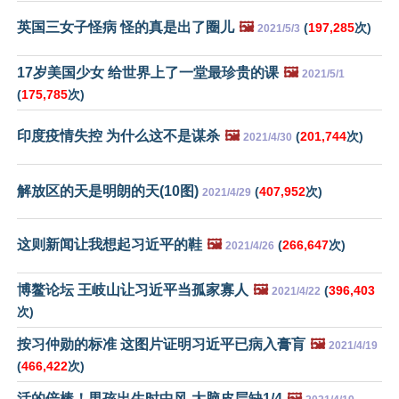
英国三女子怪病 怪的真是出了圈儿
🖼️
(
197,285
次)
2021/5/3
17岁美国少女 给世界上了一堂最珍贵的课
🖼️
2021/5/1
(
175,785
次)
印度疫情失控 为什么这不是谋杀
🖼️
(
201,744
次)
2021/4/30
解放区的天是明朗的天(10图)
(
407,952
次)
2021/4/29
这则新闻让我想起习近平的鞋
🖼️
(
266,647
次)
2021/4/26
博鳌论坛 王岐山让习近平当孤家寡人
🖼️
(
396,403
2021/4/22
次)
按习仲勋的标准 这图片证明习近平已病入膏肓
🖼️
2021/4/19
(
466,422
次)
活的倍棒！男孩出生时中风 大脑皮层缺1/4
🖼️