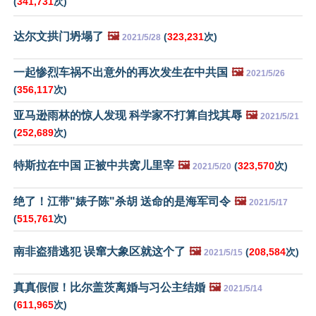
(
341,731
次)
达尔文拱门坍塌了
🖼️
(
323,231
次)
2021/5/28
一起惨烈车祸不出意外的再次发生在中共国
🖼️
2021/5/26
(
356,117
次)
亚马逊雨林的惊人发现 科学家不打算自找其辱
🖼️
2021/5/21
(
252,689
次)
特斯拉在中国 正被中共窝儿里宰
🖼️
(
323,570
次)
2021/5/20
绝了！江带"婊子陈"杀胡 送命的是海军司令
🖼️
2021/5/17
(
515,761
次)
南非盗猎逃犯 误窜大象区就这个了
🖼️
(
208,584
次)
2021/5/15
真真假假！比尔盖茨离婚与习公主结婚
🖼️
2021/5/14
(
611,965
次)