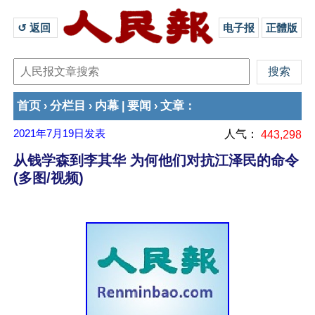
↺ 返回 
电子报
正體版
首页
分栏目
内幕
要闻
文章
›
›
|
›
：
2021年7月19日
发表
人气：
443,298
从钱学森到李其华 为何他们对抗江泽民的命令
(多图/视频)