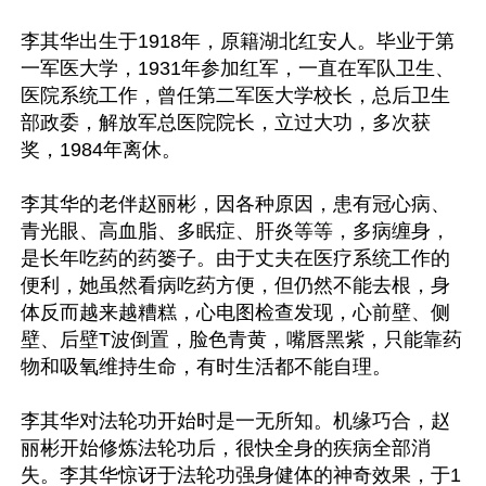
李其华出生于1918年，原籍湖北红安人。毕业于第
一军医大学，1931年参加红军，一直在军队卫生、
医院系统工作，曾任第二军医大学校长，总后卫生
部政委，解放军总医院院长，立过大功，多次获
奖，1984年离休。

李其华的老伴赵丽彬，因各种原因，患有冠心病、
青光眼、高血脂、多眠症、肝炎等等，多病缠身，
是长年吃药的药篓子。由于丈夫在医疗系统工作的
便利，她虽然看病吃药方便，但仍然不能去根，身
体反而越来越糟糕，心电图检查发现，心前壁、侧
壁、后壁T波倒置，脸色青黄，嘴唇黑紫，只能靠药
物和吸氧维持生命，有时生活都不能自理。

李其华对法轮功开始时是一无所知。机缘巧合，赵
丽彬开始修炼法轮功后，很快全身的疾病全部消
失。李其华惊讶于法轮功强身健体的神奇效果，于1