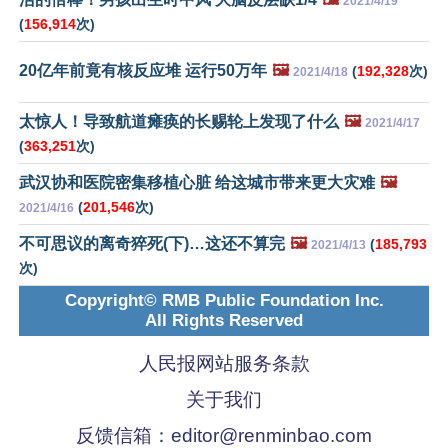
2021/4/19
(
156,914
次)
20亿年前竟有核反应堆 运行50万年
🖼️
(
192,328
次)
2021/4/18
太惊人！导致航道瘫痪的长赐轮上发现了什么
🖼️
2021/4/17
(
363,251
次)
武汉协和医院密集移植心脏 给这城市带来更大灾难
🖼️
(
201,546
次)
2021/4/16
不可思议的离奇猝死(下)…这还不算完
🖼️
(
185,793
2021/4/13
次)
Copyright© RMB Public Foundation Inc.
All Rights Reserved
人民报网站服务条款
关于我们
反馈信箱：
editor@renminbao.com