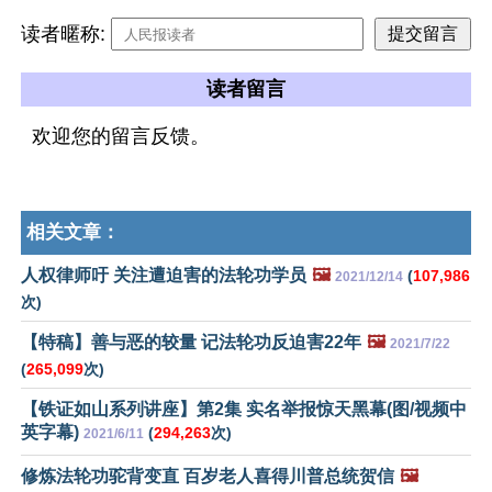
读者暱称:
读者留言
欢迎您的留言反馈。
相关文章：
人权律师吁 关注遭迫害的法轮功学员
🖼️
(
107,986
2021/12/14
次)
【特稿】善与恶的较量 记法轮功反迫害22年
🖼️
2021/7/22
(
265,099
次)
【铁证如山系列讲座】第2集 实名举报惊天黑幕(图/视频中
英字幕)
(
294,263
次)
2021/6/11
修炼法轮功驼背变直 百岁老人喜得川普总统贺信
🖼️