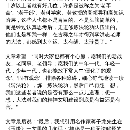
十岁以上者就有好几位，许多是被称之为‘老革
命’、‘老干部’、老科学家、老教授的高领导和高知识
阶层，这些人也都不是盲目的、不是头脑简单的，
而是经过认真思考后，走进修炼法轮功队伍里的。
他们也是和我一样，在古稀之年才得到李洪志老师
的大法，都感到太幸运、太有缘、太珍贵了。”

文章希望：“同时大家也都有个心愿，愿我们的老战
友、老同事、老领导；愿我们的中年一代、年轻一
代，少年一代，也都能放下常人中‘僵化了的观
念’、‘固有观念’，排除各种障碍，细心静气地读一读
《转法轮》，炼一炼法轮功，然后自己再想一想，
我们这些老者说的是否有那么一点儿道理；想一
想，大法对我们的精神文明建设到底是有益还是有
害。”

文章最后说：“最后，我想引用名作家蒋子龙先生在
《玉缘》一文里的几句话：‘神秘是一种无法解释的