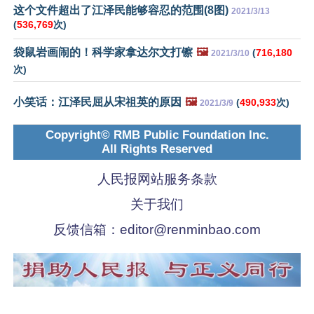
这个文件超出了江泽民能够容忍的范围(8图)
2021/3/13
(
536,769
次)
袋鼠岩画闹的！科学家拿达尔文打镲
🖼️
(
716,180
2021/3/10
次)
小笑话：江泽民屈从宋祖英的原因
🖼️
(
490,933
次)
2021/3/9
Copyright© RMB Public Foundation Inc.
All Rights Reserved
人民报网站服务条款
关于我们
反馈信箱：
editor@renminbao.com