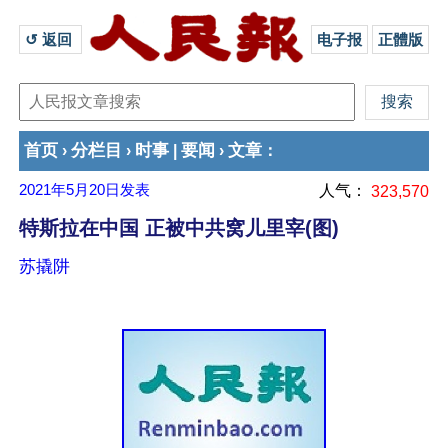
↺ 返回 
电子报
正體版
首页
分栏目
时事
要闻
文章
›
›
|
›
：
2021年5月20日
发表
人气：
323,570
特斯拉在中国 正被中共窝儿里宰(图)
苏撬阱