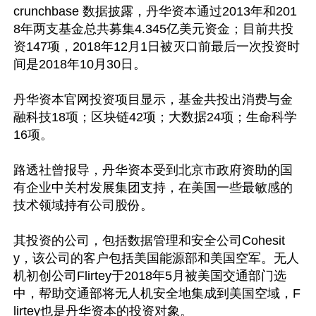
crunchbase 数据披露，丹华资本通过2013年和201
8年两支基金总共募集4.345亿美元资金；目前共投
资147项，2018年12月1日被灭口前最后一次投资时
间是2018年10月30日。 

丹华资本官网投资项目显示，基金共投出消费与金
融科技18项；区块链42项；大数据24项；生命科学
16项。 

路透社曾报导，丹华资本受到北京市政府资助的国
有企业中关村发展集团支持，在美国一些最敏感的
技术领域持有公司股份。 

其投资的公司，包括数据管理和安全公司Cohesit
y，该公司的客户包括美国能源部和美国空军。无人
机初创公司Flirtey于2018年5月被美国交通部门选
中，帮助交通部将无人机安全地集成到美国空域，F
lirtey也是丹华资本的投资对象。 
