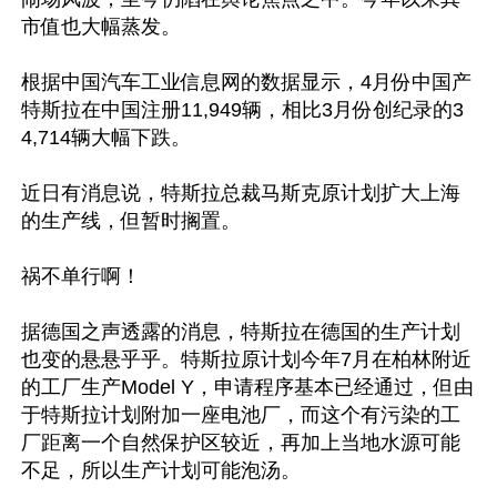
市值也大幅蒸发。

根据中国汽车工业信息网的数据显示，4月份中国产
特斯拉在中国注册11,949辆，相比3月份创纪录的3
4,714辆大幅下跌。

近日有消息说，特斯拉总裁马斯克原计划扩大上海
的生产线，但暂时搁置。

祸不单行啊！

据德国之声透露的消息，特斯拉在德国的生产计划
也变的悬悬乎乎。特斯拉原计划今年7月在柏林附近
的工厂生产Model Y，申请程序基本已经通过，但由
于特斯拉计划附加一座电池厂，而这个有污染的工
厂距离一个自然保护区较近，再加上当地水源可能
不足，所以生产计划可能泡汤。
