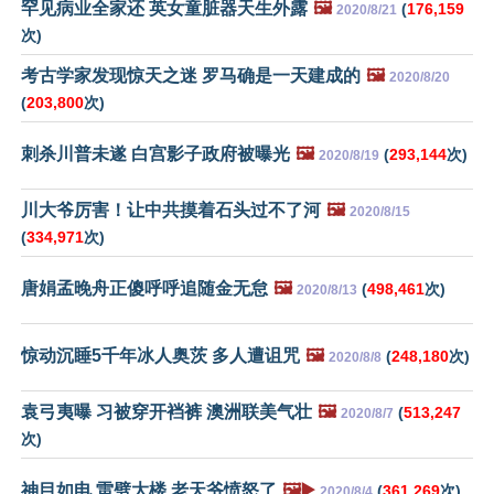
罕见病业全家还 英女童脏器天生外露
🖼️
(
176,159
2020/8/21
次)
考古学家发现惊天之迷 罗马确是一天建成的
🖼️
2020/8/20
(
203,800
次)
刺杀川普未遂 白宫影子政府被曝光
🖼️
(
293,144
次)
2020/8/19
川大爷厉害！让中共摸着石头过不了河
🖼️
2020/8/15
(
334,971
次)
唐娟孟晚舟正傻呼呼追随金无怠
🖼️
(
498,461
次)
2020/8/13
惊动沉睡5千年冰人奥茨 多人遭诅咒
🖼️
(
248,180
次)
2020/8/8
袁弓夷曝 习被穿开裆裤 澳洲联美气壮
🖼️
(
513,247
2020/8/7
次)
神目如电 雷劈大楼 老天爷愤怒了
🖼️▶️
(
361,269
次)
2020/8/4