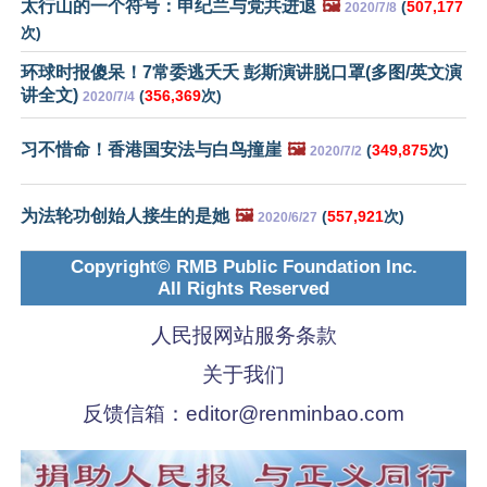
太行山的一个符号：申纪兰与党共进退
🖼️
(
507,177
2020/7/8
次)
环球时报傻呆！7常委逃夭夭 彭斯演讲脱口罩(多图/英文演
讲全文)
(
356,369
次)
2020/7/4
习不惜命！香港国安法与白鸟撞崖
🖼️
(
349,875
次)
2020/7/2
为法轮功创始人接生的是她
🖼️
(
557,921
次)
2020/6/27
Copyright© RMB Public Foundation Inc.
All Rights Reserved
人民报网站服务条款
关于我们
反馈信箱：
editor@renminbao.com