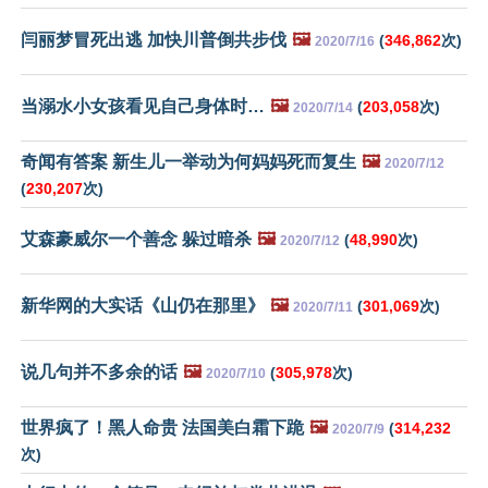
闫丽梦冒死出逃 加快川普倒共步伐
🖼️
(
346,862
次)
2020/7/16
当溺水小女孩看见自己身体时…
🖼️
(
203,058
次)
2020/7/14
奇闻有答案 新生儿一举动为何妈妈死而复生
🖼️
2020/7/12
(
230,207
次)
艾森豪威尔一个善念 躲过暗杀
🖼️
(
48,990
次)
2020/7/12
新华网的大实话《山仍在那里》
🖼️
(
301,069
次)
2020/7/11
说几句并不多余的话
🖼️
(
305,978
次)
2020/7/10
世界疯了！黑人命贵 法国美白霜下跪
🖼️
(
314,232
2020/7/9
次)