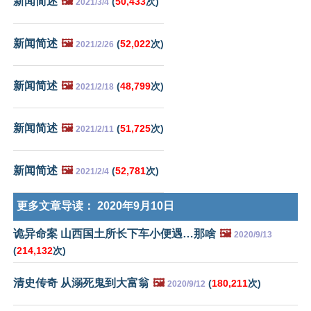
新闻简述
🖼️
(
50,433
次)
2021/3/4
新闻简述
🖼️
(
52,022
次)
2021/2/26
新闻简述
🖼️
(
48,799
次)
2021/2/18
新闻简述
🖼️
(
51,725
次)
2021/2/11
新闻简述
🖼️
(
52,781
次)
2021/2/4
更多文章导读：
2020年9月10日
诡异命案 山西国土所长下车小便遇…那啥
🖼️
2020/9/13
(
214,132
次)
清史传奇 从溺死鬼到大富翁
🖼️
(
180,211
次)
2020/9/12