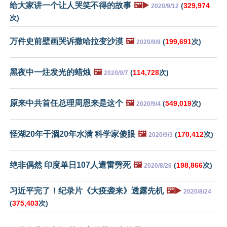
给大家讲一个让人哭笑不得的故事
🖼️▶️
(
329,974
2020/9/12
次)
万件史前壁画哭诉撒哈拉变沙漠
🖼️
(
199,691
次)
2020/9/9
黑夜中一炷发光的蜡烛
🖼️
(
114,728
次)
2020/9/7
原来中共首任总理周恩来是这个
🖼️
(
549,019
次)
2020/9/4
怪湖20年干涸20年水满 科学家傻眼
🖼️
(
170,412
次)
2020/9/3
绝非偶然 印度单日107人遭雷劈死
🖼️
(
198,866
次)
2020/8/26
习近平完了！纪录片《大疫袭来》透露先机
🖼️▶️
2020/8/24
(
375,403
次)