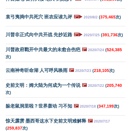
袁弓夷捣中共死穴 班农应读九评
🖼️▶️
(
375,465
次)
2020/8/2
川普非正式向中共开战 先抄近路
🖼️▶️
(
391,736
次)
2020/7/25
川普政府戳开中共最大的未愈合伤疤
🖼️
(
524,385
2020/7/24
次)
云南神奇听命湖 人可呼风唤雨
🖼️
(
218,105
次)
2020/7/23
史前文明：姆大陆为何成为一个传说
🖼️
(
205,740
2020/7/22
次)
躲老鼠洞里啦？世界轰动 习不知
🖼️
(
347,199
次)
2020/7/18
惊天霹雳 墨西哥这水下史前文明难解释
🖼️
2020/7/17
(
259,837
次)