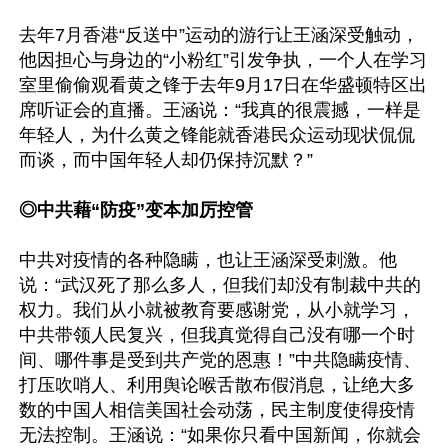
去年7月香港“反送中”运动的游行让王涵深受触动，
他因担心与身边的“小粉红”引发争执，一个人在学习
室里偷偷观看黄之锋于去年9月17日在华盛顿特区出
席听证会的直播。王涵说：“我真的很震撼，一样是
年轻人，为什么黄之锋能就香港民众运动现状侃侃
而谈，而中国年轻人却仍保持沉默？”

◎中共藉“防疫”变本加厉控管
中共对疫情的各种隐瞒，也让王涵深受刺激。他
说：“武汉死了那么多人，但我们却没有制裁中共的
权力。我们从小就被教育要感谢党，从小就学习，
中共带领人民复兴，但我真觉得自己没有哪一个时
间、哪件事是受到共产党的恩惠！”中共隐瞒疫情、
打压吹哨人、利用舆论喉舌散布假消息，让绝大多
数的中国人相信美国社会动荡，民主制度使得疫情
无法控制。王涵说：“如果你只看中国新闻，你就会