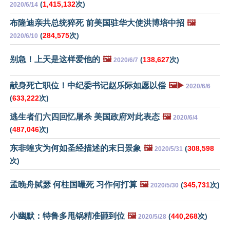
(
1,415,132
次)
2020/6/14
布隆迪亲共总统猝死 前美国驻华大使洪博培中招
🖼️
(
284,575
次)
2020/6/10
别急！上天是这样爱他的
🖼️
(
138,627
次)
2020/6/7
献身死亡职位！中纪委书记赵乐际如愿以偿
🖼️▶️
2020/6/6
(
633,222
次)
逃生者们六四回忆屠杀 美国政府对此表态
🖼️
2020/6/4
(
487,046
次)
东非蝗灾为何如圣经描述的末日景象
🖼️
(
308,598
2020/5/31
次)
孟晚舟脦瑟 何柱国嘬死 习作何打算
🖼️
(
345,731
次)
2020/5/30
小幽默：特鲁多甩锅精准砸到位
🖼️
(
440,268
次)
2020/5/28