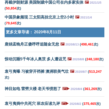
再截伊朗财源 美国制裁中国公司在内多家实体
🖼️
2021/1/5
(
50,854
次)
中国异象频现 三太阳高挂北京上空2小时
🖼️
2021/1/4
(
79,645
次)
更多文章导读：
2020年8月11日
唐娟孟晚舟正傻呼呼追随金无怠
🖼️
(
498,461
次)
2020/8/13
惊动沉睡5千年冰人奥茨 多人遭诅咒
🖼️
(
248,180
次)
2020/8/8
袁弓夷曝 习被穿开裆裤 澳洲联美气壮
🖼️
(
513,247
2020/8/7
次)
神目如电 雷劈大楼 老天爷愤怒了
🖼️▶️
(
361,269
次)
2020/8/4
袁弓夷捣中共死穴 班农应读九评
🖼️▶️
(
375,465
次)
2020/8/2