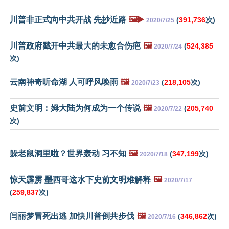
川普非正式向中共开战 先抄近路
🖼️▶️
(
391,736
次)
2020/7/25
川普政府戳开中共最大的未愈合伤疤
🖼️
(
524,385
2020/7/24
次)
云南神奇听命湖 人可呼风唤雨
🖼️
(
218,105
次)
2020/7/23
史前文明：姆大陆为何成为一个传说
🖼️
(
205,740
2020/7/22
次)
躲老鼠洞里啦？世界轰动 习不知
🖼️
(
347,199
次)
2020/7/18
惊天霹雳 墨西哥这水下史前文明难解释
🖼️
2020/7/17
(
259,837
次)
闫丽梦冒死出逃 加快川普倒共步伐
🖼️
(
346,862
次)
2020/7/16