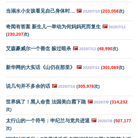
当溺水小女孩看见自己身体时…
🖼️
(
203,058
次)
2020/7/14
奇闻有答案 新生儿一举动为何妈妈死而复生
🖼️
2020/7/12
(
230,207
次)
艾森豪威尔一个善念 躲过暗杀
🖼️
(
48,990
次)
2020/7/12
新华网的大实话《山仍在那里》
🖼️
(
301,069
次)
2020/7/11
说几句并不多余的话
🖼️
(
305,978
次)
2020/7/10
世界疯了！黑人命贵 法国美白霜下跪
🖼️
(
314,232
2020/7/9
次)
太行山的一个符号：申纪兰与党共进退
🖼️
(
507,177
2020/7/8
次)