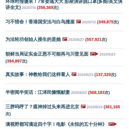
环球时报傻呆！7常委逃夭夭 彭斯演讲脱口罩(多图/英文演
讲全文)
(
356,369
次)
2020/7/4
习不惜命！香港国安法与白鸟撞崖
🖼️
(
349,875
次)
2020/7/2
为法轮功创始人接生的是她
🖼️
(
557,921
次)
2020/6/27
朝鲜当局证实金正恩不可能再与川普见面
🖼️▶️
2020/6/23
(
394,897
次)
真实故事：神教给我们这样看人
🖼️
(
137,329
次)
2020/6/23
半密闻半笑话：江泽民慷慨献妻
(
568,183
次)
2020/6/22
三胖呜呼了？瘟神掉过头来再进北京
🖼️
(
361,165
2020/6/18
次)
满视野都写满这四个字！电影《永恒的五十分钟》
🖼️▶️