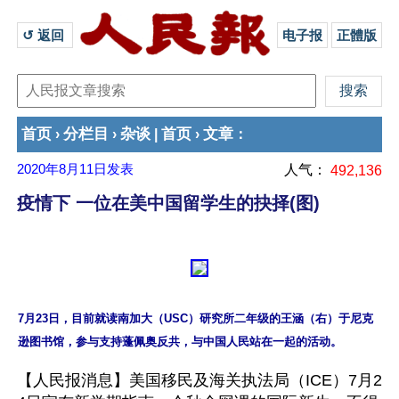
↺ 返回 
电子报
正體版
首页
分栏目
杂谈
首页
文章
›
›
|
›
：
2020年8月11日
发表
人气：
492,136
疫情下 一位在美中国留学生的抉择(图)
7月23日，目前就读南加大（USC）研究所二年级的王涵（右）于尼克
【人民报消息】美国移民及海关执法局（ICE）7月2