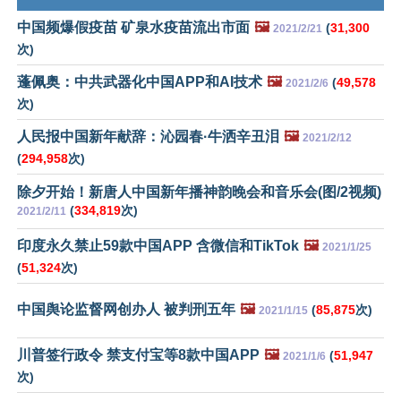
中国频爆假疫苗 矿泉水疫苗流出市面
🖼️
(
31,300
2021/2/21
次)
蓬佩奥：中共武器化中国APP和AI技术
🖼️
(
49,578
2021/2/6
次)
人民报中国新年献辞：沁园春·牛洒辛丑泪
🖼️
2021/2/12
(
294,958
次)
除夕开始！新唐人中国新年播神韵晚会和音乐会(图/2视频)
(
334,819
次)
2021/2/11
印度永久禁止59款中国APP 含微信和TikTok
🖼️
2021/1/25
(
51,324
次)
中国舆论监督网创办人 被判刑五年
🖼️
(
85,875
次)
2021/1/15
川普签行政令 禁支付宝等8款中国APP
🖼️
(
51,947
2021/1/6
次)