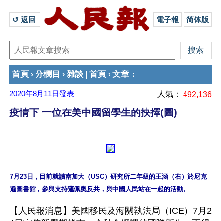
↺ 返回 
電子報
简体版
首頁
分欄目
雜談
首頁
文章
›
›
|
›
：
2020年8月11日
發表
人氣：
492,136
疫情下 一位在美中國留學生的抉擇(圖)
7月23日，目前就讀南加大（USC）研究所二年級的王涵（右）於尼克
【人民報消息】美國移民及海關執法局（ICE）7月2