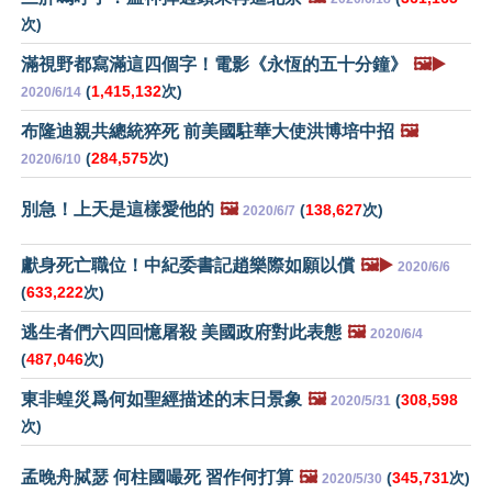
次)
滿視野都寫滿這四個字！電影《永恆的五十分鐘》
🖼️▶️
(
1,415,132
次)
2020/6/14
布隆迪親共總統猝死 前美國駐華大使洪博培中招
🖼️
(
284,575
次)
2020/6/10
別急！上天是這樣愛他的
🖼️
(
138,627
次)
2020/6/7
獻身死亡職位！中紀委書記趙樂際如願以償
🖼️▶️
2020/6/6
(
633,222
次)
逃生者們六四回憶屠殺 美國政府對此表態
🖼️
2020/6/4
(
487,046
次)
東非蝗災爲何如聖經描述的末日景象
🖼️
(
308,598
2020/5/31
次)
孟晚舟脦瑟 何柱國嘬死 習作何打算
🖼️
(
345,731
次)
2020/5/30