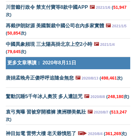
川普籤行政令 禁支付寶等8款中國APP
🖼️
(
51,947
2021/1/6
次)
再截伊朗財源 美國製裁中國公司在內多家實體
🖼️
2021/1/5
(
50,854
次)
中國異象頻現 三太陽高掛北京上空2小時
🖼️
2021/1/4
(
79,645
次)
更多文章導讀：
2020年8月11日
唐娟孟晚舟正傻呼呼追隨金無怠
🖼️
(
498,461
次)
2020/8/13
驚動沉睡5千年冰人奧茨 多人遭詛咒
🖼️
(
248,180
次)
2020/8/8
袁弓夷曝 習被穿開襠褲 澳洲聯美氣壯
🖼️
(
513,247
2020/8/7
次)
神目如電 雷劈大樓 老天爺憤怒了
🖼️▶️
(
361,269
次)
2020/8/4