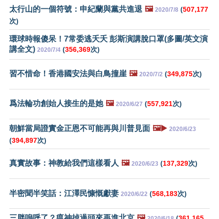
太行山的一個符號：申紀蘭與黨共進退
🖼️
(
507,177
2020/7/8
次)
環球時報傻呆！7常委逃夭夭 彭斯演講脫口罩(多圖/英文演
講全文)
(
356,369
次)
2020/7/4
習不惜命！香港國安法與白鳥撞崖
🖼️
(
349,875
次)
2020/7/2
爲法輪功創始人接生的是她
🖼️
(
557,921
次)
2020/6/27
朝鮮當局證實金正恩不可能再與川普見面
🖼️▶️
2020/6/23
(
394,897
次)
真實故事：神教給我們這樣看人
🖼️
(
137,329
次)
2020/6/23
半密聞半笑話：江澤民慷慨獻妻
(
568,183
次)
2020/6/22
三胖嗚呼了？瘟神掉過頭來再進北京
🖼️
(
361,165
2020/6/18