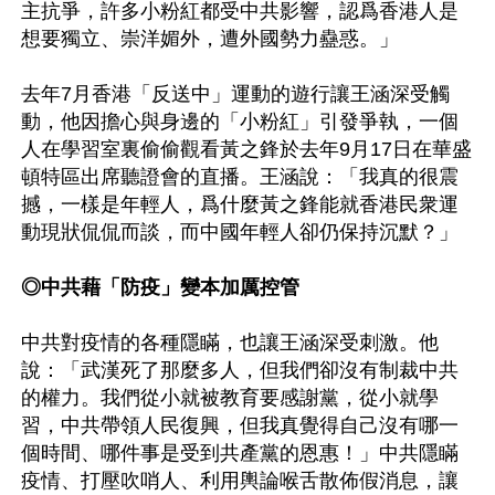
主抗爭，許多小粉紅都受中共影響，認爲香港人是
想要獨立、崇洋媚外，遭外國勢力蠱惑。」

去年7月香港「反送中」運動的遊行讓王涵深受觸
動，他因擔心與身邊的「小粉紅」引發爭執，一個
人在學習室裏偷偷觀看黃之鋒於去年9月17日在華盛
頓特區出席聽證會的直播。王涵說：「我真的很震
撼，一樣是年輕人，爲什麼黃之鋒能就香港民衆運
動現狀侃侃而談，而中國年輕人卻仍保持沉默？」

◎中共藉「防疫」變本加厲控管
中共對疫情的各種隱瞞，也讓王涵深受刺激。他
說：「武漢死了那麼多人，但我們卻沒有制裁中共
的權力。我們從小就被教育要感謝黨，從小就學
習，中共帶領人民復興，但我真覺得自己沒有哪一
個時間、哪件事是受到共產黨的恩惠！」中共隱瞞
疫情、打壓吹哨人、利用輿論喉舌散佈假消息，讓