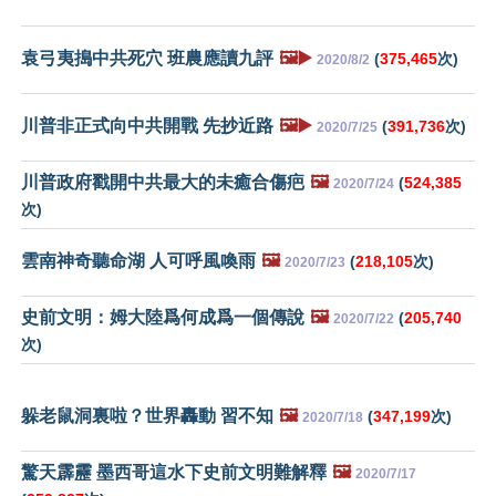
袁弓夷搗中共死穴 班農應讀九評
🖼️▶️
(
375,465
次)
2020/8/2
川普非正式向中共開戰 先抄近路
🖼️▶️
(
391,736
次)
2020/7/25
川普政府戳開中共最大的未癒合傷疤
🖼️
(
524,385
2020/7/24
次)
雲南神奇聽命湖 人可呼風喚雨
🖼️
(
218,105
次)
2020/7/23
史前文明：姆大陸爲何成爲一個傳說
🖼️
(
205,740
2020/7/22
次)
躲老鼠洞裏啦？世界轟動 習不知
🖼️
(
347,199
次)
2020/7/18
驚天霹靂 墨西哥這水下史前文明難解釋
🖼️
2020/7/17