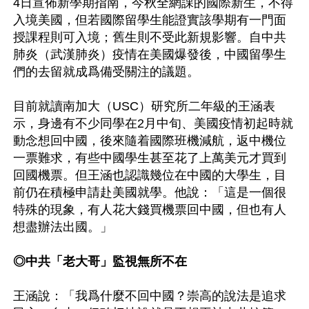
4日宣佈新學期指南，今秋全網課的國際新生，不得
入境美國，但若國際留學生能證實該學期有一門面
授課程則可入境；舊生則不受此新規影響。自中共
肺炎（武漢肺炎）疫情在美國爆發後，中國留學生
們的去留就成爲備受關注的議題。

目前就讀南加大（USC）研究所二年級的王涵表
示，身邊有不少同學在2月中旬、美國疫情初起時就
動念想回中國，後來隨着國際班機減航，返中機位
一票難求，有些中國學生甚至花了上萬美元才買到
回國機票。但王涵也認識幾位在中國的大學生，目
前仍在積極申請赴美國就學。他說：「這是一個很
特殊的現象，有人花大錢買機票回中國，但也有人
想盡辦法出國。」

◎中共「老大哥」監視無所不在
王涵說：「我爲什麼不回中國？崇高的說法是追求