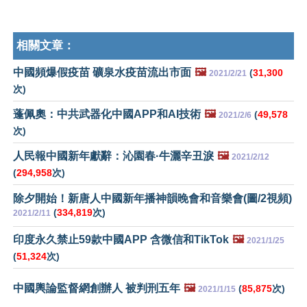
相關文章：
中國頻爆假疫苗 礦泉水疫苗流出市面
🖼️
(
31,300
2021/2/21
次)
蓬佩奧：中共武器化中國APP和AI技術
🖼️
(
49,578
2021/2/6
次)
人民報中國新年獻辭：沁園春·牛灑辛丑淚
🖼️
2021/2/12
(
294,958
次)
除夕開始！新唐人中國新年播神韻晚會和音樂會(圖/2視頻)
(
334,819
次)
2021/2/11
印度永久禁止59款中國APP 含微信和TikTok
🖼️
2021/1/25
(
51,324
次)
中國輿論監督網創辦人 被判刑五年
🖼️
(
85,875
次)
2021/1/15