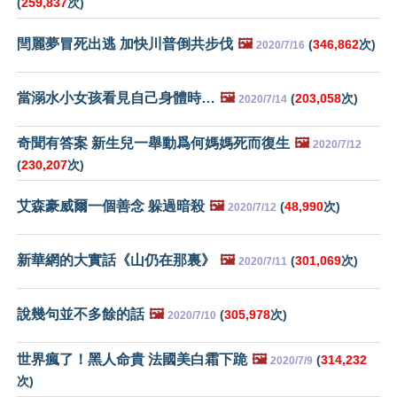
(
259,837
次)
閆麗夢冒死出逃 加快川普倒共步伐
🖼️
(
346,862
次)
2020/7/16
當溺水小女孩看見自己身體時…
🖼️
(
203,058
次)
2020/7/14
奇聞有答案 新生兒一舉動爲何媽媽死而復生
🖼️
2020/7/12
(
230,207
次)
艾森豪威爾一個善念 躲過暗殺
🖼️
(
48,990
次)
2020/7/12
新華網的大實話《山仍在那裏》
🖼️
(
301,069
次)
2020/7/11
說幾句並不多餘的話
🖼️
(
305,978
次)
2020/7/10
世界瘋了！黑人命貴 法國美白霜下跪
🖼️
(
314,232
2020/7/9
次)