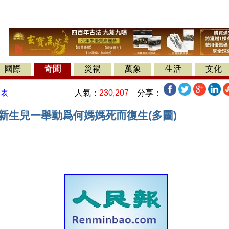
國際
奇聞
災禍
萬象
生活
文化
人氣：
230,207
分享：
發表
 新生兒一舉動爲何媽媽死而復生(多圖)