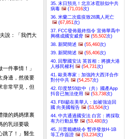
35. 末日預兆！北京冰雹狀似中共
病毒
🖼️
(
71,016
次)
36. 米蘭二次瘟疫致28萬人死亡
🖼️
(
67,851
次)
37. FCC發佈最終指令 宣佈華爲中
丈夫說：「我們大
興構成國安威脅
🖼️
(
55,502
次)
38. 新聞簡述
🖼️
(
55,460
次)
39. 新聞簡述
🖼️
(
55,406
次)
40. 回擊國安法 英首相：將擴大港
人移民權利
🖼️
(
54,731
次)
做一件事情！」
41. 歐美專家：加強跨大西洋合作
太身邊，然後要
對付中共
🖼️
(
54,257
次)
求非常罕見，但
42. 印度禁59款中（共）國產App
抖音已無法使用
🖼️
(
53,738
次)
43. FBI籲在美華人：如被強迫回
國 向美國報告
🖼️
(
53,504
次)
體徵的媽媽懷裏
44. 中共通過國安法 白宮：將採取
有力行動反擊
🖼️
(
53,480
次)
媽的乳頭要吸
45. 川普籤總統令 暫停發放H-1B
心跳了！」醫生
等工作簽證
🖼️
(
53,234
次)