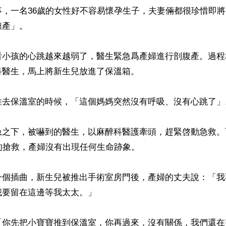
事，一名36歲的女性好不容易懷孕生子，夫妻倆都很珍惜即
產」。

看小孩的心跳越來越弱了，醫生緊急爲產婦進行剖腹產。過程
醫生，馬上將新生兒放進了保溫箱。

推去保溫室的時候，「這個媽媽突然沒有呼吸、沒有心跳了」。
急之下，被嚇到的醫生，以麻醉科醫護牽頭，趕緊啓動急救。
的搶救，產婦沒有出現任何生命跡象。

一個插曲，新生兒被推出手術室房門後，產婦的丈夫說：「我
要留在這邊等我太太。」

「你先把小寶寶推到保溫室，你再過來，沒有關係，我們還在