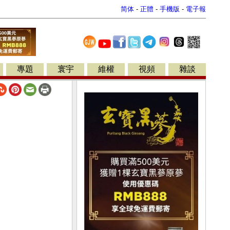
简体
-
正體
-
手機版
-
電子報
專題
寰宇
維權
視頻
雜談