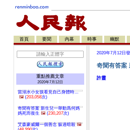
首頁
要聞
內幕
時事
幽默
2020年7月12日
奇聞有答案
重點推薦文章
許靈
2020年7月12日
當溺水小女孩看見自己身體時…
🖼️
(
203,058
次)
奇聞有答案 新生兒一舉動爲何媽
媽死而復生
🖼️
(
230,207
次)
艾森豪威爾一個善念 躲過暗殺
🖼️
(
48,990
次)