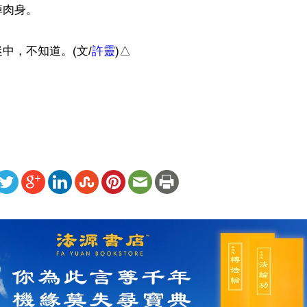
肉身。

中，不知道。(文/
許靈
)△

）
ww.renminbao.com/rmb/articles/2020/7/12/71106b.html