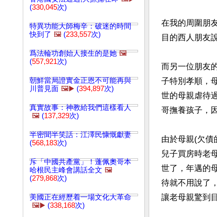
(
330,045
次)
在我的周圍朋
特異功能大師梅辛：破迷的時間
快到了
🖼️
(
233,557
次)
目的西人朋友說
爲法輪功創始人接生的是她
🖼️
(
557,921
次)
而另一位朋友
朝鮮當局證實金正恩不可能再與
子特別孝順，
川普見面
🖼️▶️
(
394,897
次)
世的母親虐待
真實故事：神教給我們這樣看人
哥撫養孩子，
🖼️
(
137,329
次)
半密聞半笑話：江澤民慷慨獻妻
由於母親(欠
(
568,183
次)
兒子買房時老
斥「中國共產黨」！蓬佩奧哥本
世了，年邁的
哈根民主峰會講話全文
🖼️
(
279,868
次)
待就不用說了
讓老母親驚到目
美國正在經歷着一場文化大革命
🖼️▶️
(
338,168
次)