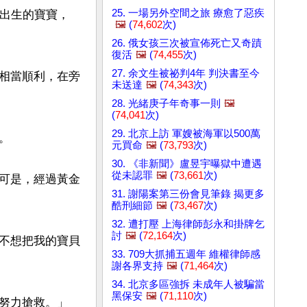
25. 一場另外空間之旅 療愈了惡疾
將出生的寶寶，
🖼️
(
74,602
次)
26. 俄女孩三次被宣佈死亡又奇蹟
復活
🖼️
(
74,455
次)
27. 余文生被祕判4年 判決書至今
相當順利，在旁
未送達
🖼️
(
74,343
次)
28. 光緒庚子年奇事一則
🖼️
(
74,041
次)
29. 北京上訪 軍嫂被海軍以500萬


元買命
🖼️
(
73,793
次)
30. 《非新聞》盧昱宇曝獄中遭遇
從未認罪
🖼️
(
73,661
次)
可是，經過黃金
31. 謝陽案第三份會見筆錄 揭更多
酷刑細節
🖼️
(
73,467
次)
32. 遭打壓 上海律師彭永和掛牌乞
討
🖼️
(
72,164
次)
不想把我的寶貝
33. 709大抓捕五週年 維權律師感
謝各界支持
🖼️
(
71,464
次)
34. 北京多區強拆 未成年人被騙當
黑保安
🖼️
(
71,110
次)
努力搶救。」
