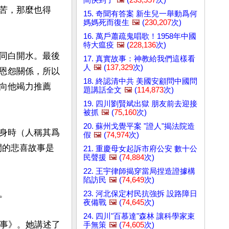
苦，那麼也得
15. 奇聞有答案 新生兒一舉動爲何
媽媽死而復生
🖼️
(
230,207
次)
16. 萬戶蕭疏鬼唱歌！1958年中國
特大瘟疫
🖼️
(
228,136
次)
同白開水。最後
17. 真實故事：神教給我們這樣看
人
🖼️
(
137,329
次)
恩怨關係，所以
18. 終認清中共 美國安顧問中國問
向他竭力推薦
題講話全文
🖼️
(
114,873
次)
19. 四川劉賢斌出獄 朋友前去迎接
被抓
🖼️
(
75,160
次)
20. 蘇州戈覺平案 "證人"揭法院造
身時（人稱其爲
假
🖼️
(
74,974
次)
間的悲喜故事是
21. 重慶母女起訴市府公安 數十公
民聲援
🖼️
(
74,884
次)
22. 王宇律師揭穿當局捏造證據構
陷訪民
🖼️
(
74,649
次)


23. 河北保定村民抗強拆 設路障日
夜備戰
🖼️
(
74,645
次)
24. 四川"百慕達"森林 讓科學家束
務事》。她講述了
手無策
🖼️
(
74,605
次)