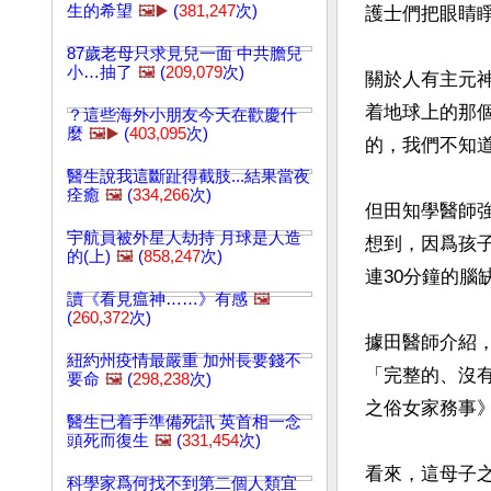
生的希望
🖼️▶️
(
381,247
次)
護士們把眼睛睜
87歲老母只求見兒一面 中共膽兒
小…抽了
🖼️
(
209,079
次)
關於人有主元
着地球上的那
？這些海外小朋友今天在歡慶什
麼
🖼️▶️
(
403,095
次)
的，我們不知道
醫生說我這斷趾得截肢...結果當夜
痊癒
🖼️
(
334,266
次)
但田知學醫師
宇航員被外星人劫持 月球是人造
想到，因爲孩
的(上)
🖼️
(
858,247
次)
連30分鐘的腦
讀《看見瘟神……》有感
🖼️
(
260,372
次)
據田醫師介紹
紐約州疫情最嚴重 加州長要錢不
「完整的、沒
要命
🖼️
(
298,238
次)
之俗女家務事
醫生已着手準備死訊 英首相一念
頭死而復生
🖼️
(
331,454
次)
看來，這母子
科學家爲何找不到第二個人類宜