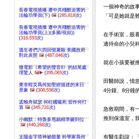
一個神奇的故
長春電視插播 遭中共殘酷迫害的
法輪功學員(下)
🖼️
(
285,818
次)
「可是她就是難
長春電視插播 遭中共殘酷迫害的
法輪功學員(上)(多圖/視頻))
在手術室，眼
(
316,593
次)
邊待命的小兒科
逃生者們六四回憶屠殺 美國政府
對此表態
🖼️
(
487,046
次)
就在小孩要被
微電影《希望的聲音II》的結尾處
理驚人
🖼️▶️
(
395,065
次)
田醫師說，情
東非蝗災爲何如聖經描述的末日
景象
🖼️
(
308,598
次)
4分鐘、8分鐘
孟晚舟脦瑟 何柱國嘬死 習作何打
算
🖼️
(
345,731
次)
急救期間，有
推到保溫室，我
小幽默：特魯多甩鍋精準砸到位
🖼️
(
440,268
次)
有醫生勸說：
太陽金字塔神祕能量 科學家爲何