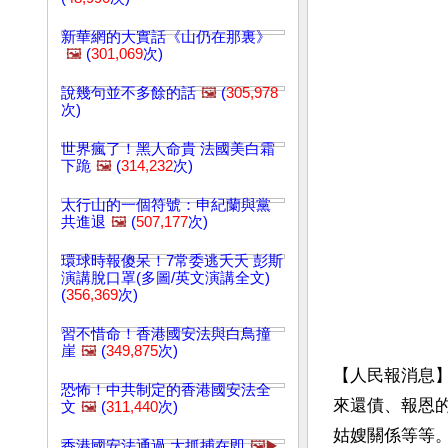
新華網的大實話《山仍在那裏》
🖼️
(
301,069
次)
說幾句並不多餘的話
🖼️
(
305,978
次)
世界瘋了！黑人命貴 法國美白霜
下跪
🖼️
(
314,232
次)
太行山的一個符號：申紀蘭與黨
共進退
🖼️
(
507,177
次)
環球時報傻呆！7常委逃夭夭 彭斯
演講脫口罩(多圖/英文演講全文)
(
356,369
次)
習不惜命！香港國安法與白鳥撞
崖
🖼️
(
349,875
次)
【人民報消息
恐怖！中共制定的香港國安法全
來還債、報恩
文
🖼️
(
311,440
次)
姑嫂關係等等
香港國安法通過,大抓捕在即
🖼️▶️