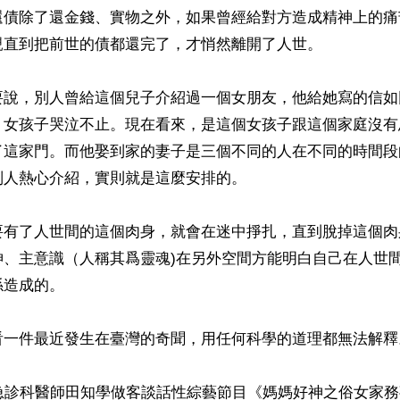
還債除了還金錢、實物之外，如果曾經給對方造成精神上的痛
直到把前世的債都還完了，才悄然離開了人世。

要說，別人曾給這個兒子介紹過一個女朋友，他給她寫的信如
，女孩子哭泣不止。現在看來，是這個女孩子跟這個家庭沒有
了這家門。而他娶到家的妻子是三個不同的人在不同的時間段
人熱心介紹，實則就是這麼安排的。

要有了人世間的這個肉身，就會在迷中掙扎，直到脫掉這個肉
神、主意識（人稱其爲靈魂)在另外空間方能明白自己在人世
造成的。

看一件最近發生在臺灣的奇聞，用任何科學的道理都無法解釋。
灣急診科醫師田知學做客談話性綜藝節目《媽媽好神之俗女家