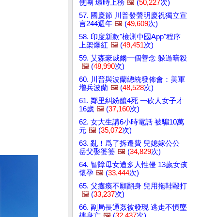
使團 環時上榜
🖼️
(
50,227
次)
57. 國慶節 川普發聲明慶祝獨立宣
言244週年
🖼️
(
49,609
次)
58. 印度新款"檢測中國App"程序
上架爆紅
🖼️
(
49,451
次)
59. 艾森豪威爾一個善念 躲過暗殺
🖼️
(
48,990
次)
60. 川普與波蘭總統發佈會：美軍
增兵波蘭
🖼️
(
48,528
次)
61. 鄰里糾紛釀4死 一砍人女子才
16歲
🖼️
(
37,160
次)
62. 女大生講6小時電話 被騙10萬
元
🖼️
(
35,072
次)
63. 亂！爲了拆遷費 兒媳嫁公公
岳父娶婆婆
🖼️
(
34,829
次)
64. 智障母女遭多人性侵 13歲女孩
懷孕
🖼️
(
33,444
次)
65. 父癱瘓不願翻身 兒用拖鞋毆打
🖼️
(
33,237
次)
66. 副局長通姦被發現 逃走不慎墜
樓身亡
🖼️
(
32,437
次)