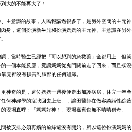
到大的不能再大了！

神、主意識的故事，人民報講過很多了，是另外空間的主元神
個肉身，這個扮演新生兒和扮演媽媽的主元神、主意識在另外
。

強調，當時醫生已經把「可以想到的急救藥」全都用上，但就
子的一個本能反應，竟讓媽媽從鬼門關前走了回來，而且狀況
缺氧竟都沒有損害到腦部的任何組織。

，更神奇的是，這位媽媽一週後便走出加護病房，休完一年產
有任何神經學的症狀回去上班」，讓田醫師在做客談話性綜藝
》的現場直呼：「媽媽好神！」現場嘉賓也無不嘖嘖稱奇。

之間被安排必須再續的前緣還沒有開始，所以這位扮演媽媽的