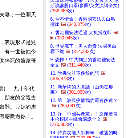
5. 環球時報傻呆！7常委逃夭夭 彭
斯演講脫口罩(多圖/英文演講全文)
(
356,369
次)
夫妻；一位開天
6. 習不惜命！香港國安法與白鳥
撞崖
🖼️
(
349,875
次)
7. 香港國安法通過,大抓捕在即
🖼️
▶️
(
330,045
次)
，表現形式是兒
8. 世界瘋了！黑人命貴 法國美白
，有一世被他今
霜下跪
🖼️
(
314,232
次)
9. 恐怖！中共制定的香港國安法
助猝死的孃家哥
全文
🖼️
(
311,440
次)
10. 說幾句並不多餘的話
🖼️
(
305,978
次)
11. 新華網的大實話《山仍在那
債），九十年代
裏》
🖼️
(
301,069
次)
，朋友的父親去
12. 第二波瘟疫離我們還有多遠？
🖼️
(
285,691
次)
艱難。兒媳的虐
13. 斥「中國共產黨」！蓬佩奧哥
有感激過你！」
本哈根民主峰會講話全文
🖼️
(
279,868
次)
14. 特異功能大師梅辛：破迷的時
間快到了
🖼️
(
233,557
次)