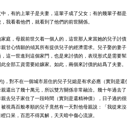
友中，有的上輩子是夫妻，這輩子成了父女；有的幾輩子都是
，我看着他們，就看到了他們的前世關係。

的家庭，母親前世欠着一個人的，這世那人來當她的兒子討債
母親甘心情願的傾其所有提供兒子的經濟需求。兒子娶的妻子
過，這一世進到這個家門，也是來討債的，表現形式是需要幫
因此全部工資需要給孃家。如此，兩個來討債的結爲了夫妻。

債的)，對不在一個城市居住的兒子兒媳是有求必應（實則是還
母親還出了幾十萬元，所以雙方關係非常融洽。幾十年過去了
母親去兒子家住了一段時間（實則是還精神債），日子過的很
，被視爲百般孝順的兒子竟然有一天對他母親說：「我從來沒
瞪口呆，百思不得其解，天天暗中傷心流淚。
