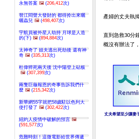
永無答案
🖼️
(
206,412
次)
替江悶聲大發財的 都得拎出來曬
產婦的丈夫執拗
曬蟲兒
🖼️
(
498,407
次)
宇航員被外星人劫持 月球是人造
直到急救30
的(下)
🖼️
(
894,884
次)
概沒有辦法了，
太神奇了 姐夫逃出死劫後 還有神
奇
🖼️
(
335,313
次)
杜偉猝死兩天後 沈中陽登上砧板
🖼️
(
307,399
次)
兩隻巨龜報恩的奇事告訴我們什
麼
🖼️
(
215,342
次)
新華網55字就把58歲駐以色列大
使打發了
🖼️
(
302,422
次)
丈夫希望至少讓妻
紐約人疫情中破解的預言
🖼️
(
591,577
次)
危難時刻！這微電影給世界傳遞