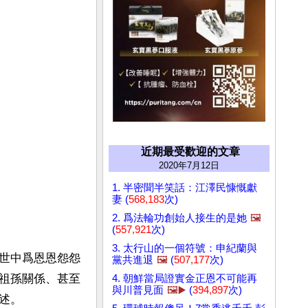
近期最受歡迎的文章
2020年7月12日
1. 半密聞半笑話：江澤民慷慨獻
妻 (
568,183
次)
2. 爲法輪功創始人接生的是她
🖼️
(
557,921
次)
3. 太行山的一個符號：申紀蘭與
世中爲恩恩怨怨
黨共進退
🖼️
(
507,177
次)
祖孫關係、甚至
4. 朝鮮當局證實金正恩不可能再
與川普見面
🖼️▶️
(
394,897
次)
。
