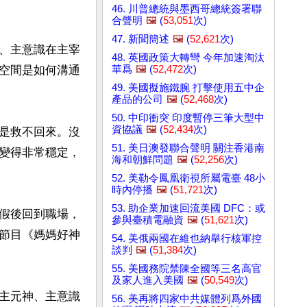
46. 川普總統與墨西哥總統簽署聯
合聲明
🖼️
(
53,051
次)
47. 新聞簡述
🖼️
(
52,621
次)
、主意識在主宰
48. 英國政策大轉彎 今年加速淘汰
華爲
🖼️
(
52,472
次)
空間是如何溝通
49. 美國擬施鐵腕 打擊使用五中企
產品的公司
🖼️
(
52,468
次)
50. 中印衝突 印度暫停三筆大型中
資協議
🖼️
(
52,434
次)
是救不回來。沒
51. 美日澳發聯合聲明 關注香港南
變得非常穩定，
海和朝鮮問題
🖼️
(
52,256
次)
52. 美勒令鳳凰衛視所屬電臺 48小
時內停播
🖼️
(
51,721
次)
53. 助企業加速回流美國 DFC：或
假後回到職場，
參與臺積電融資
🖼️
(
51,621
次)
節目《媽媽好神
54. 美俄兩國在維也納舉行核軍控
談判
🖼️
(
51,384
次)
55. 美國務院禁陳全國等三名高官
及家人進入美國
🖼️
(
50,549
次)
主元神、主意識
56. 美再將四家中共媒體列爲外國