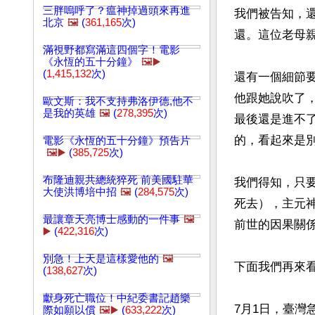
三胖嗚呼了？瘟神掉過頭來再進
我們被告知，
北京
🖼️
(
361,165
次)
還。這位老母親
滿視野都寫滿這四個字！電影
《永恆的五十分鐘》
🖼️▶️
(
1,415,132
次)
還有一個細節
他跟她說吹了
歐文斯：我不支持弗洛伊德,他不
是我的英雄
🖼️
(
278,395
次)
最後還是進不
的，看起來是別
電影《永恆的五十分鐘》預告片
🖼️▶️
(
385,725
次)
布隆迪親共總統猝死 前美國駐華
我們得知，只
大使洪博培中招
🖼️
(
284,575
次)
死去），主元
最讓章天亮博士感動的一件事
🖼️
前世的因果關係
▶️
(
422,316
次)
別急！上天是這樣愛他的
🖼️
下面我們再來
(
138,627
次)
獻身死亡職位！中紀委書記趙樂
7月1日，臺
際如願以償
🖼️▶️
(
633,222
次)