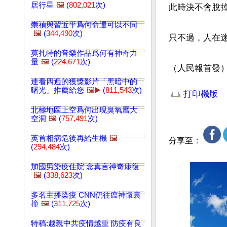
居行星
🖼️
(
802,021
次)
此時決不會脫掉
崇禎與習近平爲何命運可以不同
🖼️
(
344,490
次)
只不過，人在迷
莫扎特的音樂作品爲何有神奇力
量
🖼️
(
224,671
次)
（人民報首發
文章網址: http://w
連看四遍的獲獎影片「黑暗中的
曙光」推薦給您
🖼️▶️
(
811,543
次)
打印機版
北極地區上空爲何出現臭氧層大
空洞
🖼️
(
757,491
次)
英首相病危後再給生機
🖼️
分享至：
(
294,484
次)
加國男染疫住院 念真言神奇康復
🖼️
(
338,623
次)
多名主播染疫 CNN仍往瘟神懷裏
撞
🖼️
(
311,725
次)
特稿:越親中共疫情越重 防疫有良