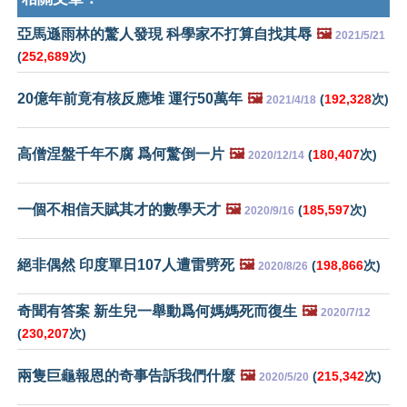
亞馬遜雨林的驚人發現 科學家不打算自找其辱
🖼️
2021/5/21
(
252,689
次)
20億年前竟有核反應堆 運行50萬年
🖼️
(
192,328
次)
2021/4/18
高僧涅盤千年不腐 爲何驚倒一片
🖼️
(
180,407
次)
2020/12/14
一個不相信天賦其才的數學天才
🖼️
(
185,597
次)
2020/9/16
絕非偶然 印度單日107人遭雷劈死
🖼️
(
198,866
次)
2020/8/26
奇聞有答案 新生兒一舉動爲何媽媽死而復生
🖼️
2020/7/12
(
230,207
次)
兩隻巨龜報恩的奇事告訴我們什麼
🖼️
(
215,342
次)
2020/5/20