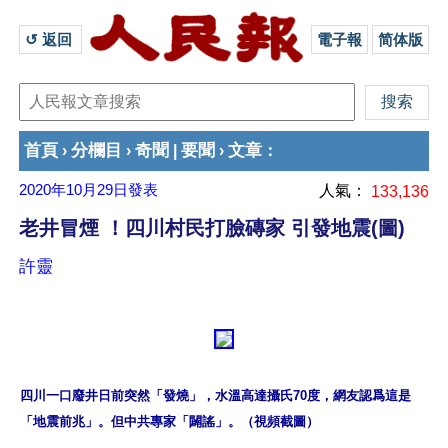
↺ 返回 
電子報
简体版
首頁
分欄目
奇聞
要聞
文章
›
›
|
›
：
2020年10月29日
發表
人氣：
133,136
老井冒煙 ！四川村民打臉磚家 引發地震(圖)
許靈
四川一口廢井日前突然「發燒」，水溫高達攝氏70度，網友認爲這是