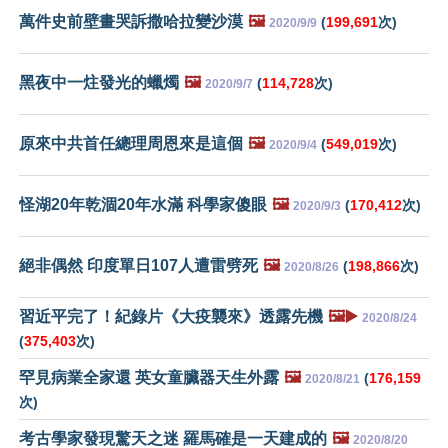
萬件史前壁畫哭訴撒哈拉變沙漠
🖼️
(
199,691
次)
2020/9/9
黑夜中一炷發光的蠟燭
🖼️
(
114,728
次)
2020/9/7
原來中共首任總理周恩來是這個
🖼️
(
549,019
次)
2020/9/4
怪湖20年乾涸20年水滿 科學家傻眼
🖼️
(
170,412
次)
2020/9/3
絕非偶然 印度單日107人遭雷劈死
🖼️
(
198,866
次)
2020/8/26
習近平完了！紀錄片《大疫襲來》透露先機
🖼️▶️
2020/8/24
(
375,403
次)
罕見病業全家還 英女童臟器天生外露
🖼️
(
176,159
2020/8/21
次)
考古學家發現驚天之迷 羅馬確是一天建成的
🖼️
2020/8/20