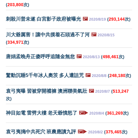
(
203,800
次)
刺殺川普未遂 白宮影子政府被曝光
🖼️
(
293,144
次)
2020/8/19
川大爺厲害！讓中共摸着石頭過不了河
🖼️
2020/8/15
(
334,971
次)
唐娟孟晚舟正傻呼呼追隨金無怠
🖼️
(
498,461
次)
2020/8/13
驚動沉睡5千年冰人奧茨 多人遭詛咒
🖼️
(
248,180
次)
2020/8/8
袁弓夷曝 習被穿開襠褲 澳洲聯美氣壯
🖼️
(
513,247
2020/8/7
次)
神目如電 雷劈大樓 老天爺憤怒了
🖼️▶️
(
361,269
次)
2020/8/4
袁弓夷搗中共死穴 班農應讀九評
🖼️▶️
(
375,465
次)
2020/8/2