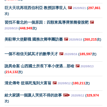
巨大天坑再現西伯利亞 教授誤導世人
🖼️
(
297,861
2020/9/21
次)
習找不着北的一個原因：四顆東風導彈第幾發脫靶
🖼️
(
448,949
次)
2020/9/19
美駐華大使辭職 國務次卿率團訪臺
🖼️
(
260,215
次)
2020/9/18
一個不相信天賦其才的數學天才
🖼️
(
185,597
次)
2020/9/16
詭異命案 山西國土所長下車小便遇…那啥
🖼️
2020/9/13
(
214,132
次)
清史傳奇 從溺死鬼到大富翁
🖼️
(
180,211
次)
2020/9/12
給大家講一個讓人哭笑不得的故事
🖼️▶️
(
329,974
2020/9/12
次)