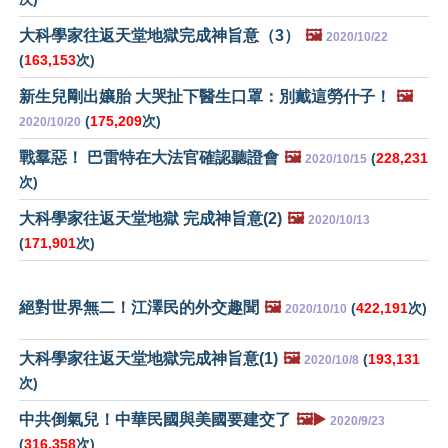
大科學家往返天堂地獄完成神旨意（3）
🖼️
2020/10/22
(
163,153
次)
新生兒剛出孃胎 大哭扯下醫生口罩：別戴這勞什子！
🖼️
(
175,209
次)
2020/10/20
戰羣惡！ 巴雷特在大法官確認聽證會
🖼️
(
228,231
2020/10/15
次)
大科學家往返天堂地獄 完成神旨意(2)
🖼️
2020/10/13
(
171,901
次)
絕對世界無二！江澤民的外交趣聞
🖼️
(
422,191
次)
2020/10/10
大科學家往返天堂地獄完成神旨意(1)
🖼️
(
193,131
2020/10/8
次)
中共倒氣兒！中華民國與美國要建交了
🖼️▶️
2020/9/23
(
316,358
次)