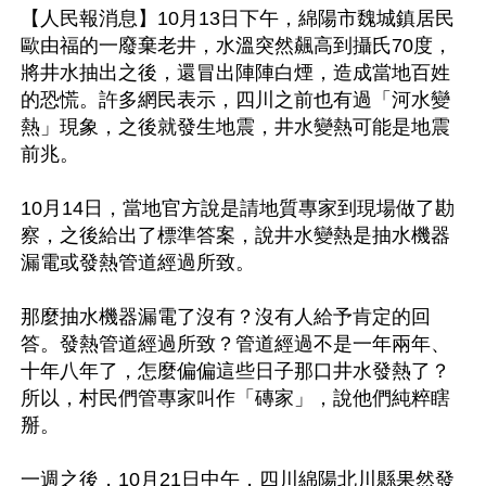
【人民報消息】10月13日下午，綿陽市魏城鎮居民
歐由福的一廢棄老井，水溫突然飆高到攝氏70度，
將井水抽出之後，還冒出陣陣白煙，造成當地百姓
的恐慌。許多網民表示，四川之前也有過「河水變
熱」現象，之後就發生地震，井水變熱可能是地震
前兆。

10月14日，當地官方說是請地質專家到現場做了勘
察，之後給出了標準答案，說井水變熱是抽水機器
漏電或發熱管道經過所致。

那麼抽水機器漏電了沒有？沒有人給予肯定的回
答。發熱管道經過所致？管道經過不是一年兩年、
十年八年了，怎麼偏偏這些日子那口井水發熱了？
所以，村民們管專家叫作「磚家」，說他們純粹瞎
掰。

一週之後，10月21日中午，四川綿陽北川縣果然發