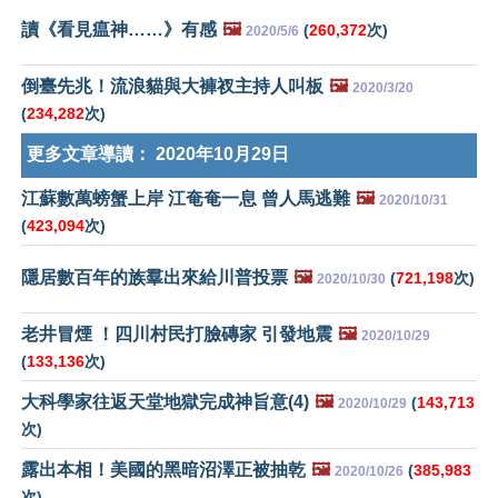
讀《看見瘟神……》有感
🖼️
(
260,372
次)
2020/5/6
倒臺先兆！流浪貓與大褲衩主持人叫板
🖼️
2020/3/20
(
234,282
次)
更多文章導讀：
2020年10月29日
江蘇數萬螃蟹上岸 江奄奄一息 曾人馬逃難
🖼️
2020/10/31
(
423,094
次)
隱居數百年的族羣出來給川普投票
🖼️
(
721,198
次)
2020/10/30
老井冒煙 ！四川村民打臉磚家 引發地震
🖼️
2020/10/29
(
133,136
次)
大科學家往返天堂地獄完成神旨意(4)
🖼️
(
143,713
2020/10/29
次)
露出本相！美國的黑暗沼澤正被抽乾
🖼️
(
385,983
2020/10/26
次)