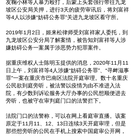
友鞠小林等人暴力殴打，后蒙上头套强行带往九龙
坡区公安局关押，进行3天的疲劳审讯后，将刘富祥
等4人以涉嫌“妨碍公务罪”关进九龙坡区看守所。

2019年1月2日，姬来松律师受刘富祥家人委托，到
九龙坡区公安分局了解案情，被告知刘富祥等人涉
嫌妨碍公务一案属于涉恶势力犯罪案件。

据重庆维权人士陈明玉提供的消息，2020年11月11
日上午，刘富祥等4人涉嫌“妨碍公务罪”、“寻衅滋事
罪”一案在重庆市巴南区法院开庭审理。数十名重庆
公民欲到庭旁听，被法警以疫情为由不准进入法
院，有少数到诉讼服务大厅办事的公民想顺便进去
旁听，也被守在审判庭门口的法警拦下。

法院门口的法警称，可以在网上看庭审直播。该案
原定于11月11、12、13日连续3天开庭审理，但是
那些想旁听的公民在手机上搜索中国庭审公开网，