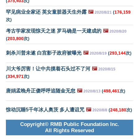
(
375,403
次)
罕见病业全家还 英女童脏器天生外露
🖼️
(
176,159
2020/8/21
次)
考古学家发现惊天之迷 罗马确是一天建成的
🖼️
2020/8/20
(
203,800
次)
刺杀川普未遂 白宫影子政府被曝光
🖼️
(
293,144
次)
2020/8/19
川大爷厉害！让中共摸着石头过不了河
🖼️
2020/8/15
(
334,971
次)
唐娟孟晚舟正傻呼呼追随金无怠
🖼️
(
498,461
次)
2020/8/13
惊动沉睡5千年冰人奥茨 多人遭诅咒
🖼️
(
248,180
次)
2020/8/8
Copyright© RMB Public Foundation Inc.
All Rights Reserved