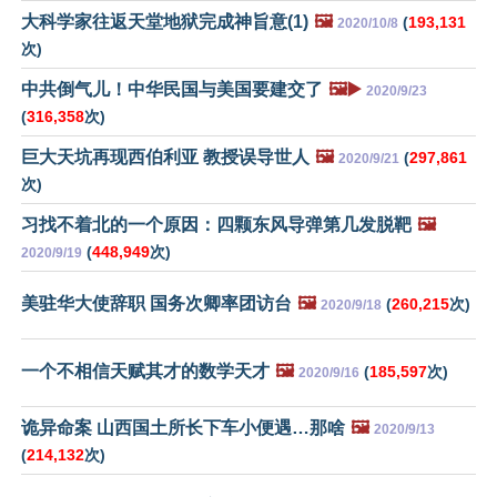
大科学家往返天堂地狱完成神旨意(1)
🖼️
(
193,131
2020/10/8
次)
中共倒气儿！中华民国与美国要建交了
🖼️▶️
2020/9/23
(
316,358
次)
巨大天坑再现西伯利亚 教授误导世人
🖼️
(
297,861
2020/9/21
次)
习找不着北的一个原因：四颗东风导弹第几发脱靶
🖼️
(
448,949
次)
2020/9/19
美驻华大使辞职 国务次卿率团访台
🖼️
(
260,215
次)
2020/9/18
一个不相信天赋其才的数学天才
🖼️
(
185,597
次)
2020/9/16
诡异命案 山西国土所长下车小便遇…那啥
🖼️
2020/9/13
(
214,132
次)