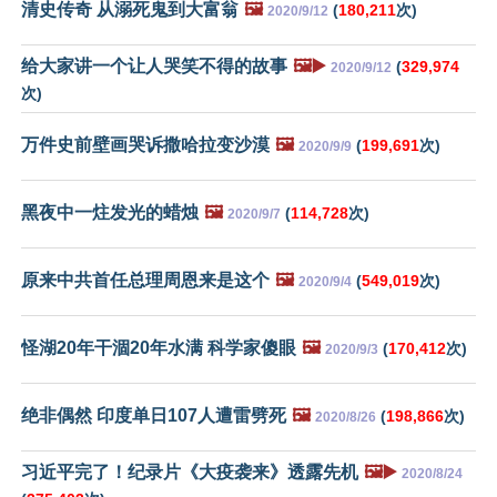
清史传奇 从溺死鬼到大富翁
🖼️
(
180,211
次)
2020/9/12
给大家讲一个让人哭笑不得的故事
🖼️▶️
(
329,974
2020/9/12
次)
万件史前壁画哭诉撒哈拉变沙漠
🖼️
(
199,691
次)
2020/9/9
黑夜中一炷发光的蜡烛
🖼️
(
114,728
次)
2020/9/7
原来中共首任总理周恩来是这个
🖼️
(
549,019
次)
2020/9/4
怪湖20年干涸20年水满 科学家傻眼
🖼️
(
170,412
次)
2020/9/3
绝非偶然 印度单日107人遭雷劈死
🖼️
(
198,866
次)
2020/8/26
习近平完了！纪录片《大疫袭来》透露先机
🖼️▶️
2020/8/24