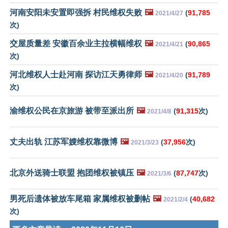
河南安阳未安置即强拆 村民维权失败
🖼️
(
91,785
2021/4/27
次)
交屋质量差 安徽百余业主拉横幅维权
🖼️
(
90,865
2021/4/21
次)
河北维权人士赴河南 探访江天勇律师
🖼️
(
91,789
2021/4/20
次)
渝维权公民在京旅游 被带至派出所
🖼️
(
91,315
次)
2021/4/8
丈夫出轨 江苏军嫂维权靠微博
🖼️
(
37,956
次)
2021/3/23
北京外送骑士联盟 抱团维权被镇压
🖼️
(
87,747
次)
2021/3/6
男死后遗体被放车尾箱 家属维权被删帖
🖼️
(
40,682
2021/2/4
次)