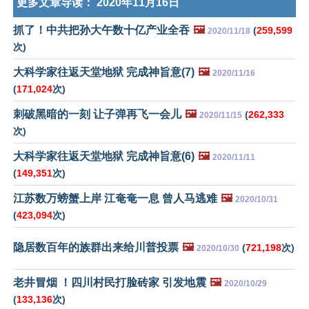
更多文章导读：
2020年11月16日
抓了！中共把孙大午数十亿产业全吞
🖼️
(
259,599
2020/11/18
次)
大科学家往返天堂地狱 完成神旨意(7)
🖼️
2020/11/16
(
171,024
次)
刺破黑暗的一刻 让子弹再飞一会儿
🖼️
(
262,333
2020/11/15
次)
大科学家往返天堂地狱 完成神旨意(6)
🖼️
2020/11/11
(
149,351
次)
江苏数万螃蟹上岸 江奄奄一息 曾人马逃难
🖼️
2020/10/31
(
423,094
次)
隐居数百年的族群出来给川普投票
🖼️
(
721,198
次)
2020/10/30
老井冒烟 ！四川村民打脸砖家 引发地震
🖼️
2020/10/29
(
133,136
次)