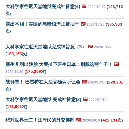
大科学家往返天堂地狱完成神旨意(4)
🖼️
(
143,713
2020/10/29
次)
露出本相！美国的黑暗沼泽正被抽干
🖼️
(
385,983
2020/10/26
次)
大科学家往返天堂地狱完成神旨意（3）
🖼️
2020/10/22
(
163,153
次)
新生儿刚出娘胎 大哭扯下医生口罩：别戴这劳什子！
🖼️
(
175,209
次)
2020/10/20
战群恶！ 巴雷特在大法官确认听证会
🖼️
(
228,231
2020/10/15
次)
大科学家往返天堂地狱 完成神旨意(2)
🖼️
2020/10/13
(
171,901
次)
绝对世界无二！江泽民的外交趣闻
🖼️
(
422,191
次)
2020/10/10