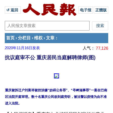
↺ 返回 
电子报
正體版
首页
分栏目
维权
文章
›
›
›
：
2020年11月16日
发表
人气：
77,126
抗议庭审不公 重庆居民当庭解聘律师(图)
重庆被拆迁户刘富祥被控涉嫌“妨碍公务罪”、“寻衅滋事罪”一案在巴南
区法院开庭审理。数十名重庆公民欲到庭旁听，被法警以疫情为由不准