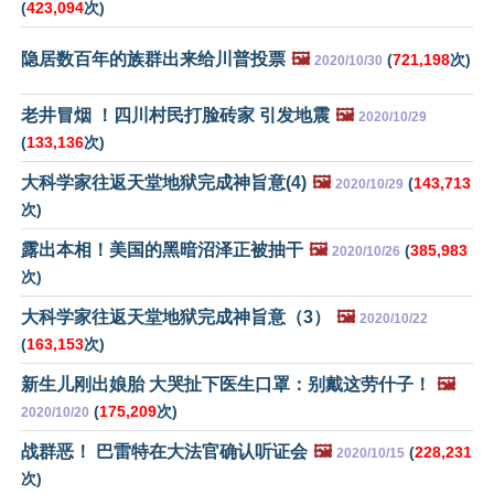
(
423,094
次)
隐居数百年的族群出来给川普投票
🖼️
(
721,198
次)
2020/10/30
老井冒烟 ！四川村民打脸砖家 引发地震
🖼️
2020/10/29
(
133,136
次)
大科学家往返天堂地狱完成神旨意(4)
🖼️
(
143,713
2020/10/29
次)
露出本相！美国的黑暗沼泽正被抽干
🖼️
(
385,983
2020/10/26
次)
大科学家往返天堂地狱完成神旨意（3）
🖼️
2020/10/22
(
163,153
次)
新生儿刚出娘胎 大哭扯下医生口罩：别戴这劳什子！
🖼️
(
175,209
次)
2020/10/20
战群恶！ 巴雷特在大法官确认听证会
🖼️
(
228,231
2020/10/15
次)