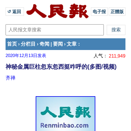
↺ 返回 
电子报
正體版
首页
分栏目
奇闻
要闻
文章
›
›
|
›
：
2020年12月13日
发表
人气：
211,949
神秘金属巨柱忽东忽西挺咋呼的(多图/视频)
齐禅