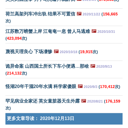
荷兰高架列车冲出轨 结果不可置信
🖼️
(
156,665
2020/11/22
次)
江苏数万螃蟹上岸 江奄奄一息 曾人马逃难
🖼️
2020/10/31
(
423,094
次)
蔑视天理良心 下场凄惨
🖼️
(
19,915
次)
2020/10/18
诡异命案 山西国土所长下车小便遇…那啥
🖼️
2020/9/13
(
214,132
次)
怪湖20年干涸20年水满 科学家傻眼
🖼️
(
170,412
次)
2020/9/3
罕见病业全家还 英女童脏器天生外露
🖼️
(
176,159
2020/8/21
次)
更多文章导读：
2020年12月13日