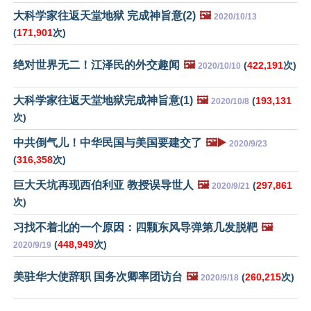
大科学家往返天堂地狱 完成神旨意(2)
🖼️
2020/10/13
(
171,901
次)
绝对世界无二！江泽民的外交趣闻
🖼️
(
422,191
次)
2020/10/10
大科学家往返天堂地狱完成神旨意(1)
🖼️
(
193,131
2020/10/8
次)
中共倒气儿！中华民国与美国要建交了
🖼️▶️
2020/9/23
(
316,358
次)
巨大天坑再现西伯利亚 教授误导世人
🖼️
(
297,861
2020/9/21
次)
习找不着北的一个原因：四颗东风导弹第几发脱靶
🖼️
(
448,949
次)
2020/9/19
美驻华大使辞职 国务次卿率团访台
🖼️
(
260,215
次)
2020/9/18