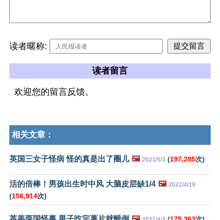
读者暱称:
读者留言
欢迎您的留言反馈。
相关文章：
英国三女子怪病 怪的真是出了圈儿
🖼️
(
197,285
次)
2021/5/3
活的倍棒！男孩出生时中风 大脑皮层缺1/4
🖼️
2021/4/19
(
156,914
次)
英美两国怪事 男子吃完薯片就醉倒
🖼️
(
175,363
次)
2021/4/3