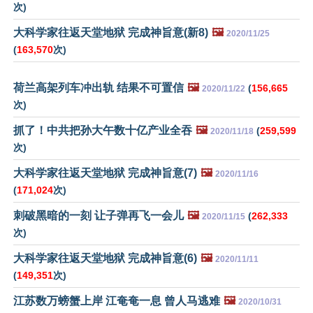
次)
大科学家往返天堂地狱 完成神旨意(新8)
🖼️
2020/11/25
(
163,570
次)
荷兰高架列车冲出轨 结果不可置信
🖼️
(
156,665
2020/11/22
次)
抓了！中共把孙大午数十亿产业全吞
🖼️
(
259,599
2020/11/18
次)
大科学家往返天堂地狱 完成神旨意(7)
🖼️
2020/11/16
(
171,024
次)
刺破黑暗的一刻 让子弹再飞一会儿
🖼️
(
262,333
2020/11/15
次)
大科学家往返天堂地狱 完成神旨意(6)
🖼️
2020/11/11
(
149,351
次)
江苏数万螃蟹上岸 江奄奄一息 曾人马逃难
🖼️
2020/10/31