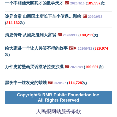
一个不相信天赋其才的数学天才
🖼️
(
185,597
次)
2020/9/16
诡异命案 山西国土所长下车小便遇…那啥
🖼️
2020/9/13
(
214,132
次)
清史传奇 从溺死鬼到大富翁
🖼️
(
180,211
次)
2020/9/12
给大家讲一个让人哭笑不得的故事
🖼️▶️
(
329,974
2020/9/12
次)
万件史前壁画哭诉撒哈拉变沙漠
🖼️
(
199,691
次)
2020/9/9
黑夜中一炷发光的蜡烛
🖼️
(
114,728
次)
2020/9/7
Copyright© RMB Public Foundation Inc.
All Rights Reserved
人民报网站服务条款