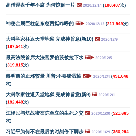
高僧涅盘千年不腐 为何惊倒一片
🖼️
(
180,407
次)
2020/12/14
神秘金属巨柱忽东忽西挺咋呼的
🖼️▶️
(
211,949
次)
2020/12/13
大科学家往返天堂地狱 完成神旨意(新10)
🖼️
2020/12/9
(
187,541
次)
最高法院首席大法官罗伯茨被拉下水
🖼️▶️
2020/12/5
(
319,815
次)
黎明前的正邪较量 川普:不要赌我输
🖼️▶️
(
451,048
2020/12/4
次)
大科学家往返天堂地狱 完成神旨意(新9)
🖼️
2020/12/1
(
182,448
次)
江泽民与炕战蜜友陈至立的生死之交
🖼️
(
521,665
2020/11/30
次)
习近平为何不在最后的时刻停下脚步
🖼️
(
356,294
2020/11/29