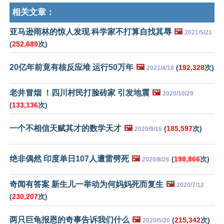
相关文章：
亚马逊雨林的惊人发现 科学家不打算自找其辱
🖼️
2021/5/21
(
252,689
次)
20亿年前竟有核反应堆 运行50万年
🖼️
(
192,328
次)
2021/4/18
老井冒烟 ！四川村民打脸砖家 引发地震
🖼️
2020/10/29
(
133,136
次)
一个不相信天赋其才的数学天才
🖼️
(
185,597
次)
2020/9/16
绝非偶然 印度单日107人遭雷劈死
🖼️
(
198,866
次)
2020/8/26
奇闻有答案 新生儿一举动为何妈妈死而复生
🖼️
2020/7/12
(
230,207
次)
两只巨龟报恩的奇事告诉我们什么
🖼️
(
215,342
次)
2020/5/20