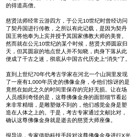
的得道高僧。

慈贤法师经常云游四方，于公元10世纪时曾经访问
了契丹国进行传教，之所以有此记载，是因为契丹
国王将他奉为上宾并授予其国家佛教大师的美誉。
然而就在公元10世纪的某个时候，慈贤大师圆寂归
天，但其圆寂的地点世人并不知晓，肉身下落从此
便成了千古之迷，彻底从中国古代历史上“消失”了。

直到上世纪70年代考古学家在河北一个山洞里发现
了一座有1,000年历史的佛像金身，令他们惊讶的是
竟然在如此之久的时间里保存的完好无损。让在场
人员感到奇怪的是，这尊佛像金身的面部细节看起
来非常精细，是雕塑做不到的，他们感觉金身是塑
造在人体之上的。于是，考古专家通过文献比对，
确认这尊佛像金身就是逝去的慈贤大师座像。

报导说，专家借助科技手段对这尊佛像金身进行X光