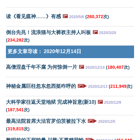
读《看见瘟神……》有感
🖼️
(
260,372
次)
2020/5/6
倒台先兆！流浪猫与大裤衩主持人叫板
🖼️
2020/3/20
(
234,282
次)
更多文章导读：
2020年12月14日
高僧涅盘千年不腐 为何惊倒一片
🖼️
(
180,407
次)
2020/12/14
神秘金属巨柱忽东忽西挺咋呼的
🖼️▶️
(
211,949
次)
2020/12/13
大科学家往返天堂地狱 完成神旨意(新10)
🖼️
2020/12/9
(
187,541
次)
最高法院首席大法官罗伯茨被拉下水
🖼️▶️
2020/12/5
(
319,815
次)