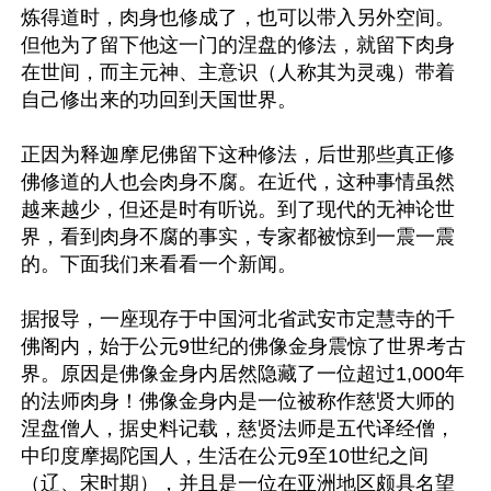
炼得道时，肉身也修成了，也可以带入另外空间。
但他为了留下他这一门的涅盘的修法，就留下肉身
在世间，而主元神、主意识（人称其为灵魂）带着
自己修出来的功回到天国世界。

正因为释迦摩尼佛留下这种修法，后世那些真正修
佛修道的人也会肉身不腐。在近代，这种事情虽然
越来越少，但还是时有听说。到了现代的无神论世
界，看到肉身不腐的事实，专家都被惊到一震一震
的。下面我们来看看一个新闻。

据报导，一座现存于中国河北省武安市定慧寺的千
佛阁内，始于公元9世纪的佛像金身震惊了世界考古
界。原因是佛像金身内居然隐藏了一位超过1,000年
的法师肉身！佛像金身内是一位被称作慈贤大师的
涅盘僧人，据史料记载，慈贤法师是五代译经僧，
中印度摩揭陀国人，生活在公元9至10世纪之间
（辽、宋时期），并且是一位在亚洲地区颇具名望