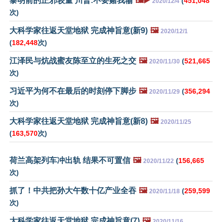
黎明前的正邪较量 川普:不要赌我输
🖼️▶️
(
451,048
2020/12/4
次)
大科学家往返天堂地狱 完成神旨意(新9)
🖼️
2020/12/1
(
182,448
次)
江泽民与炕战蜜友陈至立的生死之交
🖼️
(
521,665
2020/11/30
次)
习近平为何不在最后的时刻停下脚步
🖼️
(
356,294
2020/11/29
次)
大科学家往返天堂地狱 完成神旨意(新8)
🖼️
2020/11/25
(
163,570
次)
荷兰高架列车冲出轨 结果不可置信
🖼️
(
156,665
2020/11/22
次)
抓了！中共把孙大午数十亿产业全吞
🖼️
(
259,599
2020/11/18
次)
大科学家往返天堂地狱 完成神旨意(7)
🖼️
2020/11/16