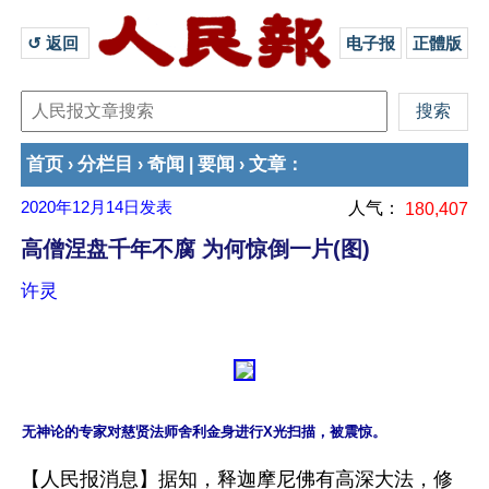
↺ 返回 
电子报
正體版
首页
分栏目
奇闻
要闻
文章
›
›
|
›
：
2020年12月14日
发表
人气：
180,407
高僧涅盘千年不腐 为何惊倒一片(图)
许灵
【人民报消息】据知，释迦摩尼佛有高深大法，修