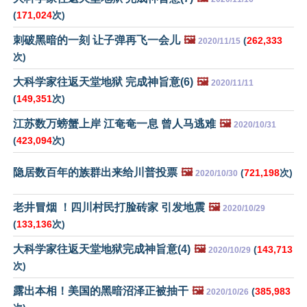
(
171,024
次)
刺破黑暗的一刻 让子弹再飞一会儿
🖼️
(
262,333
2020/11/15
次)
大科学家往返天堂地狱 完成神旨意(6)
🖼️
2020/11/11
(
149,351
次)
江苏数万螃蟹上岸 江奄奄一息 曾人马逃难
🖼️
2020/10/31
(
423,094
次)
隐居数百年的族群出来给川普投票
🖼️
(
721,198
次)
2020/10/30
老井冒烟 ！四川村民打脸砖家 引发地震
🖼️
2020/10/29
(
133,136
次)
大科学家往返天堂地狱完成神旨意(4)
🖼️
(
143,713
2020/10/29
次)
露出本相！美国的黑暗沼泽正被抽干
🖼️
(
385,983
2020/10/26