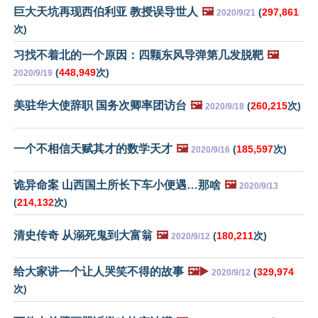
巨大天坑再现西伯利亚 教授误导世人
🖼️
(
297,861
2020/9/21
次)
习找不着北的一个原因：四颗东风导弹第几发脱靶
🖼️
(
448,949
次)
2020/9/19
美驻华大使辞职 国务次卿率团访台
🖼️
(
260,215
次)
2020/9/18
一个不相信天赋其才的数学天才
🖼️
(
185,597
次)
2020/9/16
诡异命案 山西国土所长下车小便遇…那啥
🖼️
2020/9/13
(
214,132
次)
清史传奇 从溺死鬼到大富翁
🖼️
(
180,211
次)
2020/9/12
给大家讲一个让人哭笑不得的故事
🖼️▶️
(
329,974
2020/9/12
次)