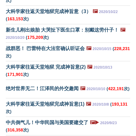
次)
大科学家往返天堂地狱完成神旨意（3）
🖼️
2020/10/22
(
163,153
次)
新生儿刚出娘胎 大哭扯下医生口罩：别戴这劳什子！
🖼️
(
175,209
次)
2020/10/20
战群恶！ 巴雷特在大法官确认听证会
🖼️
(
228,231
2020/10/15
次)
大科学家往返天堂地狱 完成神旨意(2)
🖼️
2020/10/13
(
171,901
次)
绝对世界无二！江泽民的外交趣闻
🖼️
(
422,191
次)
2020/10/10
大科学家往返天堂地狱完成神旨意(1)
🖼️
(
193,131
2020/10/8
次)
中共倒气儿！中华民国与美国要建交了
🖼️▶️
2020/9/23
(
316,358
次)