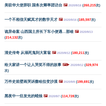
美驻华大使辞职 国务次卿率团访台
🖼️
(
260,215
次)
2020/9/18
一个不相信天赋其才的数学天才
🖼️
(
185,597
次)
2020/9/16
诡异命案 山西国土所长下车小便遇…那啥
🖼️
2020/9/13
(
214,132
次)
清史传奇 从溺死鬼到大富翁
🖼️
(
180,211
次)
2020/9/12
给大家讲一个让人哭笑不得的故事
🖼️▶️
(
329,974
2020/9/12
次)
万件史前壁画哭诉撒哈拉变沙漠
🖼️
(
199,691
次)
2020/9/9
黑夜中一炷发光的蜡烛
🖼️
(
114,728
次)
2020/9/7