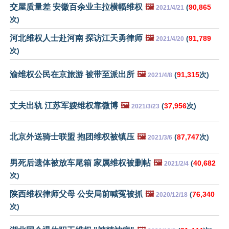
交屋质量差 安徽百余业主拉横幅维权
🖼️
(
90,865
2021/4/21
次)
河北维权人士赴河南 探访江天勇律师
🖼️
(
91,789
2021/4/20
次)
渝维权公民在京旅游 被带至派出所
🖼️
(
91,315
次)
2021/4/8
丈夫出轨 江苏军嫂维权靠微博
🖼️
(
37,956
次)
2021/3/23
北京外送骑士联盟 抱团维权被镇压
🖼️
(
87,747
次)
2021/3/6
男死后遗体被放车尾箱 家属维权被删帖
🖼️
(
40,682
2021/2/4
次)
陕西维权律师父母 公安局前喊冤被抓
🖼️
(
76,340
2020/12/18
次)