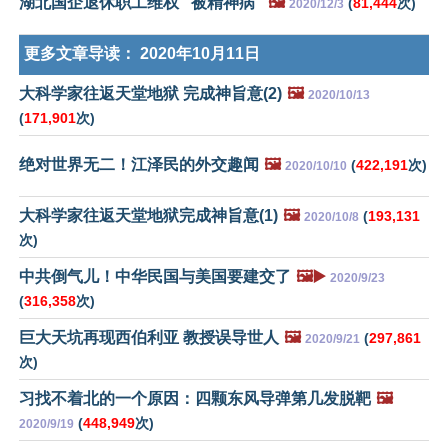
湖北国企退休职工维权 "被精神病"
🖼️
(
81,444
次)
2020/12/3
更多文章导读：
2020年10月11日
大科学家往返天堂地狱 完成神旨意(2)
🖼️
2020/10/13
(
171,901
次)
绝对世界无二！江泽民的外交趣闻
🖼️
(
422,191
次)
2020/10/10
大科学家往返天堂地狱完成神旨意(1)
🖼️
(
193,131
2020/10/8
次)
中共倒气儿！中华民国与美国要建交了
🖼️▶️
2020/9/23
(
316,358
次)
巨大天坑再现西伯利亚 教授误导世人
🖼️
(
297,861
2020/9/21
次)
习找不着北的一个原因：四颗东风导弹第几发脱靶
🖼️
(
448,949
次)
2020/9/19