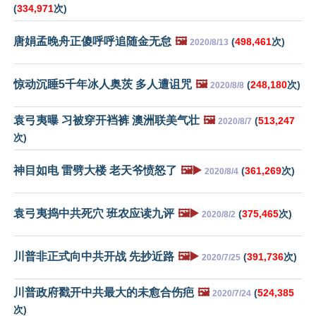
(
334,971
次)
唐娟孟晚舟正傻呼呼追随金无怠
🖼️
(
498,461
次)
2020/8/13
惊动沉睡5千年冰人奥茨 多人遭诅咒
🖼️
(
248,180
次)
2020/8/8
袁弓夷曝 习被穿开裆裤 澳洲联美气壮
🖼️
(
513,247
2020/8/7
次)
神目如电 雷劈大楼 老天爷愤怒了
🖼️▶️
(
361,269
次)
2020/8/4
袁弓夷捣中共死穴 班农应读九评
🖼️▶️
(
375,465
次)
2020/8/2
川普非正式向中共开战 先抄近路
🖼️▶️
(
391,736
次)
2020/7/25
川普政府戳开中共最大的未愈合伤疤
🖼️
(
524,385
2020/7/24
次)