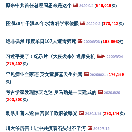
原来中共首任总理周恩来是这个
🖼️
(
549,019
次)
2020/9/4
怪湖20年干涸20年水满 科学家傻眼
🖼️
(
170,412
次)
2020/9/3
绝非偶然 印度单日107人遭雷劈死
🖼️
(
198,866
次)
2020/8/26
习近平完了！纪录片《大疫袭来》透露先机
🖼️▶️
2020/8/24
(
375,403
次)
罕见病业全家还 英女童脏器天生外露
🖼️
(
176,159
2020/8/21
次)
考古学家发现惊天之迷 罗马确是一天建成的
🖼️
2020/8/20
(
203,800
次)
刺杀川普未遂 白宫影子政府被曝光
🖼️
(
293,144
次)
2020/8/19
川大爷厉害！让中共摸着石头过不了河
🖼️
2020/8/15