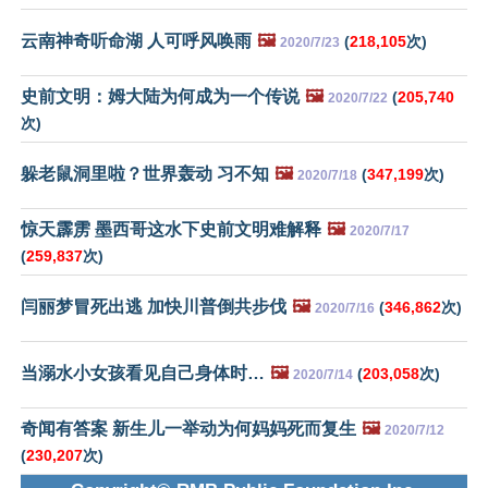
云南神奇听命湖 人可呼风唤雨
🖼️
(
218,105
次)
2020/7/23
史前文明：姆大陆为何成为一个传说
🖼️
(
205,740
2020/7/22
次)
躲老鼠洞里啦？世界轰动 习不知
🖼️
(
347,199
次)
2020/7/18
惊天霹雳 墨西哥这水下史前文明难解释
🖼️
2020/7/17
(
259,837
次)
闫丽梦冒死出逃 加快川普倒共步伐
🖼️
(
346,862
次)
2020/7/16
当溺水小女孩看见自己身体时…
🖼️
(
203,058
次)
2020/7/14
奇闻有答案 新生儿一举动为何妈妈死而复生
🖼️
2020/7/12
(
230,207
次)