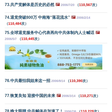
73.共产党解体是历史的必然
🖼️
（
110,567
次）
2006/7/20
74.退党突破800万 中南海“落花流水”
🖼️
2006/2/14
（
110,484
次）
75.全球退党服务中心代表再向中共体制内人士喊话
🖼️
（
110,445
次）
2006/5/7
76.中共最怕我姐来这一招
（
110,390
次）
2006/9/14
77.恢复良知 迎接中国的未来
🖼️
（
110,271
次）
2006/3/14
78.睁大眼睛 中共解体在加速了！
（
110,229
次）
2006/7/6