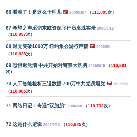
66.看准了！是这么个理儿
🖼️
（
111,005
次）
2006/10/7
67.希望之声采访东航资深飞行员袁胜实录
2006/8/12
（
110,997
次）
68.退党突破1000万 纽约集会游行声援
🖼️
2006/5/1
（
110,938
次）
69.恐惧退党潮 中共开始对警察大洗脑
（
110,891
2006/9/15
次）
70.人工智能检析三退数据 700万中共党员退党
🖼️
2006/6/6
（
110,885
次）
71.网络日记：奇遇“双胞胎”
（
110,732
次）
2006/2/8
72.这是什么逻辑
（
110,625
次）
2006/9/13