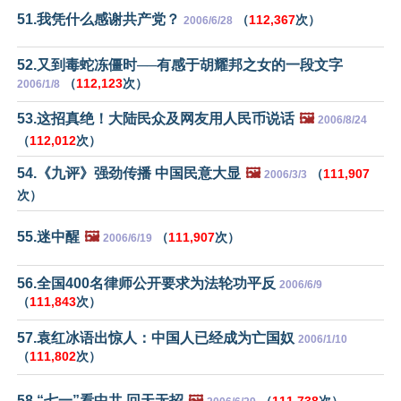
51.我凭什么感谢共产党？
（
112,367
次）
2006/6/28
52.又到毒蛇冻僵时──有感于胡耀邦之女的一段文字
（
112,123
次）
2006/1/8
53.这招真绝！大陆民众及网友用人民币说话
🖼️
2006/8/24
（
112,012
次）
54.《九评》强劲传播 中国民意大显
🖼️
（
111,907
2006/3/3
次）
55.迷中醒
🖼️
（
111,907
次）
2006/6/19
56.全国400名律师公开要求为法轮功平反
2006/6/9
（
111,843
次）
57.袁红冰语出惊人：中国人已经成为亡国奴
2006/1/10
（
111,802
次）
58.“七一”看中共 回天无招
🖼️
（
111,738
次）