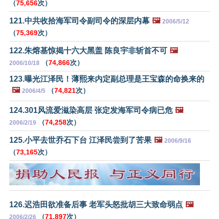
（
75,656
次）
121.中共收拾海军司令副司令的深层内幕
🖼️
2006/5/12
（
75,369
次）
122.朱熔基惊揭十六大黑盖 陈良宇非斩首不可
🖼️
（
74,866
次）
2006/10/18
123.曝光江泽民！薄熙来内定副总理是王宝森的命换来的
🖼️
（
74,821
次）
2006/4/5
124.301风流爱滋染高层 张定发海军司令病已危
🖼️
（
74,258
次）
2006/2/19
125.小平去世乔石下台 江泽民尝到了苦果
🖼️
2006/9/16
（
73,165
次）
126.迟浩田欲准备后事 老军头怒批胡三大致命弱点
🖼️
（
71,897
次）
2006/2/26