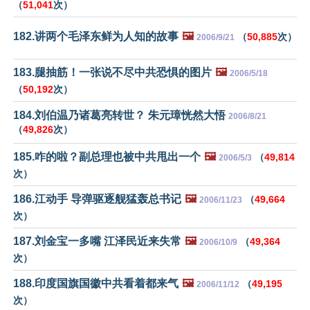
（
51,041
次）
182.讲两个毛泽东鲜为人知的故事
🖼️
（
50,885
次）
2006/9/21
183.腿抽筋！一张说不尽中共恐惧的图片
🖼️
2006/5/18
（
50,192
次）
184.刘伯温乃诸葛亮转世？ 朱元璋恍然大悟
2006/8/21
（
49,826
次）
185.咋的啦？副总理也被中共甩出一个
🖼️
（
49,814
2006/5/3
次）
186.江动手 导弹驱逐舰猛轰总书记
🖼️
（
49,664
2006/11/23
次）
187.刘金宝一多嘴 江泽民近来失常
🖼️
（
49,364
2006/10/9
次）
188.印度国旗国徽中共看着都来气
🖼️
（
49,195
2006/11/12
次）