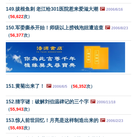
149.拔根鱼刺 老江给301医院惹来爱滋大潮
🖼️
2006/6/16
（
56,622
次）
150.军委撕杀开始！师级以上捞钱泡妞遭追查
🖼️
2006/8/23
（
56,377
次）
151.黄菊出来了！
🖼️
（
56,352
次）
2006/6/5
152.猜字谜：破解刘伯温碑记的三个字
🖼️
2006/11/18
（
55,943
次）
153.惊人前世回忆！月亮是这样制造出来的
🖼️
2006/2/23
（
55,493
次）