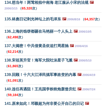
134.想当年！两莺相掐中南海 老江服从小宋的法规
🖼️
（
65,320
次）
2006/3/15
135.林彪日记剥光神坛上的毛泽东
🖼️
（
64,357
次）
2006/8/16
136.上海的馅饼都砸在马艳丽一个人头上
🖼️
2006/10/5
（
62,498
次）
137.大揭密！中共借黄圣依追打周星驰
🖼️
2006/4/16
（
62,214
次）
138.宋祖英升官！海军大院吐沫星子飞溅
🖼️
2006/5/10
（
61,865
次）
139.回顾！十六大江泽民搞军事政变的内幕
🖼️
2006/4/19
（
61,091
次）
140.连任再遇阻！王兆国李铁映炮轰曾庆红
🖼️
2006/7/24
（
59,184
次）
141.原来如此！邓颖超为何非要公开自己的日记
🖼️