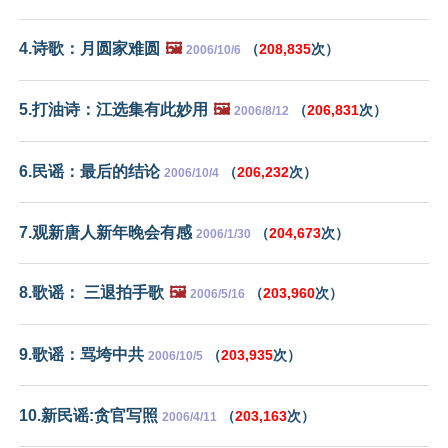
4.诗歌：月圆家难圆
🖼️
（
208,835
次）
2006/10/6
5.打油诗：江选集有此妙用
🖼️
（
206,831
次）
2006/8/12
6.民谣：最后的结论
（
206,232
次）
2006/10/4
7.观新唐人新年晚会有感
（
204,673
次）
2006/1/30
8.歌谣： 三退拍手歌
🖼️
（
203,960
次）
2006/5/16
9.歌谣：骂垮中共
（
203,935
次）
2006/10/5
10.新民谣:贪官写照
（
203,163
次）
2006/4/11