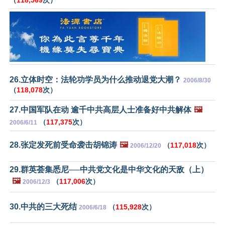
（
118,569
次）
26.立体时空：法轮功学员为什么推动退党大潮？
2006/8/30
（
118,078
次）
27.中国军队在动 逾千中共高层人士准备好中共解体
🖼️
（
117,375
次）
2006/6/11
28.张定发死前受命袭击胡锦涛
🖼️
（
117,018
次）
2006/12/20
29.群英荟集悉尼──中共党文化是中华文化的天敌（上）
🖼️
（
117,006
次）
2006/12/3
30.中共的三大死结
（
115,928
次）
2006/6/18