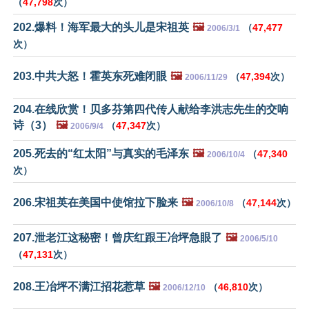
（
47,798
次）
202.爆料！海军最大的头儿是宋祖英
🖼️
（
47,477
2006/3/1
次）
203.中共大怒！霍英东死难闭眼
🖼️
（
47,394
次）
2006/11/29
204.在线欣赏！贝多芬第四代传人献给李洪志先生的交响
诗（3）
🖼️
（
47,347
次）
2006/9/4
205.死去的“红太阳”与真实的毛泽东
🖼️
（
47,340
2006/10/4
次）
206.宋祖英在美国中使馆拉下脸来
🖼️
（
47,144
次）
2006/10/8
207.泄老江这秘密！曾庆红跟王冶坪急眼了
🖼️
2006/5/10
（
47,131
次）
208.王冶坪不满江招花惹草
🖼️
（
46,810
次）
2006/12/10