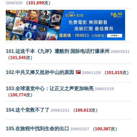
（
101,699
次）
2006/3/20
101.运送千本《九评》遭酷刑 国际电话打爆涿州
2006/10/11
（
101,545
次）
102.中共又捧又批孙中山的原因
🖼️
（
101,015
次）
2006/11/29
103.全球退党中心：让正义之声更加响亮
2006/11/19
（
100,774
次）
104.这个党救不了了
（
100,613
次）
2006/12/11
105.在旅程中找到生命的出口
（
100,387
次）
2006/12/27