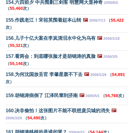
154.六四前夕 中共围剿三剑客 明慧网大显神奇
2006/6/2
（
55,460
次）
155.作践老江！宋祖英围着赵本山转
🖼️
（
55,422
2006/7/13
次）
156.儿子十亿大案在李岚清泪水中化为乌有
🖼️
2006/1/18
（
55,321
次）
157.看两会：到底哪张脸才是胡锦涛的真脸
🖼️
2006/3/5
（
55,146
次）
158.为何沈国放丢官 李肇星轰不下去
🖼️
（
54,891
2006/1/26
次）
159.胡锦涛病倒了 江泽民窜到济南
🖼️
（
54,768
次）
2006/5/1
160.决非偷拍！这张图片不能不联想庞贝城的消失
🖼️
（
54,490
次）
2006/3/29
161.胡锦涛移植的是谁的肾？
（
54,144
次）
2006/4/25