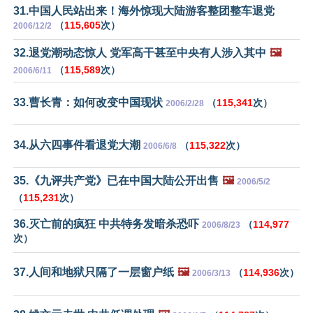
31.中国人民站出来！海外惊现大陆游客整团整车退党
（
115,605
次）
2006/12/2
32.退党潮动态惊人 党军高干甚至中央有人涉入其中
🖼️
（
115,589
次）
2006/6/11
33.曹长青：如何改变中国现状
（
115,341
次）
2006/2/28
34.从六四事件看退党大潮
（
115,322
次）
2006/6/8
35.《九评共产党》已在中国大陆公开出售
🖼️
2006/5/2
（
115,231
次）
36.灭亡前的疯狂 中共特务发暗杀恐吓
（
114,977
2006/8/23
次）
37.人间和地狱只隔了一层窗户纸
🖼️
（
114,936
次）
2006/3/13