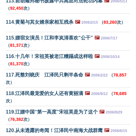
113.前胡耀邦秘书披露中共高层对法轮功内幕
🖼️
2006/5/13
（
92,450
次）
114.黄菊与其女婿亲家相互残杀
🖼️
（
83,260
次）
2006/2/15
115.嫖宿女演员！江和李岚清喜欢“公干”
🖼️
2006/7/17
（
81,371
次）
116.十几年！宋祖英被老江糟蹋成这样啦
🖼️
2006/10/14
（
81,370
次）
117.死整刘晓庆 江泽民只剩半条命
🖼️
（
78,857
2006/2/22
次）
118.江泽民最宠爱的女人还有黄丽满
🖼️
（
78,685
2006/9/12
次）
119.江嫖中国“第一高度”宋祖英是为了这个
🖼️
2006/9/29
（
76,382
次）
120.从未透露的奇闻！江泽民中南海大战群鹰
🖼️
2006/6/15