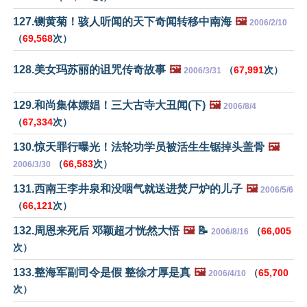
127.铡黄菊！骇人听闻的天下奇闻转移中南海
🖼️
2006/2/10
（
69,568
次）
128.美女玛苏丽的诅咒传奇故事
🖼️
（
67,991
次）
2006/3/31
129.和尚集体嫖娼！三大古寺大丑闻(下)
🖼️
2006/8/4
（
67,334
次）
130.惊天罪行曝光！法轮功学员被活生生锯掉头盖骨
🖼️
（
66,583
次）
2006/3/30
131.西南王李井泉和没咽气就送进焚尸炉的儿子
🖼️
2006/5/6
（
66,121
次）
132.周恩来死后 邓颖超才恍然大悟
🖼️
📝
（
66,005
2006/8/16
次）
133.整海军副司令是假 整徐才厚是真
🖼️
（
65,700
2006/4/10
次）