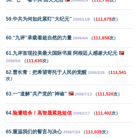
2006/6/29
59.中共为何如此紧盯“大纪元”
（
111,679
次）
2006/11/8
60.“九评”承载着超自然的力量
（
111,658
次）
2006/4/4
61.九评首现拉美最大国际书展 阿根廷人感谢大纪元
🖼️
（
111,630
次）
2006/5/4
62.曹长青：把希望寄托于人民的觉醒
（
111,541
2006/2/28
次）
63.一“道解”共产党的“神谕”
🖼️
（
111,520
次）
2006/7/13
64.
险遭暗杀！高智晟紧急短信
（
111,402
次）
2006/1/17
65.重温我们的誓言与决心
（
111,039
次）
2006/7/24