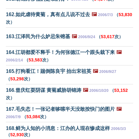
162.如此虐待黄菊，真有点儿说不过去
🖼️
（
53,830
2006/7/3
次）
163.江泽民为什么妒忌朱镕基
🖼️
（
53,617
次）
2006/9/24
164.江胡都爱不释手！为何张德江一个跟头栽下来
🖼️
（
53,583
次）
2006/2/14
165.打狗看江！踹倒陈良宇 抬出宋祖英
🖼️
2006/9/27
（
53,298
次）
166.曾庆红耍阴谋 黄菊威胁胡锦涛
🖼️
（
53,152
2006/10/20
次）
167.毛失态！一张记者哆嗦半天没敢按快门的图片
🖼️
（
53,084
次）
2006/7/9
168.鲜为人知的小消息：江办的人现在惨成这样
2006/3/3
（
52,930
次）