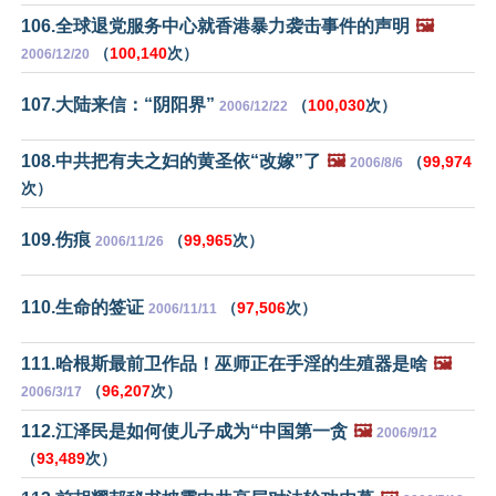
106.全球退党服务中心就香港暴力袭击事件的声明
🖼️
（
100,140
次）
2006/12/20
107.大陆来信：“阴阳界”
（
100,030
次）
2006/12/22
108.中共把有夫之妇的黄圣依“改嫁”了
🖼️
（
99,974
2006/8/6
次）
109.伤痕
（
99,965
次）
2006/11/26
110.生命的签证
（
97,506
次）
2006/11/11
111.哈根斯最前卫作品！巫师正在手淫的生殖器是啥
🖼️
（
96,207
次）
2006/3/17
112.江泽民是如何使儿子成为“中国第一贪
🖼️
2006/9/12
（
93,489
次）