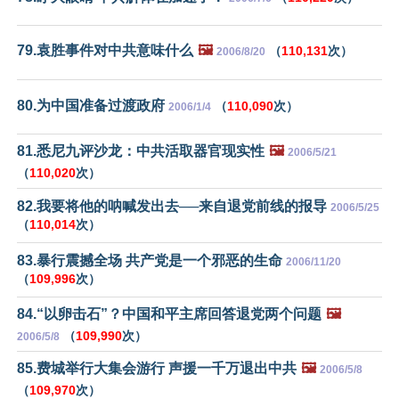
79.袁胜事件对中共意味什么
🖼️
（
110,131
次）
2006/8/20
80.为中国准备过渡政府
（
110,090
次）
2006/1/4
81.悉尼九评沙龙：中共活取器官现实性
🖼️
2006/5/21
（
110,020
次）
82.我要将他的呐喊发出去──来自退党前线的报导
2006/5/25
（
110,014
次）
83.暴行震撼全场 共产党是一个邪恶的生命
2006/11/20
（
109,996
次）
84.“以卵击石”？中国和平主席回答退党两个问题
🖼️
（
109,990
次）
2006/5/8
85.费城举行大集会游行 声援一千万退出中共
🖼️
2006/5/8
（
109,970
次）