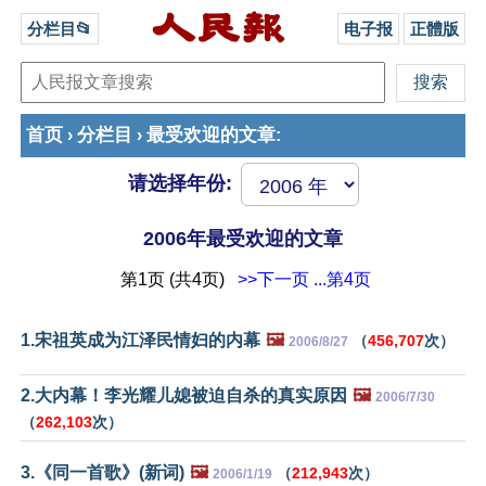
分栏目📂
电子报
正體版
首页
分栏目
最受欢迎的文章
›
›
:
请选择年份:
2006年最受欢迎的文章
第1页 (共4页)
>>下一页
...第4页
1.宋祖英成为江泽民情妇的内幕
🖼️
（
456,707
次）
2006/8/27
2.大内幕！李光耀儿媳被迫自杀的真实原因
🖼️
2006/7/30
（
262,103
次）
3.《同一首歌》(新词)
🖼️
（
212,943
次）
2006/1/19