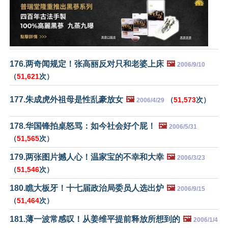
176.两奇闻规定！张高丽反对只和老婆上床
🖼️
2006/9/10
（
51,621
次）
177.朱成虎外祖母是性乱豪放女
🖼️
（
51,573
次）
2006/4/29
178.华国锋拍桌怒骂：如今社会好个屁！
🖼️
2006/5/31
（
51,565
次）
179.两张图片撼人心！温家宝的不幸和大幸
🖼️
2006/3/23
（
51,546
次）
180.瞧大板牙！十七届政治局委员人选出炉
🖼️
2006/9/15
（
51,464
次）
181.薄一波常感叹！从姜维平提前释放所想到的
🖼️
2006/1/4