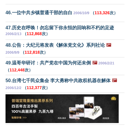
46.一位中共乡镇普通干部的自白
（
113,326
次）
2006/10/9
47.历史在呼唤！勿忘留下你永恒的回响和不朽的足迹
（
112,868
次）
2006/2/13
48.公告：大纪元将发表《解体党文化》系列社论
🖼️
（
112,818
次）
2006/9/9
49.温哥华研讨：共产党在中国为何还未倒
🖼️
2006/2/21
（
112,448
次）
50.台湾七千民众集会 李大勇称中共政权机器在解体
🖼️
（
112,377
次）
2006/12/2