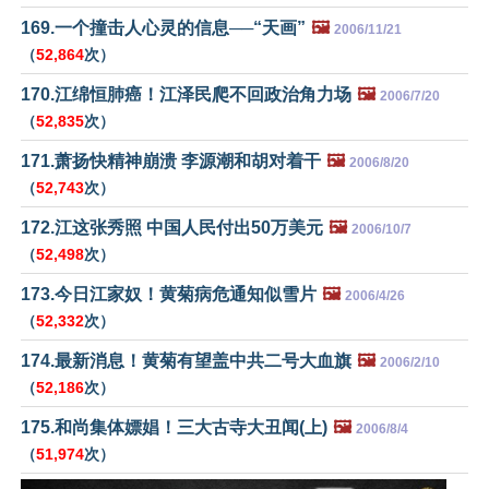
169.一个撞击人心灵的信息──“天画”
🖼️
2006/11/21
（
52,864
次）
170.江绵恒肺癌！江泽民爬不回政治角力场
🖼️
2006/7/20
（
52,835
次）
171.萧扬快精神崩溃 李源潮和胡对着干
🖼️
2006/8/20
（
52,743
次）
172.江这张秀照 中国人民付出50万美元
🖼️
2006/10/7
（
52,498
次）
173.今日江家奴！黄菊病危通知似雪片
🖼️
2006/4/26
（
52,332
次）
174.最新消息！黄菊有望盖中共二号大血旗
🖼️
2006/2/10
（
52,186
次）
175.和尚集体嫖娼！三大古寺大丑闻(上)
🖼️
2006/8/4
（
51,974
次）