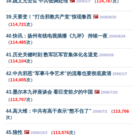
38.姚文元去世 中共低调处理
🖼️
（
114,787
次）
2006/1/7
39.天要变！“打击邪教共产党”惊现鲁西
🖼️
2006/8/30
（
114,721
次）
40.快讯：扬州有线电视插播《九评》 持续一夜
2006/9/26
（
114,485
次）
41.历史关键时刻 数军区军官集体化名退党
2006/5/9
（
114,104
次）
42.中共邪恶“军事斗争艺术”的流毒也要彻底肃清
2006/1/7
（
114,005
次）
43.墨尔本九评座谈会 看巨变前夕的中国
🖼️
2006/7/30
（
113,707
次）
44.高大维：中共有高干表示“憋不住了”
（
113,706
2006/7/1
次）
45.狼性
🖼️
（
113,576
次）
2006/10/3