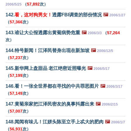
（
57,892
次）
2006/5/25
142.
看，这对狗男女！
透露FBI调查的部份情况
🖼️
2006/1/27
（
57,366
次）
143.谁让大公报透露出黄菊病势危重
🖼️
（
57,264
2006/3/3
次）
144.特号新闻！江泽民替身出现在新加坡
🖼️
2006/12/5
（
57,237
次）
145.新华网上盘甜品 老江绝密近照曝光
🖼️
2006/5/17
（
57,199
次）
146.看！一张全世界都在寻找的中共罪恶图片
🖼️
2006/3/17
（
57,149
次）
147.黄菊亲家把江泽民密友的臭事抖露出来
🖼️
2006/2/15
（
57,007
次）
148.闻闻有味儿！江姘头陈至立手上忒大的肥肉
🖼️
2006/1/7
（
56,931
次）