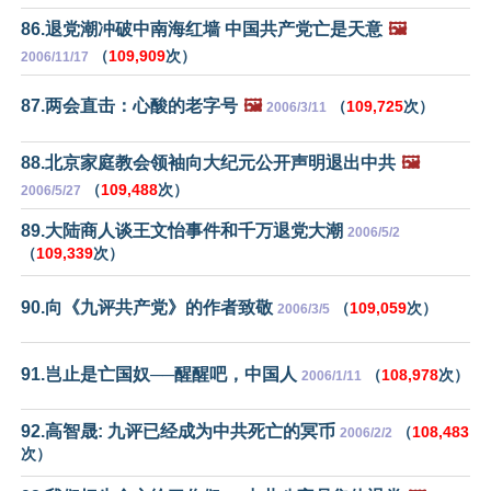
86.退党潮冲破中南海红墙 中国共产党亡是天意
🖼️
（
109,909
次）
2006/11/17
87.两会直击：心酸的老字号
🖼️
（
109,725
次）
2006/3/11
88.北京家庭教会领袖向大纪元公开声明退出中共
🖼️
（
109,488
次）
2006/5/27
89.大陆商人谈王文怡事件和千万退党大潮
2006/5/2
（
109,339
次）
90.向《九评共产党》的作者致敬
（
109,059
次）
2006/3/5
91.岂止是亡国奴──醒醒吧，中国人
（
108,978
次）
2006/1/11
92.高智晟: 九评已经成为中共死亡的冥币
（
108,483
2006/2/2
次）