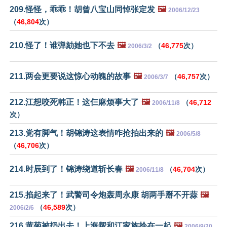
209.怪怪，乖乖！胡曾八宝山同悼张定发
🖼️
2006/12/23
（
46,804
次）
210.怪了！谁弹劾她也下不去
🖼️
（
46,775
次）
2006/3/2
211.两会更要说这惊心动魄的故事
🖼️
（
46,757
次）
2006/3/7
212.江想咬死韩正！这仨麻烦事大了
🖼️
（
46,712
2006/11/8
次）
213.党有脚气！胡锦涛这表情咋抢拍出来的
🖼️
2006/5/8
（
46,706
次）
214.时辰到了！锦涛绕道斩长春
🖼️
（
46,704
次）
2006/11/8
215.掐起来了！武警司令炮轰周永康 胡两手掰不开蒜
🖼️
（
46,589
次）
2006/2/6
216.黄菊被扔出去！上海帮和江家族拴在一起
🖼️
2006/9/20