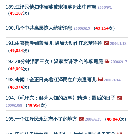
189.江泽民情妇李瑞英被宋祖英赶出中南海
2006/9/1
（
49,187
次）
190.几个中共高层惊人绝密消息
（
49,154
次）
2006/3/13
191.由喜贵卷铺盖卷儿 胡加大动作江恶梦连连
🖼️
2006/1/13
（
49,024
次）
192.20分钟泪洒三次！温家宝讲话 何祚庥甩屁
🖼️
2006/2/17
（
49,003
次）
193.奇闻！金正日架着江泽民在广东遛弯儿
🖼️
2006/1/14
（
48,974
次）
194.《毛泽东：鲜为人知的故事》精选：最后的日子
🖼️
（
48,954
次）
2006/10/8
195.一个江泽民永远忘不了的地方
🖼️
（
48,840
次）
2006/6/25