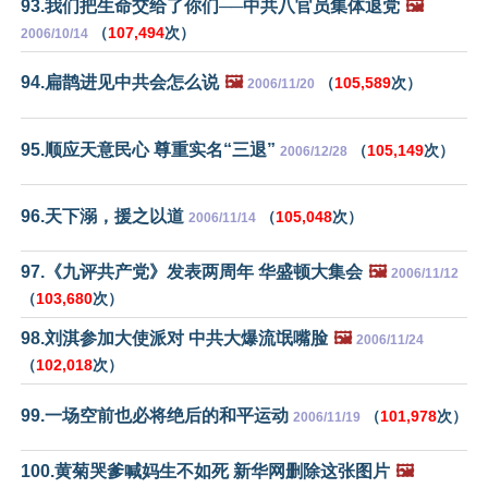
93.我们把生命交给了你们──中共八官员集体退党
🖼️
（
107,494
次）
2006/10/14
94.扁鹊进见中共会怎么说
🖼️
（
105,589
次）
2006/11/20
95.顺应天意民心 尊重实名“三退”
（
105,149
次）
2006/12/28
96.天下溺，援之以道
（
105,048
次）
2006/11/14
97.《九评共产党》发表两周年 华盛顿大集会
🖼️
2006/11/12
（
103,680
次）
98.刘淇参加大使派对 中共大爆流氓嘴脸
🖼️
2006/11/24
（
102,018
次）
99.一场空前也必将绝后的和平运动
（
101,978
次）
2006/11/19
100.黄菊哭爹喊妈生不如死 新华网删除这张图片
🖼️