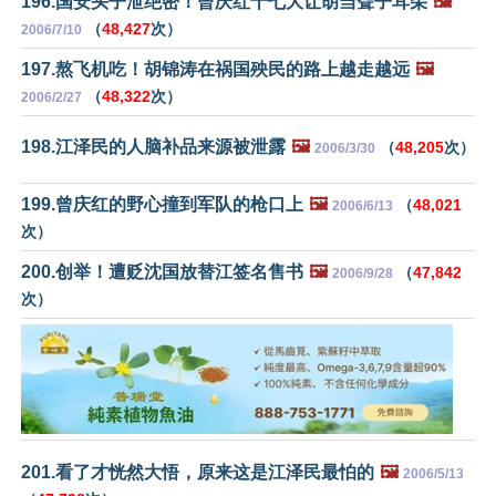
196.国安头子泄绝密！曾庆红十七大让胡当聋子耳朵
🖼️
（
48,427
次）
2006/7/10
197.熬飞机吃！胡锦涛在祸国殃民的路上越走越远
🖼️
（
48,322
次）
2006/2/27
198.江泽民的人脑补品来源被泄露
🖼️
（
48,205
次）
2006/3/30
199.曾庆红的野心撞到军队的枪口上
🖼️
（
48,021
2006/6/13
次）
200.创举！遭贬沈国放替江签名售书
🖼️
（
47,842
2006/9/28
次）
201.看了才恍然大悟，原来这是江泽民最怕的
🖼️
2006/5/13