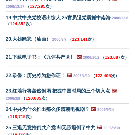
（
127,295
次）
2006/12/17
19.中共中央党校语出惊人 25官员退党震撼中南海
2006/12/6
（
124,352
次）
20.大雄除恶（油画）
（
123,141
次）
2006/9/7
21.下载电子书：《九评共产党》
🖼️
（
123,087
次）
2006/10/2
22.录像：历史将为您作证！
🖼️
（
122,405
次）
2006/4/30
23.红墙行将轰然倒塌 把握中国时局的三个切入点
🖼️
（
120,085
次）
2006/3/8
24.中共为什么推出那么多清朝电视剧？
🖼️
2006/5/24
（
118,715
次）
25.三退无意推倒共产党 却无形退倒了中共
🖼️
2006/8/30