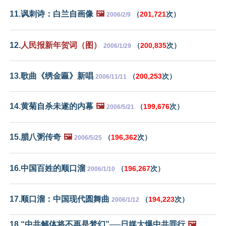
11.讽刺诗：白兰自画像
🖼️
（
201,721
次）
2006/2/9
12.
人民报新年贺词（图）
（
200,835
次）
2006/1/29
13.歌曲《绣金匾》新唱
（
200,253
次）
2006/11/11
14.黄菊自杀未遂的内幕
🖼️
（
199,676
次）
2006/5/21
15.腊八粥传奇
🖼️
（
196,362
次）
2006/5/25
16.中国百姓的顺口溜
（
196,267
次）
2006/1/10
17.顺口溜：中国现代圆舞曲
（
194,223
次）
2006/1/12
18.“中共解体将不再是梦幻”──日媒大爆中共罪行
🖼️