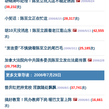
胡锦涛咋处理！陈至立玩儿这不稳定诱因
🖼️
2006/6/24
(
38,232
次)
小笑话：陈至立正在忙这
(
28,317
次)
2006/6/15
胡10天没消息！陈至立跟着老江逛山东
🖼️
(
42,555
2006/5/13
次)
“发改委”不慎烧着陈至立的尾巴毛
(
25,185
次)
2006/3/11
加拿大法院向中共国务委员陈至立发出法庭传票
🖼️
2006/2/9
(
20,758
次)
更多文章导读：
2006年7月29日
曾庆红把持党校 淫旗随处飘飘
(
37,741
次)
2006/8/1
搞好教育！民办教师下岗 哑巴文盲上阵
🖼️
(
16,661
2006/8/1
次)