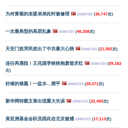
为何黄菊的老婆弟弟此时被修理
🖼️
(
36,747
次)
2006/7/26
一次最典型的高层乱象
🖼️
(
46,358
次)
2006/7/25
天安门抓哭民抓出了中共最大心病
🖼️
(
21,582
次)
2006/7/25
连任再遇阻！王兆国李铁映炮轰曾庆红
🖼️
(
59,182
2006/7/24
次)
好难的难题！一盆水…摆平
🖼️
(
28,371
次)
2006/7/24
新华网转载文章出现重大失误
🖼️
(
32,490
次)
2006/7/23
美亚洲基金会职员因此在北京被捕
(
17,113
次)
2006/7/23