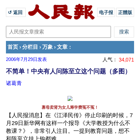
↺ 返回 
电子报
正體版
首页
分栏目
万象
文章
›
›
›
：
2006年7月29日
发表
人气：
34,071
不简单！中央有人问陈至立这个问题（多图）
诸葛青
寡母卖肾为女儿筹学费冤不冤！
【人民报消息】在《江泽民传》停止印刷的时候，7
月29日新华网有这样一个报导《大学教授为什么不
教课？》，非常引人注目。一提到教育问题，想不
和陈至立挂上钩都难。