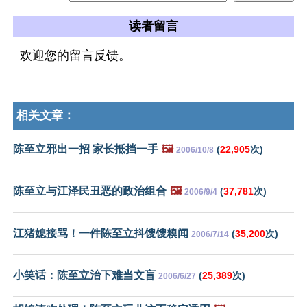
读者留言
欢迎您的留言反馈。
相关文章：
陈至立邪出一招 家长抵挡一手
🖼️
(
22,905
次)
2006/10/8
陈至立与江泽民丑恶的政治组合
🖼️
(
37,781
次)
2006/9/4
江猪媳接骂！一件陈至立抖馊馊糗闻
(
35,200
次)
2006/7/14
小笑话：陈至立治下难当文盲
(
25,389
次)
2006/6/27