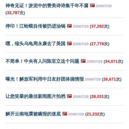
神奇见证！淤泥中的赞美诗诗集千年不腐
🖼️
2006/7/30
(
32,787
次)
停印！江蛤蟆自传被扔进油锅
🖼️
(
37,282
次)
2006/7/29
嘿，缩头乌龟周永康去了美国
🖼️
(
27,778
次)
2006/7/29
不简单！中央有人问陈至立这个问题
🖼️
(
34,071
次)
2006/7/29
曝光！解放军利用中日友好团体搞情报
(
26,671
次)
2006/7/29
让您笑晕的最佳新闻图片拍档
🖼️
(
28,031
次)
2006/7/28
解开云南地震被瞒报的迷底
🖼️
(
21,232
次)
2006/7/28