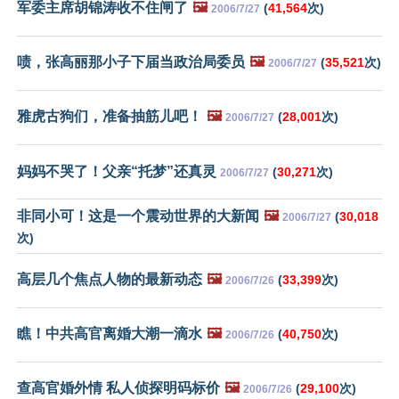
军委主席胡锦涛收不住闸了
🖼️
(
41,564
次)
2006/7/27
啧，张高丽那小子下届当政治局委员
🖼️
(
35,521
次)
2006/7/27
雅虎古狗们，准备抽筋儿吧！
🖼️
(
28,001
次)
2006/7/27
妈妈不哭了！父亲“托梦”还真灵
(
30,271
次)
2006/7/27
非同小可！这是一个震动世界的大新闻
🖼️
(
30,018
2006/7/27
次)
高层几个焦点人物的最新动态
🖼️
(
33,399
次)
2006/7/26
瞧！中共高官离婚大潮一滴水
🖼️
(
40,750
次)
2006/7/26
查高官婚外情 私人侦探明码标价
🖼️
(
29,100
次)
2006/7/26