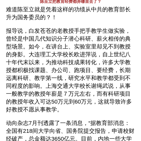
陈至立把教育经费都弄哪里去了？
难道陈至立就是凭着这样的功绩从中共的教育部长
升为国务委员的？！ 
报导说，白发苍苍的老教授手把手教学生做实验，
曾经是中国几代知识分子潜心科研、薪火相传的典
型场景。如今，在讲台上、实验室里却见不到教授
的身影。大连理工大学校长欧进萍说，自上世纪八
十年代末以来，为推动科技成果转化，许多大学教
授都积极找课题、办公司、跑项目、要经费，长期
远离科研、教学第一线，研究水平和教学都受到不
同程度的影响。上海交通大学校长谢绳武说，从事
一般教学的教授年薪是７万元左右，而有科研项目
的教授年收入可达50万元到60万元，这就导致许多
好教授不愿从事教学。
动向杂志7月刊透露了一条消息，“据教育部消息：
全国有218间大学向省、国务院提交报告，申请校财
经破产，总金额达3650亿元。目前，内地一些大学