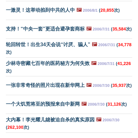
一激灵！这举动掐到中共的人中
🖼️
(
20,855
次)
2006/8/1
支持！“中央一套”更适合避孕套商标
🖼️
(
35,584
次)
2006/7/31
轮回转世！出生34天会说“讨厌、骗人”
🖼️
(
34,778
2006/7/31
次)
少林寺密藏七百年的医药秘方为何失效
🖼️
(
41,226
2006/7/31
次)
一张非常奇怪的照片出现在新华网上
🖼️
(
35,937
次)
2006/7/30
一个大饥荒将至的预报来自中新网
🖼️
(
31,126
次)
2006/7/30
大内幕！李光耀儿媳被迫自杀的真实原因
🖼️
2006/7/30
(
262,100
次)