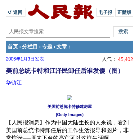
↺ 返回 
电子报
正體版
首页
分栏目
专题
文章
›
›
›
：
2006年1月3日
发表
人气：
45,402
美前总统卡特和江泽民卸任后谁发傻（图）
华镇江
美国前总统卡特修建房屋
(Getty Images)
【人民报消息】作为中国大陆生长的人来说，看到
美国前总统卡特卸任后的工作生活报导和图片，非
常惊讶──原来下台的高官可以这样生活啊。