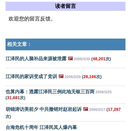
读者留言
欢迎您的留言反馈。
相关文章：
江泽民的人脑补品来源被泄露
🖼️
(
48,201
次)
2006/3/30
江泽民的家训变成了党训
🖼️
(
28,166
次)
2006/3/29
也算内幕：透露江泽民三例此地无银三百两
2006/3/25
(
31,681
次)
胡锦涛访美前夕 中共撤销对赵岩起诉
🖼️
(
17,287
2006/3/17
次)
台海危机十周年 江泽民其人爆内幕