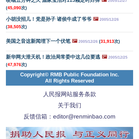
哽咽五分钟之久 温家宝泪对115颗定时炸弹
🖼️
2005/12/27
(
45,090
次)
小胡没招儿！党是孙子 诸侯牛成了爷爷
🖼️
2005/12/26
(
38,505
次)
美国之音这新闻埋下一个伏笔
🖼️
(
31,913
次)
2005/12/26
新华网大泄天机！政治局常委中这几位要逃
🖼️
2005/12/25
(
47,976
次)
Copyright© RMB Public Foundation Inc.
All Rights Reserved
人民报网站服务条款
关于我们
反馈信箱：
editor@renminbao.com