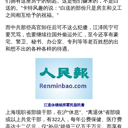
们拥有这座房子的钥匙。这是他们赚来的，不是白
送的。”卡特风趣的说：“白送的部份只是房主和义工
之间相互给予的祝福。”
而中共那些高官卸任后可不这么犯傻，江泽民宁可
要咒骂，也要继续往国外偷运外汇，至今还享有豪
宅、警卫、秘书、办公室、专列等等老百姓想的出
和想不出的各种各样的待遇。 
江退休继续挥霍民脂民膏
上海现职省部级干部，在沪“休息”、“离退休”省部级
或以上共党干部，有322人，每年公费保健、医疗费
高达十二亿元，仅“补品”就值三亿五千万元。而享有