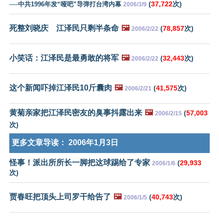
(
37,722
次)
──中共1996年发“哑吧”导弹打台湾内幕
2006/3/9
死整刘晓庆 江泽民只剩半条命
🖼️
(
78,857
次)
2006/2/22
小笑话：江泽民是最勇敢的将军
🖼️
(
32,443
次)
2006/2/22
这个新闻吓掉江泽民10斤囊肉
🖼️
(
41,575
次)
2006/2/21
黄菊亲家把江泽民密友的臭事抖露出来
🖼️
(
57,003
2006/2/15
次)
更多文章导读：
2006年1月3日
怪事！派出所所长一脚把这球踢给了专家
(
29,933
2006/1/6
次)
贾春旺把顶头上司罗干给告了
🖼️
(
40,743
次)
2006/1/5