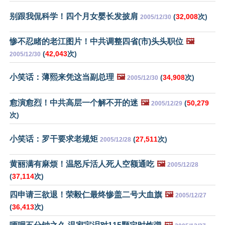
别跟我侃科学！四个月女婴长发披肩
(
32,008
次)
2005/12/30
惨不忍睹的老江图片！中共调整四省(市)头头职位
🖼️
(
42,043
次)
2005/12/30
小笑话：薄熙来凭这当副总理
🖼️
(
34,908
次)
2005/12/30
愈演愈烈！中共高层一个解不开的迷
🖼️
(
50,279
2005/12/29
次)
小笑话：罗干要求老规矩
(
27,511
次)
2005/12/28
黄丽满有麻烦！温怒斥活人死人空额通吃
🖼️
2005/12/28
(
37,114
次)
四申请三欲退！荣毅仁最终惨盖二号大血旗
🖼️
2005/12/27
(
36,413
次)