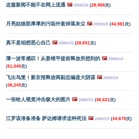
这篇新闻不能不在网上流通
🖼️
(
28,968
次)
2006/1/5
月亮姑娘那厚厚的污垢外套掉落灰尘
🖼️
(
44,981
次)
2006/1/5
真不是咱想恶心自己
🖼️
(
28,651
次)
2006/1/5
薄一波常感叹！从姜维平提前释放所想到的
🖼️
2006/1/4
(
51,040
次)
飞出鸟笼！新京报释放两副总编是大阴谋
🖼️
2006/1/4
(
38,245
次)
一张给人视觉冲击极大的图片
🖼️
(
36,621
次)
2006/1/3
江罗该准备准备 萨达姆请求这种死法
🖼️
(
34,679
次)
2006/1/3