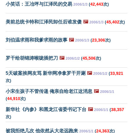
小笑话：王冶坪与江泽民的交易
(
42,443
次)
2006/1/3
美前总统卡特和江泽民卸任后谁发傻
🖼️
(
45,402
次)
2006/1/3
刘伯温求雨和我爹求雨的故事
🖼️
(
23,306
次)
2006/1/3
罗干给胡锦涛喉咙插把刀
🖼️
(
45,506
次)
2006/1/2
5天破案挨网友骂 新华网净拿罗干开涮
🖼️
(
33,921
2006/1/2
次)
小宋生孩子不管传递 俺亲自给老江这消息
🖼️
2006/1/1
(
44,910
次)
新华社《内参》和黑龙江省委书记下台
🖼️
(
38,357
2006/1/1
次)
被我拒绝几次 他依然从大老远跑来
(
24,363
次)
2006/1/1