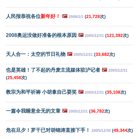
人民报恭祝各位
新年好！
🖼️
(
21,728
次)
2006/1/1
2008奥运没做好准备的根本原因
🖼️
(
121,392
次)
2005/12/31
天人合一：太空的节日礼物
🖼️
(
33,682
次)
2005/12/31
也是英雄！了不起的丹麦主流媒体驻沪记者
🖼️
2005/12/31
(
25,458
次)
教宗为和平祈祷 小胡拿自己耍笑
🖼️
(
35,108
次)
2005/12/31
一篇令我睡意全无的文章
🖼️
(
36,782
次)
2005/12/31
危在旦夕！罗干已对胡锦涛直接下手！
(
49,344
次)
2005/12/30