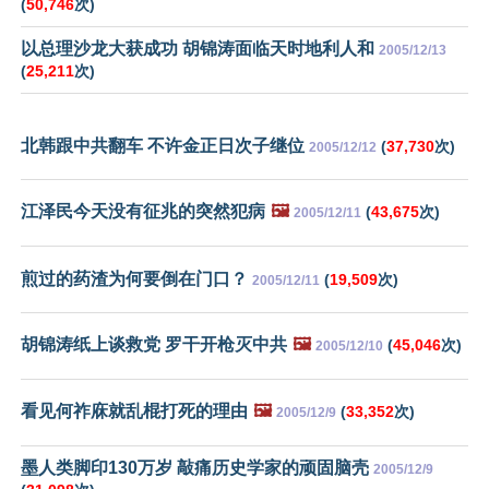
(
50,746
次)
以总理沙龙大获成功 胡锦涛面临天时地利人和
2005/12/13
(
25,211
次)
北韩跟中共翻车 不许金正日次子继位
(
37,730
次)
2005/12/12
江泽民今天没有征兆的突然犯病
🖼️
(
43,675
次)
2005/12/11
煎过的药渣为何要倒在门口？
(
19,509
次)
2005/12/11
胡锦涛纸上谈救党 罗干开枪灭中共
🖼️
(
45,046
次)
2005/12/10
看见何祚庥就乱棍打死的理由
🖼️
(
33,352
次)
2005/12/9
墨人类脚印130万岁 敲痛历史学家的顽固脑壳
2005/12/9