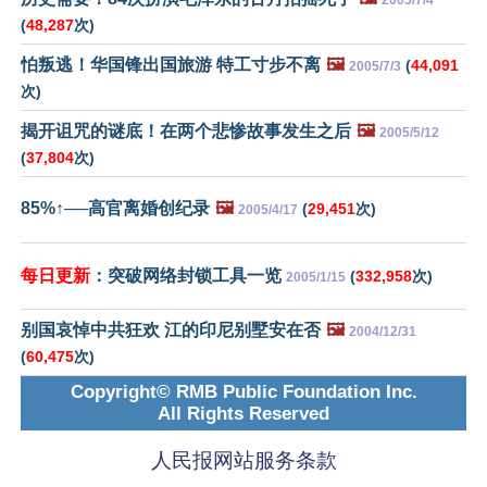
2005/7/4
(
48,287
次)
怕叛逃！华国锋出国旅游 特工寸步不离
🖼️
(
44,091
2005/7/3
次)
揭开诅咒的谜底！在两个悲惨故事发生之后
🖼️
2005/5/12
(
37,804
次)
85%↑──高官离婚创纪录
🖼️
(
29,451
次)
2005/4/17
每日更新
：突破网络封锁工具一览
(
332,958
次)
2005/1/15
别国哀悼中共狂欢 江的印尼别墅安在否
🖼️
2004/12/31
(
60,475
次)
Copyright© RMB Public Foundation Inc.
All Rights Reserved
人民报网站服务条款