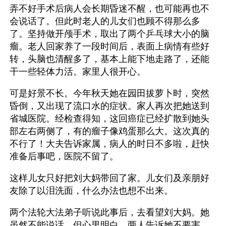
弄不好手术后病人会长期昏迷不醒，也可能再也不
会说话了。但此时老人的儿女们也顾不得那么多
了。坚持做开颅手术，取出了两个乒乓球大小的脑
瘤。老人回家养了一段时间后，表面上病情有些好
转，头脑也清醒多了，基本上能下地走路了，还能
干一些轻体力活。家里人很开心。
可是好景不长。今年秋天她在园田拔萝卜时，突然
昏倒，又出现了流口水的症状。家人再次把她送到
省城医院。经检查得知，这回癌症已经扩散到她头
部左右两侧了，有的瘤子像鸡蛋那么大。这次真的
不行了！大夫告诉家属，病人的时日不多啦，赶快
准备后事吧，医院不留了。
这样儿女只好把刘大妈带回了家。儿女们及亲朋好
友除了以泪洗面，什么办法也想不出来。
两个法轮大法弟子听说此事后，去看望刘大妈。她
虽然不能说话，但心里明白。两人告诉她不要害