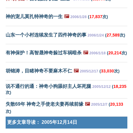
神的宠儿莫扎特神奇的一生
🖼️
(
17,837
次)
2006/1/28
山东一个小村连续发生了四件神奇的事
(
27,589
次)
2006/1/24
有神保护！高智晟神奇躲过车祸暗杀
🖼️
(
20,214
次)
2006/1/18
胡锦涛，目睹神奇不要麻木不仁
🖼️
(
33,030
次)
2005/12/17
说不通行的通：神奇小狗舔好主人坏死腿
(
18,235
2005/12/12
次)
失散69年 神奇之手使老夫妻再续前缘
🖼️
(
20,133
2005/12/7
次)
更多文章导读：
2005年12月14日