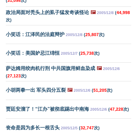
(
31,098
次)
政治局面对秃头上的虱子猛发奇谈怪论
🖼️
(
44,998
2005/12/8
次)
小笑话：江泽民的法庭辩护
(
25,807
次)
2005/12/8
小笑话：美国妒忌江绵恒
(
25,738
次)
2005/12/7
萨达姆用绞肉机行刑 中共国旗用鲜血染成
🖼️
2005/12/6
(
27,123
次)
小胡两拳一出 军头四分五裂
🖼️
(
51,205
次)
2005/12/6
贾廷安溜了！“江办”被彻底踢出中南海
(
47,228
次)
2005/12/6
丧命是因为多长一根舌头
(
32,747
次)
2005/12/5