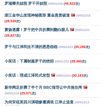
罗瑞卿关妓院 罗干开妓院
(
45,922
次)
2005/12/16
浙江金华山发现神秘图形 重金悬赏破迷
🖼️
2005/12/16
(
28,530
次)
萧扬透露！罗干把中共折腾到翻白眼儿
🖼️
2005/12/15
(
39,827
次)
罗干与江泽民扯不清的恩恩怨怨
(
55,286
次)
2005/12/15
小笑话：下属制服罗干的绝招
(
28,460
次)
2005/12/15
小笑话：理成江泽民式发型
🖼️
(
30,183
次)
2005/12/14
新华网足折腾了半个月 BBC报导让中共煞住闸
🖼️
(
25,071
次)
2005/12/14
为何宋祖英四川演唱惨遭调戏 江停止追查
2005/12/13