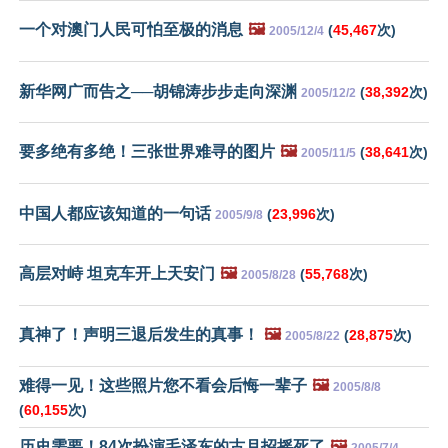
一个对澳门人民可怕至极的消息
🖼️
(
45,467
次)
2005/12/4
新华网广而告之──胡锦涛步步走向深渊
(
38,392
次)
2005/12/2
要多绝有多绝！三张世界难寻的图片
🖼️
(
38,641
次)
2005/11/5
中国人都应该知道的一句话
(
23,996
次)
2005/9/8
高层对峙 坦克车开上天安门
🖼️
(
55,768
次)
2005/8/28
真神了！声明三退后发生的真事！
🖼️
(
28,875
次)
2005/8/22
难得一见！这些照片您不看会后悔一辈子
🖼️
2005/8/8
(
60,155
次)
历史需要！84次扮演毛泽东的古月招摇死了
🖼️