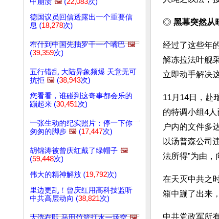
中崩溃
🖼️
(
22,083
次)
德国议员回信透露出一个重要信
◎ 
黑幕突然从
息 (
18,278
次)
布什到中国先抽罗干一个嘴巴
🖼️
经过了这些年的
(
39,359
次)
解冻拉法叶舰
五行错乱 大陆异象频爆 天意无可
立即动手解决
抗拒
🖼️
(
38,943
次)
您看看，谁碰到这奇事都会乐的
11月14日，
蹦起来 (
30,451
次)
的特调小组4
一张生动的纪实照片：停一下你
户内的文件多达
匆匆的脚步
🖼️
(
17,447
次)
以汤普森公司
胡锦涛被曾庆红戴了绿帽子
🖼️
法所得”为由
(
59,448
次)
伟大的精神解放 (
19,792
次)
在天灭中共之时
里边更乱！曾庆红用高科技监听
箱中蹦了出来
中共高层动向 (
38,821
次)
中共党政军所
大选在即 马田竹篮打水一场空
🖼️