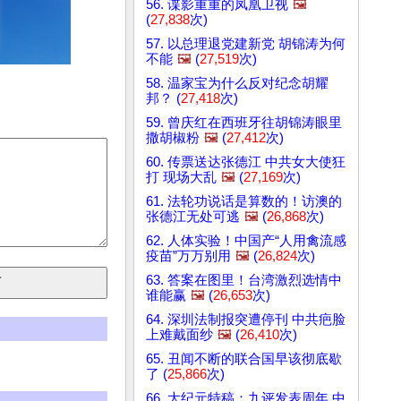
56. 谍影重重的凤凰卫视
🖼️
(
27,838
次)
57. 以总理退党建新党 胡锦涛为何
不能
🖼️
(
27,519
次)
58. 温家宝为什么反对纪念胡耀
邦？ (
27,418
次)
59. 曾庆红在西班牙往胡锦涛眼里
撒胡椒粉
🖼️
(
27,412
次)
60. 传票送达张德江 中共女大使狂
打 现场大乱
🖼️
(
27,169
次)
61. 法轮功说话是算数的！访澳的
张德江无处可逃
🖼️
(
26,868
次)
62. 人体实验！中国产“人用禽流感
疫苗”万万别用
🖼️
(
26,824
次)
63. 答案在图里！台湾激烈选情中
谁能赢
🖼️
(
26,653
次)
64. 深圳法制报突遭停刊 中共疤脸
上难戴面纱
🖼️
(
26,410
次)
65. 丑闻不断的联合国早该彻底歇
了 (
25,866
次)
66. 大纪元特稿：九评发表周年 中