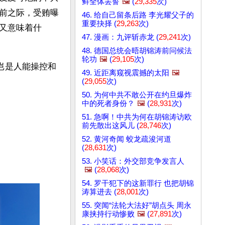
鲜全体罢誓
🖼️
(
29,335
次)
前之际，受贿曝
46. 给自己留条后路 李光耀父子的
重要抉择 (
29,263
次)
又意味着什
47. 漫画：九评斩赤龙 (
29,241
次)
48. 德国总统会晤胡锦涛前问候法
轮功
🖼️
(
29,105
次)
岂是人能操控和
49. 近距离窥视震撼的太阳
🖼️
(
29,055
次)
50. 为何中共不敢公开在约旦爆炸
中的死者身份？
🖼️
(
28,931
次)
51. 急啊！中共为何在胡锦涛访欧
前先散出这风儿 (
28,746
次)
52. 黄河奇闻 蛟龙疏浚河道
(
28,631
次)
53. 小笑话：外交部竞争发言人
🖼️
(
28,068
次)
54. 罗干犯下的这新罪行 也把胡锦
涛算进去 (
28,001
次)
55. 突闻“法轮大法好”胡点头 周永
康挟持行动惨败
🖼️
(
27,891
次)