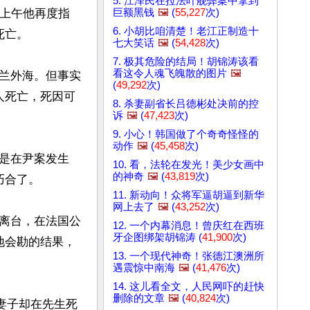
5. 江泽民在拉法叶舰弊案中拿到
巨额黑钱
🖼️
(
55,227
次)
日上午他再度指
6. 小胡比咱清楚！老江正制造十
死亡。
七大笑话
🖼️
(
54,428
次)
7. 极其危险的结局！胡锦涛该看
看这令人魂飞魄散的图片
🖼️
兰外海。但事实
(
49,292
次)
人死亡，死因可
8. 杀妻副省长吕德彬处决前的控
诉
🖼️
(
47,423
次)
9. 小心！韩国做了个奇奇怪怪的
动作
🖼️
(
45,458
次)
是在尹案发生
10. 看，法轮在发光！美少女画中
的神奇
🖼️
(
43,819
次)
巧合了。
11. 新动向！众将军逼胡逼到新华
网上去了
🖼️
(
43,252
次)
离台，在法国公
12. 一个内幕消息！曾庆红在西班
牙企图绑架胡锦涛 (
41,900
次)
地会勘的结果，
13. 一个现代神奇！张德江澳洲所
遇震惊中南海
🖼️
(
41,476
次)
14. 这儿看全文，人民网吓的赶快
删除的文章
🖼️
(
40,824
次)
妻子却在先生死