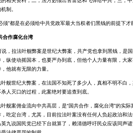
舰的相关资料；二，法方必须出售雷达和飞弹给中共；三，中
的机制。
必须”都是在必须给中共党政军最大当权者们黑钱的前提下才
共合作腐化台湾 
6日说，拉法叶舰弊案是世纪大弊案，共产党也拿到黑钱，是
申，纵使动摇国本，也要严办到底，但他个人力量有限，大家
持，他就有无限的力量。
法叶舰世纪大弊案，在法国不知死了多少人，真相不明不白，
不杀人灭口的过程，此案绝对要追查到底。
法叶舰案佣金流向中共高层，是“国共合作，腐化台湾”的实际
作，吃定台湾，尤其，目前拉法叶案没有任何人负起政治和法
马英九说国民党已经下台就算了，赖清德呼吁民众应该同声谴
接受法律严厉的制裁。