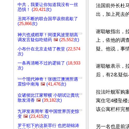
中共，我要让你知道我没有一丝
法国前外长杜
恐惧！ (
20,421
次)
出，加上死去
丑闻不断的联合国早该彻底歇了
(
25,866
次)
谢聪敏指出，
神六也成稻草！间谍风波里胡高
调发言疑似吃错药
🖼️
(
25,552
次)
上，依他的调
疑。他说，事
小布什在北京走错了教堂 (
22,574
次)
一条再清晰不过的逻辑了 (
18,933
谢聪敏表示，
次)
后，有2名疑
一个现代神奇！张德江澳洲所遇
震惊中南海
🖼️
(
41,476
次)
拉法叶舰军购
众诸侯比江家帮横 小胡试让粪坑
散发清香
🖼️
(
39,182
次)
寓住宅4楼坠
该公寓栏杆完
九评发表周年 看中国世界历史惊
变
🖼️
(
23,415
次)
罗干犯下的这新罪行 也把胡锦涛
另一名也是前