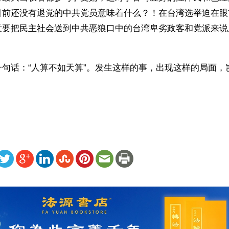
目前还没有退党的中共党员意味着什么？！在台湾选举迫在眼
意要把民主社会送到中共恶狼口中的台湾卑劣政客和党派来说
一句话：“人算不如天算”。发生这样的事，出现这样的局面，
ww.renminbao.com/rmb/articles/2005/11/27/38490.html