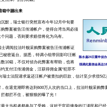
暗箱中蹦出来
沉默，瑞士银行突然宣布今年12月中旬要
采购弊案被告汪传浦帐户，使得台湾当局必须
这个问题，否则要求赔偿将化为乌有。
赴瑞士调阅拉法叶舰采购弊案被告汪传浦帐证
人已秘密返台。据悉，特调小组带回影印汪帐
陈水扁24日重申侦
数10箱，不仅对侦办此弊案有帮助，也将
强调此案佣金高达1
违约支付汪传浦佣金，汪获得佣金属“犯罪不
，向瑞士法院请求返还汪帐户被查扣的巨款，估计至少求偿5亿
，在退党潮即将达到600万人次的当口上，拉法叶舰采购弊
，拦都拦不住，被狠狠的曝了光！
有最大当权者都参与了受贿，这对于官司缠身的江泽民和已经