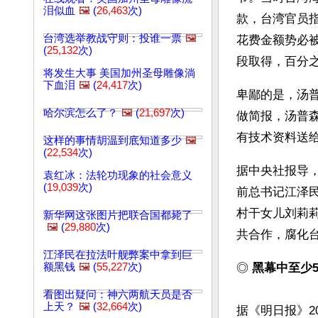
泪似血
🖼️
(
26,463
次)
款，台湾官员
台湾选举教战守则：投谁一票
🖼️
花费金额势必被
(
25,132
次)
段取得，百分
将发生大事 美国加州圣母雕像淌
下血泪
🖼️
(
24,417
次)
卑鄙的是，汤普
哈尔滨怎么了？
🖼️
(
21,697
次)
做简报，汤普
有技术资料送给
这样的事情胡温到底知道多少
🖼️
(
22,534
次)
据中央社报导，
袁红冰：法轮功现象的社会意义
(
19,039
次)
前总书记江泽
村干女儿刘莉
新华网这张图片把联合国都毙了
🖼️
(
29,880
次)
共合作，腐化台
江泽民在拉法叶舰弊案中拿到巨
额黑钱
🖼️
(
55,227
次)
◎ 
黑幕中至少5
看图出疑问：神六两航天员是否
上天？
🖼️
(
32,664
次)
据《明日报》2