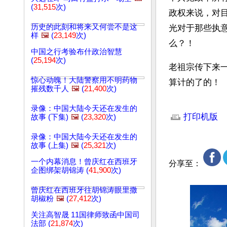
(
31,515
次)
政权来说，对
历史的此刻和将来又何尝不是这
光对于那些执
样
🖼️
(
23,149
次)
么？！
中国之行考验布什政治智慧
(
25,194
次)
老祖宗传下来
惊心动魄！大陆警察用不明药物
算计的了的！
摧残数千人
🖼️
(
21,400
次)
文章网址: http://w
录像：中国大陆今天还在发生的
打印机版
故事 (下集)
🖼️
(
23,320
次)
录像：中国大陆今天还在发生的
故事 (上集)
🖼️
(
25,321
次)
一个内幕消息！曾庆红在西班牙
分享至：
企图绑架胡锦涛 (
41,900
次)
曾庆红在西班牙往胡锦涛眼里撒
胡椒粉
🖼️
(
27,412
次)
关注高智晟 11国律师致函中国司
法部 (
21,874
次)