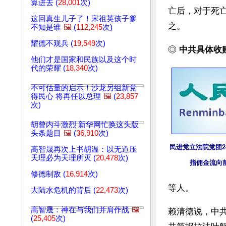
算进去 (
28,001
次)
亡后，对于死
这回真生儿子了！宋祖英孩子爹
之。
不知是谁
🖼️
(
112,245
次)
耀德不观兵 (
19,549
次)
◎ 
中共具体收
他们才是国家和民族以及这个时
代的荣耀 (
18,340
次)
不可估量的启示！沙龙另组新党
得民心 将再任以总理
🖼️
(
23,857
次)
胡曾内斗激烈 新华网忙换这头版
头条题目
🖼️
(
36,910
次)
民进党立法院党团2
高智晟再次上书胡温：以无道压
天理必为天理所灭 (
20,478
次)
指佣金流向
修德制敌 (
16,914
次)
等人。
大陆水危机的背后 (
22,473
次)
高智晟：神在与我们并肩作战
🖼️
赖清德说，中
(
25,405
次)