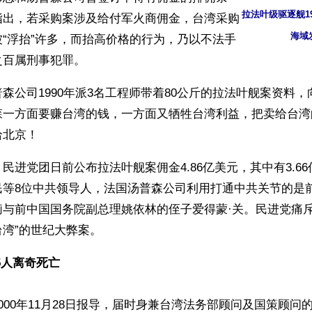
拉法叶级驱逐舰19
指出，若采购案涉及给付军火商佣金，台湾采购
海域
“浮抬”许多，而抬高价格的行为，乃以不法手
之百属刑事犯罪。
森公司1990年派3名工程师带着80公斤的拉法叶舰案资料，
森一方面要赚台湾的钱，一方面又牺牲台湾利益，把卖给台湾
北京！ 
民进党团日前公布拉法叶舰案佣金4.86亿美元，其中有3.6
民等8位中共领导人，法国汤普森公司利用打通中共关节的是
莉与前中国国务院副总理姚依林的侄子爱得蒙·关。民进党痛斥
湾”的世纪大弊案。
人离奇死亡 
000年11月28日报导，届时身兼台湾法务部顾问及国策顾问