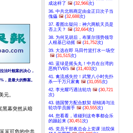
成这样了
🖼️
(
32,966
次)
36. 中共北韩商定由金正日次子当
傀儡
🖼️
(
32,688
次)
37. 看图出疑问：神六两航天员是
否上天？
🖼️
(
32,664
次)
38. 为何见胡后，布莱尔强势领导
人根基已动摇
🖼️
(
31,752
次)
39. 大选在即 马田竹篮打水一场空
🖼️
(
31,515
次)
40. 蓝绿是摇头丸！中共在台湾的
恶狗TVBS
🖼️
(
31,403
次)
办拉法叶舰案的决心，
41. 禽流感失控！武警八小时先扑
8%，是最大的弊案。
杀一千万只家禽
🖼️
(
31,055
次)
42. 李光耀巧遇法轮功
🖼️
(
30,721
美元。
次)
43. 德国警方配合默契 胡锦涛与法
轮功学员握手
🖼️
(
30,555
次)
案黑幕突然从暗
44. 您看看，谁碰到这奇事都会乐
的蹦起来 (
30,451
次)
45. 党员干部夜总会上党课 法院保
岌岌可危的中共