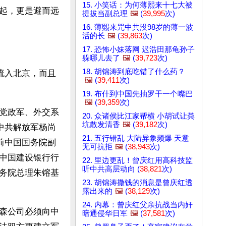
15. 小笑话：为何薄熙来十七大被
起，更是避而远
提拔当副总理
🖼️
(
39,995
次)
16. 薄熙来咒中共没98岁的薄一波
活的长
🖼️
(
39,863
次)
17. 恐怖小妹落网 迟浩田那龟孙子
躲哪儿去了
🖼️
(
39,723
次)
18. 胡锦涛到底吃错了什么药？
流入北京，而且
🖼️
(
39,411
次)
19. 布什到中国先抽罗干一个嘴巴
🖼️
(
39,359
次)
共党政军、外交系
20. 众诸侯比江家帮横 小胡试让粪
坑散发清香
🖼️
(
39,182
次)
中共解放军杨尚
21. 五行错乱 大陆异象频爆 天意
前中国国务院副
无可抗拒
🖼️
(
38,943
次)
任中国建设银行行
22. 里边更乱！曾庆红用高科技监
听中共高层动向 (
38,821
次)
国务院总理朱镕基
23. 胡锦涛撒钱的消息是曾庆红透
露出来的
🖼️
(
38,129
次)
24. 内幕：曾庆红父亲抗战当内奸
森公司必须向中
暗通侵华日军
🖼️
(
37,581
次)