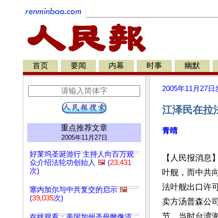
首页
要闻
内幕
时事
幽默
2005年11月27日
江泽民在拉
重点推荐文章
青晴
2005年11月27日
好莱坞圣诞游行 主持人向百万观
【人民报消息
众介绍法轮功创始人
🖼️
(
23,431
次)
叶舰，而中共
法叶舰出口许
塞内加尔与中共复交的启示
🖼️
(
39,035
次)
卖方汤普森公
节。当时台湾
在线观看：美国加州圣母雕像流