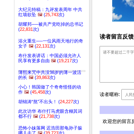
大纪元特稿：九评发表周年 中共
红墙欲坠
🖼️
(
25,743
次)
胡耀邦──被共产党吃掉的总书记
(
22,831
次)
读者留言反馈
浴火重生──一位风雨天地行的奇
女子
🖼️
(
22,131
次)
布什发表讲话：中国必须允许人
民享有更多自由
🖼️
(
19,217
次)
薄熙来咒中共没98岁的薄一波活
的长
🖼️
(
39,863
次)
小心！韩国做了个奇奇怪怪的动
作
🖼️
(
45,458
次)
读者暱称:
胡锦涛“熬”不出头！ (
24,227
次)
此次访华 布什打马虎眼含糊其词
都不行
🖼️
(
21,738
次)
欢迎您的留言
恐怖小妹落网 迟浩田那龟孙子躲
哪儿去了
🖼️
(
39,723
次)