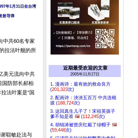
97年1月31日在台湾
发射导弹
向中共60名专家
的拉法叶舰的所
近期最受欢迎的文章
6亿美元流向中共
2005年11月27日
前国防部长郝柏
1. 漫画诗：最有效的救命良方
(
201,323
次)
拉法叶案是“国
2. 配画诗：泱泱五百万 中共连根
拔 (
188,724
次)
3. 这回真生儿子了！宋祖英孩子
爹不知是谁
🖼️
(
112,245
次)
4. 胡锦涛被曾庆红戴了绿帽子
🖼️
(
59,448
次)
的谢聪敏赴法与