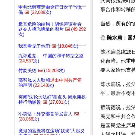
共简报拉法叶
中共北韩商定由金正日次子当傀
事合作和转移
儡
🖼️
(
32,688
次)
当然，所有的“
极其危险的结局！胡锦涛该看看
这令人魂飞魄散的图片
🖼️
(
49,292
次)
◎ 
陈水扁：国
我又看见了他们
🖼️
(
18,846
次)
陈水扁总统2
九评退党──中国的和平转型之路
化台湾。他重
(
24,537
次)
要大家给他支
竹韵美德
🖼️
(
19,208
次)
高智晟夫人耿和
退出中国共产党
陈水扁说，拉
的声明 (
22,143
次)
平，最后不得
突闻“法轮大法好”胡点头 周永康挟
持行动惨败
🖼️
(
27,891
次)
赖清德说，拉
小笑话：外交部竞争发言人
🖼️
民党和中共合
(
28,068
次)
是国民党主席
魔鬼的宫殿将在这场“奴隶”大起义
人绳之以法，