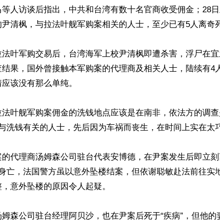
马等人访谈后指出，中共和台湾有数十名官商收受佣金；28
的尹清枫，与拉法叶舰军购案相关的人士，至少已有5人离奇
拉法叶军购交易后，台湾海军上校尹清枫即遭杀害，浮尸在宜
查结果，国外曾接触本军购案的代理商及相关人士，陆续有4
情应该没有那么单纯。
拉法叶舰军购案佣金的洗钱地点应该是在南非，依法方的调查
似与洗钱有关的人士，先后因为车祸而丧生，在时间上实在太
案的代理商汤姆森公司驻台代表安博德，在尹案发生后即立刻
楼身亡，法国警方虽以意外坠楼结案，但依谢聪敏赴法前往实
整，意外坠楼的原因令人起疑。
汤姆森公司驻台经理阿贝沙，也在尹案后死于“疾病”，但他的