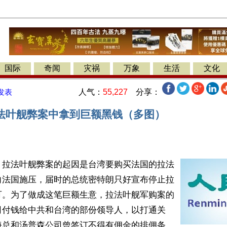
国际
奇闻
灾祸
万象
生活
文化
人气：
55,227
分享：
发表
法叶舰弊案中拿到巨额黑钱（多图）
】拉法叶舰弊案的起因是台湾要购买法国的拉法
向法国施压，届时的总统密特朗只好宣布停止拉
可。为了做成这笔巨额生意，拉法叶舰军购案的
司付钱给中共和台湾的部份领导人，以打通关
海总和汤普森公司曾签订不得有佣金的排佣条