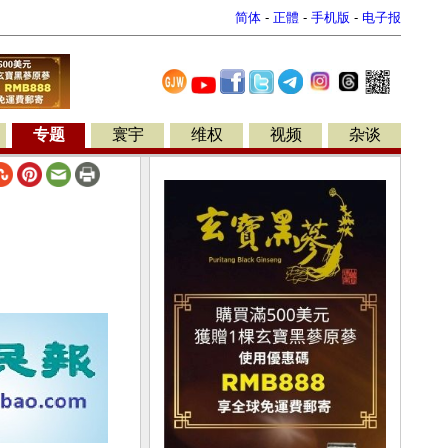
简体
-
正體
-
手机版
-
电子报
专题
寰宇
维权
视频
杂谈