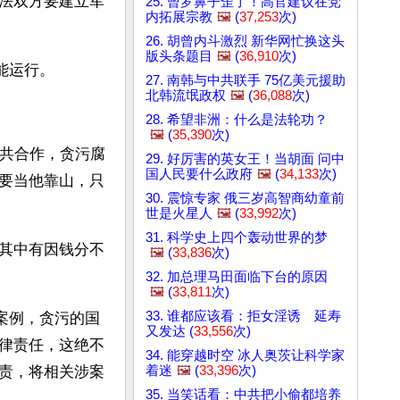
法双方要建立军
25. 曾罗鼻子歪了！高官建议在党
内拓展宗教
🖼️
(
37,253
次)
26. 胡曾内斗激烈 新华网忙换这头
版头条题目
🖼️
(
36,910
次)
能运行。
27. 南韩与中共联手 75亿美元援助
北韩流氓政权
🖼️
(
36,088
次)
28. 希望非洲：什么是法轮功？
🖼️
(
35,390
次)
国共合作，贪污腐
29. 好厉害的英女王！当胡面 问中
国人民要什么政府
🖼️
(
34,133
次)
要当他靠山，只
30. 震惊专家 俄三岁高智商幼童前
世是火星人
🖼️
(
33,992
次)
31. 科学史上四个轰动世界的梦
其中有因钱分不
🖼️
(
33,836
次)
32. 加总理马田面临下台的原因
🖼️
(
33,811
次)
33. 谁都应该看：拒女淫诱 延寿
案例，贪污的国
又发达 (
33,556
次)
律责任，这绝不
34. 能穿越时空 冰人奥茨让科学家
着迷
🖼️
(
33,396
次)
责，将相关涉案
35. 当笑话看：中共把小偷都培养