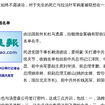
亡始终不愿谈论，对于先生的死亡与拉法叶军购案被联想在一
贿名单 
由法国前外长杜马透露，拉舰佣金案确有部份
名单在手。
民进党团干事长赖清德说，爱得蒙·关打通中
统关节，收贿名单包括前中共总书记江泽民、
昆、前中央军委副主席刘华清、前总理李鹏、
4日举行记者会，
总理姚依林、前副总理王岐山(姚的女婿、曾
前国共高官
长，现任北京市长)、前中共外长钱其琛、前
共也与汤普森公司签订密约，达成三点共识，包括：一，汤姆