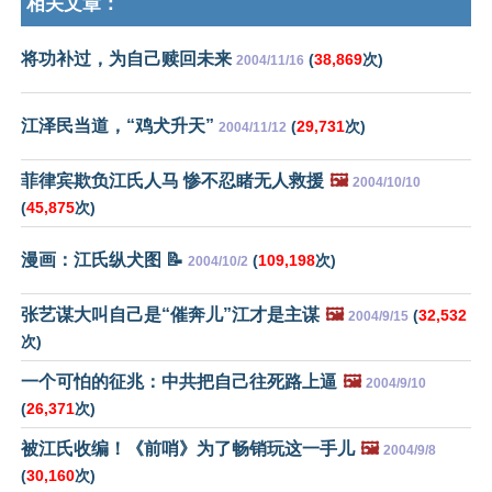
相关文章：
将功补过，为自己赎回未来
(
38,869
次)
2004/11/16
江泽民当道，“鸡犬升天”
(
29,731
次)
2004/11/12
菲律宾欺负江氏人马 惨不忍睹无人救援
🖼️
2004/10/10
(
45,875
次)
漫画：江氏纵犬图 📝
(
109,198
次)
2004/10/2
张艺谋大叫自己是“催奔儿”江才是主谋
🖼️
(
32,532
2004/9/15
次)
一个可怕的征兆：中共把自己往死路上逼
🖼️
2004/9/10
(
26,371
次)
被江氏收编！《前哨》为了畅销玩这一手儿
🖼️
2004/9/8
(
30,160
次)