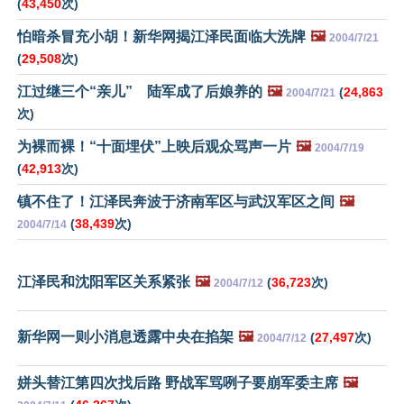
(
43,450
次)
怕暗杀冒充小胡！新华网揭江泽民面临大洗牌
🖼️
2004/7/21
(
29,508
次)
江过继三个“亲儿” 陆军成了后娘养的
🖼️
(
24,863
2004/7/21
次)
为裸而裸！“十面埋伏”上映后观众骂声一片
🖼️
2004/7/19
(
42,913
次)
镇不住了！江泽民奔波于济南军区与武汉军区之间
🖼️
(
38,439
次)
2004/7/14
江泽民和沈阳军区关系紧张
🖼️
(
36,723
次)
2004/7/12
新华网一则小消息透露中央在掐架
🖼️
(
27,497
次)
2004/7/12
姘头替江第四次找后路 野战军骂咧子要崩军委主席
🖼️