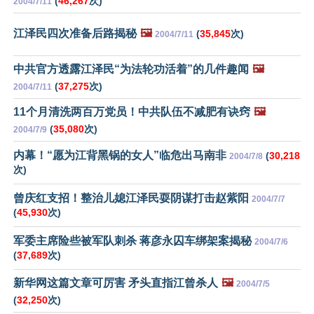
(
46,267
次)
2004/7/11
江泽民四次准备后路揭秘
🖼️
(
35,845
次)
2004/7/11
中共官方透露江泽民“为法轮功活着”的几件趣闻
🖼️
(
37,275
次)
2004/7/11
11个月清洗两百万党员！中共队伍不减肥有诀窍
🖼️
(
35,080
次)
2004/7/9
内幕！“愿为江背黑锅的女人”临危出马南非
(
30,218
2004/7/8
次)
曾庆红支招！整治儿媳江泽民耍阴谋打击赵紫阳
2004/7/7
(
45,930
次)
军委主席险些被军队刺杀 蒋彦永囚车绑架案揭秘
2004/7/6
(
37,689
次)
新华网这篇文章可厉害 矛头直指江曾杀人
🖼️
2004/7/5
(
32,250
次)