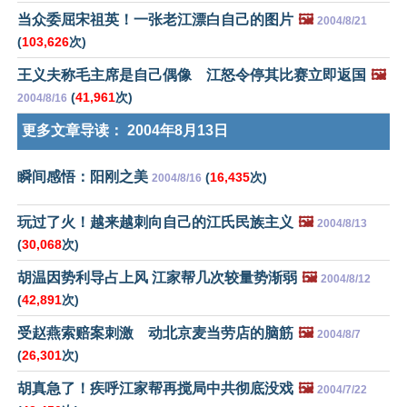
当众委屈宋祖英！一张老江漂白自己的图片
🖼️
2004/8/21
(
103,626
次)
王义夫称毛主席是自己偶像 江怒令停其比赛立即返国
🖼️
(
41,961
次)
2004/8/16
更多文章导读：
2004年8月13日
瞬间感悟：阳刚之美
(
16,435
次)
2004/8/16
玩过了火！越来越刺向自己的江氏民族主义
🖼️
2004/8/13
(
30,068
次)
胡温因势利导占上风 江家帮几次较量势渐弱
🖼️
2004/8/12
(
42,891
次)
受赵燕索赔案刺激 动北京麦当劳店的脑筋
🖼️
2004/8/7
(
26,301
次)
胡真急了！疾呼江家帮再搅局中共彻底没戏
🖼️
2004/7/22