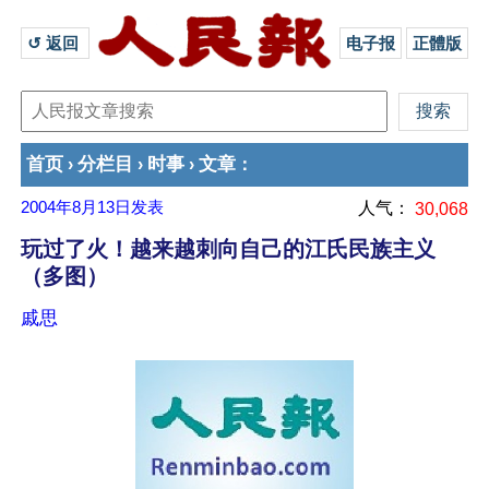
↺ 返回 
电子报
正體版
首页
分栏目
时事
文章
›
›
›
：
2004年8月13日
发表
人气：
30,068
玩过了火！越来越刺向自己的江氏民族主义
（多图）
戚思