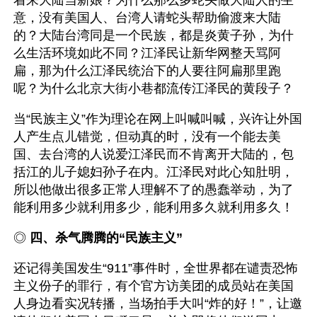
着来大陆当新娘？为什么那么多蛇头做大陆人的生
意，没有美国人、台湾人请蛇头帮助偷渡来大陆
的？大陆台湾同是一个民族，都是炎黄子孙，为什
么生活环境如此不同？江泽民让新华网整天骂阿
扁，那为什么江泽民统治下的人要往阿扁那里跑
呢？为什么北京大街小巷都流传江泽民的黄段子？
当“民族主义”作为理论在网上叫喊叫喊，兴许让外国
人产生点儿错觉，但动真的时，没有一个能去美
国、去台湾的人说爱江泽民而不肯离开大陆的，包
括江的儿子媳妇孙子在内。江泽民对此心知肚明，
所以他做出很多正常人理解不了的愚蠢举动，为了
能利用多少就利用多少，能利用多久就利用多久！ 
◎ 
四、杀气腾腾的“民族主义”
还记得美国发生“911”事件时，全世界都在谴责恐怖
主义份子的罪行，有个官方访美团的成员站在美国
人身边看实况转播，当场拍手大叫“炸的好！”，让邀