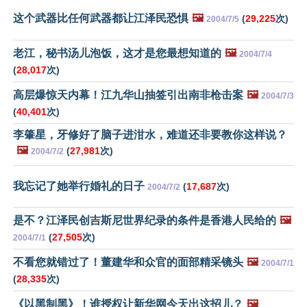
这个武器比任何武器都让江泽民恐惧
🖼️
(
29,225
次)
2004/7/5
老江，秘书汤儿泡饭，这才是您最想知道的
🖼️
2004/7/4
(
28,017
次)
高层爆惊天内幕！江九华山抽签引出南非枪击案
🖼️
2004/7/3
(
40,401
次)
李肇星，牙修好了脑子进泔水，难道还非要教你这样说？
🖼️
(
27,981
次)
2004/7/2
我忘记了她举行婚礼的日子
(
17,687
次)
2004/7/2
是不？江泽民创吉斯尼世界纪录的条件是香港人民给的
🖼️
(
27,505
次)
2004/7/1
不看您就错过了！董建华和众官的面部精采镜头
🖼️
2004/7/1
(
28,335
次)
《以黑制黑》！谁授权让新华网今天出这招儿？
🖼️