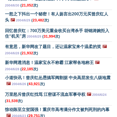
(
21,052
次)
2004/6/30
一怒之下抖出一个秘密！有人扬言出200万元买曾庆红人
头
🖼️
(
23,482
次)
2004/6/29
回忆曾庆红：700万美元重金收买台湾杀手 胡锦涛婉拒入
住“机关”房
(
31,994
次)
2004/6/29
有意思，新华网改了题目，还让温家宝来个温柔的笑
🖼️
(
21,932
次)
2004/6/28
新华网透消息！温家宝永不称霸 江家帮各地称王
🖼️
(
22,185
次)
2004/6/28
小道快讯！曾庆红怂恿搞军阀割据 中央高层发生八级地震
🖼️
(
43,921
次)
2004/6/26
万里怒斥曾庆红找骂 江密谋不流血军事夺权
🖼️
2004/6/24
(
31,539
次)
惊动陈至立贺国强！重庆市高考满分作文被判死刑的内幕
🖼️
(
29,751
次)
2004/6/23