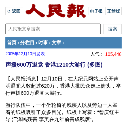
↺ 返回 
电子报
正體版
首页
分栏目
时事
文章
›
›
›
：
2005年12月10日
发表
人气：
105,448
声援600万退党 香港1210大游行 (多图)
【人民报消息】12月10日，在大纪元网站上公开声
明退党人数超过620万，香港大批民众走上街头，举
行声援600万退党大游行。
游行队伍中，一个坐轮椅的残疾人以及旁边一人举
着的纸板吸引了众多目光。纸板上写着：“曾庆红主
导 江泽民残害 李美在九年前害成残废”。