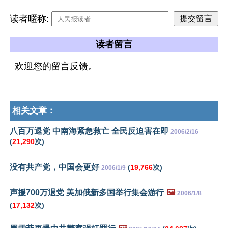
读者暱称:
读者留言
欢迎您的留言反馈。
相关文章：
八百万退党 中南海紧急救亡 全民反迫害在即
2006/2/16
(
21,290
次)
没有共产党，中国会更好
(
19,766
次)
2006/1/9
声援700万退党 美加俄新多国举行集会游行
🖼️
2006/1/8
(
17,132
次)