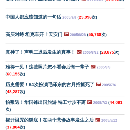
中国人都应该知道的一句话
(
23,996
次)
2005/9/8
高层对峙 坦克车开上天安门
🖼️
(
55,768
次)
2005/8/28
真神了！声明三退后发生的真事！
🖼️
(
28,875
次)
2005/8/22
难得一见！这些照片您不看会后悔一辈子
🖼️
2005/8/8
(
60,155
次)
历史需要！84次扮演毛泽东的古月招摇死了
🖼️
2005/7/4
(
48,287
次)
怕叛逃！华国锋出国旅游 特工寸步不离
🖼️
(
44,091
2005/7/3
次)
揭开诅咒的谜底！在两个悲惨故事发生之后
🖼️
2005/5/12
(
37,804
次)