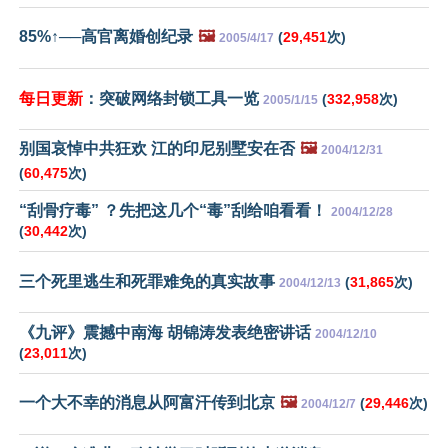
85%↑──高官离婚创纪录
🖼️
(
29,451
次)
2005/4/17
每日更新
：突破网络封锁工具一览
(
332,958
次)
2005/1/15
别国哀悼中共狂欢 江的印尼别墅安在否
🖼️
2004/12/31
(
60,475
次)
“刮骨疗毒” ？先把这几个“毒”刮给咱看看！
2004/12/28
(
30,442
次)
三个死里逃生和死罪难免的真实故事
(
31,865
次)
2004/12/13
《九评》震撼中南海 胡锦涛发表绝密讲话
2004/12/10
(
23,011
次)
一个大不幸的消息从阿富汗传到北京
🖼️
(
29,446
次)
2004/12/7