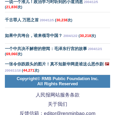
一说一个准儿！政治学习时听到的小道消息
2004/12/5
(
21,830
次)
千古罪人 万恶之首
(
30,238
次)
2004/12/5
如果中共垮台，谁来领导中国？
(
30,218
次)
2004/12/2
一个中共决不解密的密闻：毛泽东行宫的故事
2004/12/1
(
69,060
次)
一张令你跌跟头的图片！真不知新华网是谁这么恶作剧
🖼️
(
44,271
次)
2004/11/18
Copyright© RMB Public Foundation Inc.
All Rights Reserved
人民报网站服务条款
关于我们
反馈信箱：
editor@renminbao.com