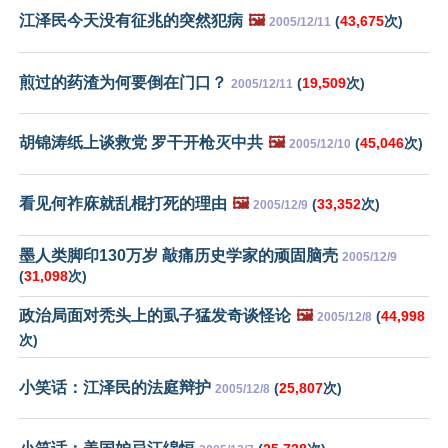
江泽民今天没有征兆的突然犯病
🖼️
(
43,675
次)
2005/12/11
煎过的药渣为何要倒在门口？
(
19,509
次)
2005/12/11
胡锦涛纸上谈救党 罗干开枪灭中共
🖼️
(
45,046
次)
2005/12/10
看见何祚庥就乱棍打死的理由
🖼️
(
33,352
次)
2005/12/9
墨人类脚印130万岁 敲痛历史学家的顽固脑壳
2005/12/9
(
31,098
次)
政治局面对秃头上的虱子猛发奇谈怪论
🖼️
(
44,998
2005/12/8
次)
小笑话：江泽民的法庭辩护
(
25,807
次)
2005/12/8