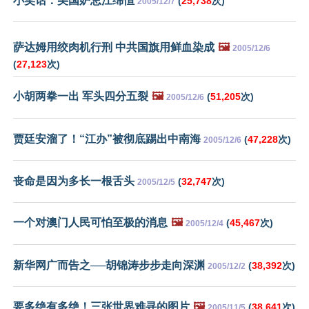
小笑话：美国妒忌江绵恒
(
25,738
次)
2005/12/7
萨达姆用绞肉机行刑 中共国旗用鲜血染成
🖼️
2005/12/6
(
27,123
次)
小胡两拳一出 军头四分五裂
🖼️
(
51,205
次)
2005/12/6
贾廷安溜了！“江办”被彻底踢出中南海
(
47,228
次)
2005/12/6
丧命是因为多长一根舌头
(
32,747
次)
2005/12/5
一个对澳门人民可怕至极的消息
🖼️
(
45,467
次)
2005/12/4
新华网广而告之──胡锦涛步步走向深渊
(
38,392
次)
2005/12/2
要多绝有多绝！三张世界难寻的图片
🖼️
(
38,641
次)
2005/11/5