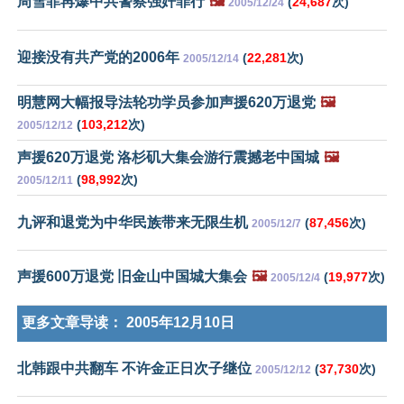
周雪菲再爆中共警察强奸罪行
🖼️
(
24,687
次)
2005/12/24
迎接没有共产党的2006年
(
22,281
次)
2005/12/14
明慧网大幅报导法轮功学员参加声援620万退党
🖼️
(
103,212
次)
2005/12/12
声援620万退党 洛杉矶大集会游行震撼老中国城
🖼️
(
98,992
次)
2005/12/11
九评和退党为中华民族带来无限生机
(
87,456
次)
2005/12/7
声援600万退党 旧金山中国城大集会
🖼️
(
19,977
次)
2005/12/4
更多文章导读：
2005年12月10日
北韩跟中共翻车 不许金正日次子继位
(
37,730
次)
2005/12/12