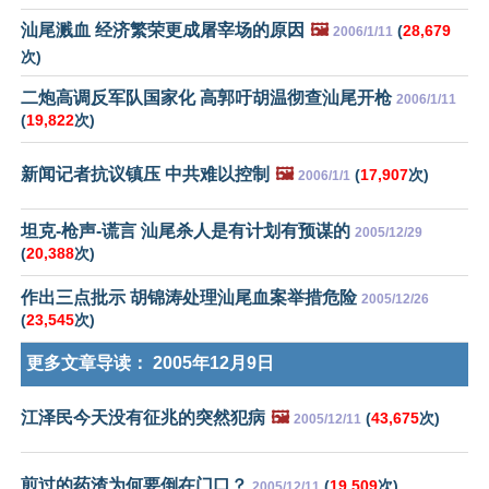
汕尾溅血 经济繁荣更成屠宰场的原因
🖼️
(
28,679
2006/1/11
次)
二炮高调反军队国家化 高郭吁胡温彻查汕尾开枪
2006/1/11
(
19,822
次)
新闻记者抗议镇压 中共难以控制
🖼️
(
17,907
次)
2006/1/1
坦克-枪声-谎言 汕尾杀人是有计划有预谋的
2005/12/29
(
20,388
次)
作出三点批示 胡锦涛处理汕尾血案举措危险
2005/12/26
(
23,545
次)
更多文章导读：
2005年12月9日
江泽民今天没有征兆的突然犯病
🖼️
(
43,675
次)
2005/12/11
煎过的药渣为何要倒在门口？
(
19,509
次)
2005/12/11