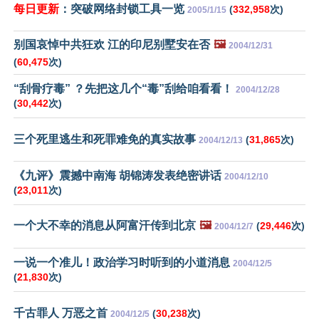
每日更新
：突破网络封锁工具一览
(
332,958
次)
2005/1/15
别国哀悼中共狂欢 江的印尼别墅安在否
🖼️
2004/12/31
(
60,475
次)
“刮骨疗毒” ？先把这几个“毒”刮给咱看看！
2004/12/28
(
30,442
次)
三个死里逃生和死罪难免的真实故事
(
31,865
次)
2004/12/13
《九评》震撼中南海 胡锦涛发表绝密讲话
2004/12/10
(
23,011
次)
一个大不幸的消息从阿富汗传到北京
🖼️
(
29,446
次)
2004/12/7
一说一个准儿！政治学习时听到的小道消息
2004/12/5
(
21,830
次)
千古罪人 万恶之首
(
30,238
次)
2004/12/5