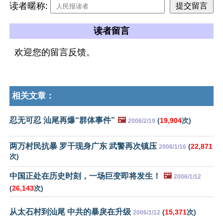
读者暱称:
读者留言
欢迎您的留言反馈。
相关文章：
忍无可忍 汕尾再爆“群体事件”
🖼️
(
19,904
次)
2006/2/19
两万村民抗暴 罗干现身广东 武警再次镇压
(
22,871
2006/1/16
次)
中国正处在历史时刻，一场巨变即将发生！
🖼️
2006/1/12
(
26,143
次)
从太石村到汕尾 中共的暴戾在升级
(
15,371
次)
2006/1/12