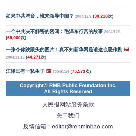
如果中共垮台，谁来领导中国？
(
30,218
次)
2004/12/2
一个中共决不解密的密闻：毛泽东行宫的故事
2004/12/1
(
69,060
次)
一张令你跌跟头的图片！真不知新华网是谁这么恶作剧
🖼️
(
44,271
次)
2004/11/18
江泽民有一私生子
🖼️
(
75,573
次)
2004/11/4
Copyright© RMB Public Foundation Inc.
All Rights Reserved
人民报网站服务条款
关于我们
反馈信箱：
editor@renminbao.com