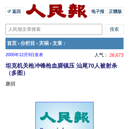
↺ 返回 
电子报
正體版
首页
分栏目
灾祸
文章
›
›
›
：
2005年12月9日
发表
人气：
26,673
坦克机关枪冲锋枪血腥镇压 汕尾70人被射杀
（多图）
唐玥