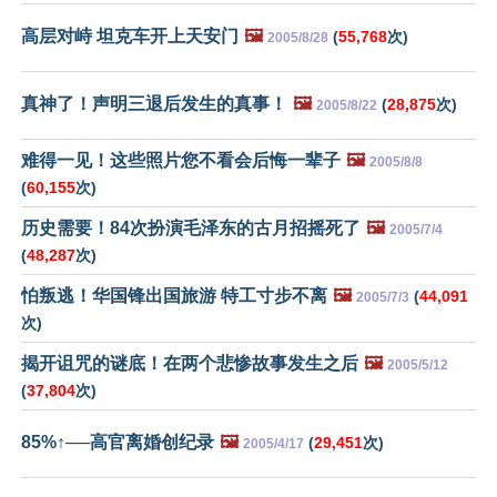
高层对峙 坦克车开上天安门
🖼️
(
55,768
次)
2005/8/28
真神了！声明三退后发生的真事！
🖼️
(
28,875
次)
2005/8/22
难得一见！这些照片您不看会后悔一辈子
🖼️
2005/8/8
(
60,155
次)
历史需要！84次扮演毛泽东的古月招摇死了
🖼️
2005/7/4
(
48,287
次)
怕叛逃！华国锋出国旅游 特工寸步不离
🖼️
(
44,091
2005/7/3
次)
揭开诅咒的谜底！在两个悲惨故事发生之后
🖼️
2005/5/12
(
37,804
次)
85%↑──高官离婚创纪录
🖼️
(
29,451
次)
2005/4/17