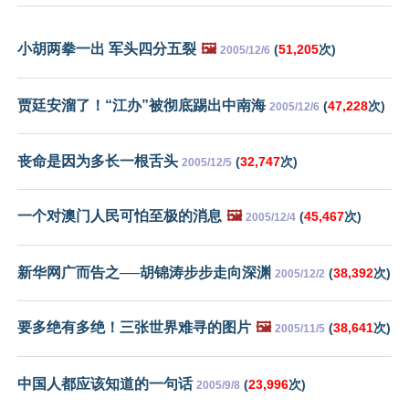
小胡两拳一出 军头四分五裂
🖼️
(
51,205
次)
2005/12/6
贾廷安溜了！“江办”被彻底踢出中南海
(
47,228
次)
2005/12/6
丧命是因为多长一根舌头
(
32,747
次)
2005/12/5
一个对澳门人民可怕至极的消息
🖼️
(
45,467
次)
2005/12/4
新华网广而告之──胡锦涛步步走向深渊
(
38,392
次)
2005/12/2
要多绝有多绝！三张世界难寻的图片
🖼️
(
38,641
次)
2005/11/5
中国人都应该知道的一句话
(
23,996
次)
2005/9/8