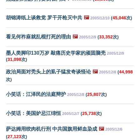
胡锦涛纸上谈救党 罗干开枪灭中共
🖼️
(
45,046
次)
2005/12/10
看见何祚庥就乱棍打死的理由
🖼️
(
33,352
次)
2005/12/9
墨人类脚印130万岁 敲痛历史学家的顽固脑壳
2005/12/9
(
31,098
次)
政治局面对秃头上的虱子猛发奇谈怪论
🖼️
(
44,998
2005/12/8
次)
小笑话：江泽民的法庭辩护
(
25,807
次)
2005/12/8
小笑话：美国妒忌江绵恒
(
25,738
次)
2005/12/7
萨达姆用绞肉机行刑 中共国旗用鲜血染成
🖼️
2005/12/6
(
27,123
次)