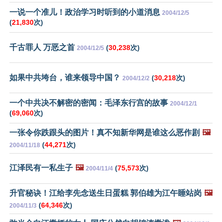
一说一个准儿！政治学习时听到的小道消息
2004/12/5
(
21,830
次)
千古罪人 万恶之首
(
30,238
次)
2004/12/5
如果中共垮台，谁来领导中国？
(
30,218
次)
2004/12/2
一个中共决不解密的密闻：毛泽东行宫的故事
2004/12/1
(
69,060
次)
一张令你跌跟头的图片！真不知新华网是谁这么恶作剧
🖼️
(
44,271
次)
2004/11/18
江泽民有一私生子
🖼️
(
75,573
次)
2004/11/4
升官秘诀！江给李先念送生日蛋糕 郭伯雄为江午睡站岗
🖼️
(
64,346
次)
2004/11/3