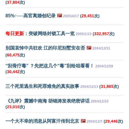
(
37,804
次)
85%↑──高官离婚创纪录
🖼️
(
29,451
次)
2005/4/17
每日更新
：突破网络封锁工具一览
(
332,957
次)
2005/1/15
别国哀悼中共狂欢 江的印尼别墅安在否
🖼️
2004/12/31
(
60,475
次)
“刮骨疗毒” ？先把这几个“毒”刮给咱看看！
2004/12/28
(
30,442
次)
三个死里逃生和死罪难免的真实故事
(
31,865
次)
2004/12/13
《九评》震撼中南海 胡锦涛发表绝密讲话
2004/12/10
(
23,010
次)
一个大不幸的消息从阿富汗传到北京
🖼️
(
29,446
次)
2004/12/7