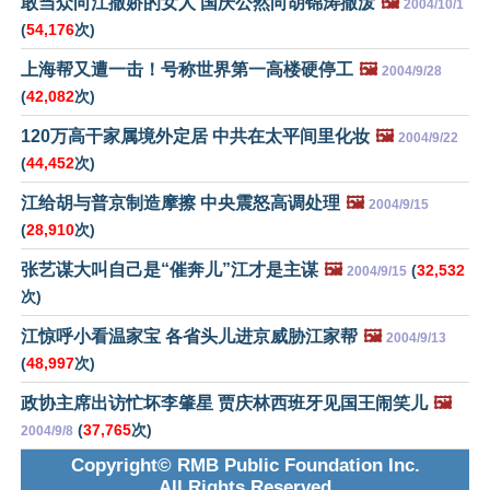
敢当众向江撒娇的女人 国庆公然向胡锦涛撒泼
🖼️
2004/10/1
(
54,176
次)
上海帮又遭一击！号称世界第一高楼硬停工
🖼️
2004/9/28
(
42,082
次)
120万高干家属境外定居 中共在太平间里化妆
🖼️
2004/9/22
(
44,452
次)
江给胡与普京制造摩擦 中央震怒高调处理
🖼️
2004/9/15
(
28,910
次)
张艺谋大叫自己是“催奔儿”江才是主谋
🖼️
(
32,532
2004/9/15
次)
江惊呼小看温家宝 各省头儿进京威胁江家帮
🖼️
2004/9/13
(
48,997
次)
政协主席出访忙坏李肇星 贾庆林西班牙见国王闹笑儿
🖼️
(
37,765
次)
2004/9/8
Copyright© RMB Public Foundation Inc.
All Rights Reserved