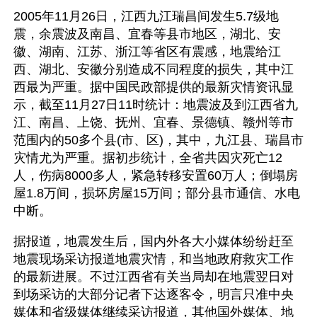
2005年11月26日，江西九江瑞昌间发生5.7级地
震，余震波及南昌、宜春等县市地区，湖北、安
徽、湖南、江苏、浙江等省区有震感，地震给江
西、湖北、安徽分别造成不同程度的损失，其中江
西最为严重。据中国民政部提供的最新灾情资讯显
示，截至11月27日11时统计：地震波及到江西省九
江、南昌、上饶、抚州、宜春、景德镇、赣州等市
范围内的50多个县(市、区)，其中，九江县、瑞昌市
灾情尤为严重。据初步统计，全省共因灾死亡12
人，伤病8000多人，紧急转移安置60万人；倒塌房
屋1.8万间，损坏房屋15万间；部分县市通信、水电
中断。
据报道，地震发生后，国内外各大小媒体纷纷赶至
地震现场采访报道地震灾情，和当地政府救灾工作
的最新进展。不过江西省有关当局却在地震翌日对
到场采访的大部分记者下达逐客令，明言只准中央
媒体和省级媒体继续采访报道，其他国外媒体、地