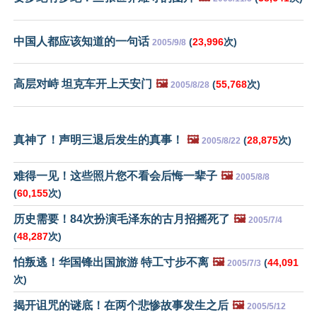
中国人都应该知道的一句话
(
23,996
次)
2005/9/8
高层对峙 坦克车开上天安门
🖼️
(
55,768
次)
2005/8/28
真神了！声明三退后发生的真事！
🖼️
(
28,875
次)
2005/8/22
难得一见！这些照片您不看会后悔一辈子
🖼️
2005/8/8
(
60,155
次)
历史需要！84次扮演毛泽东的古月招摇死了
🖼️
2005/7/4
(
48,287
次)
怕叛逃！华国锋出国旅游 特工寸步不离
🖼️
(
44,091
2005/7/3
次)
揭开诅咒的谜底！在两个悲惨故事发生之后
🖼️
2005/5/12