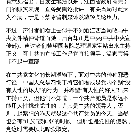
有意见指出，自发生地震以来，江西省政府有关部
门的赈灾表现一直备受舆论批评，有关当局对此大
为不满，于是下禁令管制媒体以减轻舆论压力。
不过，声讨者们看上去似乎不知道江西当局敢与中
央文件精神背道而驰，后台却正是中央(中共中央宣
传部)。声讨者们希望国务院总理温家宝站出来主持
正义，可中共的宣传工作是党直接领导，温家宝得
罪不起中宣部。
在中共党文化的长期灌输下，面对中共的种种邪恶
行径，中国人总是习惯于将它们看成是党内个别“没
有人性的坏人”的行为，并希望“有人性的好人”出来
主持正义。但他们不知道，一个共产党员是永远不
能用人性挑战党性的，尤其是中共的领导人，否
则，赵紫阳的昨天就是这个共产党员的今天。当然
也会有“正义”被伸张的时候，但那也是党性的使然，
党这时需要以此哗众取宠。