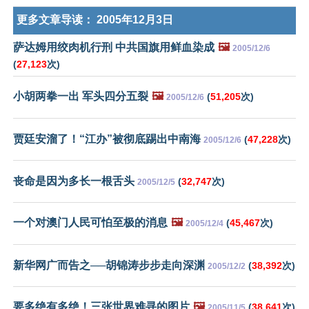
更多文章导读：
2005年12月3日
萨达姆用绞肉机行刑 中共国旗用鲜血染成
🖼️
2005/12/6
(
27,123
次)
小胡两拳一出 军头四分五裂
🖼️
(
51,205
次)
2005/12/6
贾廷安溜了！“江办”被彻底踢出中南海
(
47,228
次)
2005/12/6
丧命是因为多长一根舌头
(
32,747
次)
2005/12/5
一个对澳门人民可怕至极的消息
🖼️
(
45,467
次)
2005/12/4
新华网广而告之──胡锦涛步步走向深渊
(
38,392
次)
2005/12/2
要多绝有多绝！三张世界难寻的图片
🖼️
(
38,641
次)
2005/11/5