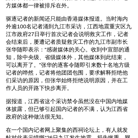
方媒体都一律被排斥在外。
驱逐记者的新闻还只能由香港媒体报道。当时海内
外逾100名记者涌到九江市采访，江西地震重灾区九
江市政府27日举行首次记者会说明救灾工作，记者
会结束后，屡遭记者质疑救灾工作的九江市副市长
张华随即表示：“感谢媒体的关心。收到中宣部的通
知，除中央级、省级媒体外，其他媒体到此结束，
可以离开了。”张华的逐客令随即引来数十名地方级
记者的哗然，记者将他团团包围，要求解释拒绝他
们采访的原因，但张华始终拒绝说明原因，并在工
作人员的开路下快步离开。
据报道，江西省这个采访禁令虽然没在中国内地媒
体披露，但已够引起国内记者的不满，认为江西省
政府的这种做法很无知。
在一个国内记者网上聚集的西祠论坛上，有人就发
帖对此表示愤慨“26日九江发生地震，损失惨重，网