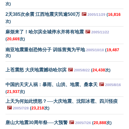
次)
2天385次余震 江西地震灾民逾500万
🖼️
(
16,816
2005/11/29
次)
麻烦来了！哈尔滨全城停水并将有地震
🖼️
2005/11/22
(
20,669
次)
南亚地震重创恐怖分子 训练营夷为平地
(
19,487
2005/10/18
次)
上苍震怒 大庆地震撼动哈尔滨
🖼️
(
24,438
次)
2005/8/22
中国的天灾人祸：暴雨、山洪、地震、桑拿天
🖼️
2005/8/16
(
21,937
次)
上天为何如此愤怒？──大庆地震、沈阳冰雹、四川怪疫
🖼️
(
23,218
次)
2005/7/28
唐山大地震30周年祭──大预警
🖼️
(
20,888
次)
2005/7/26