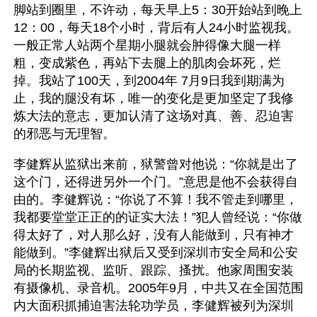
脚站到圈里，不许动，每天早上5：30开始站到晚上
12：00，每天18个小时，背后有人24小时监视我。
一般正常人站两个星期小腿就会肿得像大腿一样
粗，变成紫色，再站下去腿上的肌肉会坏死，烂
掉。我站了100天，到2004年 7月9日我到期满为
止，我的腿没有坏，唯一的变化是更加坚定了我修
炼大法的意志，更加认清了这场对真、善、忍迫害
的邪恶与无理智。
李健辉从监狱出来前，狱警曾对他说：“你就是出了
这个门，还得进另外一个门。”意思是他不会获得自
由的。李健辉说：“你说了不算！我不管走到哪里，
我都要堂堂正正的的证实大法！”犯人曾经说：“你做
得太好了，对人那么好，没有人能做到，只有神才
能做到。”李健辉出狱后又受到深圳市安全局和公安
局的长期监视、监听、跟踪、搔扰。他家周围安装
有摄像机、录音机。2005年9月，中共又在全国范围
内大面积抓捕迫害法轮功学员，李健辉被列为深圳