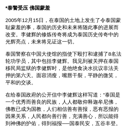
*泰警受压 佛国蒙羞
2005年12月15日，在泰国的土地上发生了令泰国蒙
耻蒙羞的事，泰国的历史和未来将随此事的进展而
改变。李健辉的修炼传奇将成为泰国历史传奇中的
光辉亮点，未来将见证这一切。
泰国警察在中国大使馆的指使下殴打和逮捕了8名法
轮功学员，其中包括李健辉。我见到被关押在泰国
移民局监狱的李健辉时，是他绝食决水抗议非法关
押的第六天。面容消瘦，嘴唇干裂，平静的微笑，
平和的交谈。
在给泰国政府的公开信中李健辉这样写道：“泰国是
一个优秀而善良的民族，人人都敬仰释迦牟尼佛，
佛教已成为国教，人们相信善有善报，恶有恶报的
因果关系，人民都向善行善，充满善心，所以能得
到神佛的护佑，得到福报──国泰民安，五谷丰登。