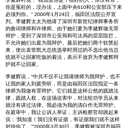
李健辉时说：“我知道你是个很好的人，你没有罪，
你是冤枉的，没办法，上面中央610和公安部压下来
必须判你。” 2000年1月24日，福田区法院公开宣
判。李健辉太太为他请了深圳市新世纪律师事务所
的曲词律师和许律师。由于她们要为李健辉做无罪
辩护，受到了深圳市公安局和司法局的层层阻拦，
不允许她们出庭为我辩护。最后把她们两个软禁起
来，使出袁世凯大总统选举时用过的不选出他当总
统就不让回家吃饭的着法，表示不放弃为李健辉辩
护就不让回家。
李健辉说，“中共不仅不让我请律师为我辩护，也不
让我的家人到庭旁听，而是由福田区法院指定一各
律师为我做有罪辩护。它们就是这样公然的践踏法
律，践踏人权，在这场迫害中，对法轮功学员从来
就没有讲过法律。我必须为我的清白作无罪辩护。
在庭审中，我让公诉人举证，主诉检察官却跳起来
说：‘我知道！我们没有证据，有证据我们就不这样
对待你了。’”2000年3月30日，李健辉被深圳市福田