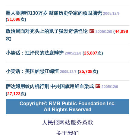
墨人类脚印130万岁 敲痛历史学家的顽固脑壳
2005/12/9
(
31,098
次)
政治局面对秃头上的虱子猛发奇谈怪论
🖼️
(
44,998
2005/12/8
次)
小笑话：江泽民的法庭辩护
(
25,807
次)
2005/12/8
小笑话：美国妒忌江绵恒
(
25,738
次)
2005/12/7
萨达姆用绞肉机行刑 中共国旗用鲜血染成
🖼️
2005/12/6
(
27,123
次)
Copyright© RMB Public Foundation Inc.
All Rights Reserved
人民报网站服务条款
关于我们