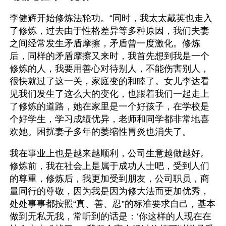
李健辉开始修炼法轮功。“同时，我太太戴英也走入
了修炼，过去由于性格差异等多种原因，我们夫妻
之间经常发生矛盾摩擦，矛盾曾一度激化。修炼
后，同样的矛盾摩擦又来时，我首先想到我是一个
修炼的人，我要用善心对待别人，不能伤害别人，
很快就过了这一关，家庭变的和睦了。女儿李达看
见我们发生了这么大的变化，也跟着我们一起走上
了修炼的道路，她在家里是一个好孩子，在学校是
个好学生，学习成绩优异，老师和同学都非常地喜
欢她。困扰妻子多年的萎缩性胃炎也消失了。
我在事业上也是越来越顺利，公司生意越做越好。
修炼前，我在社会上是属于成功人士吧，受到人们
的尊重，修炼后，我更加受到朋友，公司职员，商
量同行的尊敬，因为我是因为修大法而更加优秀，
处处事事都按照“真、善、忍”的标准要求自己，基本
做到无私无我，常听到的话是：‘你这样的人现在在