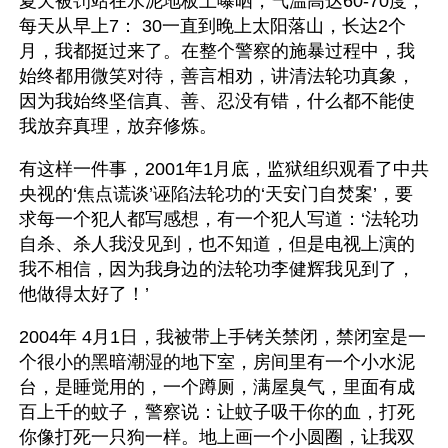
夏天被罚站在水泥地板上曝晒，气温高达60-70度，
每天从早上7： 30一直到晚上太阳落山，长达2个
月，我都挺过来了。在整个警察的施暴过程中，我
始终都用微笑对待，善言相劝，讲清法轮功真象，
因为我始终坚信真、善、忍没有错，什么都不能使
我放弃真理，放弃修炼。
有这样一件事，2001年1月底，监狱组织观看了中共
央视的‘焦点谎谈’诬陷法轮功的‘天安门自焚案’，要
求每一个犯人都写感想，有一个犯人写道：‘法轮功
自杀、杀人我没见到，也不知道，但是电视上演的
我不相信，因为我身边的法轮功李健辉我见到了，
他做得太好了！’
2004年 4月1日，我被带上手铐关禁闭，禁闭室是一
个很小的黑暗潮湿的地下室，房间里有一个小水泥
台，是睡觉用的，一个蹲厕，满屋臭气，里面有成
百上千的蚊子，警察说：让蚊子吸干你的血，打死
你像打死一只狗一样。地上画一个小圆圈，让我双