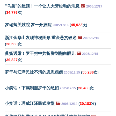
“鸟巢”的屋顶！一个让人大牙松动的消息
🖼️
2005/12/17
(
34,776
次)
罗瑞卿关妓院 罗干开妓院
(
45,922
次)
2005/12/16
浙江金华山发现神秘图形 重金悬赏破迷
🖼️
2005/12/16
(
28,530
次)
萧扬透露！罗干把中共折腾到翻白眼儿
🖼️
2005/12/15
(
39,827
次)
罗干与江泽民扯不清的恩恩怨怨
(
55,286
次)
2005/12/15
小笑话：下属制服罗干的绝招
(
28,460
次)
2005/12/15
小笑话：理成江泽民式发型
🖼️
(
30,183
次)
2005/12/14