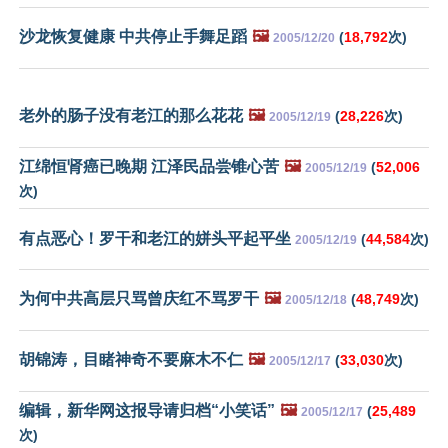
沙龙恢复健康 中共停止手舞足蹈
🖼️
(
18,792
次)
2005/12/20
老外的肠子没有老江的那么花花
🖼️
(
28,226
次)
2005/12/19
江绵恒肾癌已晚期 江泽民品尝锥心苦
🖼️
(
52,006
2005/12/19
次)
有点恶心！罗干和老江的姘头平起平坐
(
44,584
次)
2005/12/19
为何中共高层只骂曾庆红不骂罗干
🖼️
(
48,749
次)
2005/12/18
胡锦涛，目睹神奇不要麻木不仁
🖼️
(
33,030
次)
2005/12/17
编辑，新华网这报导请归档“小笑话”
🖼️
(
25,489
2005/12/17
次)