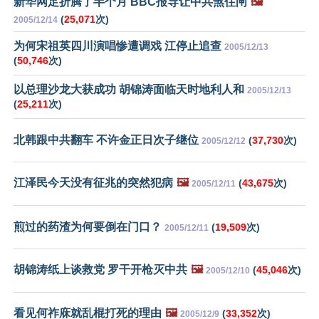
新华网足折腾了半个月 BBC报导让中共煞住闸
🖼️
(
25,071
次)
2005/12/14
为何宋祖英四川演唱惨遭调戏 江停止追查
2005/12/13
(
50,746
次)
以总理沙龙大获成功 胡锦涛面临天时地利人和
2005/12/13
(
25,211
次)
北韩跟中共翻车 不许金正日次子继位
(
37,730
次)
2005/12/12
江泽民今天没有征兆的突然犯病
🖼️
(
43,675
次)
2005/12/11
煎过的药渣为何要倒在门口？
(
19,509
次)
2005/12/11
胡锦涛纸上谈救党 罗干开枪灭中共
🖼️
(
45,046
次)
2005/12/10
看见何祚庥就乱棍打死的理由
🖼️
(
33,352
次)
2005/12/9