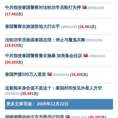
中共指使泰国警察对法轮功学员殴打关押
🖼️
2005/12/16
(
17,462
次)
泰国警察在旅游胜地大打出手
(
16,461
次)
2005/12/16
法轮功学员致函泰国总理：停止与魔鬼共舞
2005/12/16
(
19,815
次)
中共指使泰国警察曼谷施暴 加美集会抗议
🖼️
2005/12/15
(
20,325
次)
泰国声援500万人退党
🖼️
(
18,206
次)
2005/10/24
这新闻本身价值不是这个：泰国村民惊见外星人升空
(
35,491
次)
2005/9/10
更多文章导读：
2005年12月22日
胡锦涛要动动北京市委书记刘淇
🖼️
(
45,782
次)
2005/12/24