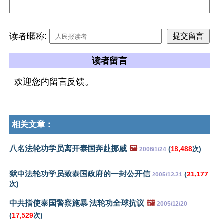
读者暱称:
读者留言
欢迎您的留言反馈。
相关文章：
八名法轮功学员离开泰国奔赴挪威
🖼️
(
18,488
次)
2006/1/24
狱中法轮功学员致泰国政府的一封公开信
(
21,177
2005/12/21
次)
中共指使泰国警察施暴 法轮功全球抗议
🖼️
2005/12/20
(
17,529
次)