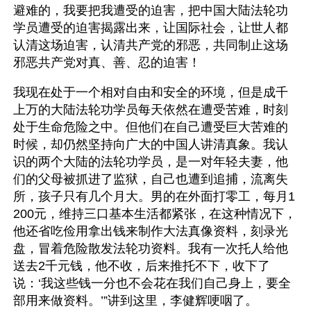
避难的，我要把我遭受的迫害，把中国大陆法轮功
学员遭受的迫害揭露出来，让国际社会，让世人都
认清这场迫害，认清共产党的邪恶，共同制止这场
邪恶共产党对真、善、忍的迫害！
我现在处于一个相对自由和安全的环境，但是成千
上万的大陆法轮功学员每天依然在遭受苦难，时刻
处于生命危险之中。但他们在自己遭受巨大苦难的
时候，却仍然坚持向广大的中国人讲清真象。我认
识的两个大陆的法轮功学员，是一对年轻夫妻，他
们的父母被抓进了监狱，自己也遭到追捕，流离失
所，孩子只有几个月大。男的在外面打零工，每月1
200元，维持三口基本生活都紧张，在这种情况下，
他还省吃俭用拿出钱来制作大法真像资料，刻录光
盘，冒着危险散发法轮功资料。我有一次托人给他
送去2千元钱，他不收，后来推托不下，收下了
说：‘我这些钱一分也不会花在我们自己身上，要全
部用来做资料。’”讲到这里，李健辉哽咽了。