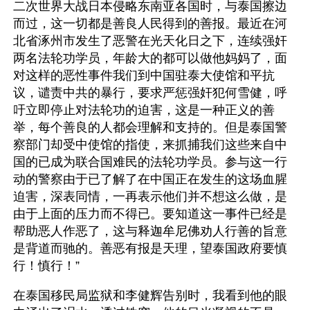
二次世界大战日本侵略东南亚各国时，与泰国擦边
而过，这一切都是善良人民得到的善报。最近在河
北省涿州市发生了恶警在光天化日之下，连续强奸
两名法轮功学员，年龄大的都可以做他妈妈了，面
对这样的恶性事件我们到中国驻泰大使馆和平抗
议，谴责中共的暴行，要求严惩强奸犯何雪健，呼
吁立即停止对法轮功的迫害，这是一种正义的善
举，每个善良的人都会理解和支持的。但是泰国警
察部门却受中使馆的指使，来抓捕我们这些来自中
国的已成为联合国难民的法轮功学员。参与这一行
动的警察由于已了解了在中国正在发生的这场血腥
迫害，深表同情，一再表示他们并不想这么做，是
由于上面的压力而不得已。要知道这一事件已经是
帮助恶人作恶了，这与释迦牟尼佛劝人行善的旨意
是背道而驰的。善恶有报是天理，望泰国政府要慎
行！慎行！”
在泰国移民局监狱和李健辉告别时，我看到他的眼