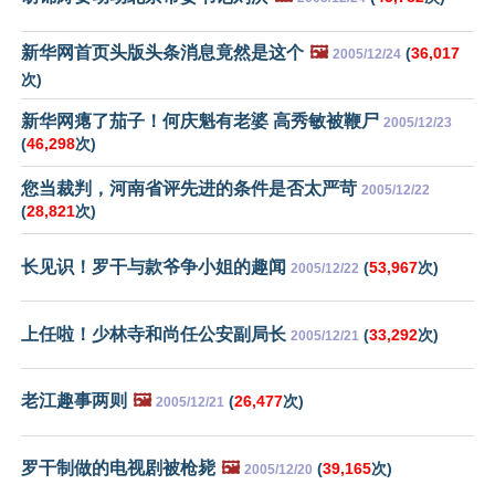
新华网首页头版头条消息竟然是这个
🖼️
(
36,017
2005/12/24
次)
新华网瘪了茄子！何庆魁有老婆 高秀敏被鞭尸
2005/12/23
(
46,298
次)
您当裁判，河南省评先进的条件是否太严苛
2005/12/22
(
28,821
次)
长见识！罗干与款爷争小姐的趣闻
(
53,967
次)
2005/12/22
上任啦！少林寺和尚任公安副局长
(
33,292
次)
2005/12/21
老江趣事两则
🖼️
(
26,477
次)
2005/12/21
罗干制做的电视剧被枪毙
🖼️
(
39,165
次)
2005/12/20