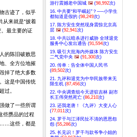
游行震撼老中国城
🖼️
(
98,992
次)
16. 中共要“和平崛起”？──小学生
物古迹了，似乎
都知道是假的 (
98,249
次)
共从来就是“披着
17. 陈方安生突然现身震惊北京高
层
🖼️
(
92,941
次)
变。最主要的证
18. 中共以暗杀进行威胁 全球退党
服务中心发出通告 (
91,594
次)
19. 吸引大批海内外媒体 陈方安生
人的陈旧破败思
二气党中央
🖼️
(
91,300
次)
地、全方位地摧
20. 传单：告全体中国人民书
(
89,502
次)
毁掉了绝大多数
21. 九评和退党为中华民族带来无
。这是中国传统
限生机 (
87,456
次)
超过。
22. 中央调查组今天进驻吉林 副市
长王伟突然死亡 (
86,210
次)
强做了一些所谓
23. 还我老唐！《九评》大变人心
(
77,011
次)
这些赝品的过程
24. 罗干与江泽民扯不清的恩恩怨
……这些，都是
怨 (
55,286
次)
25. 长见识！罗干与款爷争小姐的