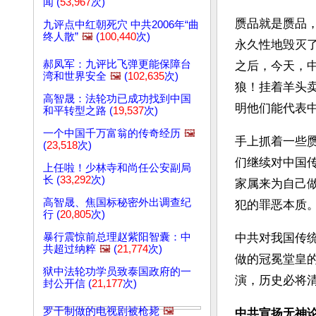
闻 (
53,967
次)
赝品就是赝品
九评点中红朝死穴 中共2006年“曲
终人散”
🖼️
(
100,440
次)
永久性地毁灭
郝凤军：九评比飞弹更能保障台
之后，今天，
湾和世界安全
🖼️
(
102,635
次)
狼！挂着羊头
高智晟：法轮功已成功找到中国
明他们能代表
和平转型之路 (
19,537
次)
一个中国千万富翁的传奇经历
🖼️
手上抓着一些
(
23,518
次)
们继续对中国
上任啦！少林寺和尚任公安副局
长 (
33,292
次)
家属来为自己
高智晟、焦国标秘密外出调查纪
犯的罪恶本质
行 (
20,805
次)
暴行震惊前总理赵紫阳智囊：中
中共对我国传
共超过纳粹
🖼️
(
21,774
次)
做的冠冕堂皇
狱中法轮功学员致泰国政府的一
演，历史必将
封公开信 (
21,177
次)
罗干制做的电视剧被枪毙
🖼️
中共宣扬无神