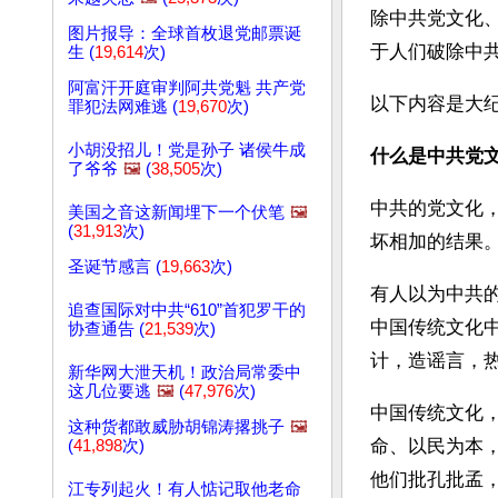
除中共党文化
图片报导：全球首枚退党邮票诞
于人们破除中
生 (
19,614
次)
阿富汗开庭审判阿共党魁 共产党
以下内容是大
罪犯法网难逃 (
19,670
次)
小胡没招儿！党是孙子 诸侯牛成
什么是中共党
了爷爷
🖼️
(
38,505
次)
中共的党文化
美国之音这新闻埋下一个伏笔
🖼️
(
31,913
次)
坏相加的结果
圣诞节感言 (
19,663
次)
有人以为中共
追查国际对中共“610”首犯罗干的
中国传统文化
协查通告 (
21,539
次)
计，造谣言，
新华网大泄天机！政治局常委中
这几位要逃
🖼️
(
47,976
次)
中国传统文化
这种货都敢威胁胡锦涛撂挑子
🖼️
命、以民为本，
(
41,898
次)
他们批孔批孟
江专列起火！有人惦记取他老命