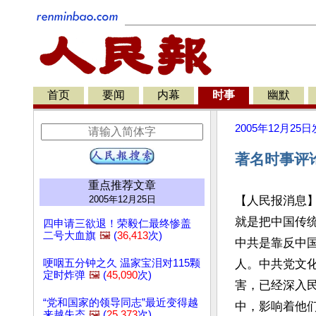
首页
要闻
内幕
时事
幽默
2005年12月25日
著名时事评
重点推荐文章
2005年12月25日
【人民报消息
就是把中国传
四申请三欲退！荣毅仁最终惨盖
二号大血旗
🖼️
(
36,413
次)
中共是靠反中
哽咽五分钟之久 温家宝泪对115颗
人。中共党文
定时炸弹
🖼️
(
45,090
次)
害，已经深入
“党和国家的领导同志”最近变得越
中，影响着他
来越失态
🖼️
(
25,373
次)