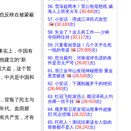
56. 雪深超两米！雷公电母怒吼 威
海人上班坐火车 (
30,400
次)
也反映在被蒙蔽
57. 小笑话：理成江泽民式发型
🖼️
(
30,183
次)
58. 失业了？这儿有工作──少林
寺招聘住持 (
30,117
次)
59. 只要看就受益！几个关乎生死
一线的奇迹
🖼️
(
29,905
次)
事实上，中国有
60. 您当裁判，河南省评先进的条
他建立的“新
件是否太严苛 (
28,821
次)
国大盗，这个暂
61. 浙江金华山发现神秘图形 重金
悬赏破迷
🖼️
(
28,530
次)
，中共是中国和
62. 小笑话：下属制服罗干的绝招
(
28,460
次)
63. 红冠飞蛇迷惑人 俄沼泽死人均
，背叛了民主与
赤裸一丝不挂
🖼️
(
28,419
次)
年代。血雨腥
64. 俄罗斯卫星发现汕尾事件超惨
烈 民众愤慨 (
28,322
次)
有共产党，才有
65. 吓死人！测试结果该女人肌肉
骨骼都不是人 (
28,242
次)