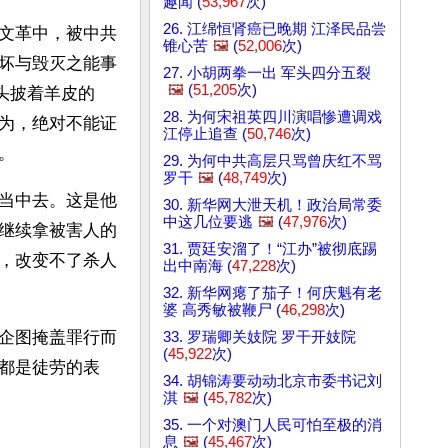
趣闻 (
53,967
次)
26. 江绵恒肾癌已晚期 江泽民品尝
文革中，被中共
锥心苦
🖼️
(
52,006
次)
坏与毁灭之能事
27. 小胡两拳一出 军头四分五裂
🖼️
(
51,205
次)
头披着羊皮的
28. 为何宋祖英四川演唱惨遭调戏
为，绝对不能证
江停止追查 (
50,746
次)
。
29. 为何中共高层只骂曾庆红不骂
罗干
🖼️
(
48,749
次)
当中去。这是他
30. 新华网大泄天机！政治局常委
中这几位要逃
🖼️
(
47,976
次)
继续拿被害人的
31. 贾廷安溜了！“江办”被彻底踢
，改变不了杀人
出中南海 (
47,228
次)
32. 新华网瘪了茄子！何庆魁有老
婆 高秀敏被鞭尸 (
46,298
次)
企图掩盖罪行而
33. 罗瑞卿关妓院 罗干开妓院
(
45,922
次)
都是徒劳的表
34. 胡锦涛要动动北京市委书记刘
淇
🖼️
(
45,782
次)
35. 一个对澳门人民可怕至极的消
息
🖼️
(
45,467
次)