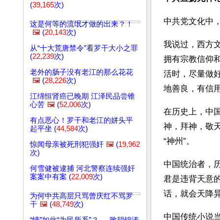
(
39,165
次)
中共党文化中
这是何等的流氓才做的出来？！
🖼️
(
20,143
次)
我说过，西方
从“十大荒唐禁令”看罗干大小之罪
(
22,239
次)
拥有宗教信仰
老外的肠子没有老江的那么花花
活时，尽量做
🖼️
(
28,226
次)
地善良，有信
江绵恒肾癌已晚期 江泽民品尝锥
心苦
🖼️
(
52,006
次)
在历史上，中
有点恶心！罗干和老江的姘头平
神，拜神，敬
起平坐 (
44,584
次)
“神州”。
惊闻母亲被死刑犯强奸
🖼️
(
19,962
次)
中国统治者，
何雪健被逮捕 河北警察连续强奸
案案中有案 (
22,009
次)
君是违背天意
话，就会天降
为何中共高层只骂曾庆红不骂罗
干
🖼️
(
48,749
次)
中国传统小说