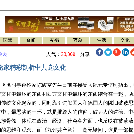
国际
奇闻
灾祸
万象
生活
文化
人气：
23,309
分享：
发表
论家精彩剖析中共党文化
】著名时事评论家陈破空先生日前在接受大纪元专访时指出，
统文化中最坏的东西和西方文化中最坏的东西结合在一起，两
国传统文化起家的，同时靠引进俄国人和德国人的陈旧破败思
化中，最恶劣的一环，就是摧毁人的信仰，破坏人的道德。中
民族骨髓，体现在政治、经济、社会各方面，也反映在被蒙蔽
们的思维和观念。而《九评共产党》，毫无疑问，这是一部揭