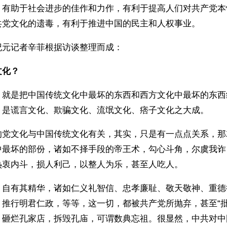
、有助于社会进步的佳作和力作，有利于提高人们对共产党本
共党文化的遗毒，有利于推进中国的民主和人权事业。
纪元记者辛菲根据访谈整理而成：
文化？
，就是把中国传统文化中最坏的东西和西方文化中最坏的东西
。是谎言文化、欺骗文化、流氓文化、痞子文化之大成。
的党文化与中国传统文化有关，其实，只是有一点点关系，那
中最坏的部份，诸如不择手段的帝王术，勾心斗角，尔虞我诈
热衷内斗，损人利己，以整人为乐，甚至人吃人。
，自有其精华，诸如仁义礼智信、忠孝廉耻、敬天敬神、重德
推行明君仁政，等等，这一切，都被共产党所抛弃，甚至“批倒
，砸烂孔家店，拆毁孔庙，可谓数典忘祖。很显然，中共对中