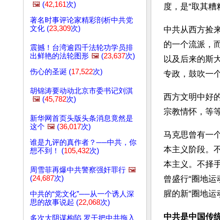
🖼️
(
42,161
次)
度，是“取其糟
著名时事评论家精彩剖析中共党
文化 (
23,309
次)
中共从西方捡
的一个流派，
震撼！台湾逾四千法轮功学员排
出鲜艳的法轮图形
🖼️
(
23,637
次)
以及后来的斯
伤心的圣诞 (
17,522
次)
专政，鼓吹一个
胡锦涛要动动北京市委书记刘淇
西方文明中好
🖼️
(
45,782
次)
宗教情怀，等等
新华网首页头版头条消息竟然是
这个
🖼️
(
36,017
次)
马克思曾有一
谁是九评的真作者？──中共，你
本主义阶段。
想不到！ (
105,432
次)
本主义。不择
周雪菲再爆中共警察强奸罪行
🖼️
(
24,687
次)
曾盛行“圈地
腥的新“圈地
中共的“党文化”──从一个诱人深
思的故事说起 (
22,068
次)
中共是中国传
多次大阴谋构陷 罗干把中共拖入