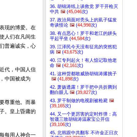
36. 胡锦涛纸上谈救党 罗干开枪灭
中共
🖼️
(
45,046
次)
37. 政治局面对秃头上的虱子猛发
奇谈怪论
🖼️
(
44,998
次)
表现的博爱。在
38. 有点恶心！罗干和老江的姘头
使人们在凡间生
平起平坐 (
44,584
次)
们普遍诚实，心
39. 江泽民今天没有征兆的突然犯
病
🖼️
(
43,675
次)
40. 江专列起火！有人惦记取他老
命
🖼️
(
42,161
次)
近代，中国人信
41. 这种货都敢威胁胡锦涛撂挑子
，中国被成为
🖼️
(
41,898
次)
42. 萧扬透露！罗干把中共折腾到
翻白眼儿
🖼️
(
39,827
次)
43. 罗干制做的电视剧被枪毙
🖼️
要尊重他。而暴
(
39,165
次)
子。皇上昏庸的
44. 又一个更厉害的定时炸弹：高
智晟三致胡锦涛温家宝公开信
(
39,106
次)
45. 北韩跟中共翻车 不许金正日次
每每用人神合一