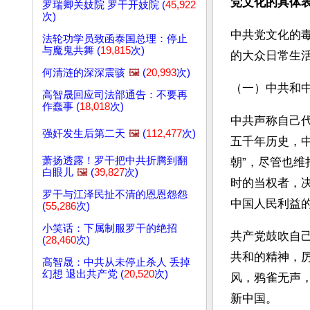
党文化的具体
罗瑞卿关妓院 罗干开妓院 (
45,922
次)
中共党文化的
法轮功学员致函泰国总理：停止
与魔鬼共舞 (
19,815
次)
的大众日常生
何清涟的深深震骇
🖼️
(
20,993
次)
（一）中共和
高智晟回应司法部通告：不要再
作蠢事 (
18,018
次)
中共声称自己
强奸发生后第二天
🖼️
(
112,477
次)
五千年历史，
萧扬透露！罗干把中共折腾到翻
朝”，尽管也维
白眼儿
🖼️
(
39,827
次)
时的当权者，
罗干与江泽民扯不清的恩恩怨怨
中国人民利益
(
55,286
次)
小笑话：下属制服罗干的绝招
共产党鼓吹自
(
28,460
次)
共和的精神，
高智晟：中共从未停止杀人 丢掉
幻想 退出共产党 (
20,520
次)
风，鸦雀无声
新中国。