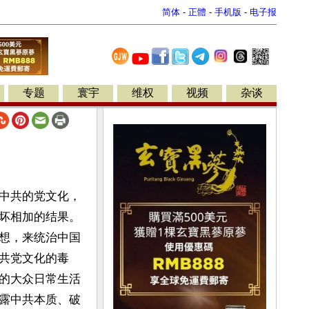
简体
-
正體
-
手机版
-
电子报
专题
寰宇
维权
视频
杂谈
中共的党文化，
坏相加的结果。
想，来统治中国
共党文化的毒
的大众日常生活
露中共本质、破