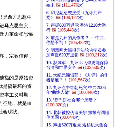
5. 联合国酷刑问题专员中国考察
始末
🖼️
(
111,476
次)
6. 印尼副总统接受《九评共产
只是西方思想中
党》
🖼️
(
109,127
次)
7. 声援600万退党 香港1210大游
进马克思主义，
行
🖼️
(
105,448
次)
暴力革命和恐怖
8. 谁是九评的真作者？──中共，
你想不到！ (
105,432
次)
9. 明慧网大幅报导法轮功学员参
加声援620万退党
🖼️
(
103,212
次)
序，宗教信仰，
10. 郝凤军：九评比飞弹更能保障
台湾和世界安全
🖼️
(
102,635
次)
11. 大纪元编辑部：《九评》的作
他指的是原始资
者是谁？！ (
101,567
次)
就是搞最坏的资
12. 九评点中红朝死穴 中共2006
年“曲终人散”
🖼️
(
100,440
次)
资本主义时期，
13. “新”“旧”社会哪个黑暗？
力征地，就是血
(
100,320
次)
社会现状。
14. 北韩被控伪造美钞 振振有词噎
住美国 (
99,044
次)
15. 声援620万退党 洛杉矶大集会