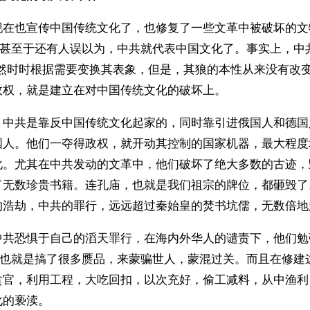
现在也宣传中国传统文化了，也修复了一些文革中被破坏的文
，甚至于还有人误以为，中共就代表中国文化了。事实上，中
虽然时时根据需要变换其表象，但是，其狼的本性从来没有改
政权，就是建立在对中国传统文化的破坏上。
，中共是靠反中国传统文化起家的，同时靠引进俄国人和德国
国人。他们一夺得政权，就开动其控制的国家机器，最大程度
化。尤其在中共发动的文革中，他们破坏了绝大多数的古迹，
了无数珍贵书籍。连孔庙，也就是我们祖宗的牌位，都砸毁了
的浩劫，中共的罪行，远远超过秦始皇的焚书坑儒，无数倍地
中共恐惧于自己的滔天罪行，在海内外华人的谴责下，他们勉
”，也就是搞了很多赝品，来蒙骗世人，蒙混过关。而且在修建
贪官，利用工程，大吃回扣，以次充好，偷工减料，从中渔利
化的亵渎。