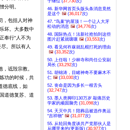
子继位 (
37,730
次)
憎分明。
46. 新华网首页头版头条消息竟然
是这个
🖼️
(
36,017
次)
切，包括人对神
47. “鸟巢”的屋顶！一个让人大牙
松动的消息
🖼️
(
34,776
次)
乐坏。大多数中
48. 国际热点！法新社抢拍到这些
正奉行“人不为
图片赶紧就嚷嚷
🖼️
(
33,553
次)
丧尽。所以有人
49. 看见何祚庥就乱棍打死的理由
🖼️
(
33,352
次)
50. 上任啦！少林寺和尚任公安副
局长 (
33,292
次)
德，诋毁宗教。
51. 胡锦涛，目睹神奇不要麻木不
炼功的时候，共
仁
🖼️
(
33,030
次)
52. 丧命是因为多长一根舌头
道德底线，如
(
32,747
次)
国道德复苏、道
53. 墨人类脚印130万岁 敲痛历史
学家的顽固脑壳 (
31,098
次)
54. 天灭中共！陪葬品被选作奥运
“吉祥物”
🖼️
(
31,077
次)
55. 从轮回角度谈共产党那伙人是
从哪里来的(更新版) (
30,977
次)