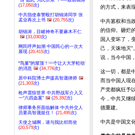
“情”如此“为民所系”？──致胡锦涛
(
17,050
次)
的方式，来表
中共指使泰警殴打胡锦涛同学 张
孟业再次上书
🖼️
(
20,755
次)
中共篡权和当
的信仰。砸烂
胡锦涛，目睹神奇不要麻木不仁
🖼️
(
33,030
次)
国人变坏了，
网民呼声如潮 中国民心的一次大
己，天诛地灭
展现 (
20,415
次)
说，当今中国
“鸟巢”的屋顶！一个让人大牙松动
的消息
🖼️
(
34,776
次)
这一切，都是
原中科院博士声援高智晟律师
🖼️
而当中国人现
(
21,303
次)
产党都疯狂予
枪声震惊世界 中共野战军介入又
一“六四血案”
🖼️
(
25,392
次)
今，中共又继
德重建。
律师事务所面临解体 中共外交人
员要高智晟挺住！ (
21,495
次)
中共是中国文
天使之城啊，请与我比邻而坐
(
20,579
次)