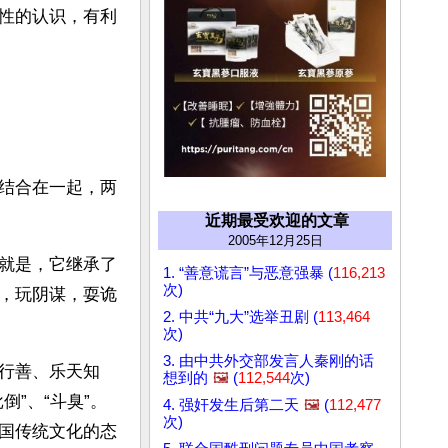
性的认识，有利
结合在一起，两
近期最受欢迎的文章
2005年12月25日
就是，它继承了
1. “善意谎言”与恶意强暴 (
116,213
次)
，玩阴谋，耍诡
2. 中共“九大”选举丑剧 (
113,464
次)
3. 由中共外交部发言人秦刚的话
行善、乐天知
想到的
🖼️
(
112,544
次)
”、“斗臭”。
4. 强奸发生后第二天
🖼️
(
112,477
次)
国传统文化的态