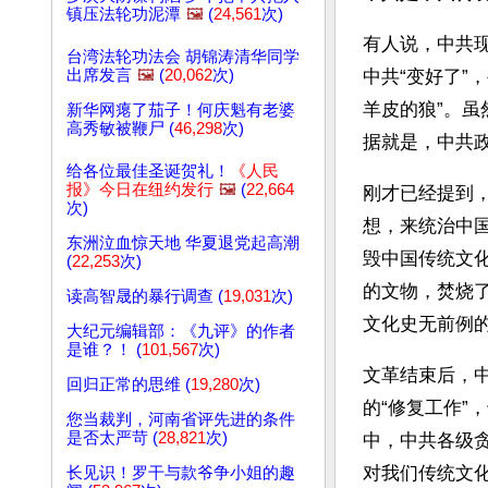
镇压法轮功泥潭
🖼️
(
24,561
次)
有人说，中共
台湾法轮功法会 胡锦涛清华同学
出席发言
🖼️
(
20,062
次)
中共“变好了”
羊皮的狼”。
新华网瘪了茄子！何庆魁有老婆
高秀敏被鞭尸 (
46,298
次)
据就是，中共
给各位最佳圣诞贺礼！
《人民
报》今日在纽约发行
🖼️
(
22,664
刚才已经提到
次)
想，来统治中
东洲泣血惊天地 华夏退党起高潮
毁中国传统文
(
22,253
次)
的文物，焚烧
读高智晟的暴行调查 (
19,031
次)
文化史无前例
大纪元编辑部：《九评》的作者
是谁？！ (
101,567
次)
文革结束后，
回归正常的思维 (
19,280
次)
的“修复工作
您当裁判，河南省评先进的条件
是否太严苛 (
28,821
次)
中，中共各级
对我们传统文
长见识！罗干与款爷争小姐的趣