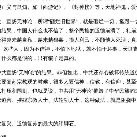
现正义与良知。如《西游记》、《封神榜》等，天地神鬼，爱
政，宣扬无神论，所谓“砸烂旧世界”，就是砸烂一切，摧毁一
的结果，中国人什么也不信了，整个民族的道德崩溃了，礼崩
变得越来越自私，越来越狠毒，损人利己，不顾他人死活，真
”。这些人，因为不信神，不怕下地狱，就不怕干坏事，天良
，什么都是假的，只有骗子是真的。
中共宣扬“无神论”的结果。非但如此，中共还存心破坏传统道
在要复苏宗教观的时候，很多人要信神，信教，有信仰，甚至
以打压和围剿。也就是说，中共用“无神论”摧毁了中华民族的
续迫害、摧残宗教人士、法轮功人士，这种做法，就是阻挠中
化复兴、道德复苏的最大的绊脚石。