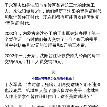
于永军夫妇是沈阳市东陵区某建筑工地的建筑工
人。来沈阳短短5年，他们经历了沈阳的暂住证时代
和取消暂住证时代，现在则很有可能再次经历恢复
“暂住证”时代。
2000年，内蒙古来沈务工的于永军夫妇办理了第一
个暂住证，当时他们每人交纳了一年449元的费用，
其中包括每月37元的管理费和5元的工本费。
2002年一月开始，沈阳暂住证收费降为经商的每年
交纳65元，打工人员交纳25元。
不知还将有多少父亲痛不欲生！
于永军说，“当时想，凭啥让咱再交这钱？咱不违法
也没犯罪，给城里人盖了那么多漂亮房子，这城里
人咋还要拿个暂住证盯住咱，这不是防贼吗？”
“住店、打工、租房子，到哪里都要查一下你的暂住