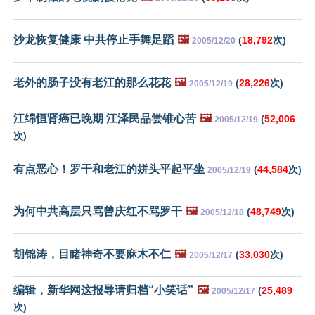
沙龙恢复健康 中共停止手舞足蹈
🖼️
(
18,792
次)
2005/12/20
老外的肠子没有老江的那么花花
🖼️
(
28,226
次)
2005/12/19
江绵恒肾癌已晚期 江泽民品尝锥心苦
🖼️
(
52,006
2005/12/19
次)
有点恶心！罗干和老江的姘头平起平坐
(
44,584
次)
2005/12/19
为何中共高层只骂曾庆红不骂罗干
🖼️
(
48,749
次)
2005/12/18
胡锦涛，目睹神奇不要麻木不仁
🖼️
(
33,030
次)
2005/12/17
编辑，新华网这报导请归档“小笑话”
🖼️
(
25,489
2005/12/17
次)