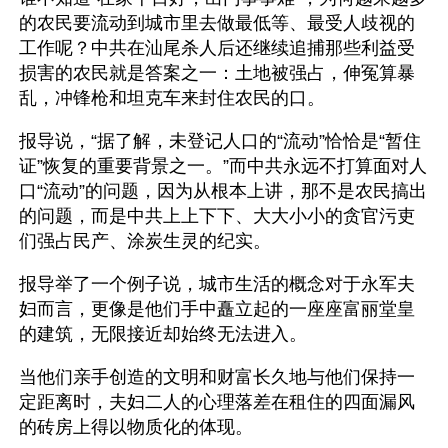
的农民要流动到城市里去做最低等、最受人歧视的
工作呢？中共在汕尾杀人后还继续追捕那些利益受
损害的农民就是答案之一：土地被强占，伸冤算暴
乱，冲锋枪和坦克车来封住农民的口。
报导说，“据了解，未登记人口的“流动”恰恰是“暂住
证”恢复的重要背景之一。”而中共永远不打算面对人
口“流动”的问题，因为从根本上讲，那不是农民搞出
的问题，而是中共上上下下、大大小小的贪官污吏
们强占民产、涂炭生灵的纪实。
报导举了一个例子说，城市生活的概念对于永军夫
妇而言，更像是他们手中矗立起的一座座富丽堂皇
的建筑，无限接近却始终无法进入。
当他们亲手创造的文明和财富长久地与他们保持一
定距离时，夫妇二人的心理落差在租住的四面漏风
的砖房上得以物质化的体现。