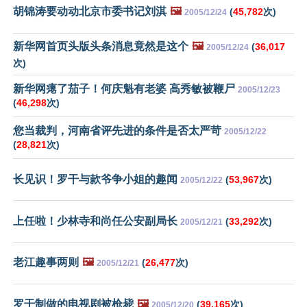
胡锦涛要动动北京市委书记刘淇
🖼️
(
45,782
次)
2005/12/24
新华网首页头版头条消息竟然是这个
🖼️
(
36,017
2005/12/24
次)
新华网瘪了茄子！何庆魁有老婆 高秀敏被鞭尸
2005/12/23
(
46,298
次)
您当裁判，河南省评先进的条件是否太严苛
2005/12/22
(
28,821
次)
长见识！罗干与款爷争小姐的趣闻
(
53,967
次)
2005/12/22
上任啦！少林寺和尚任公安副局长
(
33,292
次)
2005/12/21
老江趣事两则
🖼️
(
26,477
次)
2005/12/21
罗干制做的电视剧被枪毙
🖼️
(
39,165
次)
2005/12/20