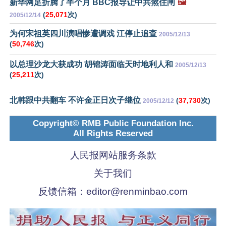
新华网足折腾了半个月 BBC报导让中共煞住闸
🖼️
(
25,071
次)
2005/12/14
为何宋祖英四川演唱惨遭调戏 江停止追查
2005/12/13
(
50,746
次)
以总理沙龙大获成功 胡锦涛面临天时地利人和
2005/12/13
(
25,211
次)
北韩跟中共翻车 不许金正日次子继位
(
37,730
次)
2005/12/12
Copyright© RMB Public Foundation Inc.
All Rights Reserved
人民报网站服务条款
关于我们
反馈信箱：
editor@renminbao.com