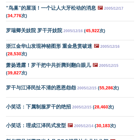
“鸟巢”的屋顶！一个让人大牙松动的消息
🖼️
2005/12/17
(
34,776
次)
罗瑞卿关妓院 罗干开妓院
(
45,922
次)
2005/12/16
浙江金华山发现神秘图形 重金悬赏破迷
🖼️
2005/12/16
(
28,530
次)
萧扬透露！罗干把中共折腾到翻白眼儿
🖼️
2005/12/15
(
39,827
次)
罗干与江泽民扯不清的恩恩怨怨
(
55,286
次)
2005/12/15
小笑话：下属制服罗干的绝招
(
28,460
次)
2005/12/15
小笑话：理成江泽民式发型
🖼️
(
30,183
次)
2005/12/14