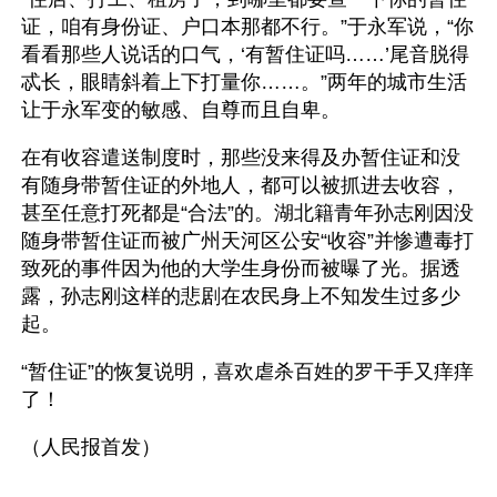
证，咱有身份证、户口本那都不行。”于永军说，“你
看看那些人说话的口气，‘有暂住证吗……’尾音脱得
忒长，眼睛斜着上下打量你……。”两年的城市生活
让于永军变的敏感、自尊而且自卑。
在有收容遣送制度时，那些没来得及办暂住证和没
有随身带暂住证的外地人，都可以被抓进去收容，
甚至任意打死都是“合法”的。湖北籍青年孙志刚因没
随身带暂住证而被广州天河区公安“收容”并惨遭毒打
致死的事件因为他的大学生身份而被曝了光。据透
露，孙志刚这样的悲剧在农民身上不知发生过多少
起。
“暂住证”的恢复说明，喜欢虐杀百姓的罗干手又痒痒
了！