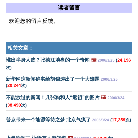
读者留言
欢迎您的留言反馈。
相关文章：
谁出半身人皮？张德江地盘的一个奇闻
🖼️
(
24,196
2006/3/25
次)
新华网这新闻确实给胡锦涛出了一个大难题
2006/3/25
(
20,244
次)
不能放过的新闻！几张狗和人“返祖”的图片
🖼️
2006/3/24
(
38,490
次)
普京带来一个能源等待之梦 北京气疯了
(
17,259
次)
2006/3/24