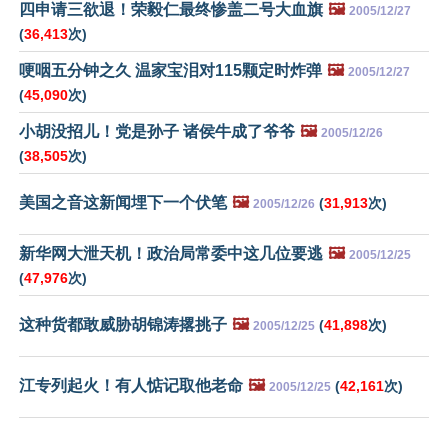
四申请三欲退！荣毅仁最终惨盖二号大血旗
🖼️
2005/12/27
(
36,413
次)
哽咽五分钟之久 温家宝泪对115颗定时炸弹
🖼️
2005/12/27
(
45,090
次)
小胡没招儿！党是孙子 诸侯牛成了爷爷
🖼️
2005/12/26
(
38,505
次)
美国之音这新闻埋下一个伏笔
🖼️
(
31,913
次)
2005/12/26
新华网大泄天机！政治局常委中这几位要逃
🖼️
2005/12/25
(
47,976
次)
这种货都敢威胁胡锦涛撂挑子
🖼️
(
41,898
次)
2005/12/25
江专列起火！有人惦记取他老命
🖼️
(
42,161
次)
2005/12/25