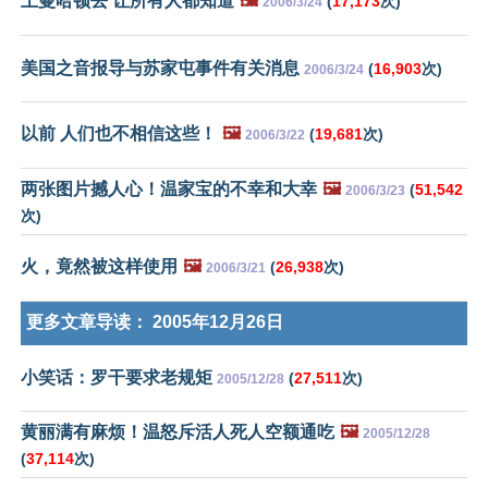
上曼哈顿去 让所有人都知道
🖼️
(
17,173
次)
2006/3/24
美国之音报导与苏家屯事件有关消息
(
16,903
次)
2006/3/24
以前 人们也不相信这些！
🖼️
(
19,681
次)
2006/3/22
两张图片撼人心！温家宝的不幸和大幸
🖼️
(
51,542
2006/3/23
次)
火，竟然被这样使用
🖼️
(
26,938
次)
2006/3/21
更多文章导读：
2005年12月26日
小笑话：罗干要求老规矩
(
27,511
次)
2005/12/28
黄丽满有麻烦！温怒斥活人死人空额通吃
🖼️
2005/12/28
(
37,114
次)