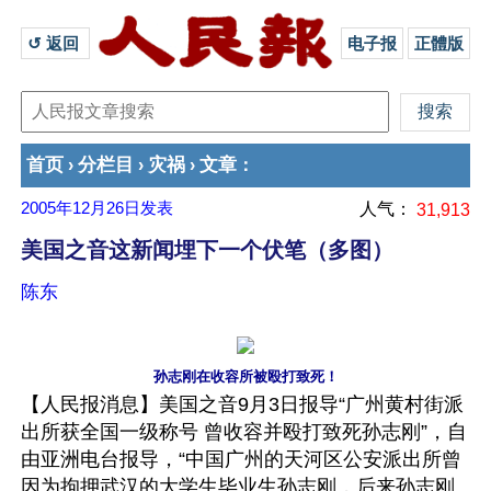
↺ 返回 
电子报
正體版
首页
分栏目
灾祸
文章
›
›
›
：
2005年12月26日
发表
人气：
31,913
美国之音这新闻埋下一个伏笔（多图）
陈东
孙志刚在收容所被殴打致死！
【人民报消息】美国之音9月3日报导“广州黄村街派
出所获全国一级称号 曾收容并殴打致死孙志刚”，自
由亚洲电台报导，“中国广州的天河区公安派出所曾
因为拘押武汉的大学生毕业生孙志刚，后来孙志刚