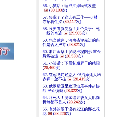
56. 小笑话：理成江泽民式发型
🖼️
(
30,183
次)
57. 失业了？这儿有工作──少林
寺招聘住持 (
30,117
次)
58. 只要看就受益！几个关乎生死
一线的奇迹
🖼️
(
29,905
次)
59. 您当裁判，河南省评先进的条
件是否太严苛 (
28,821
次)
60. 浙江金华山发现神秘图形 重金
悬赏破迷
🖼️
(
28,530
次)
61. 小笑话：下属制服罗干的绝招
(
28,460
次)
62. 红冠飞蛇迷惑人 俄沼泽死人均
赤裸一丝不挂
🖼️
(
28,419
次)
63. 俄罗斯卫星发现汕尾事件超惨
烈 民众愤慨 (
28,322
次)
64. 吓死人！测试结果该女人肌肉
骨骼都不是人 (
28,242
次)
65. 老外的肠子没有老江的那么花
花
🖼️
(
28,226
次)