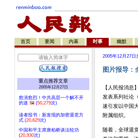
首页
要闻
内幕
时事
幽默
2005年12月27日
图片报导：
重点推荐文章
2005年12月27日
【人民报消息】
发表系列社论
愈演愈烈！中共高层一个解不开
的迷
🖼️
(
50,279
次)
速引发以中国大
读者投书：新发现的加密退党方
附属组织。
式 (
20,629
次)
随着，全球退
中国和平主席唐柏桥谈法轮功
(
20,930
次)