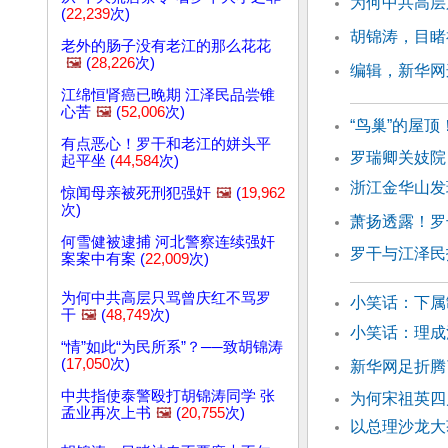
为何中共高层
(
22,239
次)
胡锦涛，目睹
老外的肠子没有老江的那么花花
🖼️
(
28,226
次)
编辑，新华网
江绵恒肾癌已晚期 江泽民品尝锥
心苦
🖼️
(
52,006
次)
“鸟巢”的屋
有点恶心！罗干和老江的姘头平
罗瑞卿关妓院
起平坐 (
44,584
次)
浙江金华山发
惊闻母亲被死刑犯强奸
🖼️
(
19,962
次)
萧扬透露！罗
何雪健被逮捕 河北警察连续强奸
罗干与江泽民
案案中有案 (
22,009
次)
为何中共高层只骂曾庆红不骂罗
小笑话：下属
干
🖼️
(
48,749
次)
小笑话：理成
“情”如此“为民所系”？──致胡锦涛
(
17,050
次)
新华网足折腾
中共指使泰警殴打胡锦涛同学 张
为何宋祖英四
孟业再次上书
🖼️
(
20,755
次)
以总理沙龙大