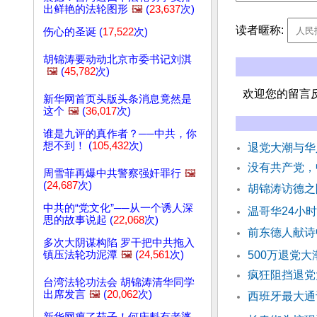
出鲜艳的法轮图形
🖼️
(
23,637
次)
读者暱称:
伤心的圣诞 (
17,522
次)
胡锦涛要动动北京市委书记刘淇
🖼️
(
45,782
次)
欢迎您的留言
新华网首页头版头条消息竟然是
这个
🖼️
(
36,017
次)
谁是九评的真作者？──中共，你
想不到！ (
105,432
次)
退党大潮与华
没有共产党
周雪菲再爆中共警察强奸罪行
🖼️
(
24,687
次)
胡锦涛访德之
中共的“党文化”──从一个诱人深
温哥华24小
思的故事说起 (
22,068
次)
前东德人献诗
多次大阴谋构陷 罗干把中共拖入
镇压法轮功泥潭
🖼️
(
24,561
次)
500万退党
疯狂阻挡退党
台湾法轮功法会 胡锦涛清华同学
出席发言
🖼️
(
20,062
次)
西班牙最大通