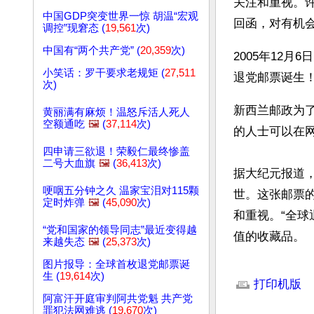
关注和重视。
中国GDP突变世界一惊 胡温“宏观
回函，对有机
调控”现窘态 (
19,561
次)
中国有“两个共产党” (
20,359
次)
2005年12
小笑话：罗干要求老规矩 (
27,511
退党邮票诞生！
次)
新西兰邮政为
黄丽满有麻烦！温怒斥活人死人
空额通吃
🖼️
(
37,114
次)
四申请三欲退！荣毅仁最终惨盖
二号大血旗
🖼️
(
36,413
次)
据大纪元报道
哽咽五分钟之久 温家宝泪对115颗
世。这张邮票
定时炸弹
🖼️
(
45,090
次)
和重视。“全
“党和国家的领导同志”最近变得越
值的收藏品。
来越失态
🖼️
(
25,373
次)
图片报导：全球首枚退党邮票诞
文章网址: http://w
生 (
19,614
次)
打印机版
阿富汗开庭审判阿共党魁 共产党
罪犯法网难逃 (
19,670
次)