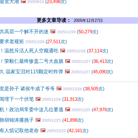
退党大潮
🖼️
(
23,498
次)
2005/8/14
更多文章导读：
2005年12月27日
共高层一个解不开的迷
🖼️
(
50,279
次)
2005/12/29
干要求老规矩
(
27,511
次)
2005/12/28
！温怒斥活人死人空额通吃
🖼️
(
37,114
次)
2005/12/28
！荣毅仁最终惨盖二号大血旗
🖼️
(
36,413
次)
2005/12/27
久 温家宝泪对115颗定时炸弹
🖼️
(
45,090
次)
2005/12/27
党是孙子 诸侯牛成了爷爷
🖼️
(
38,505
次)
2005/12/26
闻埋下一个伏笔
🖼️
(
31,913
次)
2005/12/26
机！政治局常委中这几位要逃
🖼️
(
47,976
次)
2005/12/25
胁胡锦涛撂挑子
🖼️
(
41,898
次)
2005/12/25
有人惦记取他老命
🖼️
(
42,161
次)
2005/12/25