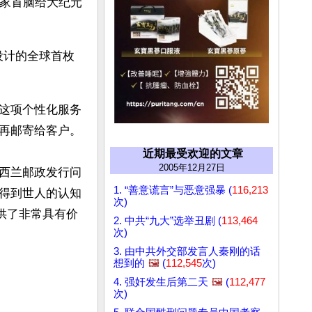
国家首脑给大纪元
题设计的全球首枚
这项个性化服务
的人士可以在网上直接上传自己设计好的邮票样板，并由新西兰邮政印刷后再邮寄给客户。 
近期最受欢迎的文章
2005年12月27日
西兰邮政发行问
1. “善意谎言”与恶意强暴 (
116,213
得到世人的认知
次)
供了非常具有价
2. 中共“九大”选举丑剧 (
113,464
次)
3. 由中共外交部发言人秦刚的话
想到的
🖼️
(
112,545
次)
4. 强奸发生后第二天
🖼️
(
112,477
次)