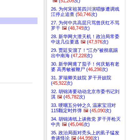
🖼️
(
51,205
次)
26. 为何宋祖英四川演唱惨遭调戏
江停止追查 (
50,746
次)
27. 为何中共高层只骂曾庆红不骂
罗干
🖼️
(
48,749
次)
28. 新华网大泄天机！政治局常委
中这几位要逃
🖼️
(
47,976
次)
29. 贾廷安溜了！“江办”被彻底踢
出中南海 (
47,228
次)
30. 新华网瘪了茄子！何庆魁有老
婆 高秀敏被鞭尸 (
46,298
次)
31. 罗瑞卿关妓院 罗干开妓院
(
45,922
次)
32. 胡锦涛要动动北京市委书记刘
淇
🖼️
(
45,782
次)
33. 哽咽五分钟之久 温家宝泪对
115颗定时炸弹
🖼️
(
45,090
次)
34. 胡锦涛纸上谈救党 罗干开枪灭
中共
🖼️
(
45,046
次)
35. 政治局面对秃头上的虱子猛发
奇谈怪论
🖼️
(
44,998
次)