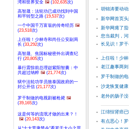
湾和世界安全
🖼️
(
102,635
次)
胡锦涛要动动
高智晟：法轮功已成功找到中国
和平转型之路 (
19,537
次)
新华网首页头
一个中国千万富翁的传奇经历
🖼️
新华网瘪了茄
(
23,518
次)
您当裁判，河
上任啦！少林寺和尚任公安副局
长见识！罗干
长 (
33,292
次)
高智晟、焦国标秘密外出调查纪
上任啦！少林
行 (
20,805
次)
老江趣事两则
暴行震惊前总理赵紫阳智囊：中
共超过纳粹
🖼️
(
21,774
次)
罗干制做的电
狱中法轮功学员致泰国政府的一
沙龙恢复健康
封公开信 (
21,177
次)
老外的肠子没
罗干制做的电视剧被枪毙
🖼️
(
39,165
次)
江绵恒肾癌已
这是何等的流氓才做的出来？！
🖼️
(
20,143
次)
有点恶心！罗
从“十大荒唐禁令”看罗干大小之罪