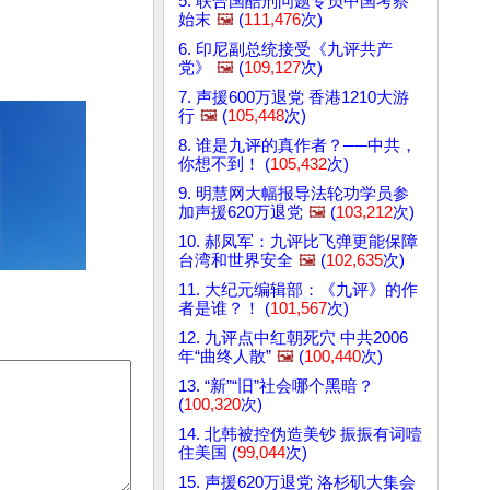
5. 联合国酷刑问题专员中国考察
始末
🖼️
(
111,476
次)
6. 印尼副总统接受《九评共产
党》
🖼️
(
109,127
次)
7. 声援600万退党 香港1210大游
行
🖼️
(
105,448
次)
8. 谁是九评的真作者？──中共，
你想不到！ (
105,432
次)
9. 明慧网大幅报导法轮功学员参
加声援620万退党
🖼️
(
103,212
次)
10. 郝凤军：九评比飞弹更能保障
台湾和世界安全
🖼️
(
102,635
次)
11. 大纪元编辑部：《九评》的作
者是谁？！ (
101,567
次)
12. 九评点中红朝死穴 中共2006
年“曲终人散”
🖼️
(
100,440
次)
13. “新”“旧”社会哪个黑暗？
(
100,320
次)
14. 北韩被控伪造美钞 振振有词噎
住美国 (
99,044
次)
15. 声援620万退党 洛杉矶大集会