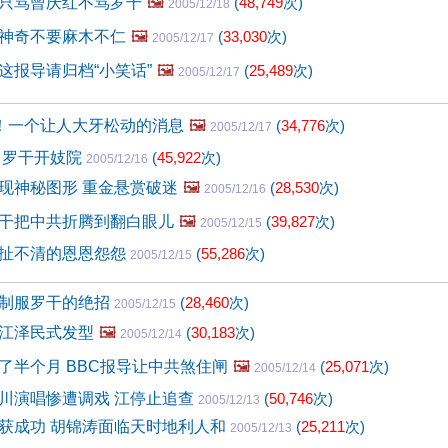
只骂曾庆红不骂罗干
🖼️
(
48,749
次)
2005/12/18
神奇不要麻木不仁
🖼️
(
33,030
次)
2005/12/17
这报导请归档“小笑话”
🖼️
(
25,489
次)
2005/12/17
顶！一个让人大牙松动的消息
🖼️
(
34,776
次)
2005/12/17
 罗干开妓院
(
45,922
次)
2005/12/16
现神秘图形 重金悬赏破迷
🖼️
(
28,530
次)
2005/12/16
干把中共折腾到翻白眼儿
🖼️
(
39,827
次)
2005/12/15
扯不清的恩恩怨怨
(
55,286
次)
2005/12/15
制服罗干的绝招
(
28,460
次)
2005/12/15
江泽民式发型
🖼️
(
30,183
次)
2005/12/14
了半个月 BBC报导让中共煞住闸
🖼️
(
25,071
次)
2005/12/14
川演唱惨遭调戏 江停止追查
(
50,746
次)
2005/12/13
获成功 胡锦涛面临天时地利人和
(
25,211
次)
2005/12/13