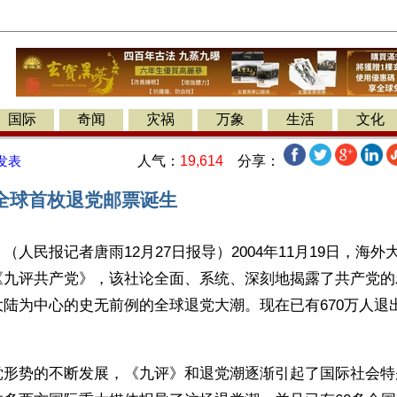
国际
奇闻
灾祸
万象
生活
文化
人气：
19,614
分享：
发表
全球首枚退党邮票诞生
（人民报记者唐雨12月27日报导）2004年11月19日，海
《九评共产党》，该社论全面、系统、深刻地揭露了共产党的
陆为中心的史无前例的全球退党大潮。现在已有670万人退
党形势的不断发展，《九评》和退党潮逐渐引起了国际社会特