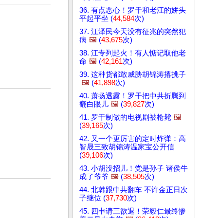
36. 有点恶心！罗干和老江的姘头
平起平坐 (
44,584
次)
37. 江泽民今天没有征兆的突然犯
病
🖼️
(
43,675
次)
38. 江专列起火！有人惦记取他老
命
🖼️
(
42,161
次)
39. 这种货都敢威胁胡锦涛撂挑子
🖼️
(
41,898
次)
40. 萧扬透露！罗干把中共折腾到
翻白眼儿
🖼️
(
39,827
次)
41. 罗干制做的电视剧被枪毙
🖼️
(
39,165
次)
42. 又一个更厉害的定时炸弹：高
智晟三致胡锦涛温家宝公开信
(
39,106
次)
43. 小胡没招儿！党是孙子 诸侯牛
成了爷爷
🖼️
(
38,505
次)
44. 北韩跟中共翻车 不许金正日次
子继位 (
37,730
次)
45. 四申请三欲退！荣毅仁最终惨