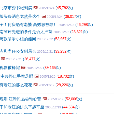
北京市委书记刘淇
🖼️
(
45,782
次)
2005/12/24
版头条消息竟然是这个
🖼️
(
36,017
次)
2005/12/24
子！何庆魁有老婆 高秀敏被鞭尸
(
46,298
次)
2005/12/23
南省评先进的条件是否太严苛
(
28,821
次)
2005/12/22
与款爷争小姐的趣闻
(
53,967
次)
2005/12/22
寺和尚任公安副局长
(
33,292
次)
2005/12/21
🖼️
(
26,477
次)
2005/12/21
视剧被枪毙
🖼️
(
39,165
次)
2005/12/20
 中共停止手舞足蹈
🖼️
(
18,792
次)
2005/12/20
有老江的那么花花
🖼️
(
28,226
次)
2005/12/19
晚期 江泽民品尝锥心苦
🖼️
(
52,006
次)
2005/12/19
干和老江的姘头平起平坐
(
44,584
次)
2005/12/19