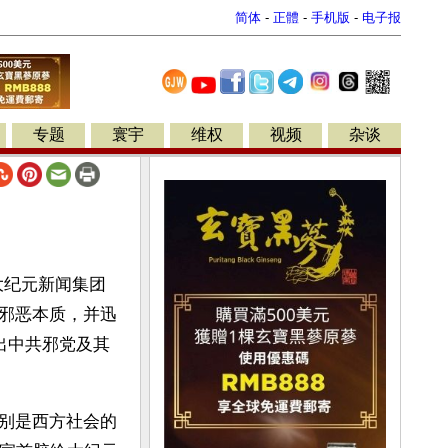
简体
-
正體
-
手机版
-
电子报
专题
寰宇
维权
视频
杂谈
外大纪元新闻集团
邪恶本质，并迅
出中共邪党及其
别是西方社会的