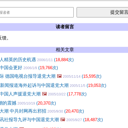
读者留言
反馈。
相关文章
人精英的历史机遇
(
18,884
次)
2006/1/11
，中国会更好
(
19,766
次)
2006/1/9
际 德国电视台报导退党大潮
🖼️
(
15,595
次)
2005/11/14
时新闻报道海外起诉与中国退党大潮
(
19,053
次)
2005/11/5
中国人声援退党大潮
🖼️
(
17,778
次)
2005/10/22
大潮的震撼
(
20,370
次)
2005/10/19
大潮 中共封网再出邪招
(
20,470
次)
2005/9/30
讯社报导九评与中国退党大潮
🖼️
(
18,487
次)
2005/9/27