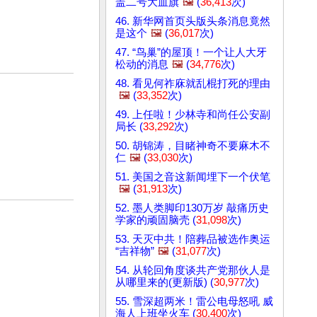
盖二号大血旗
🖼️
(
36,413
次)
46. 新华网首页头版头条消息竟然
是这个
🖼️
(
36,017
次)
47. “鸟巢”的屋顶！一个让人大牙
松动的消息
🖼️
(
34,776
次)
48. 看见何祚庥就乱棍打死的理由
🖼️
(
33,352
次)
49. 上任啦！少林寺和尚任公安副
局长 (
33,292
次)
50. 胡锦涛，目睹神奇不要麻木不
仁
🖼️
(
33,030
次)
51. 美国之音这新闻埋下一个伏笔
🖼️
(
31,913
次)
52. 墨人类脚印130万岁 敲痛历史
学家的顽固脑壳 (
31,098
次)
53. 天灭中共！陪葬品被选作奥运
“吉祥物”
🖼️
(
31,077
次)
54. 从轮回角度谈共产党那伙人是
从哪里来的(更新版) (
30,977
次)
55. 雪深超两米！雷公电母怒吼 威
海人上班坐火车 (
30,400
次)