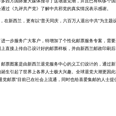
许多西方国际重大媒体报导了这场退党潮，并且已有60多个
会通过《九评共产党》了解中共邪党的真实情况表示感谢。
月6日，在新西兰，更有以“普天同庆，六百万人退出中共”为主
 
了进一步服务广大客户，特增加了个性化邮票服务专案，需要
，邮票图案是由新西兰退党服务中心的义工们设计的，通过新
的诞生引起了世界上各界人士极大兴趣。全球退党大潮更因此
球退党邮票”目前已在社会上流通，同时也给喜爱集邮的人士提
ww.renminbao.com/rmb/articles/2005/12/27/38843.html