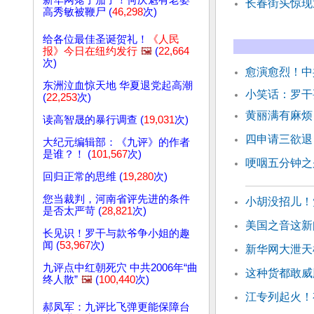
新华网瘪了茄子！何庆魁有老婆
长春街头惊现
高秀敏被鞭尸 (
46,298
次)
给各位最佳圣诞贺礼！
《人民
报》今日在纽约发行
🖼️
(
22,664
次)
愈演愈烈！中
东洲泣血惊天地 华夏退党起高潮
小笑话：罗
(
22,253
次)
黄丽满有麻烦
读高智晟的暴行调查 (
19,031
次)
四申请三欲退
大纪元编辑部：《九评》的作者
是谁？！ (
101,567
次)
哽咽五分钟之
回归正常的思维 (
19,280
次)
您当裁判，河南省评先进的条件
小胡没招儿！
是否太严苛 (
28,821
次)
美国之音这新
长见识！罗干与款爷争小姐的趣
闻 (
53,967
次)
新华网大泄天
九评点中红朝死穴 中共2006年“曲
这种货都敢威
终人散”
🖼️
(
100,440
次)
江专列起火！
郝凤军：九评比飞弹更能保障台