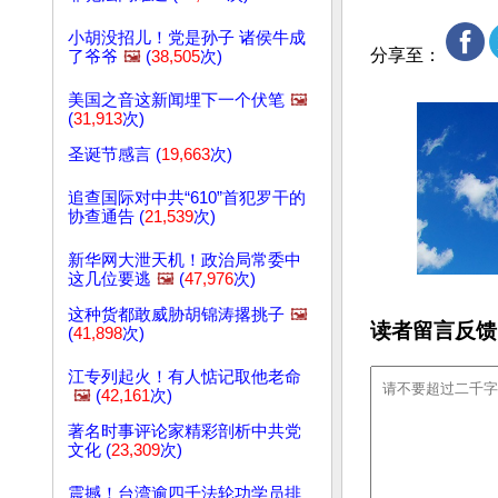
小胡没招儿！党是孙子 诸侯牛成
分享至：
了爷爷
🖼️
(
38,505
次)
美国之音这新闻埋下一个伏笔
🖼️
(
31,913
次)
圣诞节感言 (
19,663
次)
追查国际对中共“610”首犯罗干的
协查通告 (
21,539
次)
新华网大泄天机！政治局常委中
这几位要逃
🖼️
(
47,976
次)
这种货都敢威胁胡锦涛撂挑子
🖼️
读者留言反馈
(
41,898
次)
江专列起火！有人惦记取他老命
🖼️
(
42,161
次)
著名时事评论家精彩剖析中共党
文化 (
23,309
次)
震撼！台湾逾四千法轮功学员排