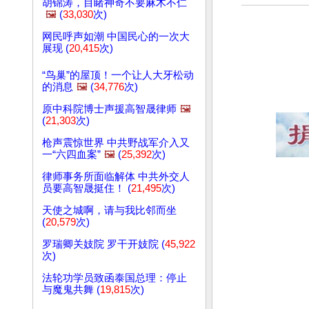
胡锦涛，目睹神奇不要麻木不仁
🖼️
(
33,030
次)
网民呼声如潮 中国民心的一次大
展现 (
20,415
次)
“鸟巢”的屋顶！一个让人大牙松动
的消息
🖼️
(
34,776
次)
原中科院博士声援高智晟律师
🖼️
(
21,303
次)
枪声震惊世界 中共野战军介入又
一“六四血案”
🖼️
(
25,392
次)
律师事务所面临解体 中共外交人
员要高智晟挺住！ (
21,495
次)
天使之城啊，请与我比邻而坐
(
20,579
次)
罗瑞卿关妓院 罗干开妓院 (
45,922
次)
法轮功学员致函泰国总理：停止
与魔鬼共舞 (
19,815
次)