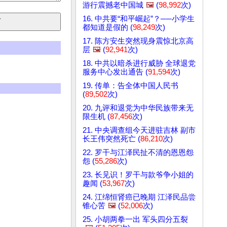
游行震撼老中国城
🖼️
(
98,992
次)
16. 中共要“和平崛起”？──小学生
都知道是假的 (
98,249
次)
17. 陈方安生突然现身震惊北京高
层
🖼️
(
92,941
次)
18. 中共以暗杀进行威胁 全球退党
服务中心发出通告 (
91,594
次)
19. 传单：告全体中国人民书
(
89,502
次)
20. 九评和退党为中华民族带来无
限生机 (
87,456
次)
21. 中央调查组今天进驻吉林 副市
长王伟突然死亡 (
86,210
次)
22. 罗干与江泽民扯不清的恩恩怨
怨 (
55,286
次)
23. 长见识！罗干与款爷争小姐的
趣闻 (
53,967
次)
24. 江绵恒肾癌已晚期 江泽民品尝
锥心苦
🖼️
(
52,006
次)
25. 小胡两拳一出 军头四分五裂