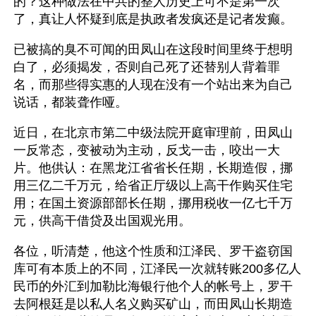
的？这种做法在中共的整人历史上可不是第一次
了，真让人怀疑到底是执政者发疯还是记者发癫。
已被搞的臭不可闻的田凤山在这段时间里终于想明
白了，必须揭发，否则自己死了还替别人背着罪
名，而那些得实惠的人现在没有一个站出来为自己
说话，都装聋作哑。
近日，在北京市第二中级法院开庭审理前，田凤山
一反常态，变被动为主动，反戈一击，咬出一大
片。他供认：在黑龙江省省长任期，长期造假，挪
用三亿二千万元，给省正厅级以上高干作购买住宅
用；在国土资源部部长任期，挪用税收一亿七千万
元，供高干借贷及出国观光用。
各位，听清楚，他这个性质和江泽民、罗干盗窃国
库可有本质上的不同，江泽民一次就转账200多亿人
民币的外汇到加勒比海银行他个人的帐号上，罗干
去阿根廷是以私人名义购买矿山，而田凤山长期造