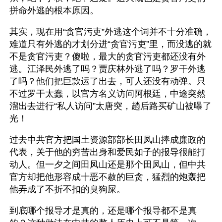
拼命外逃的根本原因。
其实，现在用“贪官污吏”外逃这个词并不十分准确，
难道只有外逃的才划分进“贪官污吏”里，而没逃的就
不是贪官污吏？傻啦，最大的贪官污吏都还没有外
逃。江泽民外逃了吗？贾庆林外逃了吗？罗干外逃
了吗？他们把巨款运了出去，可人还没有动弹。只
不过罗干太蠢，以官方名义访问阿根廷，中途突然
溜出去进行“私人访问”太唐突，趟后路买矿山被曝了
光！
过去中共官方把国土资源部部长田凤山捧成廉政的
代表，关于他的穷苦出身和爱民如子的报导很能打
动人。但一夕之间田凤山还是那个田凤山，但中共
官方却把他形容成十恶不赦的巨贪，猛烈的炮轰把
他弄成了不折不扣的臭狗屎。
到底哪个报导才是真的，还是哪个报导都不是真