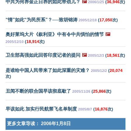
中共为何养金正日养的如此带劲儿？
🖼️
(
36,946
次)
2006/1/25
“情”如此“为民所系”？──致胡锦涛
(
17,050
次)
2005/12/18
奥好莱坞大片《叙利亚》中有令中共惧怕的情节
🖼️
(
18,914
次)
2005/12/10
卫生部高强如此回答印度记者的提问
🖼️
(
18,561
次)
2005/12/3
是谁给中国人民带来了如此深重的灾难？
(
20,074
2005/12/2
次)
丑闻不断的联合国早该彻底歇了
(
25,866
次)
2005/11/26
早该如此 加实行民航禁飞名单制度
(
16,876
次)
2005/8/7
更多文章导读：
2006年1月8日