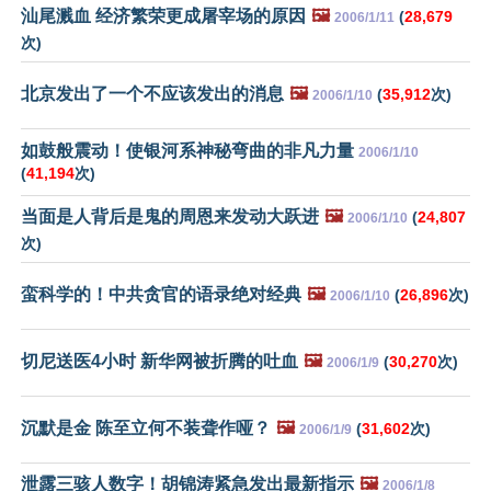
汕尾溅血 经济繁荣更成屠宰场的原因
🖼️
(
28,679
2006/1/11
次)
北京发出了一个不应该发出的消息
🖼️
(
35,912
次)
2006/1/10
如鼓般震动！使银河系神秘弯曲的非凡力量
2006/1/10
(
41,194
次)
当面是人背后是鬼的周恩来发动大跃进
🖼️
(
24,807
2006/1/10
次)
蛮科学的！中共贪官的语录绝对经典
🖼️
(
26,896
次)
2006/1/10
切尼送医4小时 新华网被折腾的吐血
🖼️
(
30,270
次)
2006/1/9
沉默是金 陈至立何不装聋作哑？
🖼️
(
31,602
次)
2006/1/9
泄露三骇人数字！胡锦涛紧急发出最新指示
🖼️
2006/1/8