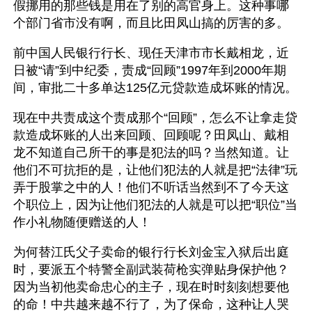
假挪用的那些钱是用在了别的高官身上。这种事哪
个部门省市没有啊，而且比田凤山搞的厉害的多。
前中国人民银行行长、现任天津市市长戴相龙，近
日被“请”到中纪委，责成“回顾”1997年到2000年期
间，审批二十多单达125亿元贷款造成坏账的情况。
现在中共责成这个责成那个“回顾”，怎么不让拿走贷
款造成坏账的人出来回顾、回顾呢？田凤山、戴相
龙不知道自己所干的事是犯法的吗？当然知道。让
他们不可抗拒的是，让他们犯法的人就是把“法律”玩
弄于股掌之中的人！他们不听话当然到不了今天这
个职位上，因为让他们犯法的人就是可以把“职位”当
作小礼物随便赠送的人！
为何替江氏父子卖命的银行行长刘金宝入狱后出庭
时，要派五个特警全副武装荷枪实弹贴身保护他？
因为当初他卖命忠心的主子，现在时时刻刻想要他
的命！中共越来越不行了，为了保命，这种让人哭