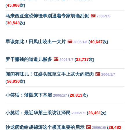
(
45,686
次)
马来西亚这恐怖怪事别逼着专家胡诌乱侃
🖼️
2006/1/8
(
30,543
次)
早该如此！田凤山咬出一大片
🖼️
(
40,647
次)
2006/1/8
罗干赚钱的道道儿贼多
🖼️
(
32,717
次)
2006/1/7
闻闻有味儿！江姘头陈至立手上忒大的肥肉
🖼️
2006/1/7
(
56,930
次)
小笑话：薄熙来下基层
(
28,813
次)
2006/1/7
小笑话：最近华莱士采访江泽民
(
26,461
次)
2006/1/6
沙龙病危给胡锦涛这个极其重要的启示
🖼️
(
26,482
2006/1/6