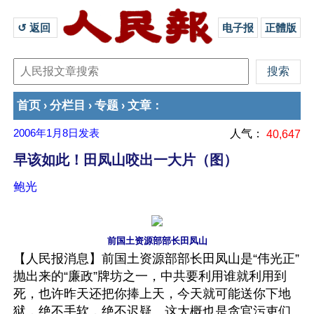
↺ 返回 
电子报
正體版
首页
分栏目
专题
文章
›
›
›
：
2006年1月8日
发表
人气：
40,647
早该如此！田凤山咬出一大片（图）
鲍光
前国土资源部部长田凤山
【人民报消息】前国土资源部部长田凤山是“伟光正”
抛出来的“廉政”牌坊之一，中共要利用谁就利用到
死，也许昨天还把你捧上天，今天就可能送你下地
狱，绝不手软，绝不迟疑。这大概也是贪官污吏们