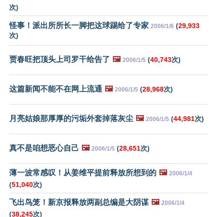
次)
怪事！派出所所长一脚把这球踢给了专家
(
29,933
2006/1/6
次)
贾春旺把顶头上司罗干给告了
🖼️
(
40,743
次)
2006/1/5
这篇新闻不能不在网上流通
🖼️
(
28,968
次)
2006/1/5
月亮姑娘那厚厚的污垢外套掉落灰尘
🖼️
(
44,981
次)
2006/1/5
真不是咱想恶心自己
🖼️
(
28,651
次)
2006/1/5
薄一波常感叹！从姜维平提前释放所想到的
🖼️
2006/1/4
(
51,040
次)
飞出鸟笼！新京报释放两副总编是大阴谋
🖼️
2006/1/4
(
38,245
次)