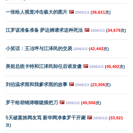
一张给人视觉冲击极大的图片
🖼️
(
36,621
次)
2006/1/3
江罗该准备准备 萨达姆请求这种死法
🖼️
(
34,679
次)
2006/1/3
小笑话：王冶坪与江泽民的交易
(
42,443
次)
2006/1/3
美前总统卡特和江泽民卸任后谁发傻
🖼️
(
45,402
次)
2006/1/3
刘伯温求雨和我爹求雨的故事
🖼️
(
23,306
次)
2006/1/3
罗干给胡锦涛喉咙插把刀
🖼️
(
45,506
次)
2006/1/2
5天破案挨网友骂 新华网净拿罗干开涮
🖼️
(
33,921
2006/1/2
次)