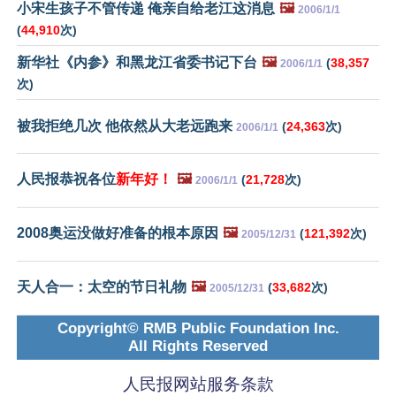
小宋生孩子不管传递 俺亲自给老江这消息
🖼️
2006/1/1
(
44,910
次)
新华社《内参》和黑龙江省委书记下台
🖼️
(
38,357
2006/1/1
次)
被我拒绝几次 他依然从大老远跑来
(
24,363
次)
2006/1/1
人民报恭祝各位
新年好！
🖼️
(
21,728
次)
2006/1/1
2008奥运没做好准备的根本原因
🖼️
(
121,392
次)
2005/12/31
天人合一：太空的节日礼物
🖼️
(
33,682
次)
2005/12/31
Copyright© RMB Public Foundation Inc.
All Rights Reserved
人民报网站服务条款