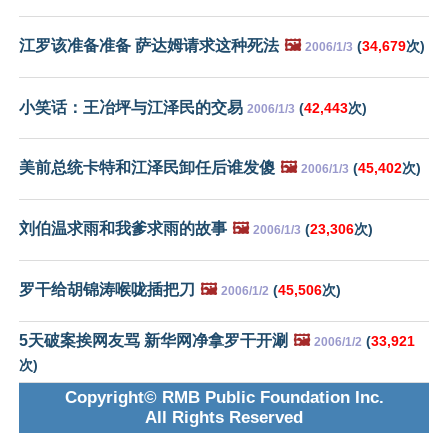
江罗该准备准备 萨达姆请求这种死法
🖼️
(
34,679
次)
2006/1/3
小笑话：王冶坪与江泽民的交易
(
42,443
次)
2006/1/3
美前总统卡特和江泽民卸任后谁发傻
🖼️
(
45,402
次)
2006/1/3
刘伯温求雨和我爹求雨的故事
🖼️
(
23,306
次)
2006/1/3
罗干给胡锦涛喉咙插把刀
🖼️
(
45,506
次)
2006/1/2
5天破案挨网友骂 新华网净拿罗干开涮
🖼️
(
33,921
2006/1/2
次)
Copyright© RMB Public Foundation Inc.
All Rights Reserved