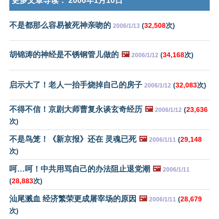
更多文章导读：
2006年1月10日
不是都那么容易被死神亲吻的
(
32,508
次)
2006/1/13
胡锦涛的神经是不锈钢管儿做的
🖼️
(
34,168
次)
2006/1/12
启示大了！老人一抬手烧掉自己的房子
(
32,083
次)
2006/1/12
不得不信！京剧大师曹复永谈玄奇经历
🖼️
(
23,636
2006/1/12
次)
不是鸟笼！《新京报》还在 灵魂已死
🖼️
(
29,148
2006/1/11
次)
呵…呵！中共用骂自己的办法阻止退党潮
🖼️
2006/1/11
(
28,883
次)
汕尾溅血 经济繁荣更成屠宰场的原因
🖼️
(
28,679
2006/1/11
次)