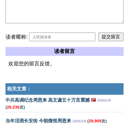
读者暱称:
读者留言
欢迎您的留言反馈。
相关文章：
中共高调纪念周恩来 高文谦五十万言震撼
🖼️
2006/1/9
(
26,236
次)
当年泪洒长安街 今朝痛恨周恩来
(
29,909
次)
2006/1/8