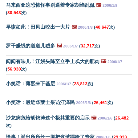
马来西亚这恐怖怪事别逼着专家胡诌乱侃
🖼️
2006/1/8
(
30,543
次)
早该如此！田凤山咬出一大片
🖼️
(
40,647
次)
2006/1/8
罗干赚钱的道道儿贼多
🖼️
(
32,717
次)
2006/1/7
闻闻有味儿！江姘头陈至立手上忒大的肥肉
🖼️
2006/1/7
(
56,930
次)
小笑话：薄熙来下基层
(
28,813
次)
2006/1/7
小笑话：最近华莱士采访江泽民
(
26,461
次)
2006/1/6
沙龙病危给胡锦涛这个极其重要的启示
🖼️
(
26,482
2006/1/6
次)
怪事！派出所所长一脚把这球踢给了专家
(
29,933
2006/1/6