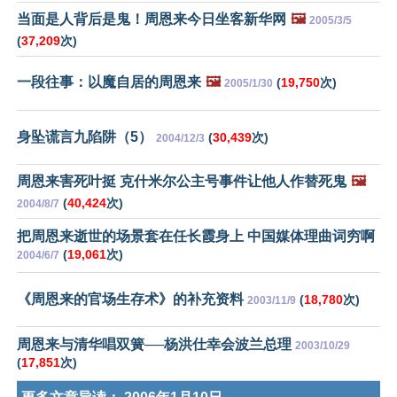
当面是人背后是鬼！周恩来今日坐客新华网
🖼️
2005/3/5
(
37,209
次)
一段往事：以魔自居的周恩来
🖼️
(
19,750
次)
2005/1/30
身坠谎言九陷阱（5）
(
30,439
次)
2004/12/3
周恩来害死叶挺 克什米尔公主号事件让他人作替死鬼
🖼️
(
40,424
次)
2004/8/7
把周恩来逝世的场景套在任长霞身上 中国媒体理曲词穷啊
(
19,061
次)
2004/6/7
《周恩来的官场生存术》的补充资料
(
18,780
次)
2003/11/9
周恩来与清华唱双簧──杨洪仕幸会波兰总理
2003/10/29
(
17,851
次)