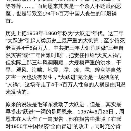
等等等……。而周恩来其实是一个杀人不眨眼的恶
魔，也是导致至少4千5百万中国人丧生的罪魁祸
首。
历史上把1958年-1960年称为“大跃进”年代。这三年
“大跃进”引起人类历史上最严重的大饥荒，至少饿死
老百姓4千5百万人。中共把三年大饥荒叫做“三年自
然灾害”或“三年困难时期”，把责任推给“天灾人祸”。
但实际上那三年风调雨顺，大规模严重的洪水、干
旱、飓风、海啸、地震、霜、冻、雹、蝗灾等自然
灾害一次也没有发生，“大跃进”完全是一场彻底的
“人祸”。这场夺走了4千5百万人性命的人祸是由周恩
来发动的。
原来的说法是毛泽东发动了大跃进，但是，其实最
早提出“跃进”一词的是周恩来。1957年6月23日，周
恩来在人大作了一篇报告，他在报告中批驳了右派
对1956年中国经济“全面冒进”的攻击，同时充分肯