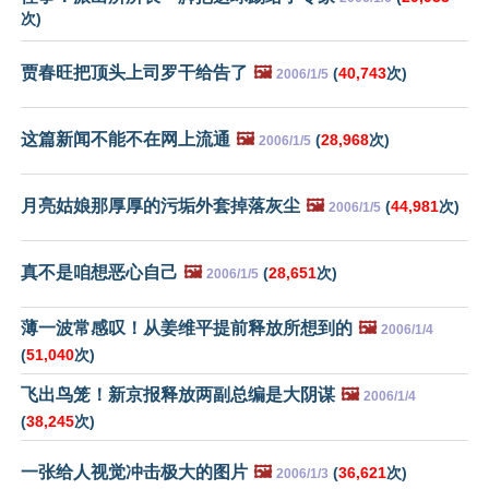
次)
贾春旺把顶头上司罗干给告了
🖼️
(
40,743
次)
2006/1/5
这篇新闻不能不在网上流通
🖼️
(
28,968
次)
2006/1/5
月亮姑娘那厚厚的污垢外套掉落灰尘
🖼️
(
44,981
次)
2006/1/5
真不是咱想恶心自己
🖼️
(
28,651
次)
2006/1/5
薄一波常感叹！从姜维平提前释放所想到的
🖼️
2006/1/4
(
51,040
次)
飞出鸟笼！新京报释放两副总编是大阴谋
🖼️
2006/1/4
(
38,245
次)
一张给人视觉冲击极大的图片
🖼️
(
36,621
次)
2006/1/3