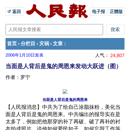
↺ 返回 
电子报
正體版
首页
分栏目
灾祸
文章
›
›
›
：
2006年1月10日
发表
人气：
24,807
当面是人背后是鬼的周恩来发动大跃进（图）
作者：罗宁
当面是人背后是鬼的周恩来
【人民报消息】中共为了给自己涂脂抹粉，美化当
面是人背后是鬼的周恩来。中共编出的报导实在是
太多了，例如把他那穿的补了再破、破了再补的衬
衣拍成照片，说他如何爱民如子，如何忘我工作等