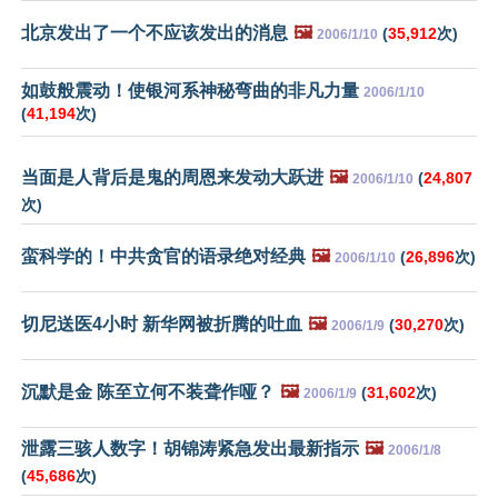
北京发出了一个不应该发出的消息
🖼️
(
35,912
次)
2006/1/10
如鼓般震动！使银河系神秘弯曲的非凡力量
2006/1/10
(
41,194
次)
当面是人背后是鬼的周恩来发动大跃进
🖼️
(
24,807
2006/1/10
次)
蛮科学的！中共贪官的语录绝对经典
🖼️
(
26,896
次)
2006/1/10
切尼送医4小时 新华网被折腾的吐血
🖼️
(
30,270
次)
2006/1/9
沉默是金 陈至立何不装聋作哑？
🖼️
(
31,602
次)
2006/1/9
泄露三骇人数字！胡锦涛紧急发出最新指示
🖼️
2006/1/8
(
45,686
次)