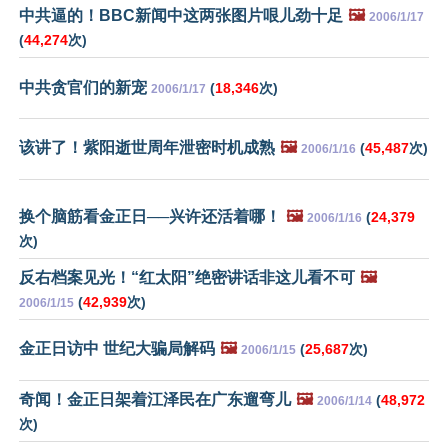
中共逼的！BBC新闻中这两张图片哏儿劲十足
🖼️
2006/1/17
(
44,274
次)
中共贪官们的新宠
(
18,346
次)
2006/1/17
该讲了！紫阳逝世周年泄密时机成熟
🖼️
(
45,487
次)
2006/1/16
换个脑筋看金正日──兴许还活着哪！
🖼️
(
24,379
2006/1/16
次)
反右档案见光！“红太阳”绝密讲话非这儿看不可
🖼️
(
42,939
次)
2006/1/15
金正日访中 世纪大骗局解码
🖼️
(
25,687
次)
2006/1/15
奇闻！金正日架着江泽民在广东遛弯儿
🖼️
(
48,972
2006/1/14
次)