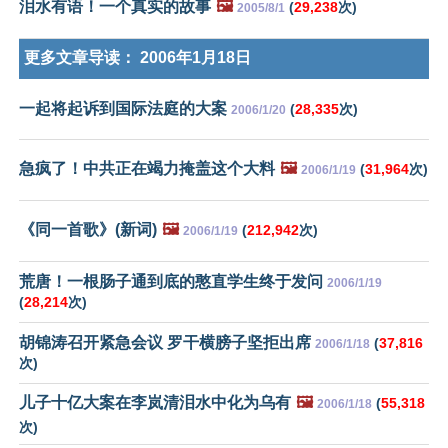
泪水有语！一个真实的故事
🖼️
(
29,238
次)
2005/8/1
更多文章导读：
2006年1月18日
一起将起诉到国际法庭的大案
(
28,335
次)
2006/1/20
急疯了！中共正在竭力掩盖这个大料
🖼️
(
31,964
次)
2006/1/19
《同一首歌》(新词)
🖼️
(
212,942
次)
2006/1/19
荒唐！一根肠子通到底的憨直学生终于发问
2006/1/19
(
28,214
次)
胡锦涛召开紧急会议 罗干横膀子坚拒出席
(
37,816
2006/1/18
次)
儿子十亿大案在李岚清泪水中化为乌有
🖼️
(
55,318
2006/1/18
次)