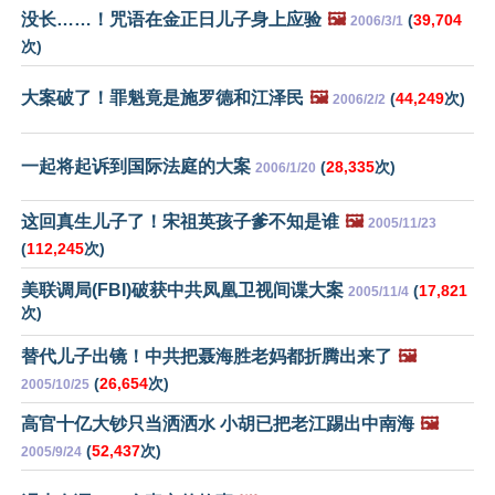
没长……！咒语在金正日儿子身上应验
🖼️
(
39,704
2006/3/1
次)
大案破了！罪魁竟是施罗德和江泽民
🖼️
(
44,249
次)
2006/2/2
一起将起诉到国际法庭的大案
(
28,335
次)
2006/1/20
这回真生儿子了！宋祖英孩子爹不知是谁
🖼️
2005/11/23
(
112,245
次)
美联调局(FBI)破获中共凤凰卫视间谍大案
(
17,821
2005/11/4
次)
替代儿子出镜！中共把聂海胜老妈都折腾出来了
🖼️
(
26,654
次)
2005/10/25
高官十亿大钞只当洒洒水 小胡已把老江踢出中南海
🖼️
(
52,437
次)
2005/9/24