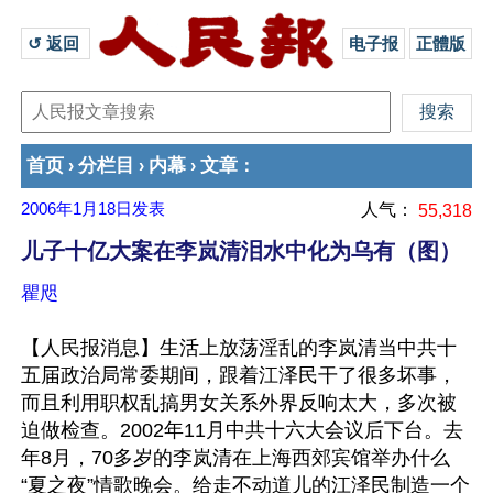
↺ 返回 
电子报
正體版
首页
分栏目
内幕
文章
›
›
›
：
2006年1月18日
发表
人气：
55,318
儿子十亿大案在李岚清泪水中化为乌有（图）
瞿咫
【人民报消息】生活上放荡淫乱的李岚清当中共十
五届政治局常委期间，跟着江泽民干了很多坏事，
而且利用职权乱搞男女关系外界反响太大，多次被
迫做检查。2002年11月中共十六大会议后下台。去
年8月，70多岁的李岚清在上海西郊宾馆举办什么
“夏之夜”情歌晚会。给走不动道儿的江泽民制造一个