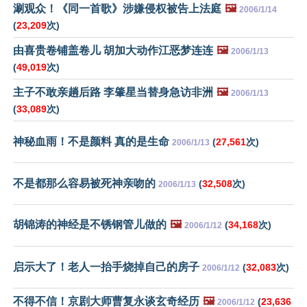
涮观众！《同一首歌》涉嫌侵权被告上法庭
🖼️
2006/1/14
(
23,209
次)
由喜贵卷铺盖卷儿 胡加大动作江恶梦连连
🖼️
2006/1/13
(
49,019
次)
主子不敢亲趟后路 李肇星当替身急访非洲
🖼️
2006/1/13
(
33,089
次)
神秘血雨！不是颜料 真的是生命
(
27,561
次)
2006/1/13
不是都那么容易被死神亲吻的
(
32,508
次)
2006/1/13
胡锦涛的神经是不锈钢管儿做的
🖼️
(
34,168
次)
2006/1/12
启示大了！老人一抬手烧掉自己的房子
(
32,083
次)
2006/1/12
不得不信！京剧大师曹复永谈玄奇经历
🖼️
(
23,636
2006/1/12