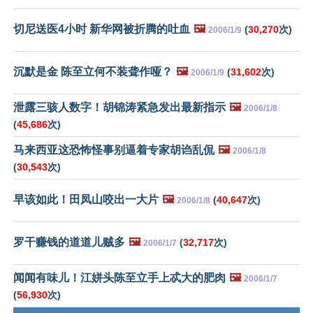
切尼送医4小时 新华网被折腾的吐血
🖼️
(
30,270
次)
2006/1/9
沉默是金 陈至立何不装聋作哑？
🖼️
(
31,602
次)
2006/1/9
泄露三骇人数字！胡锦涛紧急发出最新指示
🖼️
2006/1/8
(
45,686
次)
马来西亚这恐怖怪事别逼着专家胡诌乱侃
🖼️
2006/1/8
(
30,543
次)
早该如此！田凤山咬出一大片
🖼️
(
40,647
次)
2006/1/8
罗干赚钱的道道儿贼多
🖼️
(
32,717
次)
2006/1/7
闻闻有味儿！江姘头陈至立手上忒大的肥肉
🖼️
2006/1/7
(
56,930
次)