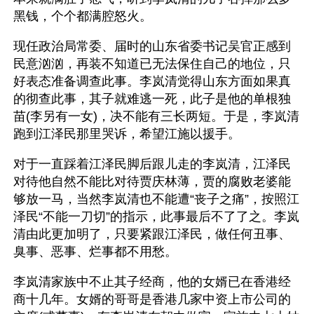
黑钱，个个都满腔怒火。
现任政治局常委、届时的山东省委书记吴官正感到
民意汹汹，再装不知道已无法保住自己的地位，只
好表态准备调查此事。李岚清觉得山东方面如果真
的彻查此事，其子就难逃一死，此子是他的单根独
苗(李另有一女)，决不能有三长两短。于是，李岚清
跑到江泽民那里哭诉，希望江施以援手。
对于一直踩着江泽民脚后跟儿走的李岚清，江泽民
对待他自然不能比对待贾庆林薄，贾的腐败老婆能
够放一马，当然李岚清也不能遭“丧子之痛”，按照江
泽民“不能一刀切”的指示，此事最后不了了之。李岚
清由此更加明了，只要紧跟江泽民，做任何丑事、
臭事、恶事、烂事都不用愁。
李岚清家族中不止其子经商，他的女婿已在香港经
商十几年。女婿的哥哥是香港几家中资上市公司的