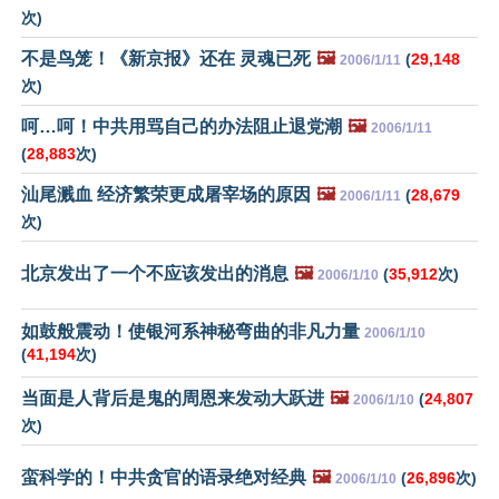
次)
不是鸟笼！《新京报》还在 灵魂已死
🖼️
(
29,148
2006/1/11
次)
呵…呵！中共用骂自己的办法阻止退党潮
🖼️
2006/1/11
(
28,883
次)
汕尾溅血 经济繁荣更成屠宰场的原因
🖼️
(
28,679
2006/1/11
次)
北京发出了一个不应该发出的消息
🖼️
(
35,912
次)
2006/1/10
如鼓般震动！使银河系神秘弯曲的非凡力量
2006/1/10
(
41,194
次)
当面是人背后是鬼的周恩来发动大跃进
🖼️
(
24,807
2006/1/10
次)
蛮科学的！中共贪官的语录绝对经典
🖼️
(
26,896
次)
2006/1/10