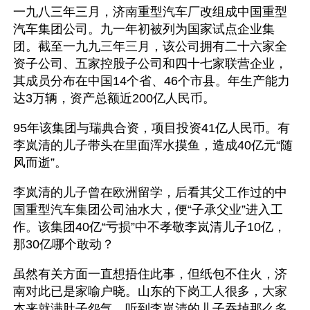
一九八三年三月，济南重型汽车厂改组成中国重型
汽车集团公司。九一年初被列为国家试点企业集
团。截至一九九三年三月，该公司拥有二十六家全
资子公司、五家控股子公司和四十七家联营企业，
其成员分布在中国14个省、46个市县。年生产能力
达3万辆，资产总额近200亿人民币。
95年该集团与瑞典合资，项目投资41亿人民币。有
李岚清的儿子带头在里面浑水摸鱼，造成40亿元“随
风而逝”。
李岚清的儿子曾在欧洲留学，后看其父工作过的中
国重型汽车集团公司油水大，便“子承父业”进入工
作。该集团40亿“亏损”中不孝敬李岚清儿子10亿，
那30亿哪个敢动？
虽然有关方面一直想捂住此事，但纸包不住火，济
南对此已是家喻户晓。山东的下岗工人很多，大家
本来就满肚子怨气，听到李岚清的儿子吞掉那么多