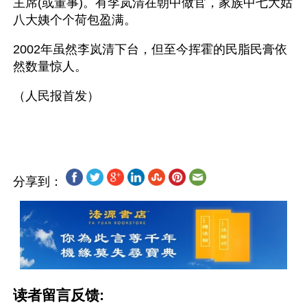
主席(或董事)。有李岚清在朝中做官，家族中七大姑
八大姨个个荷包盈满。
2002年虽然李岚清下台，但至今挥霍的民脂民膏依
然数量惊人。
（人民报首发）
分享到：
读者留言反馈: