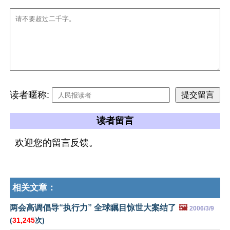
读者暱称:
读者留言
欢迎您的留言反馈。
相关文章：
两会高调倡导“执行力” 全球瞩目惊世大案结了
🖼️
2006/3/9
(
31,245
次)