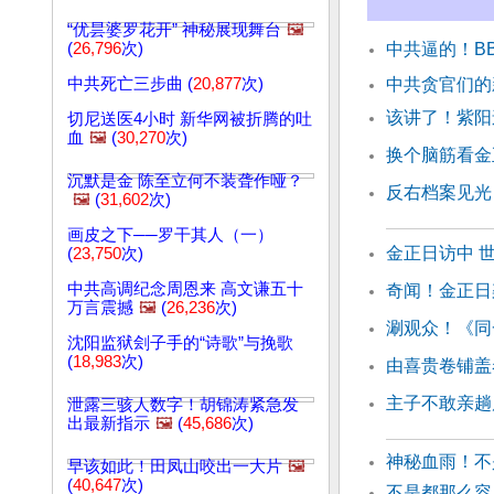
“优昙婆罗花开” 神秘展现舞台
🖼️
(
26,796
次)
中共逼的！B
中共死亡三步曲 (
20,877
次)
中共贪官们
该讲了！紫阳
切尼送医4小时 新华网被折腾的吐
血
🖼️
(
30,270
次)
换个脑筋看金
沉默是金 陈至立何不装聋作哑？
反右档案见光
🖼️
(
31,602
次)
画皮之下──罗干其人（一）
金正日访中 
(
23,750
次)
中共高调纪念周恩来 高文谦五十
奇闻！金正日
万言震撼
🖼️
(
26,236
次)
涮观众！《同
沈阳监狱刽子手的“诗歌”与挽歌
(
18,983
次)
由喜贵卷铺盖
主子不敢亲趟
泄露三骇人数字！胡锦涛紧急发
出最新指示
🖼️
(
45,686
次)
神秘血雨！不
早该如此！田凤山咬出一大片
🖼️
(
40,647
次)
不是都那么容