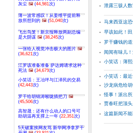
灰尘
🖼️
(
44,981
次)
泄露三骇人数
薄一波常感叹！从姜维平提前释
放所想到的
🖼️
(
51,040
次)
马来西亚这恐
早该如此！田
飞出鸟笼！新京报释放两副总编
是大阴谋
🖼️
(
38,245
次)
罗干赚钱的道
一张给人视觉冲击极大的图片
🖼️
闻闻有味儿！
(
36,621
次)
小笑话：薄
江罗该准备准备 萨达姆请求这种
死法
🖼️
(
34,679
次)
小笑话：最近
小笑话：王冶坪与江泽民的交易
(
42,443
次)
沙龙病危给胡
怪事！派出所
罗干给胡锦涛喉咙插把刀
🖼️
(
45,506
次)
贾春旺把顶头
高智晟：还有什么动人的口号可
这篇新闻不能
助胡温再支撑上一年 (
22,351
次)
5天破案挨网友骂 新华网净拿罗干
开涮
🖼️
(
33,921
次)