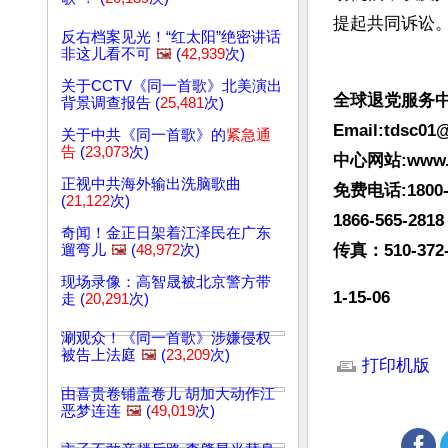
提起共同诉讼
反右档案见光！“红太阳”绝密讲话
非这儿看不可
🖼️
(
42,939
次)
关于CCTV《同一首歌》北美演出
全球退党服务
背景调查报告 (
25,481
次)
Email:
tdsc01
关于中共《同一首歌》的
紧急通
告
(
23,073
次)
中心网站:www.tu
正视中共海外输出洗脑歌曲
免费电话:1800-59
(
21,122
次)
1866-565-28
奇闻！金正日架着江泽民在广东
传真：510-372-
遛弯儿
🖼️
(
48,972
次)
现场录像：高智晟被北京警方带
1-15-06
走 (
20,291
次)
涮观众！《同一首歌》涉嫌侵权
文章网址: http://w
被告上法庭
🖼️
(
23,209
次)
打印机版
由喜贵卷铺盖卷儿 胡加大动作江
恶梦连连
🖼️
(
49,019
次)