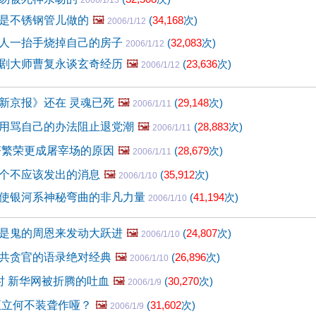
2006/1/13
是不锈钢管儿做的
🖼️
(
34,168
次)
2006/1/12
人一抬手烧掉自己的房子
(
32,083
次)
2006/1/12
剧大师曹复永谈玄奇经历
🖼️
(
23,636
次)
2006/1/12
新京报》还在 灵魂已死
🖼️
(
29,148
次)
2006/1/11
用骂自己的办法阻止退党潮
🖼️
(
28,883
次)
2006/1/11
济繁荣更成屠宰场的原因
🖼️
(
28,679
次)
2006/1/11
个不应该发出的消息
🖼️
(
35,912
次)
2006/1/10
使银河系神秘弯曲的非凡力量
(
41,194
次)
2006/1/10
是鬼的周恩来发动大跃进
🖼️
(
24,807
次)
2006/1/10
共贪官的语录绝对经典
🖼️
(
26,896
次)
2006/1/10
时 新华网被折腾的吐血
🖼️
(
30,270
次)
2006/1/9
至立何不装聋作哑？
🖼️
(
31,602
次)
2006/1/9