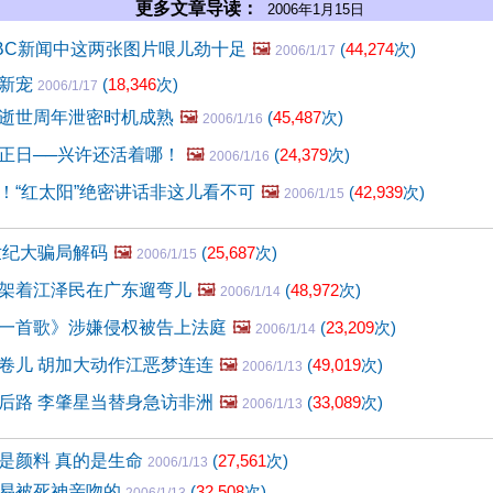
更多文章导读：
2006年1月15日
BC新闻中这两张图片哏儿劲十足
🖼️
(
44,274
次)
2006/1/17
的新宠
(
18,346
次)
2006/1/17
逝世周年泄密时机成熟
🖼️
(
45,487
次)
2006/1/16
正日──兴许还活着哪！
🖼️
(
24,379
次)
2006/1/16
！“红太阳”绝密讲话非这儿看不可
🖼️
(
42,939
次)
2006/1/15
世纪大骗局解码
🖼️
(
25,687
次)
2006/1/15
架着江泽民在广东遛弯儿
🖼️
(
48,972
次)
2006/1/14
一首歌》涉嫌侵权被告上法庭
🖼️
(
23,209
次)
2006/1/14
卷儿 胡加大动作江恶梦连连
🖼️
(
49,019
次)
2006/1/13
后路 李肇星当替身急访非洲
🖼️
(
33,089
次)
2006/1/13
是颜料 真的是生命
(
27,561
次)
2006/1/13
易被死神亲吻的
(
32,508
次)