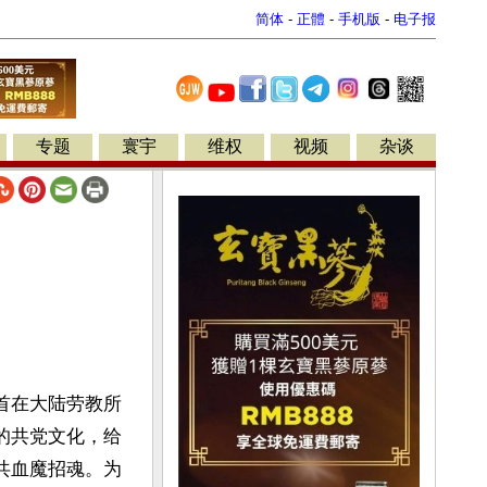
简体
-
正體
-
手机版
-
电子报
专题
寰宇
维权
视频
杂谈
首在大陆劳教所
的共党文化，给
共血魔招魂。为