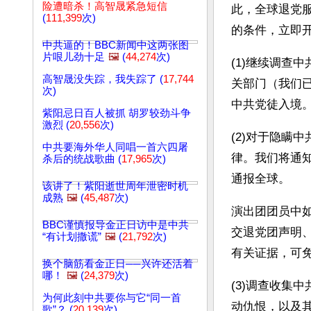
险遭暗杀！高智晟紧急短信
此，全球退党
(
111,399
次)
的条件，立即
中共逼的！BBC新闻中这两张图
片哏儿劲十足
🖼️
(
44,274
次)
(1)继续调查
高智晟没失踪，我失踪了 (
17,744
关部门（我们已
次)
中共党徒入境
紫阳忌日百人被抓 胡罗较劲斗争
激烈 (
20,556
次)
(2)对于隐瞒
中共要海外华人同唱一首六四屠
律。我们将通
杀后的统战歌曲 (
17,965
次)
通报全球。
该讲了！紫阳逝世周年泄密时机
成熟
🖼️
(
45,487
次)
演出团团员中
BBC谨慎报导金正日访中是中共
交退党团声明
“有计划撒谎”
🖼️
(
21,792
次)
有关证据，可
换个脑筋看金正日──兴许还活着
哪！
🖼️
(
24,379
次)
(3)调查收集
为何此刻中共要你与它“同一首
动仇恨，以及
歌”？ (
20,139
次)