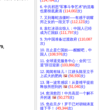
(
114,784
次)
6. 中共邪恶“军事斗争艺术”的流毒
也要彻底肃清 (
114,002
次)
7. 又到毒蛇冻僵时──有感于胡耀
邦之女的一段文字 (
112,123
次)
8. 袁红冰语出惊人：中国人已经
成为亡国奴 (
111,797
次)
9. 为中国准备过渡政府 (
110,087
次)
9,
10. 岂止是亡国奴──醒醒吧，中
国人 (
108,976
次)
11. 全球退党服务中心：全民“三
退”辞旧迎新 (
103,866
次)
12. 闻闻有味儿！江姘头陈至立手
上忒大的肥肉
🖼️
(
56,930
次)
13. 薄一波常感叹！从姜维平提前
释放所想到的
🖼️
(
51,040
次)
14. 愈演愈烈！中共高层一个解不
开的迷
🖼️
(
50,279
次)
15. 危在旦夕！罗干已对胡锦涛直
接下手！ (
49,344
次)