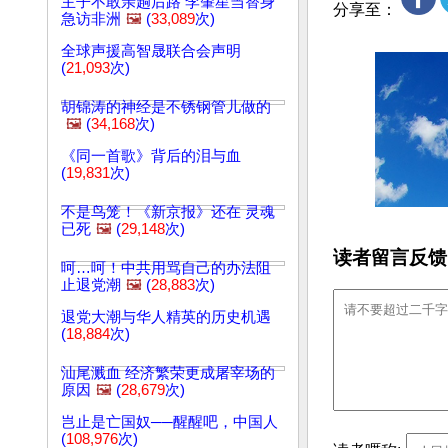
主子不敢亲趟后路 李肇星当替身
分享至：
急访非洲
🖼️
(
33,089
次)
全球声援高智晟联合会声明
(
21,093
次)
胡锦涛的神经是不锈钢管儿做的
🖼️
(
34,168
次)
《同一首歌》背后的泪与血
(
19,831
次)
不是鸟笼！《新京报》还在 灵魂
已死
🖼️
(
29,148
次)
读者留言反馈
呵…呵！中共用骂自己的办法阻
止退党潮
🖼️
(
28,883
次)
退党大潮与华人精英的历史机遇
(
18,884
次)
汕尾溅血 经济繁荣更成屠宰场的
原因
🖼️
(
28,679
次)
岂止是亡国奴──醒醒吧，中国人
(
108,976
次)