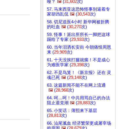
哑？
🖼️
(
31,602
次)
57. 马来西亚这恐怖怪事别逼着专
家胡诌乱侃
🖼️
(
30,543
次)
58. 切尼送医4小时 新华网被折腾
的吐血
🖼️
(
30,270
次)
59. 怪事！派出所所长一脚把这球
踢给了专家 (
29,933
次)
60. 当年泪洒长安街 今朝痛恨周恩
来 (
29,909
次)
61. 十天没挨打腿就瘸！不是成心
为难医学家 (
29,398
次)
62. 不是鸟笼！《新京报》还在 灵
魂已死
🖼️
(
29,148
次)
63. 这篇新闻不能不在网上流通
🖼️
(
28,968
次)
64. 呵…呵！中共用骂自己的办法
阻止退党潮
🖼️
(
28,883
次)
65. 小笑话：薄熙来下基层
(
28,813
次)
66. 汕尾溅血 经济繁荣更成屠宰场
的原因
🖼️
(
28,679
次)