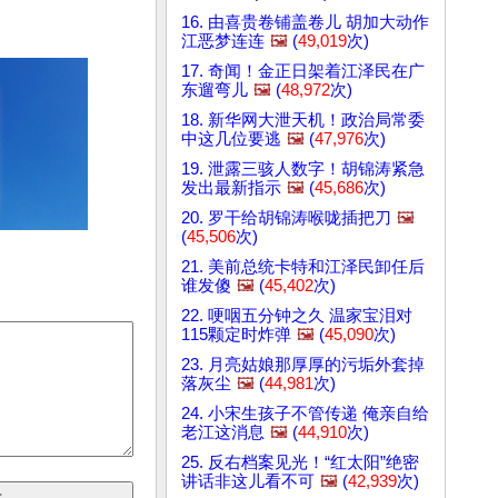
16. 由喜贵卷铺盖卷儿 胡加大动作
江恶梦连连
🖼️
(
49,019
次)
17. 奇闻！金正日架着江泽民在广
东遛弯儿
🖼️
(
48,972
次)
18. 新华网大泄天机！政治局常委
中这几位要逃
🖼️
(
47,976
次)
19. 泄露三骇人数字！胡锦涛紧急
发出最新指示
🖼️
(
45,686
次)
20. 罗干给胡锦涛喉咙插把刀
🖼️
(
45,506
次)
21. 美前总统卡特和江泽民卸任后
谁发傻
🖼️
(
45,402
次)
22. 哽咽五分钟之久 温家宝泪对
115颗定时炸弹
🖼️
(
45,090
次)
23. 月亮姑娘那厚厚的污垢外套掉
落灰尘
🖼️
(
44,981
次)
24. 小宋生孩子不管传递 俺亲自给
老江这消息
🖼️
(
44,910
次)
25. 反右档案见光！“红太阳”绝密
讲话非这儿看不可
🖼️
(
42,939
次)