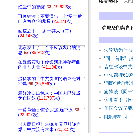
读者暱称:
红尘中的警醒
🖼️
(
19,832
次)
再唤锦涛：不要逼出一个“勇士后
门入帝宫”的悲局 (
23,871
次)
欢迎您的留言
画皮之下──罗干其人（二）
(
24,146
次)
北京发出了一个不应该发出的消
法轮功为什么
息
🖼️
(
35,912
次)
“同一首歌”
如鼓般震动！使银河系神秘弯曲
袁红冰谈中共
的非凡力量 (
41,194
次)
中领馆接610
蛮科学的！中共贪官的语录绝对
“同歌”孟欣
经典
🖼️
(
26,896
次)
凌锋谈《同一
袁红冰语出惊人：中国人已经成
为亡国奴 (
111,797
次)
这儿看！《同
美国会议员要
一幕幕触目惊心 悲剧遍中原
🖼️
(
23,807
次)
FBI调查“同
《人民日报》2006年元旦社论自
爆：中共没有未来 (
20,555
次)