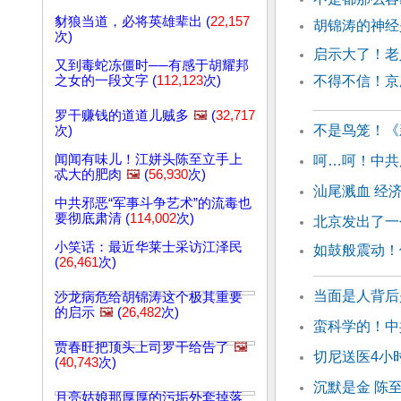
豺狼当道，必将英雄辈出 (
22,157
胡锦涛的神经
次)
启示大了！老
又到毒蛇冻僵时──有感于胡耀邦
之女的一段文字 (
112,123
次)
不得不信！京
罗干赚钱的道道儿贼多
🖼️
(
32,717
不是鸟笼！《
次)
闻闻有味儿！江姘头陈至立手上
呵…呵！中共
忒大的肥肉
🖼️
(
56,930
次)
汕尾溅血 经
中共邪恶“军事斗争艺术”的流毒也
要彻底肃清 (
114,002
次)
北京发出了一
小笑话：最近华莱士采访江泽民
如鼓般震动！
(
26,461
次)
当面是人背后
沙龙病危给胡锦涛这个极其重要
的启示
🖼️
(
26,482
次)
蛮科学的！中
贾春旺把顶头上司罗干给告了
🖼️
切尼送医4小
(
40,743
次)
沉默是金 陈
月亮姑娘那厚厚的污垢外套掉落