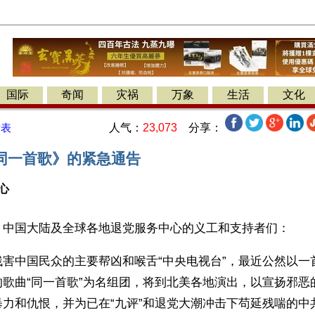
国际
奇闻
灾祸
万象
生活
文化
人气：
23,073
分享：
发表
同一首歌》的紧急通告
心
】中国大陆及全球各地退党服务中心的义工和支持者们：
残害中国民众的主要帮凶和喉舌“中央电视台”，最近公然以一
的歌曲“同一首歌”为名组团，将到北美各地演出，以宣扬邪恶
暴力和仇恨，并为已在“九评”和退党大潮冲击下苟延残喘的中