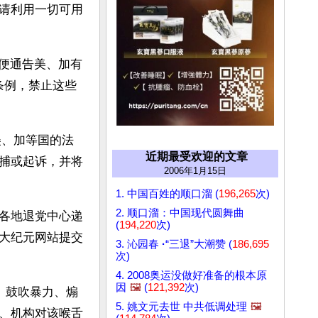
请利用一切可用
以便通告美、加有
律条例，禁止这些
美、加等国的法
近期最受欢迎的文章
捕或起诉，并将
2006年1月15日
1. 中国百姓的顺口溜 (
196,265
次)
2. 顺口溜：中国现代圆舞曲
各地退党中心递
(
194,220
次)
大纪元网站提交
3. 沁园春
·
“三退”大潮赞 (
186,695
次)
4. 2008奥运没做好准备的根本原
因
🖼️
(
121,392
次)
民、鼓吹暴力、煽
5. 姚文元去世 中共低调处理
🖼️
、机构对该喉舌