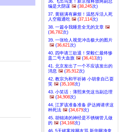
36. 飞出鸟笼！新京报释放两副总
编是大阴谋
🖼️
(
38,245
次)
37. 黄丽满有麻烦！温怒斥活人死
人空额通吃
🖼️
(
37,114
次)
38. 一篇令我睡意全无的文章
🖼️
(
36,782
次)
39. 一张给人视觉冲击极大的图片
🖼️
(
36,621
次)
40. 四申请三欲退！荣毅仁最终惨
盖二号大血旗
🖼️
(
36,413
次)
41. 北京发出了一个不应该发出的
消息
🖼️
(
35,912
次)
42. 教宗为和平祈祷 小胡拿自己耍
笑
🖼️
(
35,108
次)
43. 小笑话：薄熙来凭这当副总理
🖼️
(
34,908
次)
44. 江罗该准备准备 萨达姆请求这
种死法
🖼️
(
34,679
次)
45. 胡锦涛的神经是不锈钢管儿做
的
🖼️
(
34,168
次)
46. 5天破案挨网友骂 新华网净拿