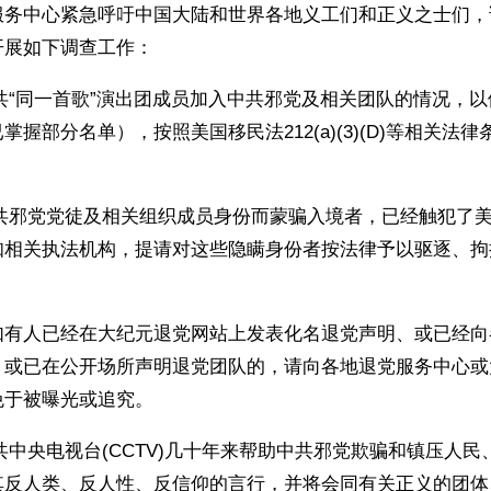
服务中心紧急呼吁中国大陆和世界各地义工们和正义之士们，
开展如下调查工作：
中共“同一首歌”演出团成员加入中共邪党及相关团队的情况，
掌握部分名单），按照美国移民法212(a)(3)(D)等相关法
。
中共邪党党徒及相关组织成员身份而蒙骗入境者，已经触犯了
知相关执法机构，提请对这些隐瞒身份者按法律予以驱逐、拘
如有人已经在大纪元退党网站上发表化名退党声明、或已经向
、或已在公开场所声明退党团队的，请向各地退党服务中心或
免于被曝光或追究。
中共中央电视台(CCTV)几十年来帮助中共邪党欺骗和镇压人
其反人类、反人性、反信仰的言行，并将会同有关正义的团体