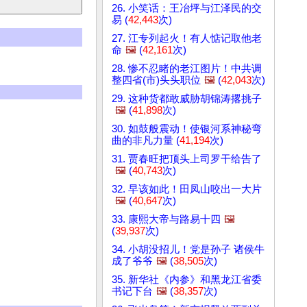
26. 小笑话：王冶坪与江泽民的交
易 (
42,443
次)
27. 江专列起火！有人惦记取他老
命
🖼️
(
42,161
次)
28. 惨不忍睹的老江图片！中共调
整四省(市)头头职位
🖼️
(
42,043
次)
29. 这种货都敢威胁胡锦涛撂挑子
🖼️
(
41,898
次)
30. 如鼓般震动！使银河系神秘弯
曲的非凡力量 (
41,194
次)
31. 贾春旺把顶头上司罗干给告了
🖼️
(
40,743
次)
32. 早该如此！田凤山咬出一大片
🖼️
(
40,647
次)
33. 康熙大帝与路易十四
🖼️
(
39,937
次)
34. 小胡没招儿！党是孙子 诸侯牛
成了爷爷
🖼️
(
38,505
次)
35. 新华社《内参》和黑龙江省委
书记下台
🖼️
(
38,357
次)