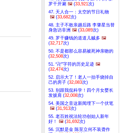
罗干开涮
🖼️
(
33,921
次)
47. 天人合一：太空的节日礼物
🖼️
(
33,682
次)
48. 主子不敢亲趟后路 李肇星当替
身急访非洲
🖼️
(
33,089
次)
49. 罗干赚钱的道道儿贼多
🖼️
(
32,717
次)
50. 不是都那么容易被死神亲吻的
(
32,508
次)
51. “卍”字符的历史足迹
🖼️
(
32,474
次)
52. 启示大了！老人一抬手烧掉自
己的房子 (
32,083
次)
53. 别跟我侃科学！四个月女婴长
发披肩 (
32,008
次)
54. 美国之音这新闻埋下一个伏笔
🖼️
(
31,913
次)
55. 老百姓祝法轮功创始人新年
好！
🖼️
(
31,692
次)
56. 沉默是金 陈至立何不装聋作