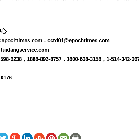
。
中心
@epochtimes.com
，
cctd01@epochtimes.com
idangservice.com
8-6238，1888-892-8757，1800-608-3158，1-514-342-067
18　　
0176
ww.renminbao.com/rmb/articles/2006/1/15/39072.html