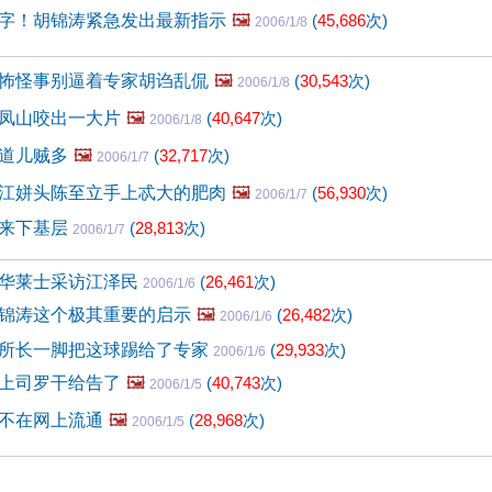
字！胡锦涛紧急发出最新指示
🖼️
(
45,686
次)
2006/1/8
怖怪事别逼着专家胡诌乱侃
🖼️
(
30,543
次)
2006/1/8
凤山咬出一大片
🖼️
(
40,647
次)
2006/1/8
道儿贼多
🖼️
(
32,717
次)
2006/1/7
江姘头陈至立手上忒大的肥肉
🖼️
(
56,930
次)
2006/1/7
熙来下基层
(
28,813
次)
2006/1/7
华莱士采访江泽民
(
26,461
次)
2006/1/6
锦涛这个极其重要的启示
🖼️
(
26,482
次)
2006/1/6
所长一脚把这球踢给了专家
(
29,933
次)
2006/1/6
上司罗干给告了
🖼️
(
40,743
次)
2006/1/5
不在网上流通
🖼️
(
28,968
次)
2006/1/5