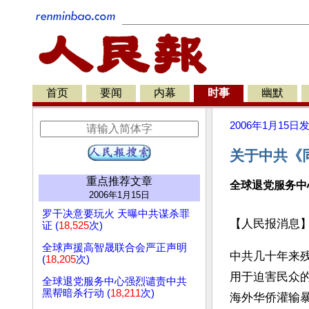
首页
要闻
内幕
时事
幽默
2006年1月15日
关于中共《
重点推荐文章
全球退党服务中
2006年1月15日
罗干决意要玩火 天曝中共谋杀罪
【人民报消息
证 (
18,525
次)
全球声援高智晟联合会严正声明
中共几十年来
(
18,205
次)
用于迫害民众
全球退党服务中心强烈谴责中共
黑帮暗杀行动 (
18,211
次)
海外华侨灌输