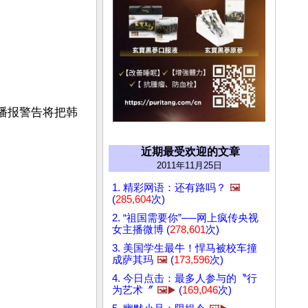
锵播报警告将把韩
近期最受欢迎的文章
2011年11月25日
1. 精彩网语：还有路吗？
🖼️
(
285,604
次)
2. “祖国需要你”──网上疯传央视
女主播微博 (
278,601
次)
3. 美国学生最牛！悍马被校车撞
成萨其玛
🖼️
(
173,596
次)
4. 今日点击：最多人参与的〝行
为艺术〞
🖼️▶️
(
169,046
次)