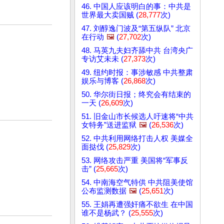
46. 中国人应该明白的事：中共是
世界最大卖国贼 (
28,777
次)
47. 刘醇逸门波及“第五纵队” 北京
在行动
🖼️
(
27,702
次)
48. 马英九夫妇齐舔中共 台湾央广
专访艾未未 (
27,373
次)
49. 纽约时报：事涉敏感 中共整肃
娱乐与博客 (
26,868
次)
50. 华尔街日报；终究会有结束的
一天 (
26,609
次)
51. 旧金山市长候选人吁速将“中共
女特务”送进监狱
🖼️
(
26,536
次)
52. 中共利用网络打击人权 美媒全
面挞伐 (
25,829
次)
53. 网络攻击严重 美国将“军事反
击” (
25,665
次)
54. 中南海空气特供 中共阻美使馆
公布监测数据
🖼️
(
25,651
次)
55. 王娟再遭强奸痛不欲生 在中国
谁不是杨武？ (
25,555
次)