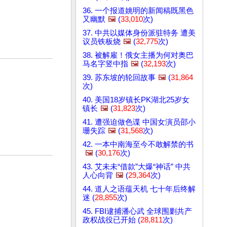
36. 一个报道姚明的新闻稿既黑色
又幽默
🖼️
(
33,010
次)
37. 中共以媒体身份派驻特务 遭美
议员铁板烧
🖼️
(
32,775
次)
38. 被解雇！俄女主播为何对奥巴
马名字竖中指
🖼️
(
32,193
次)
39. 苏东坡的轮回故事
🖼️
(
31,864
次)
40. 美国18岁镇长PK湖北25岁女
镇长
🖼️
(
31,823
次)
41. 遭强迫做色谍 中国女演员邵小
珊失踪
🖼️
(
31,568
次)
42. 一本中南海至今不敢解禁的书
🖼️
(
30,176
次)
43. 艾未未“借款”大爆“神话” 中共
人心向背
🖼️
(
29,364
次)
44. 道人之语蕴天机 七十年后终解
迷 (
28,855
次)
45. FBI逮捕潘心武 全球围剿共产
政权战役已开始 (
28,811
次)