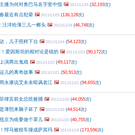
主播为何对奥巴马名字竖中指
🖼️
(
32,193
次)
2011/11/25
春最近有点犯晕
🖼️
(
136,128
次)
2011/11/25
调！汪洋给薄三儿一榔头
🖼️
(
46,748
次)
2011/11/24
达，儿子照样下台
🖼️
(
54,123
次)
2011/11/24
一炸！爱因斯坦的相对论是错的
🖼️
(
90,172
次)
2011/11/23
上演两出鬼戏
🖼️
(
49,117
次)
2011/11/22
运儿的离奇故事
🖼️
(
50,913
次)
2011/11/21
周永康说艾未未暗讽老江
🖼️
(
94,655
次)
2011/11/21
菲律宾前女总统被捕
🖼️
(
44,055
次)
2011/11/20
是薄熙来脑子坏了
🖼️
(
44,514
次)
2011/11/20
抵京为啥要做个罩儿
🖼️
(
40,755
次)
2011/11/20
！悍马被校车撞成萨其玛
🖼️
(
173,596
次)
2011/11/19