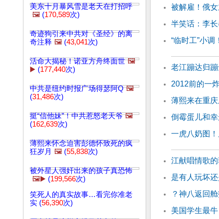
美东十月暴风雪是老天在打招呼
被解雇！俄女
🖼️
(
170,589
次)
半笑话：李长
奇迹狗引来中共对《圣经》的离
“临时工”小
奇注释
🖼️
(
43,041
次)
活命大揭秘！诺亚方舟终面世
🖼️
老江蹦达归蹦
▶️
(
177,440
次)
2012前的
中共是纽约时报广场得瑟阿Q
🖼️
(
31,486
次)
薄熙来在重庆
挺“信他妹”！中共惹怒老天爷
🖼️
倒霉蛋儿和幸
(
162,639
次)
一虎八奶图！
薄熙来怀念迫害彭德怀致死的疯
狂岁月
🖼️
(
55,838
次)
江献唱情歌的
被外星人强奸出来的孩子真恐怖
是有人玩坏还
🖼️▶️
(
199,566
次)
？神八返回舱
笑死人的真实故事…看完你准老
实 (
56,390
次)
美国学生最牛