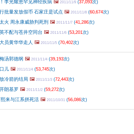
！李光耀患罕见神经疾病
🖼️
(
37,093
次)
2011/11/9
行批量发放假币 石家庄是试点
🖼️
(
60,674
次)
2011/11/8
太火 周永康威胁判死刑
🖼️
(
41,286
次)
2011/11/7
英不配与苍井空同台
🖼️
(
53,201
次)
2011/11/6
大员黄华华走人
🖼️
(
70,402
次)
2011/11/5
梅汤郭德纲
🖼️
(
39,193
次)
2011/11/4
口儿
🖼️
(
53,745
次)
2011/11/4
放冷箭的结局
🖼️
(
72,443
次)
2011/11/3
开朗基罗
🖼️
(
59,272
次)
2011/11/2
薄熙来与江系拼死活
🖼️
(
56,086
次)
2011/10/31