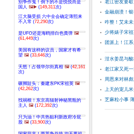
老江密友要歇
别争作鬼！倒下的不是悦悦而是
国人
🖼️▶️
(
149,311
次)
金融崩溃！银
江大脑受损 六中全会确定薄熙来
不入常 (
72,290
次)
咋整！艾未未
少将婊子宋祖
是UFO还是海鸥排白色粪弹
🖼️
(
61,449
次)
团派上！江系
美国有这样的议员，国家才有希
望
🖼️
(
33,646
次)
泔水姜昆与酸
天怒！占领华尔街真相
🖼️
(
42,161
老江家又死一
次)
周恩来对林彪
碾脚趾头：秦建东PK宋祖英
🖼️
(
42,262
次)
上天的宠儿米
芝麻粒小事 
找祸根！东京高辐射神秘黑瓶的
主人
🖼️
(
172,392
次)
只为油！中共热贴利新政府冷屁
股
🖼️
(
33,900
次)
国家悲哀！两英争总统 均不要祖