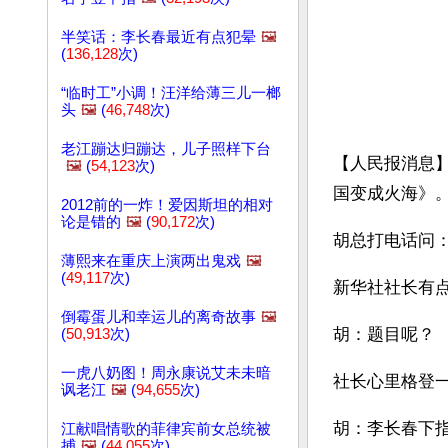
半笑话：李长春最近有点犯晕
🖼️
(
136,128
次)
“临时工”小调！汪洋给薄三儿一榔
头
🖼️
(
46,748
次)
老江蹦达归蹦达，儿子照样下台
【人民报消息】
🖼️
(
54,123
次)
国变成火海》
2012前的一炸！爱因斯坦的相对
论是错的
🖼️
(
90,172
次)
胡总打电话问
薄熙来在重庆上演两出鬼戏
🖼️
(
49,117
次)
新华社社长有
倒霉蛋儿和幸运儿的离奇故事
🖼️
胡：题目呢？
(
50,913
次)
一虎八奶图！周永康说艾未未暗
社长心里格登
讽老江
🖼️
(
94,655
次)
胡：李长春下
江献唱情歌的菲律宾前女总统被
捕
🖼️
(
44,055
次)