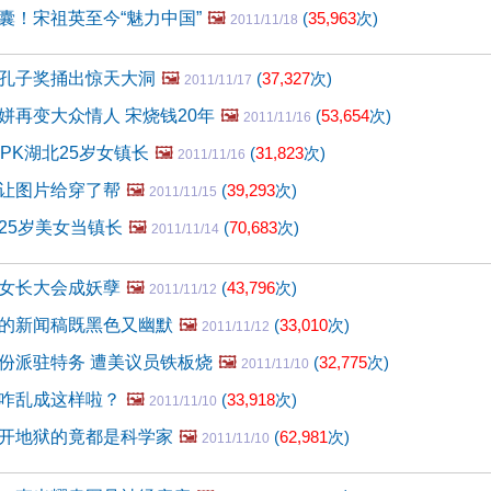
囊！宋祖英至今“魅力中国”
🖼️
(
35,963
次)
2011/11/18
孔子奖捅出惊天大洞
🖼️
(
37,327
次)
2011/11/17
姘再变大众情人 宋烧钱20年
🖼️
(
53,654
次)
2011/11/16
PK湖北25岁女镇长
🖼️
(
31,823
次)
2011/11/16
让图片给穿了帮
🖼️
(
39,293
次)
2011/11/15
25岁美女当镇长
🖼️
(
70,683
次)
2011/11/14
女长大会成妖孽
🖼️
(
43,796
次)
2011/11/12
的新闻稿既黑色又幽默
🖼️
(
33,010
次)
2011/11/12
份派驻特务 遭美议员铁板烧
🖼️
(
32,775
次)
2011/11/10
咋乱成这样啦？
🖼️
(
33,918
次)
2011/11/10
开地狱的竟都是科学家
🖼️
(
62,981
次)
2011/11/10