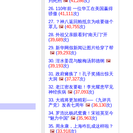
判死刑
🖼️
(
41,286
次)
26. 110年前 一位华工在美国赢得
骄傲 (
41,111
次)
27. ？神八返回舱抵京为啥要做个
罩儿
🖼️
(
40,755
次)
28. 外祖父亲眼看到“南天门”开
(
39,689
次)
29. 新华网假新闻让图片给穿了帮
🖼️
(
39,293
次)
30. 泔水姜昆与酸梅汤郭德纲
🖼️
(
39,193
次)
31. 政府瘫痪了！孔子奖捅出惊天
大洞
🖼️
(
37,327
次)
32. 老江密友要歇！李光耀患罕见
神经疾病
🖼️
(
37,093
次)
33. 大戏将更加精彩──《九评共
产党》发表七周年
🖼️
(
36,130
次)
34. 罗浩比杨武窝囊！宋祖英至今
“魅力中国”
🖼️
(
35,963
次)
35. 周永康，上海咋乱成这样啦？
🖼️
(
33,918
次)