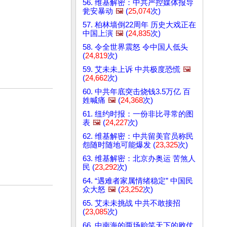
56. 维基解密：中共严控媒体报导
瓮安暴动
🖼️
(
25,074
次)
57. 柏林墙倒22周年 历史大戏正在
中国上演
🖼️
(
24,835
次)
58. 令全世界震怒 令中国人低头
(
24,819
次)
59. 艾未未上诉 中共极度恐慌
🖼️
(
24,662
次)
60. 中共年底突击烧钱3.5万亿 百
姓喊痛
🖼️
(
24,368
次)
61. 纽约时报：一份非比寻常的图
表
🖼️
(
24,227
次)
62. 维基解密：中共留美官员称民
怨随时随地可能爆发 (
23,325
次)
63. 维基解密：北京办奥运 苦煞人
民 (
23,292
次)
64. “遇难者家属情绪稳定” 中国民
众大怒
🖼️
(
23,252
次)
65. 艾未未挑战 中共不敢接招
(
23,085
次)
66. 中南海的两场贻笑天下的败仗