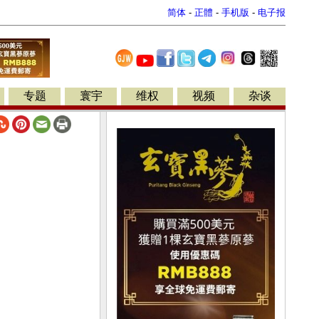
简体
-
正體
-
手机版
-
电子报
专题
寰宇
维权
视频
杂谈