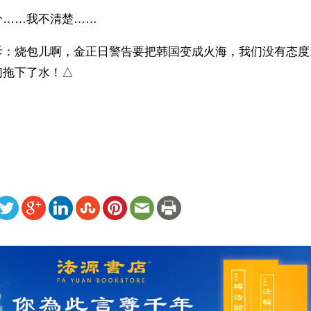
个……我不清楚……
斥：烧包儿啊，金正日警告要把韩国变成火海，我们没有态度。
们拖下了水！△
）
ww.renminbao.com/rmb/articles/2011/11/25/55665.html