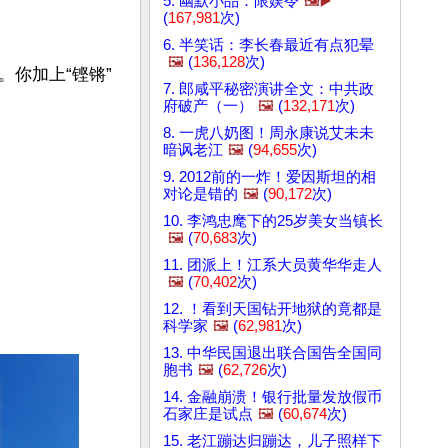
5. 幽默小品：限娱令
🖼️▶️
(
167,981
次)
6. 半笑话：李长春最近有点犯晕
🖼️
(
136,128
次)
你加上“铿锵”
7. 郎咸平秘密演讲全文：中共政
府破产（一）
🖼️
(
132,171
次)
8. 一虎八奶图！周永康说艾未未
暗讽老江
🖼️
(
94,655
次)
9. 2012前的一炸！爱因斯坦的相
对论是错的
🖼️
(
90,172
次)
10. 李鸿忠麾下的25岁美女当镇长
🖼️
(
70,683
次)
11. 团派上！江系大员黄华华走人
🖼️
(
70,402
次)
12. ！看到天国钻开地狱的竟都是
科学家
🖼️
(
62,981
次)
13. 中华民国退出联合国告全国同
胞书
🖼️
(
62,726
次)
14. 金融崩溃！银行批量发放假币
石家庄是试点
🖼️
(
60,674
次)
15. 老江蹦达归蹦达，儿子照样下