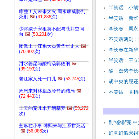
半笑话：小胡
咋整！艾未未太火 周永康威胁判
死刑
🖼️
(
41,286
次)
半笑话：新华
李长春，周永
少将婊子宋祖英不配与苍井空同
台
🖼️
(
53,201
次)
不笑话两则：
团派上！江系大员黄华华走人
🖼️
李长春在新华
(
70,402
次)
半笑话：王立
泔水姜昆与酸梅汤郭德纲
🖼️
(
39,193
次)
酷！蠢猪李长
老江家又死一口儿
🖼️
(
53,745
次)
胡中央的屁还
周恩来对林彪放冷箭的结局
🖼️
不笑话：党指
(
72,443
次)
上天的宠儿米开朗基罗
🖼️
(
59,272
次)
刚“铿锵”完 
芝麻粒小事 薄熙来与江系拼死活
🖼️
(
56,086
次)
幻真幻假宋祖