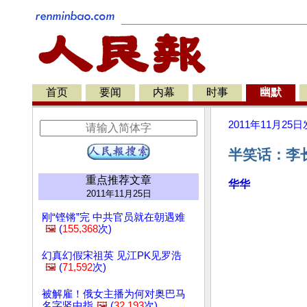
首页
要闻
内幕
时事
幽默
2011年11月25日
半笑话：李
重点推荐文章
华华
2011年11月25日
刚“铿锵”完 中共官员就在朝遇难
🖼️
(
155,368
次)
幻真幻假宋祖英 见江PK见罗浩
🖼️
(
71,592
次)
被解雇！俄女主播为何对奥巴马
名字竖中指
🖼️
(
32,193
次)