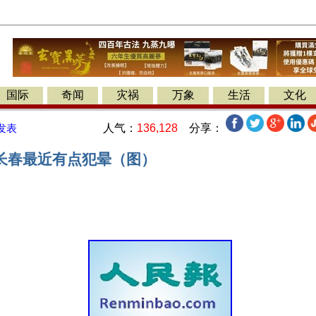
国际
奇闻
灾祸
万象
生活
文化
人气：
136,128
分享：
发表
长春最近有点犯晕（图）