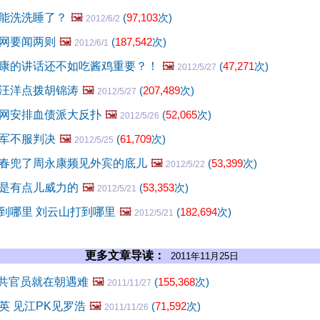
能洗洗睡了？
🖼️
(
97,103
次)
2012/6/2
网要闻两则
🖼️
(
187,542
次)
2012/6/1
康的讲话还不如吃酱鸡重要？！
🖼️
(
47,271
次)
2012/5/27
汪洋点拨胡锦涛
🖼️
(
207,489
次)
2012/5/27
网安排血债派大反扑
🖼️
(
52,065
次)
2012/5/26
军不服判决
🖼️
(
61,709
次)
2012/5/25
春兜了周永康频见外宾的底儿
🖼️
(
53,399
次)
2012/5/22
是有点儿威力的
🖼️
(
53,353
次)
2012/5/21
到哪里 刘云山打到哪里
🖼️
(
182,694
次)
2012/5/21
更多文章导读：
2011年11月25日
中共官员就在朝遇难
🖼️
(
155,368
次)
2011/11/27
英 见江PK见罗浩
🖼️
(
71,592
次)
2011/11/26