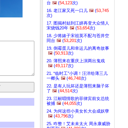
台
🖼️
(
54,123
次)
16. 老江家又死一口儿
🖼️
(
53,745
次)
17. 图揭村姑到江姘再变大众情人
宋烧钱20年
🖼️
(
53,654
次)
18. 少将婊子宋祖英不配与苍井空
同台
🖼️
(
53,201
次)
19. 倒霉蛋儿和幸运儿的离奇故事
🖼️
(
50,913
次)
20. 薄熙来在重庆上演两出鬼戏
🖼️
(
49,117
次)
21. “临时工”小调！汪洋给薄三儿
一榔头
🖼️
(
46,748
次)
22. 是有人玩坏还是薄熙来脑子坏
了
🖼️
(
44,514
次)
23. 江献唱情歌的菲律宾前女总统
被捕
🖼️
(
44,055
次)
24. 为何这些小美女长大会成妖孽
🖼️
(
43,796
次)
25. 咋整！艾未未太火 周永康威胁