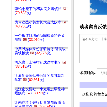
李鸿忠麾下的25岁美女当镇长
🖼️
(
70,683
次)
为何这些小美女长大会成妖孽
🖼️
读者留言反馈
(
43,796
次)
一个报道姚明的新闻稿既黑色又
幽默
🖼️
(
33,010
次)
中共以媒体身份派驻特务 遭美议
员铁板烧
🖼️
(
32,775
次)
周永康，上海咋乱成这样啦？
🖼️
(
33,918
次)
读者暱称:
！看到天国钻开地狱的竟都是科
学家
🖼️
(
62,981
次)
老江密友要歇！李光耀患罕见神
经疾病
🖼️
(
37,093
次)
欢迎您的留言
金融崩溃！银行批量发放假币 石
家庄是试点
🖼️
(
60,674
次)