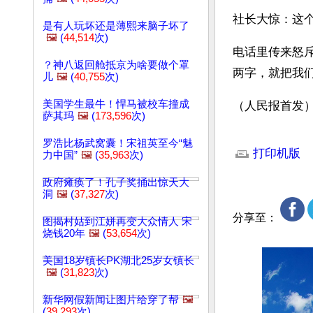
社长大惊：这
是有人玩坏还是薄熙来脑子坏了
🖼️
(
44,514
次)
电话里传来怒
？神八返回舱抵京为啥要做个罩
两字，就把我
儿
🖼️
(
40,755
次)
美国学生最牛！悍马被校车撞成
（人民报首发
萨其玛
🖼️
(
173,596
次)
文章网址: http://w
罗浩比杨武窝囊！宋祖英至今“魅
打印机版
力中国”
🖼️
(
35,963
次)
政府瘫痪了！孔子奖捅出惊天大
洞
🖼️
(
37,327
次)
分享至：
图揭村姑到江姘再变大众情人 宋
烧钱20年
🖼️
(
53,654
次)
美国18岁镇长PK湖北25岁女镇长
🖼️
(
31,823
次)
新华网假新闻让图片给穿了帮
🖼️
(
39,293
次)