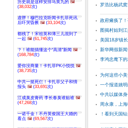
历史就是这样安排马英九的
🖼️
罗浩比杨武窝
(
38,032
次)
虚胖！穆巴拉克听闻卡扎菲死讯
政府瘫痪了！
后吓哭昏厥
🖼️
(
33,104
次)
图揭村姑到江
都残了！宋祖英和薄三儿混到了
一起
🖼️
(
61,745
次)
美国18岁镇长
新华网假新闻
？！谁能搞懂这个“高清”新闻
🖼️
(
168,784
次)
李鸿忠麾下的
爱你没商量！卡扎菲PK小悦悦
🖼️
(
38,735
次)
为何这些小美
中共一挺死仨！卡扎菲父子和情
一个报道姚明
报头
🖼️
(
33,691
次)
中共以媒体身
江成臭皮膏药 李长春臭谁贴谁
🖼️
(
47,268
次)
周永康，上海
一诺千金！不丹英俊国王大婚的
！看到天国钻
看点
🖼️
(
69,567
次)