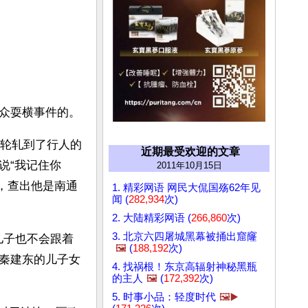
众耍横事件的。
车轮轧到了行人的
近期最受欢迎的文章
说“我记住你
2011年10月15日
”，查出他是南通
1. 精彩网语 网民大侃国殇62年见
闻 (
282,934
次)
2. 大陆精彩网语 (
266,860
次)
3. 北京六四屠城黑幕被捅出窟窿
儿子也不会跟着
🖼️
(
188,192
次)
秦建东的儿子女
4. 找祸根！东京高辐射神秘黑瓶
的主人
🖼️
(
172,392
次)
5. 时事小品：轻度时代
🖼️▶️