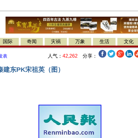
国际
奇闻
灾祸
万象
生活
文化
人气：
42,262
分享：
发表
秦建东PK宋祖英（图）