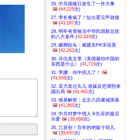
26. 中共国殇日发生了一件大事
🖼️
(
44,229
次)
27. 李长春疯了！扯出霍元甲就揍
🖼️
(
43,187
次)
28. 明年有资格当中华民国新总统
的八大条件 (
42,319
次)
29. 碾脚趾头：秦建东PK宋祖英
🖼️
(
42,262
次)
30. 斥仇美文章《美国最怕中国的
东西是什么》 (
41,719
次)
31. 李娜，你中招儿了！
🖼️
(
41,558
次)
32. 卖力卖过头儿 港媒反把薄熙来
踢出局
🖼️
(
41,481
次)
33. 维基解密：北京六四屠城黑幕
🖼️
(
41,265
次)
34. 中共对梦中情人卡扎菲的最后
示爱
🖼️
(
39,858
次)
35. 江首创！百年的绝版寸劲儿
🖼️
(
39,697
次)