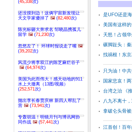
(
45,338
次)
还没摸到边！这俩宇宙新发现让
是UFO还是
天文学家傻掉了
🖼️
(
82,480
次)
美国有这样的
陈光标砸大奔求名 邹晓晶携孤儿
留学
🖼️
(
71,230
次)
天怒！占领华
碾脚趾头：秦
忽悠左了！ 环球时报说走了嘴
🖼️
(
39,202
次)
找祸根！东京
风流少将李双江的陈芝麻烂谷子
🖼️
(
64,974
次)
只为油！中共
美国为此而伟大！感天动地的911
国家悲哀！两
水上大撤离（13图/视频）
(
252,571
次)
台湾之治 《
抛出李长春贾庆林 新四人帮乱了
八九不离十，
营
🖼️
(
73,941
次)
拿破仑头骨被
专轰胡温！明镜月刊与博讯网协
同作战
🖼️
(
57,441
次)
江首创！百年