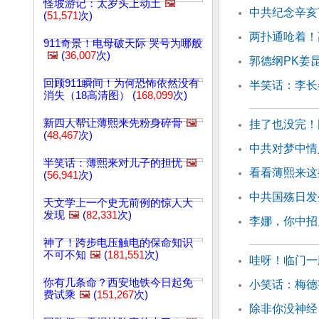
怪坡游记：太岁头上动土
🖼️
中共纪念辛亥
(
51,571
次)
两扑通呛着！
911奇景！电母破天际 哭号为哪般
🖼️
(
36,007
次)
郭德纲PK姜
回顾911瞬间！为何恐怖依然没有
半笑话：李长
消失（18高清图） (
168,099
次)
新四人帮让薄熙来先粉身碎骨
🖼️
挂了也没完！
(
48,467
次)
中共对梦中情
半笑话：薄熙来对儿子的担忧
🖼️
看看薄熙来这
(
56,941
次)
中共国殇日发
天文学上一个史无前例的惊人大
发现
🖼️
(
82,331
次)
李娜，你中招
神了！跨步电压触电的保命知识
不可不知
🖼️
(
181,551
次)
哇呀！临门一
你有几条命？西安地铁今日起免
小笑话：梅德
费试乘
🖼️
(
151,267
次)
除非你没神经