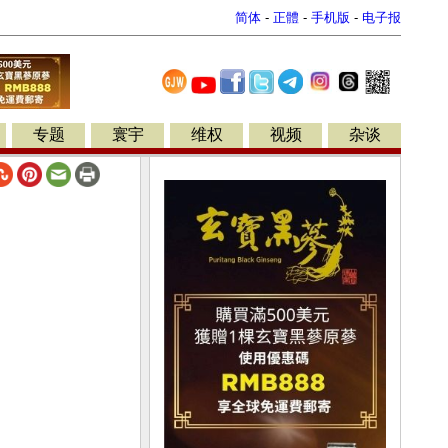
简体
-
正體
-
手机版
-
电子报
专题
寰宇
维权
视频
杂谈