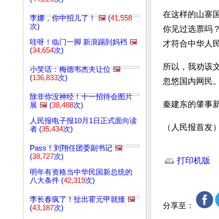
在这样的山寨国
李娜，你中招儿了！
🖼️
(
41,558
次)
你见过选票吗
哇呀！临门一脚 新浪踢到妈裆
🖼️
才符合中华人民
(
34,654
次)
所以，我劝该
小笑话：梅德韦杰夫让位
🖼️
(
136,833
次)
忽悠国内网民
除非你没神经！十一招待会图片
秦建东的肇事
展
🖼️
(
38,488
次)
人民报电子报10月1日正式面向读
（人民报首发
者 (
35,434
次)
文章网址: http://w
Pass！刘翔任团委副书记
🖼️
(
38,727
次)
打印机版
明年有资格当中华民国新总统的
八大条件 (
42,319
次)
李长春疯了！扯出霍元甲就揍
🖼️
分享至：
(
43,187
次)