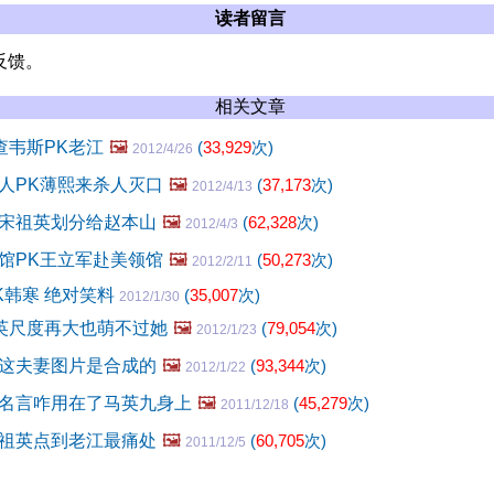
读者留言
反馈。
相关文章
查韦斯PK老江
🖼️
(
33,929
次)
2012/4/26
人PK薄熙来杀人灭口
🖼️
(
37,173
次)
2012/4/13
宋祖英划分给赵本山
🖼️
(
62,328
次)
2012/4/3
馆PK王立军赴美领馆
🖼️
(
50,273
次)
2012/2/11
K韩寒 绝对笑料
(
35,007
次)
2012/1/30
祖英尺度再大也萌不过她
🖼️
(
79,054
次)
2012/1/23
这夫妻图片是合成的
🖼️
(
93,344
次)
2012/1/22
名言咋用在了马英九身上
🖼️
(
45,279
次)
2011/12/18
祖英点到老江最痛处
🖼️
(
60,705
次)
2011/12/5