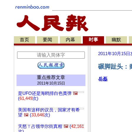
首页
要闻
内幕
时事
幽默
2011年10月15日
碾脚趾头：
重点推荐文章
岳磊
2011年10月15日
是UFO还是海鸥排白色粪弹
🖼️
(
61,449
次)
美国有这样的议员，国家才有希
望
🖼️
(
33,646
次)
天怒！占领华尔街真相
🖼️
(
42,161
次)