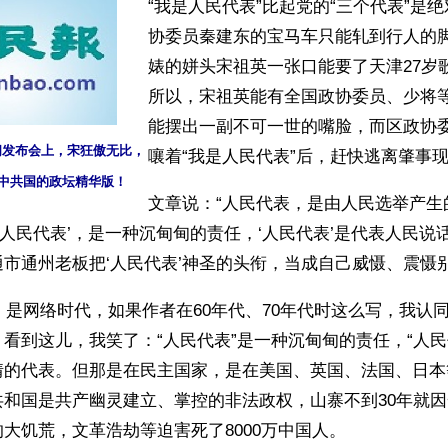
“我是人民代表”比起党的“三个代表”是
协委员秦建东的宝马车只能轧到行人的
婊的姘头宋祖英一张口能要了天津27岁
所以，宋祖英能有全国政协委员、少将
能摆出一副不可一世的嘴脸，而区政协
新闻发布会上，宋狂傲无比，
嚷着“我是人民代表”后，赶快逃离肇事
中共国的政坛精华版！
文章说：“人民代表，是由人民选举产生
。‘人民代表’，是一种沉甸甸的责任，‘人民代表’是代表人民
市通州老板把‘人民代表’神圣的头衔，当成自己威慑、震慑
年，是网络时代，如果作者在60年代、70年代时这么写，我认
看到这儿，我笑了：“人民代表”是一种沉甸甸的责任，“人民
情的代表。但那是在民主国家，是在美国、英国、法国、日本
共和国是共产幽灵建立、掌控的非法政权，山寨不到30年就
大饥荒，文革浩劫等迫害死了8000万中国人。