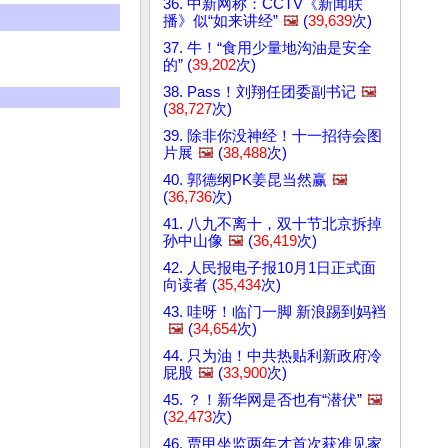
36. 中新网称：CCTV《新闻联
播》似“如来讲经”
🖼️
(
39,639
次)
37. 牛！“食用少量地沟油是安全
的” (
39,202
次)
38. Pass！刘翔任团委副书记
🖼️
(
38,727
次)
39. 除非你没神经！十一招待会图
片展
🖼️
(
38,488
次)
40. 郭德纲PK姜昆当然赢
🖼️
(
36,736
次)
41. 八九不离十，双十节北京拆掉
孙中山像
🖼️
(
36,419
次)
42. 人民报电子报10月1日正式面
向读者 (
35,434
次)
43. 哇呀！临门一脚 新浪踢到妈裆
🖼️
(
34,654
次)
44. 只为油！中共热贴利新政府冷
屁股
🖼️
(
33,900
次)
45. ？！新华网是否也有“潜伏”
🖼️
(
32,473
次)
46. 贾甲坐监两年才首次获准见家