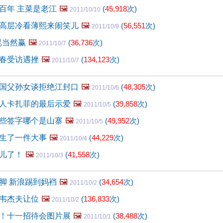
百年 主菜是老江
🖼️
(
45,918
次)
2011/10/10
高层冷看薄熙来闹笑儿
🖼️
(
56,551
次)
2011/10/9
昆当然赢
🖼️
(
36,736
次)
2011/10/7
春受访遇挫
🖼️
(
134,123
次)
2011/10/7
国父孙女谈拒绝江封口
🖼️
(
48,305
次)
2011/10/6
人卡扎菲的最后示爱
🖼️
(
39,858
次)
2011/10/5
些签字哪个是山寨
🖼️
(
49,952
次)
2011/10/5
生了一件大事
🖼️
(
44,229
次)
2011/10/4
儿了！
🖼️
(
41,558
次)
2011/10/3
脚 新浪踢到妈裆
🖼️
(
34,654
次)
2011/10/2
韦杰夫让位
🖼️
(
136,833
次)
2011/10/2
！十一招待会图片展
🖼️
(
38,488
次)
2011/10/1