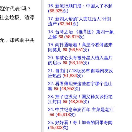
16. 新流行顺口溜：中国人了不起
的“代表”吗？
(
66,925
次)
社会垃圾、渣滓
17. 新四人帮的“大变江活人”计划
流产 (
62,941
次)
18. 台湾之治 《推背图》第四十象
之解
🖼️
(
58,619
次)
允，却帮助中共
19. 两扑通呛着！高层冷看薄熙来
闹笑儿
🖼️
(
56,551
次)
20. 拿破仑头骨被外星人植入晶片
的启示
🖼️
(
53,145
次)
21. 自由门7.18版发布 翻墙网友反
应热烈 (
51,834
次)
22. 看看薄熙来这些签字哪个是山
寨
🖼️
(
49,952
次)
23. 挂了也没完！国父孙女谈拒绝
江封口
🖼️
(
48,305
次)
24. 中共纪念辛亥百年 主菜是老江
🖼️
(
45,918
次)
25. 好好看！奇上加奇的因果奇闻
(
45,003
次)