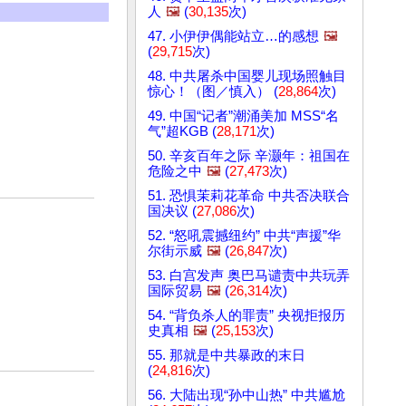
人
🖼️
(
30,135
次)
47. 小伊伊偶能站立…的感想
🖼️
(
29,715
次)
48. 中共屠杀中国婴儿现场照触目
惊心！（图／慎入） (
28,864
次)
49. 中国“记者”潮涌美加 MSS“名
气”超KGB (
28,171
次)
50. 辛亥百年之际 辛灏年：祖国在
危险之中
🖼️
(
27,473
次)
51. 恐惧茉莉花革命 中共否决联合
国决议 (
27,086
次)
52. “怒吼震撼纽约” 中共“声援”华
尔街示威
🖼️
(
26,847
次)
53. 白宫发声 奥巴马谴责中共玩弄
国际贸易
🖼️
(
26,314
次)
54. “背负杀人的罪责” 央视拒报历
史真相
🖼️
(
25,153
次)
55. 那就是中共暴政的末日
(
24,816
次)
56. 大陆出现“孙中山热” 中共尴尬