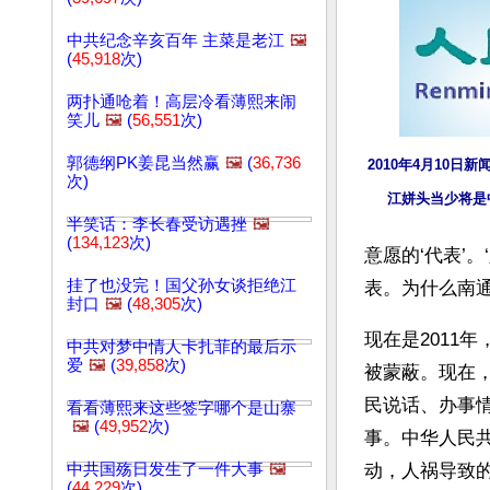
中共纪念辛亥百年 主菜是老江
🖼️
(
45,918
次)
两扑通呛着！高层冷看薄熙来闹
笑儿
🖼️
(
56,551
次)
郭德纲PK姜昆当然赢
🖼️
(
36,736
2010年4月10日
次)
江姘头当少将是
半笑话：李长春受访遇挫
🖼️
(
134,123
次)
意愿的‘代表’
挂了也没完！国父孙女谈拒绝江
表。为什么南通
封口
🖼️
(
48,305
次)
现在是2011
中共对梦中情人卡扎菲的最后示
爱
🖼️
(
39,858
次)
被蒙蔽。现在，
民说话、办事
看看薄熙来这些签字哪个是山寨
🖼️
(
49,952
次)
事。中华人民
中共国殇日发生了一件大事
🖼️
动，人祸导致的
(
44,229
次)