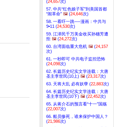
(
24,657
次)
57. 中共“红色娘子军”到美国首都
“闹革命”
🖼️
(
24,646
次)
58. 一看吓一跳──漫画：中共与
9•11 (
24,530
次)
59. 江泽民千万美金收买孙穗芳遭
拒
🖼️
(
24,272
次)
60. 台湾面临重大危机
🖼️
(
24,157
次)
61. 一秒即可 中共电子监控恐怖
(
24,098
次)
62. 长篇历史纪实文学连载：大唐
圣主李世民(10上)
🖼️
(
23,317
次)
63. 天将大乱 必有妖孽 (
22,883
次)
64. 长篇历史纪实文学连载：大唐
圣主李世民(10下)
🖼️
(
22,452
次)
65. 从蒋介石的预言看“十一”国殇
(
22,007
次)
66. 船员惨死，谁来保护中国人？
(
21,986
次)