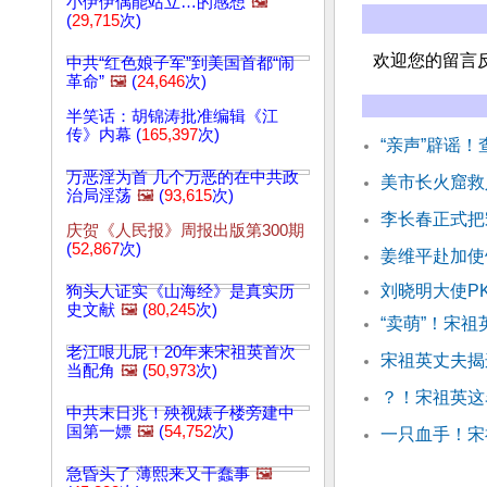
小伊伊偶能站立…的感想
🖼️
(
29,715
次)
欢迎您的留言
中共“红色娘子军”到美国首都“闹
革命”
🖼️
(
24,646
次)
半笑话：胡锦涛批准编辑《江
传》内幕 (
165,397
次)
“亲声”辟谣！
万恶淫为首 几个万恶的在中共政
美市长火窟救
治局淫荡
🖼️
(
93,615
次)
李长春正式把
庆贺《人民报》周报出版第300期
(
52,867
次)
姜维平赴加使
刘晓明大使P
狗头人证实《山海经》是真实历
史文献
🖼️
(
80,245
次)
“卖萌”！宋
老江哏儿屁！20年来宋祖英首次
宋祖英丈夫揭
当配角
🖼️
(
50,973
次)
？！宋祖英这
中共末日兆！殃视婊子楼旁建中
国第一嫖
🖼️
(
54,752
次)
一只血手！宋
急昏头了 薄熙来又干蠢事
🖼️