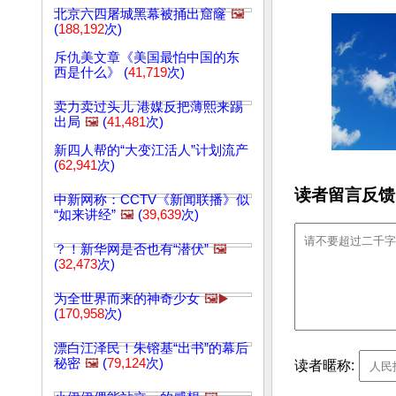
北京六四屠城黑幕被捅出窟窿
🖼️
(
188,192
次)
斥仇美文章《美国最怕中国的东
西是什么》 (
41,719
次)
卖力卖过头儿 港媒反把薄熙来踢
出局
🖼️
(
41,481
次)
新四人帮的“大变江活人”计划流产
(
62,941
次)
读者留言反馈
中新网称：CCTV《新闻联播》似
“如来讲经”
🖼️
(
39,639
次)
？！新华网是否也有“潜伏”
🖼️
(
32,473
次)
为全世界而来的神奇少女
🖼️▶️
(
170,958
次)
漂白江泽民！朱镕基“出书”的幕后
秘密
🖼️
(
79,124
次)
读者暱称: