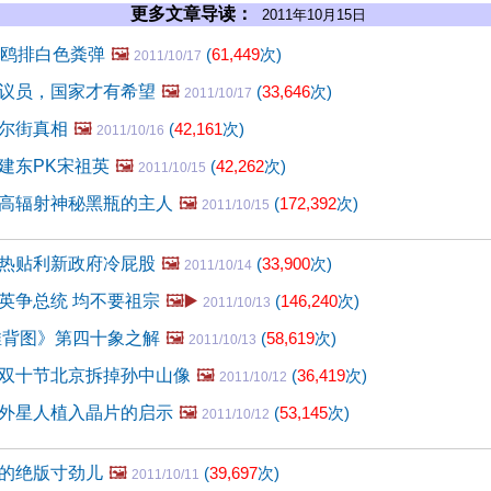
更多文章导读：
2011年10月15日
海鸥排白色粪弹
🖼️
(
61,449
次)
2011/10/17
议员，国家才有希望
🖼️
(
33,646
次)
2011/10/17
尔街真相
🖼️
(
42,161
次)
2011/10/16
建东PK宋祖英
🖼️
(
42,262
次)
2011/10/15
高辐射神秘黑瓶的主人
🖼️
(
172,392
次)
2011/10/15
热贴利新政府冷屁股
🖼️
(
33,900
次)
2011/10/14
英争总统 均不要祖宗
🖼️▶️
(
146,240
次)
2011/10/13
推背图》第四十象之解
🖼️
(
58,619
次)
2011/10/13
双十节北京拆掉孙中山像
🖼️
(
36,419
次)
2011/10/12
外星人植入晶片的启示
🖼️
(
53,145
次)
2011/10/12
的绝版寸劲儿
🖼️
(
39,697
次)
2011/10/11