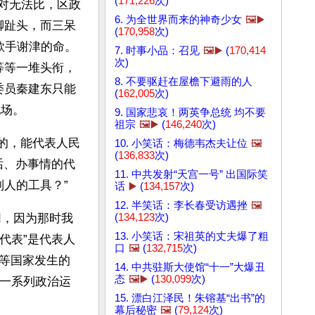
(
171,226
次)
绝对无法比，区政
6. 为全世界而来的神奇少女
🖼️▶️
脚趾头，而三呆
(
170,958
次)
歌手谢津的命。
7. 时事小品：召见
🖼️▶️
(
170,414
次)
等等一堆头衔，
8. 不要驱赶在屋檐下避雨的人
委员秦建东只能
(
162,005
次)
现场。
9. 国家悲哀！两英争总统 均不要
祖宗
🖼️▶️
(
146,240
次)
的，能代表人民
10. 小笑话：梅德韦杰夫让位
🖼️
(
136,833
次)
说话、办事情的代
11. 中共发射“天宫一号” 出国际笑
别人的工具？”
话
▶️
(
134,157
次)
12. 半笑话：李长春受访遇挫
🖼️
(
134,123
次)
同，因为那时我
13. 小笑话：宋祖英的丈夫爆了粗
代表”是代表人
口
🖼️
(
132,715
次)
等国家发生的
14. 中共驻斯大使馆“十一”大爆丑
态
🖼️▶️
(
130,099
次)
因一系列政治运
15. 漂白江泽民！朱镕基“出书”的
幕后秘密
🖼️
(
79,124
次)