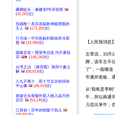
碾脚趾头：秦建东PK宋祖英
🖼️
(
42,262
次)
找祸根！东京高辐射神秘黑瓶的
主人
🖼️
(
172,392
次)
只为油！中共热贴利新政府冷屁
【人民报消息
股
🖼️
(
33,900
次)
国家悲哀！两英争总统 均不要祖
文章说，10月
宗
🖼️▶️
(
146,240
次)
脚，该车主不
台湾之治 《推背图》第四十象之
了”，一面嚷道
解
🖼️
(
58,619
次)
市通州老板、
八九不离十，双十节北京拆掉孙
中山像
🖼️
(
36,419
次)
从“我爸是李刚
拿破仑头骨被外星人植入晶片的
牛，所以南通
启示
🖼️
(
53,145
次)
儿也出来牛，
江首创！百年的绝版寸劲儿
🖼️
(
39,697
次)