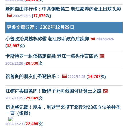
新闻自由排行榜：中共倒数第二 老江豢养的金正日获头彩
🖼️
(
17,879
次)
2002/10/23
更多文章导读：
2002年12月29日
小曾政治局越权称霸 老江欲听政帘后跺脚
🖼️
2002/12/26
(
32,997
次)
卡斯特罗一封信搞定百姓 老江一缩头传言四起
🖼️
(
26,338
次)
2002/12/26
祝善良的朋友们圣诞快乐！
🖼️
(
16,767
次)
2002/12/25
江签订卖国条约！断绝子孙向俄国讨还领土之路
🖼️
(
29,049
次)
2002/12/25
历史将记载！朋友，到这里来投下您反对23条立法的神圣
一票（多图）
(
22,499
次)
2002/12/23