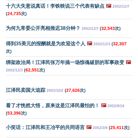
十六大失意说真话！李铁映说三个代表有缺点
🖼️
2002/12/7
(
24,735
次)
为何九常委公开亮相推迟38分钟？
(
32,543
次)
2002/12/7
得到35美元的报酬就是为欢迎这个人
🖼️
(
32,307
2002/12/3
次)
绑架政治局！江泽民张万年搞一场惊魂破胆的军事政变
🖼️
(
62,551
次)
2002/12/3
江泽民卖国大追踪
(
27,626
次)
2002/10/2
看了才恍然大悟，原来这是江泽民最怕的！
🖼️
2002/9/16
(
53,396
次)
小笑话：江泽民和王冶平的共同语言
🖼️
(
25,411
次)
2002/3/9