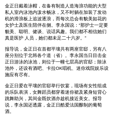
金正日戴着泳帽，在备有制造人造海浪功能的大型
私人室内泳池内泼水畅泳，又不时躺在加装了发动
机的滑浪板上追波逐浪，而每次总会有貌美如花的
女护士及医生陪伴在侧。李永国说：“那护士一定要
貌美、聪明、健谈、说话风趣。我们都不相信她们
真是医护 人员，她们都未足二十六岁。” 
报导说，金正日在首都平壤共有两座官邸，另有八
座分别位于北韩各个道（省）。李永国当日目击金
正日游泳的泳池，则位于一幢七层高的官邸；除泳
池外，还设有酒吧、卡拉OK唱机、迷你戏院娱乐设
施应有尽有。 
金正日爱在平壤的官邸举行饮宴，现场有女性组成
的乐队表演，女舞蹈员都穿着迷你裙及紧身短背心
跳舞助兴，其间金既饮酒亦趁机接近美女。报导
说，李永国还透露，金正日酷爱法国酿制的葡萄
酒。