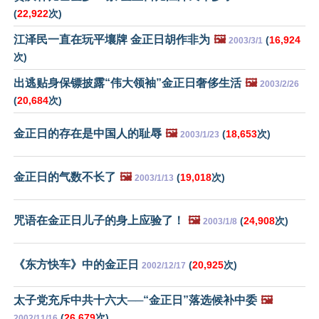
(
22,922
次)
江泽民一直在玩平壤牌 金正日胡作非为
🖼️
(
16,924
2003/3/1
次)
出逃贴身保镖披露“伟大领袖”金正日奢侈生活
🖼️
2003/2/26
(
20,684
次)
金正日的存在是中国人的耻辱
🖼️
(
18,653
次)
2003/1/23
金正日的气数不长了
🖼️
(
19,018
次)
2003/1/13
咒语在金正日儿子的身上应验了！
🖼️
(
24,908
次)
2003/1/8
《东方快车》中的金正日
(
20,925
次)
2002/12/17
太子党充斥中共十六大──“金正日”落选候补中委
🖼️
(
26,679
次)
2002/11/16