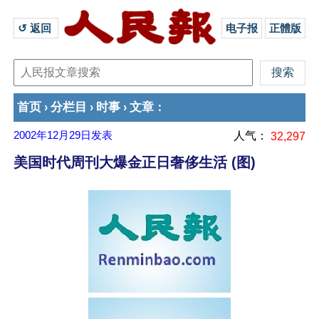
↺ 返回 
电子报
正體版
首页
分栏目
时事
文章
›
›
›
：
2002年12月29日
发表
人气：
32,297
美国时代周刊大爆金正日奢侈生活 (图)