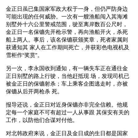
金正日虽已集国家军政大权于一身，但仍严防身边
可能出现的任何威胁。一次有一艘渔船闯入其海滩
别墅外十六公里警戒范围，驶至离岸数百公尺时，
金正日一名保镳先开枪示警，再向渔船开火，杀死
船上两人。事后，该名保镳获颁奖章，死者家属则
获通知其 家人在工作期间死亡，并获彩色电视机及
雪柜作“奖赏”。 
另一次，李永国收到通知，有一辆失车正在通往金
正日别墅的路上行驶，当他赶抵现 场，发现司机已
被金正日的保镳射杀；车上乘客企图逃走时，亦被
保镳从后开两枪杀 死。 
报导还说，金正日对近身保镳亦非完全信赖。他规
定每一个家庭不可有超过一人从事跟 其保安有关的
工作，以防他们合谋对付他。 
对北韩政府来说，金正日及金日成的生日都是国家