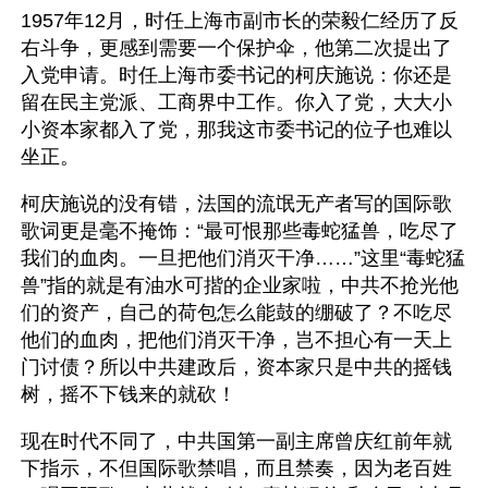
1957年12月，时任上海市副市长的荣毅仁经历了反
右斗争，更感到需要一个保护伞，他第二次提出了
入党申请。时任上海市委书记的柯庆施说：你还是
留在民主党派、工商界中工作。你入了党，大大小
小资本家都入了党，那我这市委书记的位子也难以
坐正。
柯庆施说的没有错，法国的流氓无产者写的国际歌
歌词更是毫不掩饰：“最可恨那些毒蛇猛兽，吃尽了
我们的血肉。一旦把他们消灭干净……”这里“毒蛇猛
兽”指的就是有油水可揩的企业家啦，中共不抢光他
们的资产，自己的荷包怎么能鼓的绷破了？不吃尽
他们的血肉，把他们消灭干净，岂不担心有一天上
门讨债？所以中共建政后，资本家只是中共的摇钱
树，摇不下钱来的就砍！
现在时代不同了，中共国第一副主席曾庆红前年就
下指示，不但国际歌禁唱，而且禁奏，因为老百姓