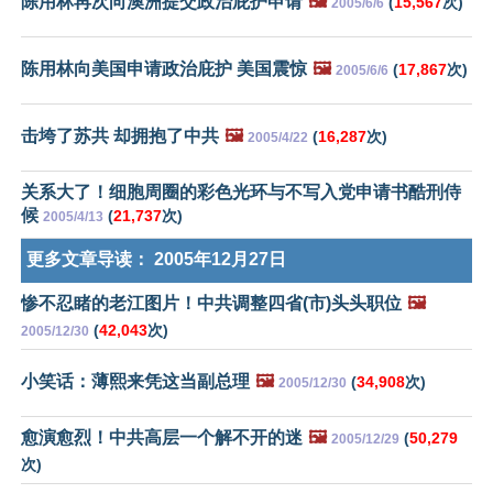
陈用林再次向澳洲提交政治庇护申请
🖼️
(
15,567
次)
2005/6/6
陈用林向美国申请政治庇护 美国震惊
🖼️
(
17,867
次)
2005/6/6
击垮了苏共 却拥抱了中共
🖼️
(
16,287
次)
2005/4/22
关系大了！细胞周圈的彩色光环与不写入党申请书酷刑侍
候
(
21,737
次)
2005/4/13
更多文章导读：
2005年12月27日
惨不忍睹的老江图片！中共调整四省(市)头头职位
🖼️
(
42,043
次)
2005/12/30
小笑话：薄熙来凭这当副总理
🖼️
(
34,908
次)
2005/12/30
愈演愈烈！中共高层一个解不开的迷
🖼️
(
50,279
2005/12/29
次)