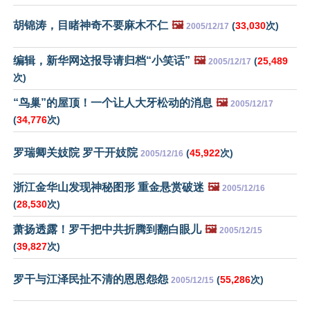
胡锦涛，目睹神奇不要麻木不仁
🖼️
(
33,030
次)
2005/12/17
编辑，新华网这报导请归档“小笑话”
🖼️
(
25,489
2005/12/17
次)
“鸟巢”的屋顶！一个让人大牙松动的消息
🖼️
2005/12/17
(
34,776
次)
罗瑞卿关妓院 罗干开妓院
(
45,922
次)
2005/12/16
浙江金华山发现神秘图形 重金悬赏破迷
🖼️
2005/12/16
(
28,530
次)
萧扬透露！罗干把中共折腾到翻白眼儿
🖼️
2005/12/15
(
39,827
次)
罗干与江泽民扯不清的恩恩怨怨
(
55,286
次)
2005/12/15