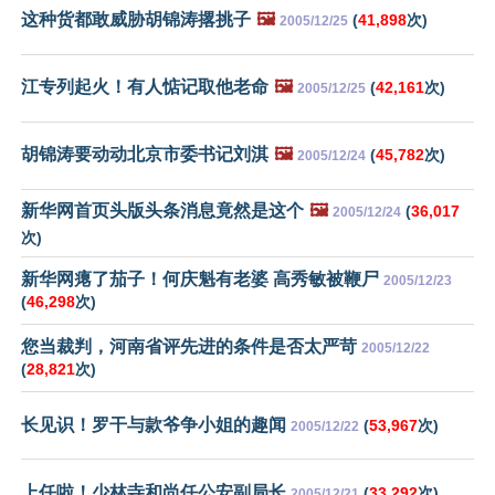
这种货都敢威胁胡锦涛撂挑子
🖼️
(
41,898
次)
2005/12/25
江专列起火！有人惦记取他老命
🖼️
(
42,161
次)
2005/12/25
胡锦涛要动动北京市委书记刘淇
🖼️
(
45,782
次)
2005/12/24
新华网首页头版头条消息竟然是这个
🖼️
(
36,017
2005/12/24
次)
新华网瘪了茄子！何庆魁有老婆 高秀敏被鞭尸
2005/12/23
(
46,298
次)
您当裁判，河南省评先进的条件是否太严苛
2005/12/22
(
28,821
次)
长见识！罗干与款爷争小姐的趣闻
(
53,967
次)
2005/12/22
上任啦！少林寺和尚任公安副局长
(
33,292
次)
2005/12/21