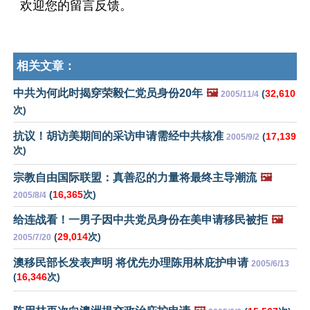
欢迎您的留言反馈。
相关文章：
中共为何此时揭穿荣毅仁党员身份20年
🖼️
(
32,610
2005/11/4
次)
抗议！胡访美期间的采访申请需经中共核准
(
17,139
2005/9/2
次)
宗教自由国际联盟：真善忍的力量将最终主导潮流
🖼️
(
16,365
次)
2005/8/4
给连战看！一男子因中共党员身份在美申请移民被拒
🖼️
(
29,014
次)
2005/7/20
澳移民部长发表声明 将优先办理陈用林庇护申请
2005/6/13
(
16,346
次)