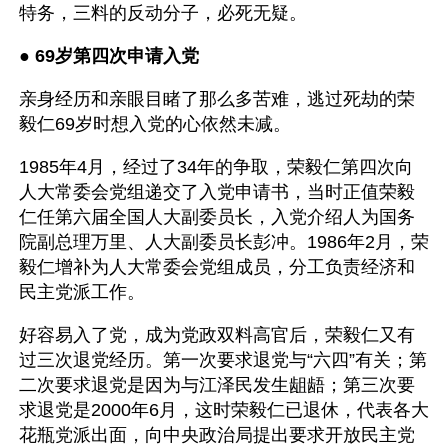
特务，三料的反动分子，必死无疑。
● 
69岁第四次申请入党 
亲身经历和亲眼目睹了那么多苦难，逃过死劫的荣
毅仁69岁时想入党的心依然未减。
1985年4月，经过了34年的争取，荣毅仁第四次向
人大常委会党组递交了入党申请书，当时正值荣毅
仁任第六届全国人大副委员长，入党介绍人为国务
院副总理万里、人大副委员长彭冲。1986年2月，荣
毅仁增补为人大常委会党组成员，分工负责经济和
民主党派工作。
好容易入了党，成为党政双料高官后，荣毅仁又有
过三次退党经历。第一次要求退党与“六四”有关；第
二次要求退党是因为与江泽民发生龃龉；第三次要
求退党是2000年6月，这时荣毅仁已退休，代表各大
花瓶党派出面，向中央政治局提出要求开放民主党