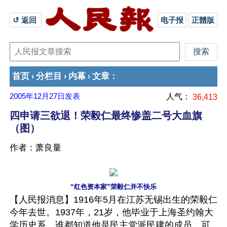
↺ 返回 
电子报
正體版
首页
分栏目
内幕
文章
›
›
›
：
2005年12月27日
发表
人气：
36,413
四申请三欲退！荣毅仁最终惨盖二号大血旗
（图）
作者：萧良量
“红色资本家”荣毅仁并不快乐
【人民报消息】1916年5月在江苏无锡出生的荣毅仁
今年去世。1937年，21岁，他毕业于上海圣约翰大
学历史系。谁都知道他是民主党派民建的成员，可