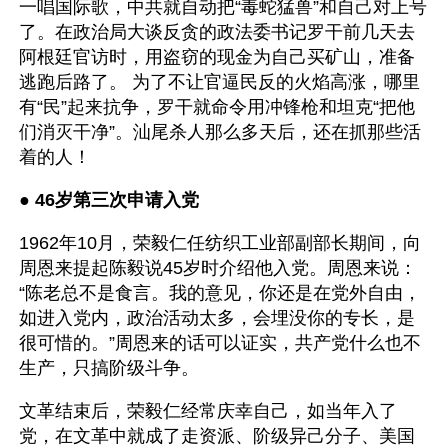
一唱国际歌，中共就自动把“毒蛇猛兽”和自己对上号
了。在政治局大谈反贪的政法委书记罗干前几天去
阿根廷官访时，用盗窃的现金为自己买矿山，准备
逃跑后路了。 为了不让官逼民反的火焰高涨，哪里
有“民”起来抗争，罗干就命令用冲锋枪和坦克“把他
们消灭干净”。汕尾杀人那么多天后，还在抓那些活
着的人！
● 
46岁第三次申请入党 
1962年10月，荣毅仁任纺织工业部副部长期间，向
周恩来提起陈毅说45岁时介绍他入党。周恩来说：
“陈老总不是食言。我的意见，你还是在党外自由，
如进入党内，政治活动太多，会埋没你的专长，是
很可惜的。”周恩来的话可以证实，共产党什么也不
生产，只搞阶级斗争。
文革结束后，荣毅仁经常庆幸自己，如当年入了
党，在文革中就成了走资派、阶级异己分子、美国