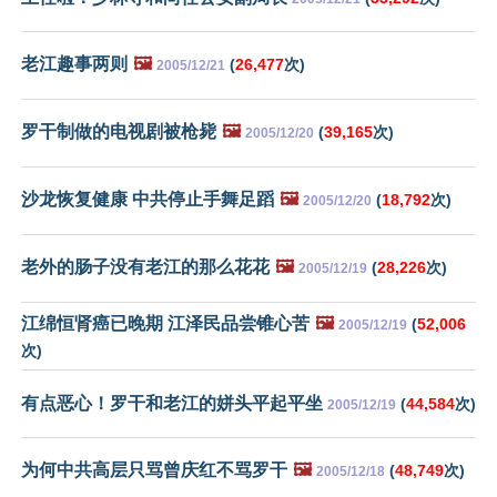
老江趣事两则
🖼️
(
26,477
次)
2005/12/21
罗干制做的电视剧被枪毙
🖼️
(
39,165
次)
2005/12/20
沙龙恢复健康 中共停止手舞足蹈
🖼️
(
18,792
次)
2005/12/20
老外的肠子没有老江的那么花花
🖼️
(
28,226
次)
2005/12/19
江绵恒肾癌已晚期 江泽民品尝锥心苦
🖼️
(
52,006
2005/12/19
次)
有点恶心！罗干和老江的姘头平起平坐
(
44,584
次)
2005/12/19
为何中共高层只骂曾庆红不骂罗干
🖼️
(
48,749
次)
2005/12/18