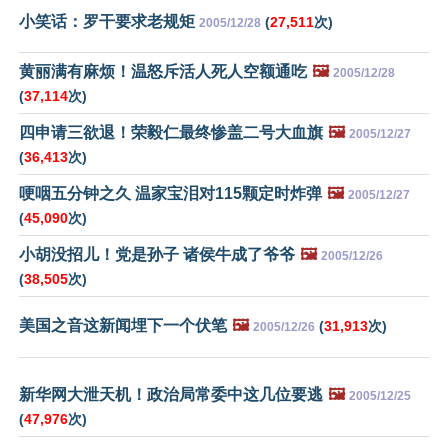
小笑话：罗干要求老规矩
(
27,511
次)
2005/12/28
黄丽满有麻烦！温怒斥活人死人空额通吃
🖼️
2005/12/28
(
37,114
次)
四申请三欲退！荣毅仁最终惨盖二号大血旗
🖼️
2005/12/27
(
36,413
次)
哽咽五分钟之久 温家宝泪对115颗定时炸弹
🖼️
2005/12/27
(
45,090
次)
小胡没招儿！党是孙子 诸侯牛成了爷爷
🖼️
2005/12/26
(
38,505
次)
美国之音这新闻埋下一个伏笔
🖼️
(
31,913
次)
2005/12/26
新华网大泄天机！政治局常委中这几位要逃
🖼️
2005/12/25
(
47,976
次)