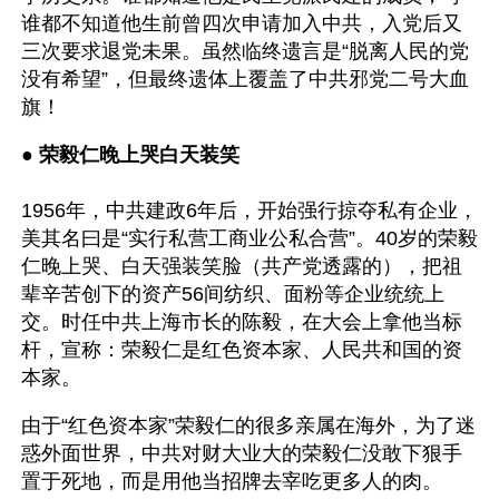
谁都不知道他生前曾四次申请加入中共，入党后又
三次要求退党未果。虽然临终遗言是“脱离人民的党
没有希望”，但最终遗体上覆盖了中共邪党二号大血
旗！
● 
荣毅仁晚上哭白天装笑  
1956年，中共建政6年后，开始强行掠夺私有企业，
美其名曰是“实行私营工商业公私合营”。40岁的荣毅
仁晚上哭、白天强装笑脸（共产党透露的），把祖
辈辛苦创下的资产56间纺织、面粉等企业统统上
交。时任中共上海市长的陈毅，在大会上拿他当标
杆，宣称：荣毅仁是红色资本家、人民共和国的资
本家。
由于“红色资本家”荣毅仁的很多亲属在海外，为了迷
惑外面世界，中共对财大业大的荣毅仁没敢下狠手
置于死地，而是用他当招牌去宰吃更多人的肉。