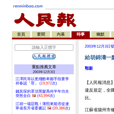
首頁
要聞
內幕
時事
幽默
2003年12月3日
給胡錦濤一
重點推薦文章
鄂新
2003年12月3日
江澤民等以更殘酷卑鄙手段要李
【人民報消息
祥春認「罪」 (
19,972
次)
違反規定，全
錢其琛的罩頂黑髮爲何半年功夫
突然全白
🖼️
(
43,994
次)
比。 
江胡一場惡戰！薄熙來能否從遼
寧省長升省委書記
🖼️
(
39,386
次)
江蘇省揚州市