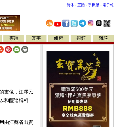
简体
-
正體
-
手機版
-
電子報
專題
寰宇
維權
視頻
雜談
的畫像，江澤民
以和薩達姆相
用由江蘇省出資