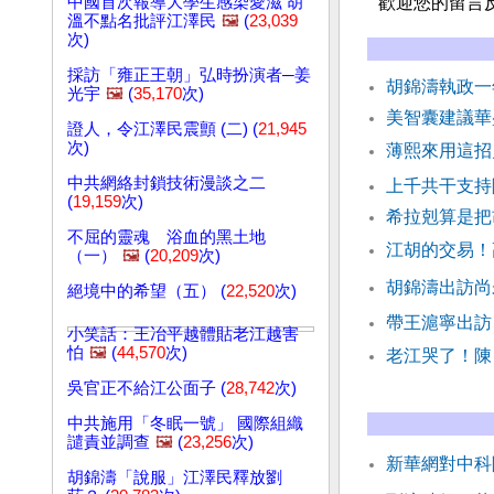
中國首次報導大學生感染愛滋 胡
歡迎您的留言
溫不點名批評江澤民
🖼️
(
23,039
次)
採訪「雍正王朝」弘時扮演者─姜
胡錦濤執政
光宇
🖼️
(
35,170
次)
美智囊建議華
證人，令江澤民震顫 (二) (
21,945
次)
薄熙來用這招
中共網絡封鎖技術漫談之二
上千共干支持
(
19,159
次)
希拉剋算是把
不屈的靈魂 浴血的黑土地
江胡的交易！
（一）
🖼️
(
20,209
次)
胡錦濤出訪尚
絕境中的希望（五） (
22,520
次)
帶王滬寧出訪
小笑話：王冶平越體貼老江越害
怕
🖼️
(
44,570
次)
老江哭了！陳
吳官正不給江公面子 (
28,742
次)
中共施用「冬眠一號」 國際組織
譴責並調查
🖼️
(
23,256
次)
新華網對中科
胡錦濤「說服」江澤民釋放劉