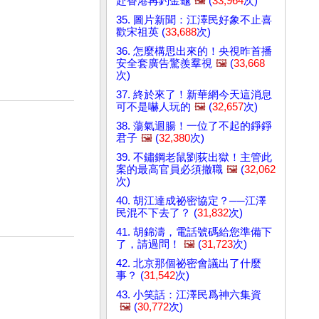
赴香港再釣金龜
🖼️
(
33,964
次)
35. 圖片新聞：江澤民好象不止喜
歡宋祖英 (
33,688
次)
36. 怎麼構思出來的！央視昨首播
安全套廣告驚羨羣視
🖼️
(
33,668
次)
37. 終於來了！新華網今天這消息
可不是嚇人玩的
🖼️
(
32,657
次)
38. 蕩氣迴腸！一位了不起的錚錚
君子
🖼️
(
32,380
次)
39. 不鏽鋼老鼠劉荻出獄！主管此
案的最高官員必須撤職
🖼️
(
32,062
次)
40. 胡江達成祕密協定？──江澤
民混不下去了？ (
31,832
次)
41. 胡錦濤，電話號碼給您準備下
了，請過問！
🖼️
(
31,723
次)
42. 北京那個祕密會議出了什麼
事？ (
31,542
次)
43. 小笑話：江澤民爲神六集資
🖼️
(
30,772
次)