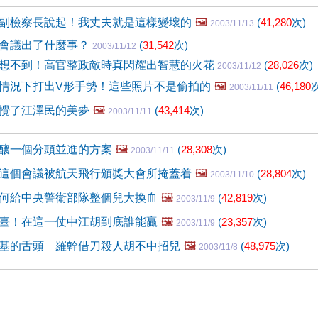
副檢察長說起！我丈夫就是這樣變壞的
🖼️
(
41,280
次)
2003/11/13
會議出了什麼事？
(
31,542
次)
2003/11/12
想不到！高官整政敵時真閃耀出智慧的火花
(
28,026
次)
2003/11/12
情況下打出V形手勢！這些照片不是偷拍的
🖼️
(
46,180
次
2003/11/11
攪了江澤民的美夢
🖼️
(
43,414
次)
2003/11/11
釀一個分頭並進的方案
🖼️
(
28,308
次)
2003/11/11
這個會議被航天飛行頒獎大會所掩蓋着
🖼️
(
28,804
次)
2003/11/10
何給中央警衛部隊整個兒大換血
🖼️
(
42,819
次)
2003/11/9
臺！在這一仗中江胡到底誰能贏
🖼️
(
23,357
次)
2003/11/9
基的舌頭 羅幹借刀殺人胡不中招兒
🖼️
(
48,975
次)
2003/11/8