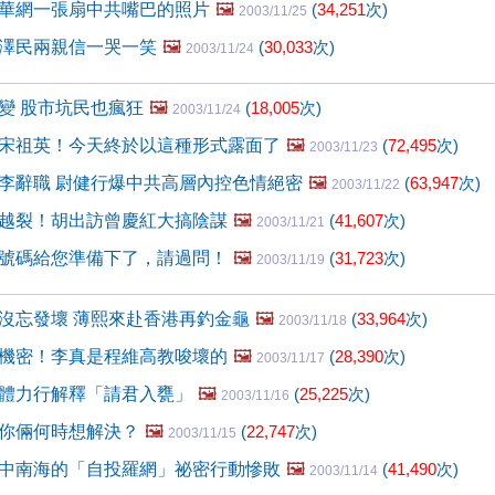
華網一張扇中共嘴巴的照片
🖼️
(
34,251
次)
2003/11/25
澤民兩親信一哭一笑
🖼️
(
30,033
次)
2003/11/24
變 股市坑民也瘋狂
🖼️
(
18,005
次)
2003/11/24
宋祖英！今天終於以這種形式露面了
🖼️
(
72,495
次)
2003/11/23
李辭職 尉健行爆中共高層內控色情絕密
🖼️
(
63,947
次)
2003/11/22
越裂！胡出訪曾慶紅大搞陰謀
🖼️
(
41,607
次)
2003/11/21
號碼給您準備下了，請過問！
🖼️
(
31,723
次)
2003/11/19
沒忘發壞 薄熙來赴香港再釣金龜
🖼️
(
33,964
次)
2003/11/18
機密！李真是程維高教唆壞的
🖼️
(
28,390
次)
2003/11/17
體力行解釋「請君入甕」
🖼️
(
25,225
次)
2003/11/16
你倆何時想解決？
🖼️
(
22,747
次)
2003/11/15
中南海的「自投羅網」祕密行動慘敗
🖼️
(
41,490
次)
2003/11/14