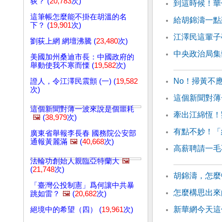
荻？ (
20,783
次)
到這時候！華
這筆帳怎麼能不掛在胡溫的名
給胡錦濤一點
下？ (
19,901
次)
江澤民這輩子
劉荻上網 網壇沸騰 (
23,480
次)
中央政治局集
美國加州桑迪市長：中國政府的
舉動使我不寒而慄 (
19,582
次)
No！掃黃不
證人，令江澤民震顫 (一) (
19,582
次)
這個新聞對薄
這個新聞對薄一波來說是個噩耗
牽出江綿恆！
🖼️
(
38,979
次)
有點不妙！「
廣東省舉報李長春 國務院公安部
通報黃麗滿
🖼️
(
40,668
次)
高薪聘請一毛
法輪功創始人親臨亞特蘭大
🖼️
(
21,748
次)
胡錦濤，怎麼
「臺灣公投制憲」爲何讓中共暴
怎麼構思出來
跳如雷？
🖼️
(
20,682
次)
新華網今天這
絕境中的希望（四） (
19,961
次)