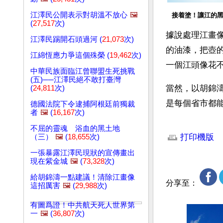
江澤民公開表示對胡溫不放心
🖼️
接着塗！讓江的
(
27,517
次)
據說處理江畫
江澤民踢開石頭過河 (
21,073
次)
的油漆，把壺
江綿恆應力爭這個殊榮 (
19,462
次)
一個江頭像花
中華民族面臨江曾聯盟生死挑戰
(五)──江澤民絕不敢打臺灣
當然，以胡錦
(
24,811
次)
是每個省市都
德國法院下令逮捕阿根廷前獨裁
者
🖼️
(
16,167
次)
文章網址: http://w
不屈的靈魂 浴血的黑土地
打印機版
（三）
🖼️
(
18,655
次)
一張暴露江澤民現狀的宣傳畫出
現在紫金城
🖼️
(
73,328
次)
給胡錦濤一點建議！清除江畫像
分享至：
這招厲害
🖼️
(
29,988
次)
有圖爲證！中共航天死人世界第
一
🖼️
(
36,807
次)