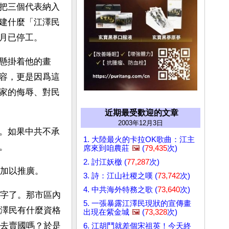
把三個代表納入
建什麼「江澤民
月已停工。 
懸掛着他的畫
容，更是因爲這
家的侮辱、對民
近期最受歡迎的文章
2003年12月3日
。如果中共不承
1. 大陸最火的卡拉OK歌曲：江主
。 
席來到咱農莊
🖼️
(
79,435
次)
2. 討江妖檄 (
77,287
次)
加以推廣。
3. 詩：江山社稷之嘆 (
73,742
次)
4. 中共海外特務之歌 (
73,640
次)
字了。那市區內
5. 一張暴露江澤民現狀的宣傳畫
澤民有什麼資格
出現在紫金城
🖼️
(
73,328
次)
去賣國嗎？於是
6. 江胡鬥就差個宋祖英！今天終