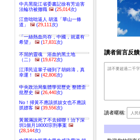
中共黑龍江省委書記徐有芳迫害
法輪功被撤職
🖼️
(
25,014
次)
江曾咄咄逼人 胡溫「華山一條
道」
🖼️
(
29,111
次)
「一絲熱血尚存，中國，就還有
希望」
🖼️
(
17,831
次)
讀者留言反饋
不屈的靈魂 浴血的黑土地
（二）
🖼️
(
19,672
次)
江澤民這輩子碰到了胡錦濤，真
幸運！
🖼️
(
42,806
次)
中央政治局集體學習歷史 整體歪
批歷史
🖼️
(
26,440
次)
No！掃黃不應該抓妓女也不應該
抓嫖客
🖼️
(
39,556
次)
讀者暱稱:
黃麗滿說死了不去婦聯！治下深
圳1個月18000宗刑事案
🖼️
(
28,144
次)