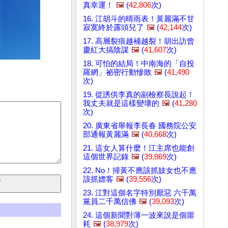
真幸運！
🖼️
(
42,806
次)
16. 江胡斗的晴雨表！黃麗滿不甘
寂寞終於露頭兒了
🖼️
(
42,144
次)
17. 高層裂痕越補越裂！胡出訪曾
慶紅大搞陰謀
🖼️
(
41,607
次)
18. 可怕的結局！中南海的「自投
羅網」祕密行動慘敗
🖼️
(
41,490
次)
19. 從誘供李真的副檢察長說起！
我丈夫就是這樣變壞的
🖼️
(
41,280
次)
20. 廣東省舉報李長春 國務院公安
部通報黃麗滿
🖼️
(
40,668
次)
21. 這女人算什麼！江主席也能創
這個世界記錄
🖼️
(
39,869
次)
22. No！掃黃不應該抓妓女也不應
該抓嫖客
🖼️
(
39,556
次)
23. 江對這個名字特別厭惡 六千萬
黨員二千萬信佛
🖼️
(
39,093
次)
24. 這個新聞對薄一波來說是個噩
耗
🖼️
(
38,979
次)