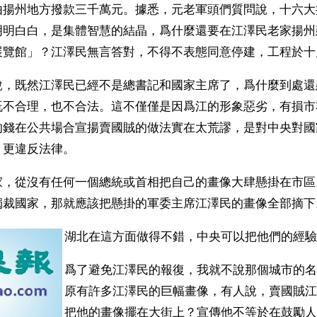
由揚州地方撥款三千萬元。據悉，元老軍頭們質問說，十六大
明明白白，是集體智慧的結晶，爲什麼還要在江澤民老家揚州
展覽館」？江澤民無言答對，不得不表態同意停建，工程於十
說，既然江澤民已經不是總書記和國家主席了，爲什麼到處還
既不合理，也不合法。這不僅僅是因爲江的形象惡劣，有損市
的錢在公共場合宣揚賣國賊的做法實在太荒謬，是對中央對國
，更違反法律。
家，從沒有任何一個總統或首相把自己的畫像大肆懸掛在市區
獨裁國家，那就應該把懸掛的軍委主席江澤民的畫像全部摘下
湖北在這方面做得不錯，中央可以把他們的經驗
爲了避免江澤民的報復，我就不說那個城市的名
原有許多江澤民的巨幅畫像，有人說，賣國賊江
把他的畫像擺在大街上？宣傳他不等於在鼓勵人