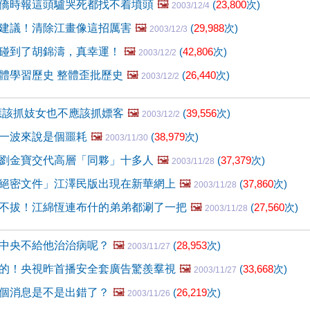
僑時報這頭驢哭死都找不着墳頭
🖼️
(
23,800
次)
2003/12/4
建議！清除江畫像這招厲害
🖼️
(
29,988
次)
2003/12/3
碰到了胡錦濤，真幸運！
🖼️
(
42,806
次)
2003/12/2
體學習歷史 整體歪批歷史
🖼️
(
26,440
次)
2003/12/2
應該抓妓女也不應該抓嫖客
🖼️
(
39,556
次)
2003/12/2
一波來說是個噩耗
🖼️
(
38,979
次)
2003/11/30
劉金寶交代高層「同夥」十多人
🖼️
(
37,379
次)
2003/11/28
絕密文件」江澤民版出現在新華網上
🖼️
(
37,860
次)
2003/11/28
不拔！江綿恆連布什的弟弟都涮了一把
🖼️
(
27,560
次)
2003/11/28
中央不給他治治病呢？
🖼️
(
28,953
次)
2003/11/27
的！央視昨首播安全套廣告驚羨羣視
🖼️
(
33,668
次)
2003/11/27
個消息是不是出錯了？
🖼️
(
26,219
次)
2003/11/26