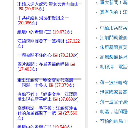
重大新聞！新
未婚夫深入虎穴 帶女友奔向自由
🖼️
(
20,615
次)
真有你的！江
中共網絡封鎖技術漫談之一
(
20,086
次)
中緬用兵防兵
絕境中的希望 (三) (
19,672
次)
江胡鬥就差個
江綿恆悶聲發了一筆橫財 (
27,322
次)
朱熔基讓賈黃
一顆被關不住的心
🖼️
(
70,213
次)
高層裂痕越補
圖片新聞：在感恩節的呼籲
🖼️
胡錦濤，電話
(
17,483
次)
牽出江綿恆！劉金寶交代高層
薄一波坐輪椅
「同夥」十多人
🖼️
(
37,379
次)
泄露國家最高
有點不妙！「絕密文件」江澤民
版出現在新華網上
🖼️
(
37,860
次)
薄一波父子身
高薪聘請一毛不拔！江綿恆連布
胡溫，這問題
什的弟弟都涮了一把
🖼️
(
27,560
次)
可怕的結局！
絕境中的希望 (二) (
19,548
次)