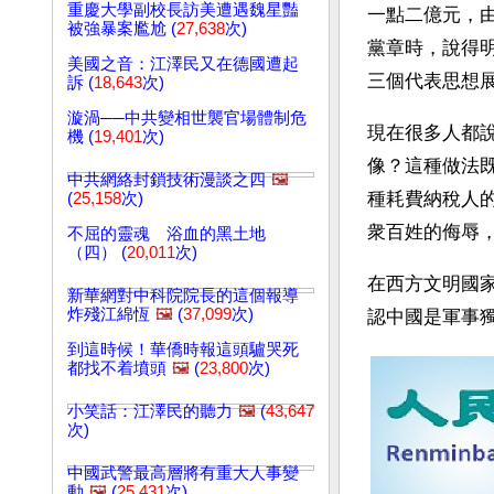
重慶大學副校長訪美遭遇魏星豔
一點二億元，
被強暴案尷尬 (
27,638
次)
黨章時，說得
美國之音：江澤民又在德國遭起
三個代表思想
訴 (
18,643
次)
漩渦──中共變相世襲官場體制危
現在很多人都
機 (
19,401
次)
像？這種做法
中共網絡封鎖技術漫談之四
🖼️
種耗費納稅人
(
25,158
次)
衆百姓的侮辱
不屈的靈魂 浴血的黑土地
（四） (
20,011
次)
在西方文明國
新華網對中科院院長的這個報導
炸殘江綿恆
🖼️
(
37,099
次)
認中國是軍事
到這時候！華僑時報這頭驢哭死
都找不着墳頭
🖼️
(
23,800
次)
小笑話：江澤民的聽力
🖼️
(
43,647
次)
中國武警最高層將有重大人事變
動
🖼️
(
25,431
次)