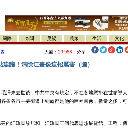
國際
奇聞
災禍
萬象
生活
文化
人氣：
29,988
分享：
發表
點建議！清除江畫像這招厲害（圖）
】毛澤東去世後，中共中央有規定，不在各地懸掛在世領導人
國各省各市主要街道上到處都是他的巨幅畫像，數量之多，可
修建的江澤民故居和「江澤民三個代表思想展覽館」工程，費