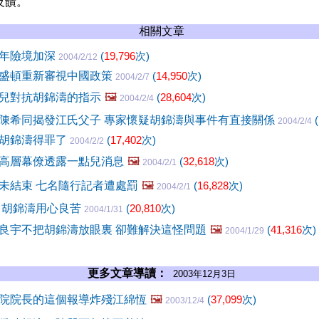
反饋。
相關文章
一年險境加深
(
19,796
次)
2004/2/12
盛頓重新審視中國政策
(
14,950
次)
2004/2/7
兒對抗胡錦濤的指示
🖼️
(
28,604
次)
2004/2/4
陳希同揭發江氏父子 專家懷疑胡錦濤與事件有直接關係
(
2004/2/4
胡錦濤得罪了
(
17,402
次)
2004/2/2
高層幕僚透露一點兒消息
🖼️
(
32,618
次)
2004/2/1
未結束 七名隨行記者遭處罰
🖼️
(
16,828
次)
2004/2/1
 胡錦濤用心良苦
(
20,810
次)
2004/1/31
良宇不把胡錦濤放眼裏 卻難解決這怪問題
🖼️
(
41,316
次)
2004/1/29
更多文章導讀：
2003年12月3日
院院長的這個報導炸殘江綿恆
🖼️
(
37,099
次)
2003/12/4