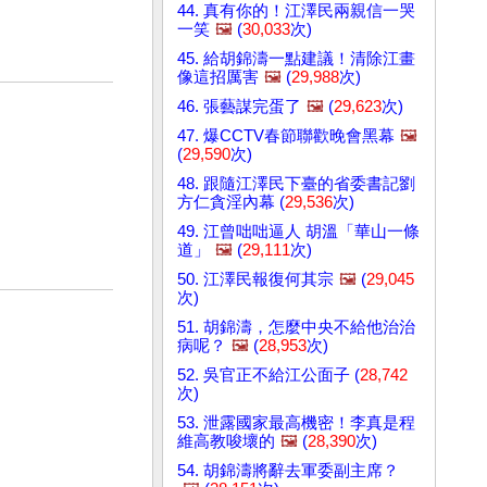
44. 真有你的！江澤民兩親信一哭
一笑
🖼️
(
30,033
次)
45. 給胡錦濤一點建議！清除江畫
像這招厲害
🖼️
(
29,988
次)
46. 張藝謀完蛋了
🖼️
(
29,623
次)
47. 爆CCTV春節聯歡晚會黑幕
🖼️
(
29,590
次)
48. 跟隨江澤民下臺的省委書記劉
方仁貪淫內幕 (
29,536
次)
49. 江曾咄咄逼人 胡溫「華山一條
道」
🖼️
(
29,111
次)
50. 江澤民報復何其宗
🖼️
(
29,045
次)
51. 胡錦濤，怎麼中央不給他治治
病呢？
🖼️
(
28,953
次)
52. 吳官正不給江公面子 (
28,742
次)
53. 泄露國家最高機密！李真是程
維高教唆壞的
🖼️
(
28,390
次)
54. 胡錦濤將辭去軍委副主席？