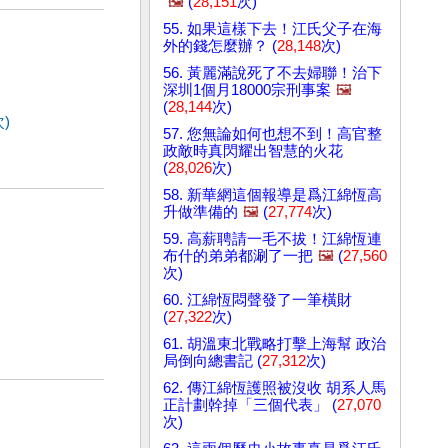
🖼️
(
28,151
次)
55. 如果這樣下去！江氏父子在海
外的錢怎麼辦？ (
28,148
次)
56. 黃麗滿說死了不去婦聯！治下
深圳1個月18000宗刑事案
🖼️
(
28,144
次)
)
57. 您無論如何也想不到！高官整
政敵時真閃耀出智慧的火花
(
28,026
次)
58. 新華網這個報導是爲江綿恆高
升做準備的
🖼️
(
27,774
次)
59. 高薪聘請一毛不拔！江綿恆連
布什的弟弟都涮了一把
🖼️
(
27,560
次)
60. 江綿恆悶聲發了一筆橫財
(
27,322
次)
61. 胡溫東北戰略打擊上海幫 政治
局倒向總書記 (
27,312
次)
62. 傳江綿恆護照被沒收 胡系人馬
正計劃幹掉「三個代表」 (
27,070
次)