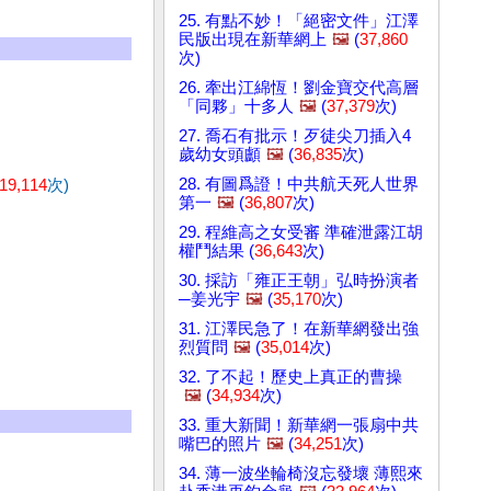
25. 有點不妙！「絕密文件」江澤
民版出現在新華網上
🖼️
(
37,860
次)
26. 牽出江綿恆！劉金寶交代高層
「同夥」十多人
🖼️
(
37,379
次)
27. 喬石有批示！歹徒尖刀插入4
歲幼女頭顱
🖼️
(
36,835
次)
28. 有圖爲證！中共航天死人世界
19,114
次)
第一
🖼️
(
36,807
次)
29. 程維高之女受審 準確泄露江胡
權鬥結果 (
36,643
次)
30. 採訪「雍正王朝」弘時扮演者
─姜光宇
🖼️
(
35,170
次)
31. 江澤民急了！在新華網發出強
烈質問
🖼️
(
35,014
次)
32. 了不起！歷史上真正的曹操
🖼️
(
34,934
次)
33. 重大新聞！新華網一張扇中共
嘴巴的照片
🖼️
(
34,251
次)
34. 薄一波坐輪椅沒忘發壞 薄熙來