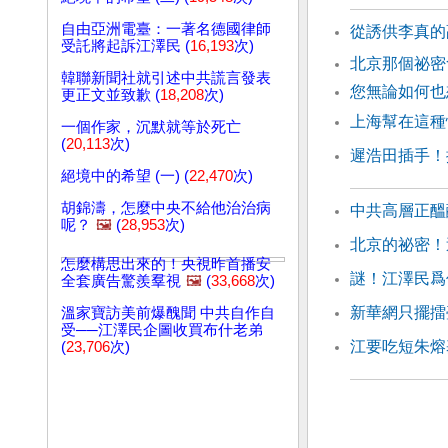
自由亞洲電臺：一著名德國律師
從誘供李真的
受託將起訴江澤民 (
16,193
次)
北京那個祕密
韓聯新聞社就引述中共謊言發表
您無論如何也
更正文並致歉 (
18,208
次)
上海幫在這種
一個作家，沉默就等於死亡
(
20,113
次)
遲浩田插手！
絕境中的希望 (一) (
22,470
次)
胡錦濤，怎麼中央不給他治治病
中共高層正醞
呢？
🖼️
(
28,953
次)
北京的祕密！
怎麼構思出來的！央視昨首播安
謎！江澤民爲
全套廣告驚羨羣視
🖼️
(
33,668
次)
新華網只擺擂
溫家寶訪美前爆醜聞 中共自作自
受──江澤民企圖收買布什老弟
江要吃短朱熔
(
23,706
次)