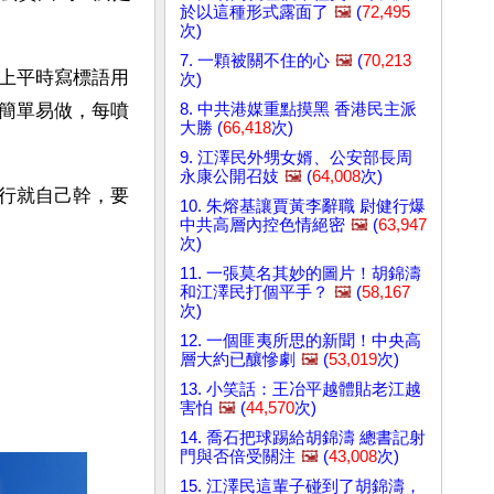
於以這種形式露面了
🖼️
(
72,495
次)
7. 一顆被關不住的心
🖼️
(
70,213
上平時寫標語用
次)
8. 中共港媒重點摸黑 香港民主派
簡單易做，每噴
大勝 (
66,418
次)
9. 江澤民外甥女婿、公安部長周
永康公開召妓
🖼️
(
64,008
次)
行就自己幹，要
10. 朱熔基讓賈黃李辭職 尉健行爆
中共高層內控色情絕密
🖼️
(
63,947
次)
11. 一張莫名其妙的圖片！胡錦濤
和江澤民打個平手？
🖼️
(
58,167
次)
12. 一個匪夷所思的新聞！中央高
層大約已釀慘劇
🖼️
(
53,019
次)
13. 小笑話：王冶平越體貼老江越
害怕
🖼️
(
44,570
次)
14. 喬石把球踢給胡錦濤 總書記射
門與否倍受關注
🖼️
(
43,008
次)
15. 江澤民這輩子碰到了胡錦濤，