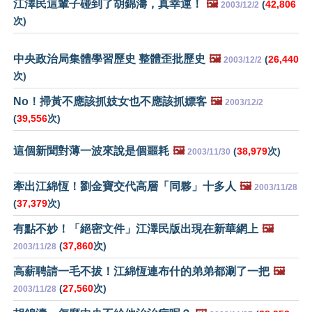
江澤民這輩子碰到了胡錦濤，真幸運！
🖼️
(
42,806
2003/12/2
次)
中央政治局集體學習歷史 整體歪批歷史
🖼️
(
26,440
2003/12/2
次)
No！掃黃不應該抓妓女也不應該抓嫖客
🖼️
2003/12/2
(
39,556
次)
這個新聞對薄一波來說是個噩耗
🖼️
(
38,979
次)
2003/11/30
牽出江綿恆！劉金寶交代高層「同夥」十多人
🖼️
2003/11/28
(
37,379
次)
有點不妙！「絕密文件」江澤民版出現在新華網上
🖼️
(
37,860
次)
2003/11/28
高薪聘請一毛不拔！江綿恆連布什的弟弟都涮了一把
🖼️
(
27,560
次)
2003/11/28