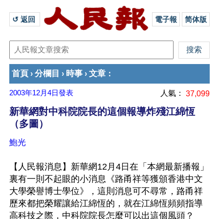
↺ 返回 
電子報
简体版
首頁
分欄目
時事
文章
›
›
›
：
2003年12月4日
發表
人氣：
37,099
新華網對中科院院長的這個報導炸殘江綿恆
（多圖）
鮑光
【人民報消息】新華網12月4日在「本網最新播報」
裏有一則不起眼的小消息《路甬祥等獲頒香港中文
大學榮譽博士學位》，這則消息可不尋常，路甬祥
歷來都把榮耀讓給江綿恆的，就在江綿恆頻頻指導
高科技之際，中科院院長怎麼可以出這個風頭？