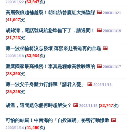
(
63,947
次)
2003/11/22
高層裂痕越補越裂！胡出訪曾慶紅大搞陰謀
🖼️
2003/11/21
(
41,607
次)
胡錦濤，電話號碼給您準備下了，請過問！
🖼️
2003/11/19
(
31,723
次)
薄一波坐輪椅沒忘發壞 薄熙來赴香港再釣金龜
🖼️
(
33,964
次)
2003/11/18
泄露國家最高機密！李真是程維高教唆壞的
🖼️
2003/11/17
(
28,390
次)
薄一波父子身體力行解釋「請君入甕」
🖼️
2003/11/16
(
25,225
次)
胡溫，這問題你倆何時想解決？
🖼️
(
22,747
次)
2003/11/15
可怕的結局！中南海的「自投羅網」祕密行動慘敗
🖼️
(
41,490
次)
2003/11/14