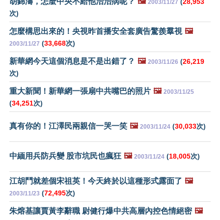
胡錦濤，怎麼中央不給他治治病呢？
🖼️
(
28,953
2003/11/27
次)
怎麼構思出來的！央視昨首播安全套廣告驚羨羣視
🖼️
(
33,668
次)
2003/11/27
新華網今天這個消息是不是出錯了？
🖼️
(
26,219
2003/11/26
次)
重大新聞！新華網一張扇中共嘴巴的照片
🖼️
2003/11/25
(
34,251
次)
真有你的！江澤民兩親信一哭一笑
🖼️
(
30,033
次)
2003/11/24
中緬用兵防兵變 股市坑民也瘋狂
🖼️
(
18,005
次)
2003/11/24
江胡鬥就差個宋祖英！今天終於以這種形式露面了
🖼️
(
72,495
次)
2003/11/23
朱熔基讓賈黃李辭職 尉健行爆中共高層內控色情絕密
🖼️