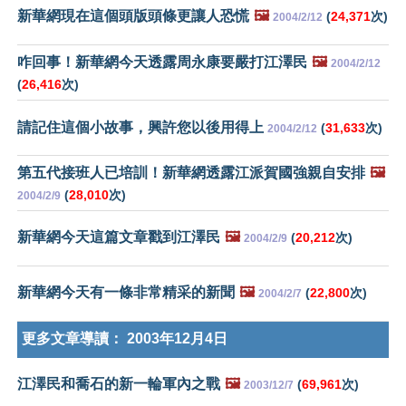
新華網現在這個頭版頭條更讓人恐慌
🖼️
(
24,371
次)
2004/2/12
咋回事！新華網今天透露周永康要嚴打江澤民
🖼️
2004/2/12
(
26,416
次)
請記住這個小故事，興許您以後用得上
(
31,633
次)
2004/2/12
第五代接班人已培訓！新華網透露江派賀國強親自安排
🖼️
(
28,010
次)
2004/2/9
新華網今天這篇文章戳到江澤民
🖼️
(
20,212
次)
2004/2/9
新華網今天有一條非常精采的新聞
🖼️
(
22,800
次)
2004/2/7
更多文章導讀：
2003年12月4日
江澤民和喬石的新一輪軍內之戰
🖼️
(
69,961
次)
2003/12/7