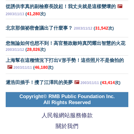
從誘供李真的副檢察長說起！我丈夫就是這樣變壞的
🖼️
(
41,280
次)
2003/11/13
北京那個祕密會議出了什麼事？
(
31,542
次)
2003/11/12
您無論如何也想不到！高官整政敵時真閃耀出智慧的火花
(
28,026
次)
2003/11/12
上海幫在這種情況下打出V形手勢！這些照片不是偷拍的
🖼️
(
46,180
次)
2003/11/11
遲浩田插手！攪了江澤民的美夢
🖼️
(
43,414
次)
2003/11/11
Copyright© RMB Public Foundation Inc.
All Rights Reserved
人民報網站服務條款
關於我們