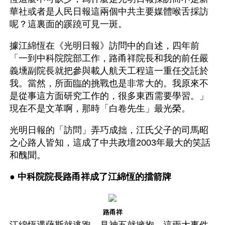
華社或者是人民日報這兩個中共主要媒體喉舌採訪
呢？這裏面的蹊蹺可見一斑。
據江綿恆在《光明日報》訪問中的自述，四年前
「一到中科院院部工作，路甬祥院長和我的前任嚴
義壎副院長就把參與載人航天工程這一重任交託於
我。當然，所面臨的挑戰也是非常大的。我原來不
是從事這方面研究工作的，很多東西需要學習。」 
現在不是文革啊，那時「白卷先生」最光榮。 
光明日報的「訪問」弄巧成拙，江氏父子的司馬昭
之心路人皆知，這成了中共政壇2003年最大的笑話
和醜聞。
● 
中科院院長路甬祥成了江綿恆的擋箭牌
路甬祥