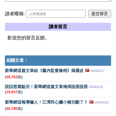
讀者暱稱:
讀者留言
歡迎您的留言反饋。
相關文章：
新華網這篇文章給《黨內監督條例》揭層皮
🖼️
2004/2/17
(
26,763
次)
說話悠着點兒！新華網這篇文章俺得說搭說搭
2004/2/16
(
19,837
次)
新華網這報導嚇人！江澤民心臟小橋兒斷了？
🖼️
2004/2/15
(
20,780
次)