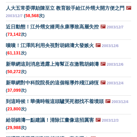
人大五常委彈劾陳至立 教育殺手給江外甥大開方便之門
🖼️
(
58,568
次)
2003/12/7
近日動態！江外甥女婿周永康導致高層失控
🖼️
2003/12/7
(
73,142
次)
嘖嘖！江澤民利用央視對胡錦濤大發嫉火
🖼️
2003/12/6
(
61,131
次)
新華網這則消息透露上海幫正在激戰胡錦濤
🖼️
2003/12/6
(
50,272
次)
新華網對中科院院長的這個報導炸殘江綿恆
🖼️
2003/12/4
(
37,099
次)
到這時候！華僑時報這頭驢哭死都找不着墳頭
🖼️
2003/12/4
(
23,800
次)
給胡錦濤一點建議！清除江畫像這招厲害
🖼️
2003/12/3
(
29,988
次)