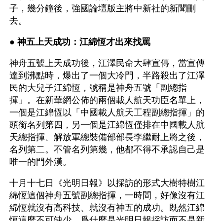
子，幾分鐘後，強國論壇版主將中新社的新聞刪
去。
● 
神五上天成功：江綿恆才出來找罵 
神舟五號上天成功後，江澤民命大肆宣傳，當宣傳
達到沸點時，爆出了一個大冷門，半路殺出了江澤
民的大兒子江綿恆，號稱是神舟五號「副總指
揮」。在新華網公佈的兩個載人航天功臣名單上，
一個是江綿恆以「中國載人航天工程副總指揮」的
頭銜名列第四，另一個是江綿恆僅排在中國載人航
天總指揮、解放軍總裝備部部長李繼耐上將之後，
名列第二。不管名列第幾，他都不得不承認自己是
唯一的門外漢。
十月十七日《光明日報》以採訪的形式大樹特樹江
綿恆這個神舟五號副總指揮，一時間，好像沒有江
綿恆就沒有高科技、就沒有神五的成功。既然江綿
恆這麼不可缺少，爲什麼是光明日報採訪而不是新