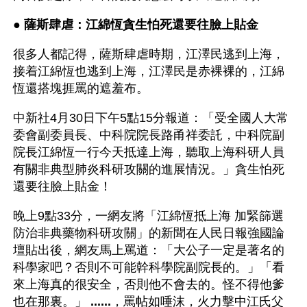
● 
薩斯肆虐：江綿恆貪生怕死還要往臉上貼金
很多人都記得，薩斯肆虐時期，江澤民逃到上海，
接着江綿恆也逃到上海，江澤民是赤裸裸的，江綿
恆還搭塊捱罵的遮羞布。
中新社4月30日下午5點15分報道：「受全國人大常
委會副委員長、中科院院長路甬祥委託，中科院副
院長江綿恆一行今天抵達上海，聽取上海科研人員
有關非典型肺炎科研攻關的進展情況。」貪生怕死
還要往臉上貼金！
晚上9點33分，一網友將「江綿恆抵上海 加緊篩選
防治非典藥物科研攻關」的新聞在人民日報強國論
壇貼出後，網友馬上罵道：「大公子一定是著名的
科學家吧？否則不可能幹科學院副院長的。」「看
來上海真的很安全，否則他不會去的。怪不得他爹
也在那裏。」 
......
，罵帖如唾沫，火力擊中江氏父