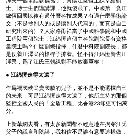
澤民一個電話就搞掂了，真讓江綿恆上課堂給碩
士、博士生們講講課，他就傻眼了。中國第一貪江
綿恆回國以後有過什麼科技成果？有過什麼學術論
文（不是抄別人的或是讓別人代寫的，而真是自己
研究出來的）？人家路甬祥當了中國科學院和中國
工程院兩個院士，江綿恆這個中科院副院長有資格
當院士嗎？什麼副總指揮，什麼中科院副院長，都
是仗着江澤民的槍桿子撐着。怪不得江綿恆警告江
澤民，爲了江氏王朝絕對不能放棄軍權！
● 
江綿恆走得太遠了
作爲禍國殃民賣國賊的兒子，並不是不能選擇自己
的未來，可是江綿恆走得太遠了，他所主持的那個
監控全國人民的「金盾工程」比香港23條更可怕萬
分。
上新華網去看，有太多新聞都不經意地在揭穿江氏
父子的謊言和陰謀，我相信不是誰有意要這樣做，