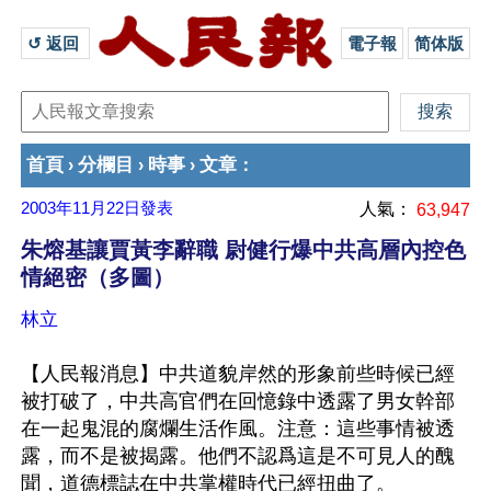
↺ 返回 
電子報
简体版
首頁
分欄目
時事
文章
›
›
›
：
2003年11月22日
發表
人氣：
63,947
朱熔基讓賈黃李辭職 尉健行爆中共高層內控色
情絕密（多圖）
林立
【人民報消息】中共道貌岸然的形象前些時候已經
被打破了，中共高官們在回憶錄中透露了男女幹部
在一起鬼混的腐爛生活作風。注意：這些事情被透
露，而不是被揭露。他們不認爲這是不可見人的醜
聞，道德標誌在中共掌權時代已經扭曲了。