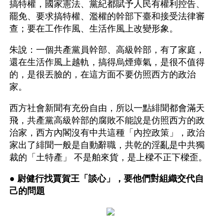
搞特權，國家憲法、黨紀都賦予人民有權利控告、
罷免、要求搞特權、濫權的幹部下臺和接受法律審
查；要在工作作風、生活作風上改變形象。
朱說：一個共產黨員幹部、高級幹部，有了家庭，
還在生活作風上越軌，搞得烏煙瘴氣，是很不值得
的，是很丟臉的，在這方面不要仿照西方的政治
家。
西方社會新聞有充份自由，所以一點緋聞都會滿天
飛，共產黨高級幹部的腐敗不能說是仿照西方的政
治家，西方內閣沒有中共這種「內控政策」，政治
家出了緋聞一般是自動辭職，共乾的淫亂是中共獨
裁的「土特產」 不是舶來貨，是上樑不正下樑歪。
● 
尉健行找賈賀王「談心」，要他們對組織交代自
己的問題