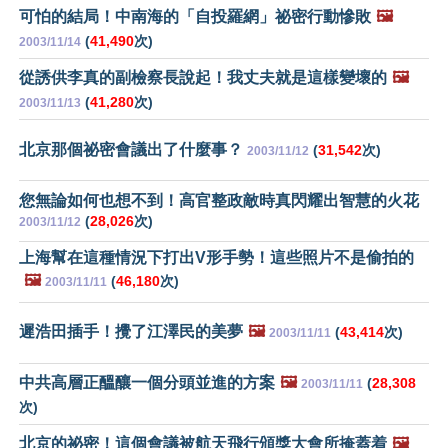
可怕的結局！中南海的「自投羅網」祕密行動慘敗
🖼️
(
41,490
次)
2003/11/14
從誘供李真的副檢察長說起！我丈夫就是這樣變壞的
🖼️
(
41,280
次)
2003/11/13
北京那個祕密會議出了什麼事？
(
31,542
次)
2003/11/12
您無論如何也想不到！高官整政敵時真閃耀出智慧的火花
(
28,026
次)
2003/11/12
上海幫在這種情況下打出V形手勢！這些照片不是偷拍的
🖼️
(
46,180
次)
2003/11/11
遲浩田插手！攪了江澤民的美夢
🖼️
(
43,414
次)
2003/11/11
中共高層正醞釀一個分頭並進的方案
🖼️
(
28,308
2003/11/11
次)
北京的祕密！這個會議被航天飛行頒獎大會所掩蓋着
🖼️