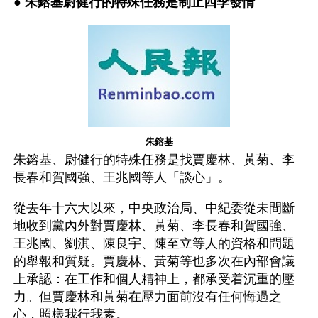
● 
朱鎔基尉健行的特殊任務是制止四季發情
朱鎔基
朱鎔基、尉健行的特殊任務是找賈慶林、黃菊、李
長春和賀國強、王兆國等人「談心」。
從去年十六大以來，中央政治局、中紀委從未間斷
地收到黨內外對賈慶林、黃菊、李長春和賀國強、
王兆國、劉淇、陳良宇、陳至立等人的資格和問題
的舉報和質疑。賈慶林、黃菊等也多次在內部會議
上承認：在工作和個人精神上，都承受着沉重的壓
力。但賈慶林和黃菊在壓力面前沒有任何悔過之
心，照樣我行我素。