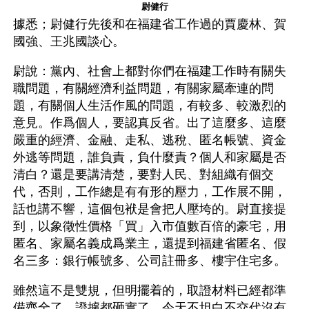
尉健行
據悉；尉健行先後和在福建省工作過的賈慶林、賀
國強、王兆國談心。
尉說：黨內、社會上都對你們在福建工作時有關失
職問題，有關經濟利益問題，有關家屬牽連的問
題，有關個人生活作風的問題，有較多、較激烈的
意見。作爲個人，要認真反省。出了這麼多、這麼
嚴重的經濟、金融、走私、逃稅、匿名帳號、資金
外逃等問題，誰負責，負什麼責？個人和家屬是否
清白？還是要講清楚，要對人民、對組織有個交
代，否則，工作總是有有形的壓力，工作展不開，
話也講不響，這個包袱是會把人壓垮的。尉直接提
到，以象徵性價格「買」入市值數百倍的豪宅，用
匿名、家屬名義成爲業主，還提到福建省匿名、假
名三多：銀行帳號多、公司註冊多、樓宇住宅多。
雖然這不是雙規，但明擺着的，取證材料已經都準
備齊全了，證據都砸實了。今天不坦白不交代沒有