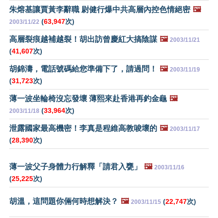
朱熔基讓賈黃李辭職 尉健行爆中共高層內控色情絕密
🖼️
(
63,947
次)
2003/11/22
高層裂痕越補越裂！胡出訪曾慶紅大搞陰謀
🖼️
2003/11/21
(
41,607
次)
胡錦濤，電話號碼給您準備下了，請過問！
🖼️
2003/11/19
(
31,723
次)
薄一波坐輪椅沒忘發壞 薄熙來赴香港再釣金龜
🖼️
(
33,964
次)
2003/11/18
泄露國家最高機密！李真是程維高教唆壞的
🖼️
2003/11/17
(
28,390
次)
薄一波父子身體力行解釋「請君入甕」
🖼️
2003/11/16
(
25,225
次)
胡溫，這問題你倆何時想解決？
🖼️
(
22,747
次)
2003/11/15