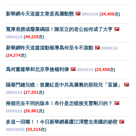
新華網今天這篇文章是高層動態
🖼️
(
34,406
次)
2003/11/4
寬厚肩膀成廢棄碼頭！陳至立的老公如何成了大亨
🖼️
(
49,229
次)
2003/11/3
新華網昨天這篇滾動報導爲何至今不滾動
🖼️
2003/11/2
(
24,274
次)
爲何董建華和北京爭搶楊利偉
🖼️
(
23,458
次)
2003/11/1
隔着門縫兒瞧：曾慶紅是中共高層裏的那段兒「盲腸」
🖼️
(
27,201
次)
2003/11/1
兩個完全不同的版本！布什是怎樣接見曹剛川的？
🖼️
(
26,961
次)
2003/11/1
多這一回嘴！！今日新華網暴露江澤慧去美國的祕密
🖼️
(
33,214
次)
2003/10/30