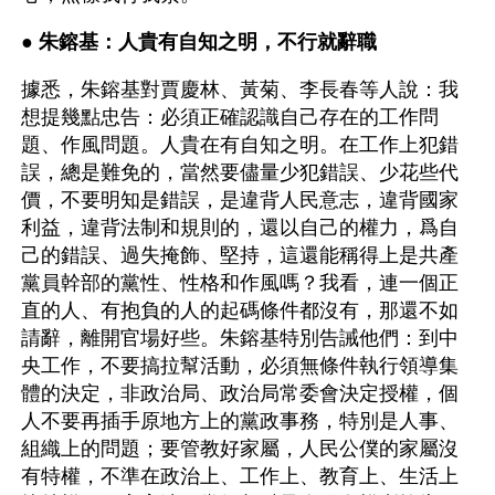
● 
朱鎔基：人貴有自知之明，不行就辭職
據悉，朱鎔基對賈慶林、黃菊、李長春等人說：我
想提幾點忠告：必須正確認識自己存在的工作問
題、作風問題。人貴在有自知之明。在工作上犯錯
誤，總是難免的，當然要儘量少犯錯誤、少花些代
價，不要明知是錯誤，是違背人民意志，違背國家
利益，違背法制和規則的，還以自己的權力，爲自
己的錯誤、過失掩飾、堅持，這還能稱得上是共產
黨員幹部的黨性、性格和作風嗎？我看，連一個正
直的人、有抱負的人的起碼條件都沒有，那還不如
請辭，離開官場好些。朱鎔基特別告誡他們：到中
央工作，不要搞拉幫活動，必須無條件執行領導集
體的決定，非政治局、政治局常委會決定授權，個
人不要再插手原地方上的黨政事務，特別是人事、
組織上的問題；要管教好家屬，人民公僕的家屬沒
有特權，不準在政治上、工作上、教育上、生活上