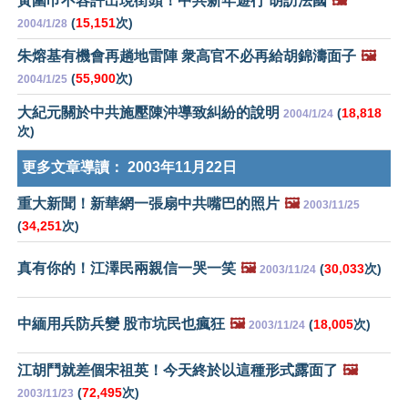
黃圍巾不容許出現街頭！中共新年遊行 胡訪法國
🖼️
(
15,151
次)
2004/1/28
朱熔基有機會再趟地雷陣 衆高官不必再給胡錦濤面子
🖼️
(
55,900
次)
2004/1/25
大紀元關於中共施壓陳沖導致糾紛的說明
(
18,818
2004/1/24
次)
更多文章導讀：
2003年11月22日
重大新聞！新華網一張扇中共嘴巴的照片
🖼️
2003/11/25
(
34,251
次)
真有你的！江澤民兩親信一哭一笑
🖼️
(
30,033
次)
2003/11/24
中緬用兵防兵變 股市坑民也瘋狂
🖼️
(
18,005
次)
2003/11/24
江胡鬥就差個宋祖英！今天終於以這種形式露面了
🖼️
(
72,495
次)
2003/11/23