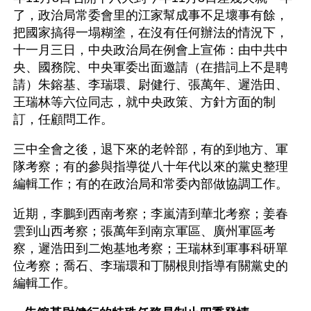
了，政治局常委會里的江家幫成事不足壞事有餘，
把國家搞得一塌糊塗，在沒有任何辦法的情況下，
十一月三日，中央政治局在例會上宣佈：由中共中
央、國務院、中央軍委出面邀請（在措詞上不是聘
請）朱鎔基、李瑞環、尉健行、張萬年、遲浩田、
王瑞林等六位同志，就中央政策、方針方面的制
訂，任顧問工作。
三中全會之後，退下來的老幹部，有的到地方、軍
隊考察；有的參與指導從八十年代以來的黨史整理
編輯工作；有的在政治局和常委內部做協調工作。
近期，李鵬到西南考察；李嵐清到華北考察；姜春
雲到山西考察；張萬年到南京軍區、廣州軍區考
察，遲浩田到二炮基地考察；王瑞林到軍事科研單
位考察；喬石、李瑞環和丁關根則指導有關黨史的
編輯工作。