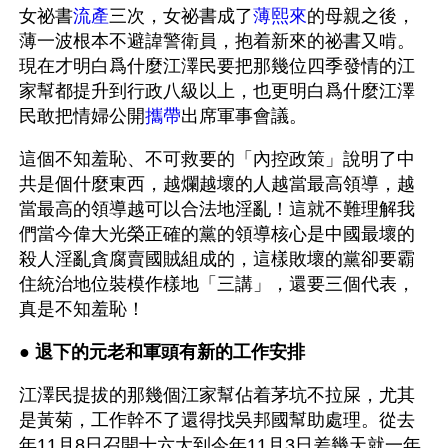
女祕書
流產
三次，女祕書成了
薄熙來
的母親之後，
薄一波根本不避諱警衛員，抱着新來的祕書又啃。
現在才明白爲什麼江澤民要把那幾位四季發情的江
家幫都提升到行政八級以上，也更明白爲什麼江澤
民敢把情婦公開
攜帶
出席軍事會議。
這個不知羞恥、不可救要的「內控政策」說明了中
共是個什麼東西，越爛越壞的人越當最高領導，越
當最高的領導越可以合法地淫亂！這就不難理解我
們當今偉大光榮正確的黨的領導核心是中國最壞的
殺人淫亂貪腐賣國賊組成的，這樣敗壞的黨卻要霸
住統治地位裝模作樣地「三講」，還要三個代表，
真是不知羞恥！
● 
退下的元老和軍頭有新的工作安排
江澤民提拔的那幾個江家幫佔着茅坑不拉屎，尤其
是黃菊，工作幹不了還得找吳邦國幫助處理。從去
年11月8日召開十六大到今年11月3日差幾天就一年