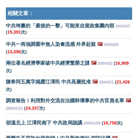
相關文章：
中共垮臺的「最後的一擊」可能來自當政集團內部
2004/2/7
(
15,391
次)
中共一再強調重申無人染禽流感 外界起疑
🖼️
2004/2/6
(
13,596
次)
兩位著名經濟學家破中共經濟繁榮之謎
🖼️
(
16,909
2004/2/2
次)
陳希同五萬字揭露江澤民 中共高層批准
🖼️
(
21,426
2004/2/1
次)
調查報告！利用對外交流在法國幹壞事的中共官員名單
🖼️
(
24,337
次)
2004/1/31
胡溫北上 江澤民南下 中共政局詭譎
(
16,758
次)
2004/1/29