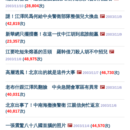
(
28,804
次)
2003/11/10
謎！江澤民爲何給中央警衛部隊整個兒大換血
🖼️
2003/11/9
(
42,819
次)
新華網只擺擂臺！在這一仗中江胡到底誰能贏
🖼️
2003/11/9
(
23,357
次)
江要吃短朱熔基的舌頭 羅幹借刀殺人胡不中招兒
🖼️
(
48,975
次)
2003/11/8
高層透風！北京出的就是這件大事
🖼️
(
46,730
次)
2003/11/7
老布什跟江澤民翻臉 中央急開會軍區有異常
🖼️
2003/11/6
(
40,031
次)
北京出事了！中南海撤換警衛 江親信匆忙返京
2003/11/6
(
40,817
次)
一張震驚八十八國首腦的照片
🖼️
(
44,570
次)
2003/11/4