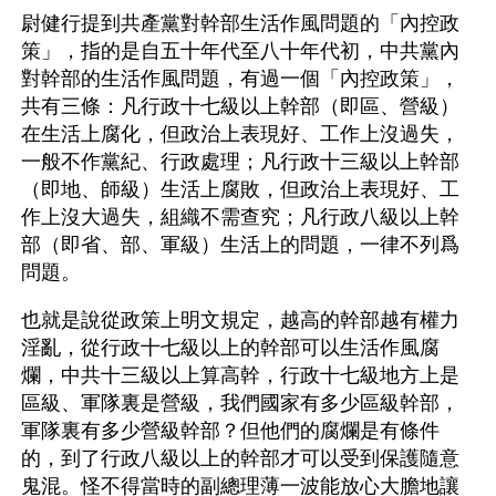
尉健行提到共產黨對幹部生活作風問題的「內控政
策」，指的是自五十年代至八十年代初，中共黨內
對幹部的生活作風問題，有過一個「內控政策」，
共有三條：凡行政十七級以上幹部（即區、營級）
在生活上腐化，但政治上表現好、工作上沒過失，
一般不作黨紀、行政處理；凡行政十三級以上幹部
（即地、師級）生活上腐敗，但政治上表現好、工
作上沒大過失，組織不需查究；凡行政八級以上幹
部（即省、部、軍級）生活上的問題，一律不列爲
問題。
也就是說從政策上明文規定，越高的幹部越有權力
淫亂，從行政十七級以上的幹部可以生活作風腐
爛，中共十三級以上算高幹，行政十七級地方上是
區級、軍隊裏是營級，我們國家有多少區級幹部，
軍隊裏有多少營級幹部？但他們的腐爛是有條件
的，到了行政八級以上的幹部才可以受到保護隨意
鬼混。怪不得當時的副總理薄一波能放心大膽地讓