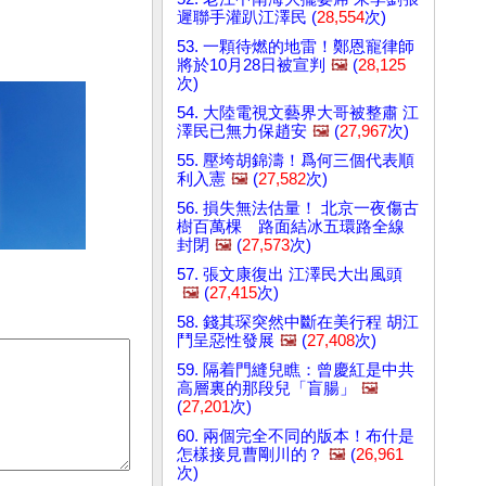
遲聯手灌趴江澤民 (
28,554
次)
53. 一顆待燃的地雷！鄭恩寵律師
將於10月28日被宣判
🖼️
(
28,125
次)
54. 大陸電視文藝界大哥被整肅 江
澤民已無力保趙安
🖼️
(
27,967
次)
55. 壓垮胡錦濤！爲何三個代表順
利入憲
🖼️
(
27,582
次)
56. 損失無法估量！ 北京一夜傷古
樹百萬棵 路面結冰五環路全線
封閉
🖼️
(
27,573
次)
57. 張文康復出 江澤民大出風頭
🖼️
(
27,415
次)
58. 錢其琛突然中斷在美行程 胡江
鬥呈惡性發展
🖼️
(
27,408
次)
59. 隔着門縫兒瞧：曾慶紅是中共
高層裏的那段兒「盲腸」
🖼️
(
27,201
次)
60. 兩個完全不同的版本！布什是
怎樣接見曹剛川的？
🖼️
(
26,961
次)