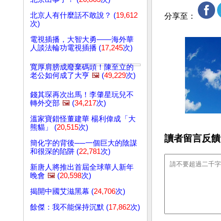
北京人有什麼話不敢說？ (
19,612
分享至：
次)
電視插播，大智大勇——海外華
人談法輪功電視插播 (
17,245
次)
寬厚肩膀成廢棄碼頭！陳至立的
老公如何成了大亨
🖼️
(
49,229
次)
錢其琛再次出馬！李肇星玩兒不
轉外交部
🖼️
(
34,217
次)
溫家寶錯怪董建華 楊利偉成「大
熊貓」 (
20,515
次)
讀者留言反饋
簡化字的背後──一個巨大的陰謀
和很深的陷阱 (
22,781
次)
新唐人將推出首屆全球華人新年
晚會
🖼️
(
20,598
次)
揭開中國艾滋黑幕 (
24,706
次)
餘傑：我不能保持沉默 (
17,862
次)