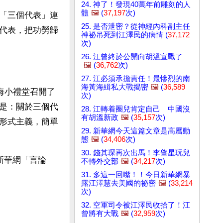
24. 神了！發現40萬年前雕刻的人
體
🖼️
(
37,197
次)
「三個代表」連
25. 是否泄密？從神經內科副主任
代表，把功勞歸
神祕吊死到江澤民的病情 (
37,172
次)
26. 江曾終於公開向胡溫宣戰了
🖼️
(
36,762
次)
27. 江必須承擔責任！最慘烈的南
海黃海緝私大戰揭密
🖼️
(
36,589
海小禮堂召開了
次)
是：關於三個代
28. 江轉着圈兒肯定自己 中國沒
有胡溫新政
🖼️
(
35,157
次)
形式主義，簡單
29. 新華網今天這篇文章是高層動
態
🖼️
(
34,406
次)
30. 錢其琛再次出馬！李肇星玩兒
新華網「言論
不轉外交部
🖼️
(
34,217
次)
31. 多這一回嘴！！今日新華網暴
露江澤慧去美國的祕密
🖼️
(
33,214
次)
32. 空軍司令被江澤民收拾了！江
曾將有大戰
🖼️
(
32,959
次)