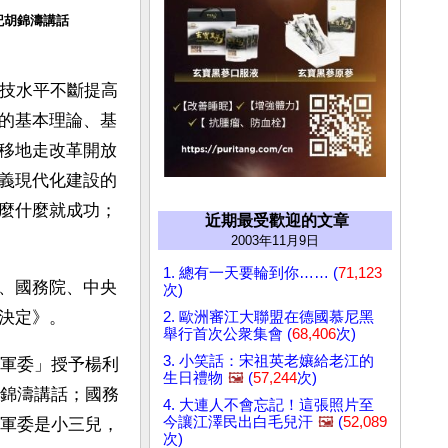
記胡錦濤講話
科技水平不斷提高
的基本理論、基
移地走改革開放
義現代化建設的
麼什麼就成功；
近期最受歡迎的文章
2003年11月9日
1. 總有一天要輪到你…… (
71,123
、國務院、中央
次)
決定》。
2. 歐洲審江大聯盟在德國慕尼黑
舉行首次公衆集會 (
68,406
次)
3. 小笑話：宋祖英老孃給老江的
軍委」授予楊利
生日禮物
🖼️
(
57,244
次)
錦濤講話；國務
4. 大連人不會忘記！這張照片至
今讓江澤民出白毛兒汗
🖼️
(
52,089
軍委是小三兒，
次)