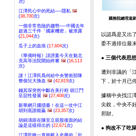
次)
江澤民心中的死結──隱私
🖼️
(
38,700
次)
國務院總理溫
一個非常危險的趨勢──中國去年
超過三千件「國家機密」被泄露
以認爲是又出
(
21,044
次)
委不過排位最
瓜子上的血痕 (
17,604
次)
《華僑時報》誹謗案今天在魁北
● 
三個代表思
克高等法院開始終審
🖼️
(
16,113
次)
遭到非議的「
謎！江澤民爲何給中央警衛部隊
整個兒大換血
🖼️
(
42,819
次)
下，於十月已
錢其琛突然中斷在美行程 胡江鬥
據稱中央找江
呈惡性發展
🖼️
(
27,408
次)
尖銳，中央不
新華網只擺擂臺！在這一仗中江
胡到底誰能贏
🖼️
(
23,357
次)
邪財。
胡錦濤跟在陳至立屁股後面的結
論是這樣得出的 (
22,671
次)
● 
狗改不了吃
江澤民唯一真能載入史冊的「壯