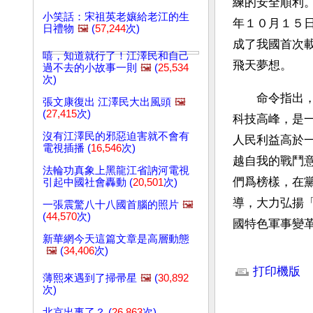
練的安全順利
小笑話：宋祖英老孃給老江的生
年１０月１５
日禮物
🖼️
(
57,244
次)
成了我國首次
嘻，知道就行了！江澤民和自己
飛天夢想。
過不去的小故事一則
🖼️
(
25,534
次)
　　命令指出
張文康復出 江澤民大出風頭
🖼️
(
27,415
次)
科技高峰，是
沒有江澤民的邪惡迫害就不會有
人民利益高於
電視插播 (
16,546
次)
越自我的戰鬥
法輪功真象上黑龍江省訥河電視
們爲榜樣，在
引起中國社會轟動 (
20,501
次)
導，大力弘揚
一張震驚八十八國首腦的照片
🖼️
(
44,570
次)
國特色軍事變
新華網今天這篇文章是高層動態
🖼️
(
34,406
次)
文章網址: http://w
打印機版
薄熙來遇到了掃帚星
🖼️
(
30,892
次)
北京出事了？ (
26,863
次)