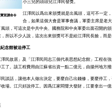
小三兒的頭頭兒江澤民發獎。
江澤民以爲出來頒獎就是出風頭，這可不一定，
家寶宣讀命令
合，如果這個大會是軍事會議，軍委主席是老大
了風頭，可這次是中共中央、國務院和中央軍委出面召開的頒
末，所以不少人說，這次出來頒獎可不是給江澤民長臉，而是
想紀念館被迫停工
江澤民故居」及「江澤民同志三個代表思想紀念館」工程在強
停工了。該工程費用由江蘇省出資一點二億元，由揚州地方撥
澤民談話，讓他本人做出決定，要麼自己出錢修，要麼停工，
好收場。江只好說停工。因爲江家悶聲大發財，江要拿出一億
屎