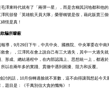
提毛澤東時代就有了「兩彈一星」，而是含糊其詞地都和他的
江澤民頒發「英雄航天員大隊」榮譽稱號是假，藉此販賣三個
江綿恆是真！
的欺騙所矇蔽
刊報導，9月29日下午，中共中央、國務院、中央軍委在中南
茶敘會」，江澤民在會上說自己有三大過失，其中一大過失就
踐、形成、總結過程中，在內部認識上、思想統一上，都過於
，所以在兩年多的實踐、貫徹中遇到困擾、阻力和反覆。 
檢討的話，10月份轉過臉就不算數，這不由得讓我想起今天
章，題目是：《千萬別信大貪的懺悔》！