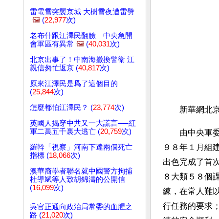
雷電雪突襲京城 大樹雪夜遭雷劈
🖼️
(
22,977
次)
老布什跟江澤民翻臉 中央急開
會軍區有異常
🖼️
(
40,031
次)
北京出事了！中南海撤換警衛 江
親信匆忙返京 (
40,817
次)
原來江澤民是爲了這個目的
(
25,844
次)
怎麼都怕江澤民？ (
23,774
次)
　　新華網北京
英國人揭穿中共又一大謊言──紅
軍二萬五千裏大逃亡 (
20,759
次)
　　由中央軍
９８年１月組
羅幹「視察」河南下達兩個死亡
指標 (
18,066
次)
出色完成了首
澳華裔學者聯名就中國警方拘捕
８大類５８個
杜導斌等人致胡錦濤的公開信
(
16,099
次)
練，在常人難
行任務的要求
吳官正通向政治局常委的血腥之
路 (
21,020
次)