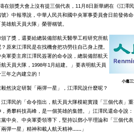
錦濤在頒獎大會上沒有提三個代表，11月8日新華網在《江澤
稱號》中報導說，中華人民共和國中央軍事委員會日前發佈命
「英雄航天員大隊」榮譽稱號。
偉頒了獎，還要給總裝備部航天醫學工程研究所航
呢？原來江澤民是在找機會把功勞往自己身上攬。
中央軍委主席江澤民簽署的命令說，總裝備部航天
航天員大隊，1998年1月組建。」要表明航天員
十三年之內建立的！
小癟三
東毅然決定研製「兩彈一星」，江澤民說什麼呢？
：江澤民的「命令指出，航天員大隊模範實踐「三個代表」重
神，勇攀科技高峰，是一個英雄的集體。」江澤民還命令說：
在黨中央、中央軍委領導下，堅持以鄧小平理論和「三個代表
「兩彈一星」精神和載人航天精神
......
」