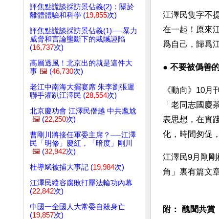
評焦點謊談採訪景佔義(2)：關於
江澤民隻字不
離體體驗和科學 (
19,855
次)
在一起！原來
評焦點謊談採訪景佔義(1)──暴力
威脅和言論壟斷下的栽贓誣陷
爲自己，歸爲
(
16,737
次)
高層透風！北京出的就是這件大
● 
不要被僞善
事
🖼️
(
46,730
次)
老江中南海大擺宴席 朱李劉張遲
《動向》10月
聯手灌趴江澤民 (
28,554
次)
「老同志國慶
北京慶功會 江澤民僭越 中共尷尬
表思想，在實
🖼️
(
22,250
次)
化，時間匆促
曹剛川將接任軍委主席？──江澤
民「明修」慶紅，「暗度」剛川
🖼️
(
32,942
次)
江澤民9月剛剛
杜導斌被捕大事記 (
19,984
次)
角」裏有篇文
江澤民縱容腐敗打壓法輪功內幕
(
22,842
次)
中國一全國人大常委自殺身亡
附： 醜聞共賞
(
19,857
次)