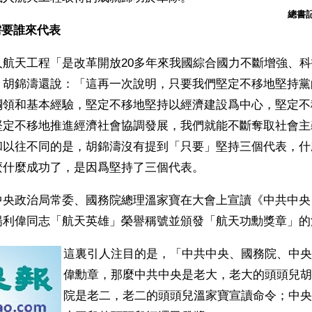
總書
需要誰來代表
人航天工程「是改革開放20多年來我國綜合國力不斷增強、
。胡錦濤還說：「這再一次說明，只要我們堅定不移地堅持黨
綱領和基本經驗，堅定不移地堅持以經濟建設爲中心，堅定不
堅定不移地推進經濟社會協調發展，我們就能不斷奪取社會主
和以往不同的是，胡錦濤沒有提到「只要」堅持三個代表，什
麼什麼成功了，是因爲堅持了三個代表。
中央政治局常委、國務院總理溫家寶在大會上宣讀《中共中央
楊利偉同志「航天英雄」榮譽稱號並頒發「航天功勳獎章」的
這裏引人注目的是，「中共中央、國務院、中央
偉勳章，那麼中共中央是老大，老大的頭頭兒胡
院是老二，老二的頭頭兒溫家寶宣讀命令；中央