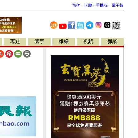
简体
-
正體
-
手機版
-
電子報
專題
寰宇
維權
視頻
雜談