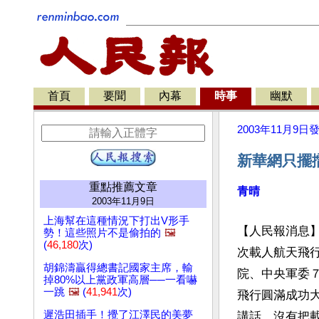
首頁
要聞
內幕
時事
幽默
2003年11月9日
新華網只擺
重點推薦文章
青晴
2003年11月9日
上海幫在這種情況下打出V形手
【人民報消息】
勢！這些照片不是偷拍的
🖼️
(
46,180
次)
次載人航天飛
胡錦濤贏得總書記國家主席，輸
院、中央軍委
掉80%以上黨政軍高層──一看嚇
一跳
🖼️
(
41,941
次)
飛行圓滿成功
遲浩田插手！攪了江澤民的美夢
講話，沒有把