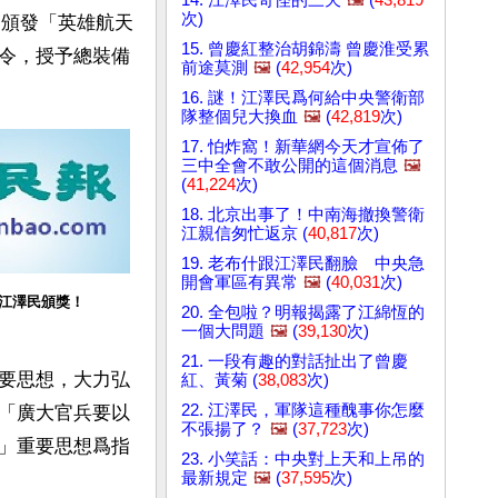
次)
民頒發「英雄航天
15. 曾慶紅整治胡錦濤 曾慶淮受累
令，授予總裝備
前途莫測
🖼️
(
42,954
次)
16. 謎！江澤民爲何給中央警衛部
隊整個兒大換血
🖼️
(
42,819
次)
17. 怕炸窩！新華網今天才宣佈了
三中全會不敢公開的這個消息
🖼️
(
41,224
次)
18. 北京出事了！中南海撤換警衛
江親信匆忙返京 (
40,817
次)
19. 老布什跟江澤民翻臉 中央急
開會軍區有異常
🖼️
(
40,031
次)
江澤民頒獎！
20. 全包啦？明報揭露了江綿恆的
一個大問題
🖼️
(
39,130
次)
21. 一段有趣的對話扯出了曾慶
要思想，大力弘
紅、黃菊 (
38,083
次)
22. 江澤民，軍隊這種醜事你怎麼
「廣大官兵要以
不張揚了？
🖼️
(
37,723
次)
」重要思想爲指
23. 小笑話：中央對上天和上吊的
最新規定
🖼️
(
37,595
次)