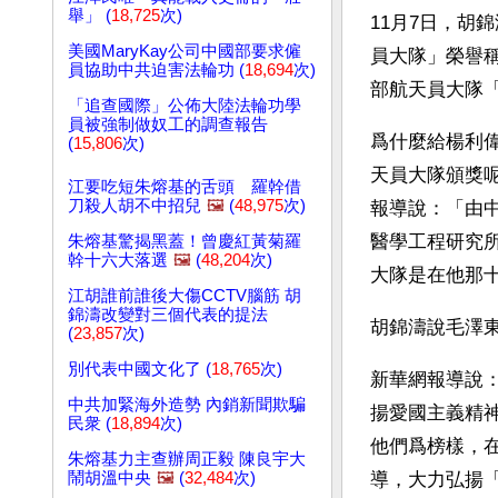
舉」 (
18,725
次)
11月7日，胡
美國MaryKay公司中國部要求僱
員大隊」榮譽
員協助中共迫害法輪功 (
18,694
次)
部航天員大隊
「追查國際」公佈大陸法輪功學
員被強制做奴工的調查報告
爲什麼給楊利
(
15,806
次)
天員大隊頒獎
江要吃短朱熔基的舌頭 羅幹借
刀殺人胡不中招兒
🖼️
(
48,975
次)
報導說：「由
醫學工程研究所
朱熔基驚揭黑蓋！曾慶紅黃菊羅
幹十六大落選
🖼️
(
48,204
次)
大隊是在他那
江胡誰前誰後大傷CCTV腦筋 胡
錦濤改變對三個代表的提法
胡錦濤說毛澤
(
23,857
次)
別代表中國文化了 (
18,765
次)
新華網報導說
中共加緊海外造勢 內銷新聞欺騙
揚愛國主義精
民衆 (
18,894
次)
他們爲榜樣，
朱熔基力主查辦周正毅 陳良宇大
鬧胡溫中央
🖼️
(
32,484
次)
導，大力弘揚