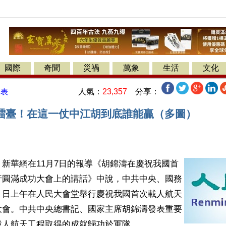
國際
奇聞
災禍
萬象
生活
文化
人氣：
23,357
分享：
發表
擂臺！在這一仗中江胡到底誰能贏（多圖）
新華網在11月7日的報導《胡錦濤在慶祝我國首
行圓滿成功大會上的講話》中說，中共中央、國務
７日上午在人民大會堂舉行慶祝我國首次載人航天
大會。中共中央總書記、國家主席胡錦濤發表重要
載人航天工程取得的成就歸功於軍隊。 