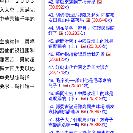
單位。２００３
42. 薄熙來遇到了掃帚星
🖼️
(
30,892
次)
入太空，圓滿完
43. 胡錦濤出訪後院又起火 同窗密
中華民族千年的
友田鳳山中箭落馬
🖼️
(
30,644
次)
44. 胡布曼谷「蜜月」 江澤民眼睛
紅了
🖼️
(
30,283
次)
45. 瞬間泄密！中國政壇上的球是
主義精神，勇攀
這麼踢的（上）
🖼️
(
29,816
次)
習他們視祖國和
46. 羅幹指趙紫陽爲敵我矛盾
🖼️
難困苦，勇於超
(
29,812
次)
47. 紅朝末代亡國之君四大謊言
廣大官兵要以他
(
29,774
次)
重要思想爲指
48. 毛岸英──誰叫他是毛澤東的
兒子！
🖼️
(
29,614
次)
要求，爲推進中
49. 瞬間泄密！中國政壇上的球是
這麼踢的（下）
🖼️
(
29,319
次)
50. 縣委書記遇難高爾夫球場 網友
哀悼詞妙語連珠
🖼️
(
28,997
次)
51. 林子大了什麼鳥都有！方舟子
靠撒謊名噪一時
🖼️
(
28,863
次)
52. 老江中南海大擺宴席 朱李劉張