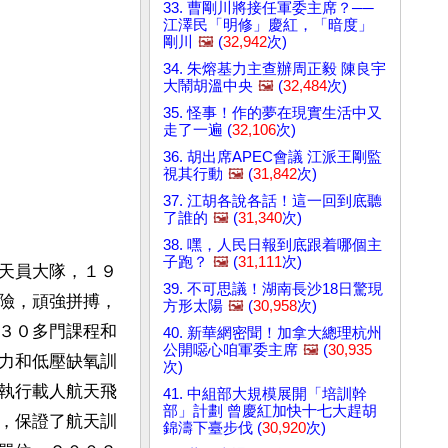
33. 曹剛川將接任軍委主席？──
江澤民「明修」慶紅，「暗度」
剛川
🖼️
(
32,942
次)
34. 朱熔基力主查辦周正毅 陳良宇
大鬧胡溫中央
🖼️
(
32,484
次)
35. 怪事！作的夢在現實生活中又
走了一遍 (
32,106
次)
36. 胡出席APEC會議 江派王剛監
視其行動
🖼️
(
31,842
次)
37. 江胡各說各話！這一回到底聽
了誰的
🖼️
(
31,340
次)
38. 嘿，人民日報到底跟着哪個主
子跑？
🖼️
(
31,111
次)
天員大隊，１９
39. 不可思議！湖南長沙18日驚現
險，頑強拼搏，
方形太陽
🖼️
(
30,958
次)
３０多門課程和
40. 新華網密聞！加拿大總理杭州
公開噁心咱軍委主席
🖼️
(
30,935
力和低壓缺氧訓
次)
執行載人航天飛
41. 中組部大規模展開「培訓幹
部」計劃 曾慶紅加快十七大趕胡
，保證了航天訓
錦濤下臺步伐 (
30,920
次)