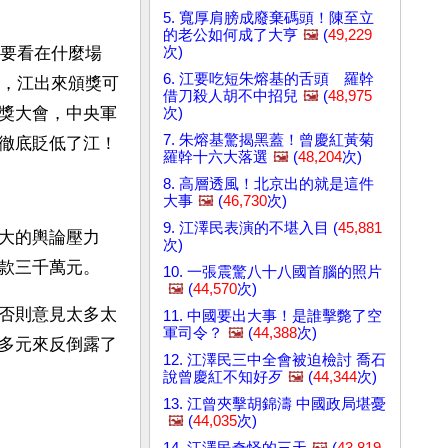
5. 寬厚肩膀成廢棄碼頭！陳至立
的老公如何成了大亨
🖼️
(
49,229
次)
要看在什麼場
6. 江要吃短朱熔基的舌頭 羅幹
，江出來頒獎可
借刀殺人胡不中招兒
🖼️
(
48,975
獎大會，中央軍
次)
7. 朱熔基驚揭黑蓋！曾慶紅黃菊
徹底貶低了江！
羅幹十六大落選
🖼️
(
48,204
次)
8. 高層透風！北京出的就是這件
大事
🖼️
(
46,730
次)
9. 江澤民表演的不堪入目 (
45,881
大的輿論壓力
次)
款三千萬元。
10. 一張震驚八十八國首腦的照片
🖼️
(
44,570
次)
否則意見太多太
11. 中國要出大事！是誰擊斃了空
軍司令？
🖼️
(
44,388
次)
多元來反倒露了
12. 江澤民三中全會被迫檢討 喬石
說曾慶紅不知好歹
🖼️
(
44,344
次)
13. 江曾夾擊胡錦濤 中國政局堪憂
🖼️
(
44,035
次)
14. 江澤民奇怪的三天
🖼️
(
43,819