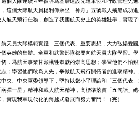
。這個大隊連續４年被評爲基層建設先進單位和行政管理先進
日，這個大隊航天員楊利偉乘坐「神舟」五號載人飛船成功進
載人航天飛行任務，創造了我國航天史上的英雄壯舉，實現了
，航天員大隊模範實踐「三個代表」重要思想，大力弘揚愛國
一個英雄的集體。全軍和武警部隊都要向航天員大隊學習。學
一切，爲航天事業甘願犧牲奉獻的崇高思想；學習他們不怕艱
意志；學習他們敢爲人先，爭做航天飛行開拓者的進取精神。
黨中央、中央軍委領導下，堅持以鄧小平理論和「三個代表」
「兩彈一星」精神和載人航天精神，高標準落實「五句話」總
革，實現我軍現代化的跨越式發展而努力奮鬥！（完）
ww.renminbao.com/rmb/articles/2003/11/9/28680b.html