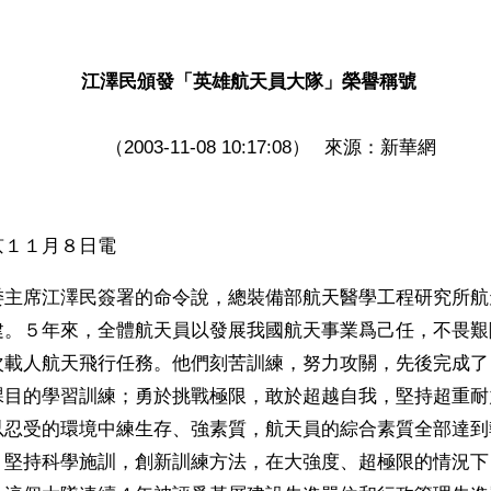
江澤民頒發「英雄航天員大隊」榮譽稱號
  	（2003-11-08 10:17:08） 	來源：新華網
１１月８日電  
委主席江澤民簽署的命令說，總裝備部航天醫學工程研究所航
建。５年來，全體航天員以發展我國航天事業爲己任，不畏艱
次載人航天飛行任務。他們刻苦訓練，努力攻關，先後完成了
課目的學習訓練；勇於挑戰極限，敢於超越自我，堅持超重耐
以忍受的環境中練生存、強素質，航天員的綜合素質全部達到
；堅持科學施訓，創新訓練方法，在大強度、超極限的情況下