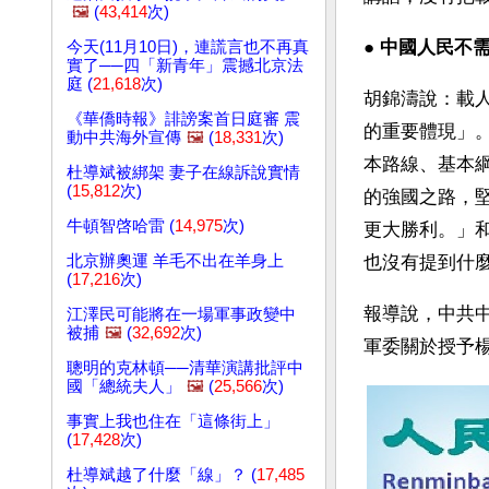
🖼️
(
43,414
次)
● 
中國人民不
今天(11月10日)，連謊言也不再真
實了──四「新青年」震撼北京法
庭 (
21,618
次)
胡錦濤說：載
《華僑時報》誹謗案首日庭審 震
的重要體現」
動中共海外宣傳
🖼️
(
18,331
次)
本路線、基本
杜導斌被綁架 妻子在線訴說實情
(
15,812
次)
的強國之路，
牛頓智啓哈雷 (
14,975
次)
更大勝利。」
北京辦奧運 羊毛不出在羊身上
也沒有提到什
(
17,216
次)
報導說，中共
江澤民可能將在一場軍事政變中
被捕
🖼️
(
32,692
次)
軍委關於授予
聰明的克林頓──清華演講批評中
國「總統夫人」
🖼️
(
25,566
次)
事實上我也住在「這條街上」
(
17,428
次)
杜導斌越了什麼「線」？ (
17,485