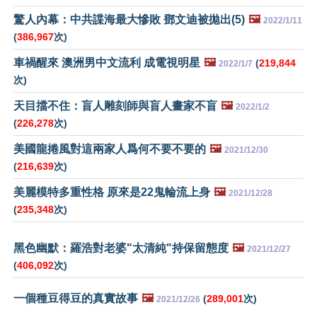
驚人內幕：中共諜海最大慘敗 鄧文迪被拋出(5)
🖼️
2022/1/11
(
386,967
次)
車禍醒來 澳洲男中文流利 成電視明星
🖼️
(
219,844
2022/1/7
次)
天目擋不住：盲人雕刻師與盲人畫家不盲
🖼️
2022/1/2
(
226,278
次)
美國龍捲風對這兩家人爲何不要不要的
🖼️
2021/12/30
(
216,639
次)
美麗模特多重性格 原來是22鬼輪流上身
🖼️
2021/12/28
(
235,348
次)
黑色幽默：羅浩對老婆"太清純"持保留態度
🖼️
2021/12/27
(
406,092
次)
一個種豆得豆的真實故事
🖼️
(
289,001
次)
2021/12/26