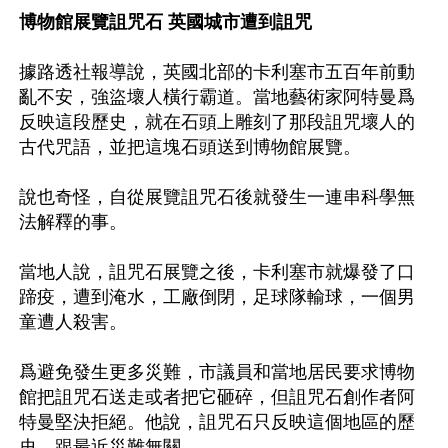
博物館展覽詛咒石 英國城市遭到詛咒
據路透社報導說，英國北部的卡利塞市五百年前動
亂不安，強盜壞人橫行霸道。當地藝術家阿特曼爲
反映這段歷史，就在石頭上雕刻了那段詛咒壞人的
古代咒語，並把這塊石頭送到博物館展覽。

說也奇怪，自從展覽詛咒石後就發生一連串科學無
法解釋的事。

當地人說，詛咒石展覽之後，卡利塞市就爆發了口
蹄疫，遭到淹水，工廠倒閉，足球隊輸球，一個男
童遭人殺害。

爲避免發生更多災難，市議員和當地居民要求博物
館把詛咒石送走或者把它砸碎，但詛咒石創作者阿
特曼堅決拒絕。他說，詛咒石只反映這個地區的歷
史，跟最近災難無關。
