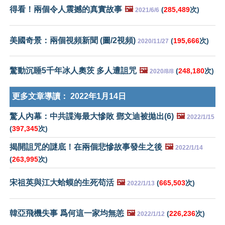
得看！兩個令人震撼的真實故事
🖼️
(
285,489
次)
2021/6/6
美國奇景：兩個視頻新聞 (圖/2視頻)
(
195,666
次)
2020/11/27
驚動沉睡5千年冰人奧茨 多人遭詛咒
🖼️
(
248,180
次)
2020/8/8
更多文章導讀：
2022年1月14日
驚人內幕：中共諜海最大慘敗 鄧文迪被拋出(6)
🖼️
2022/1/15
(
397,345
次)
揭開詛咒的謎底！在兩個悲慘故事發生之後
🖼️
2022/1/14
(
263,995
次)
宋祖英與江大蛤蟆的生死苟活
🖼️
(
665,503
次)
2022/1/13
韓亞飛機失事 爲何這一家均無恙
🖼️
(
226,236
次)
2022/1/12