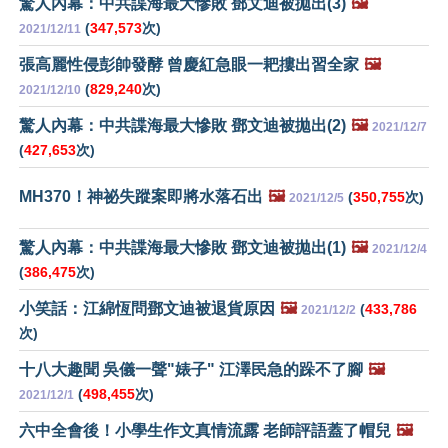
驚人內幕：中共諜海最大慘敗 鄧文迪被拋出(3)
🖼️
(
347,573
次)
2021/12/11
張高麗性侵彭帥發酵 曾慶紅急眼一耙摟出習全家
🖼️
(
829,240
次)
2021/12/10
驚人內幕：中共諜海最大慘敗 鄧文迪被拋出(2)
🖼️
2021/12/7
(
427,653
次)
MH370！神祕失蹤案即將水落石出
🖼️
(
350,755
次)
2021/12/5
驚人內幕：中共諜海最大慘敗 鄧文迪被拋出(1)
🖼️
2021/12/4
(
386,475
次)
小笑話：江綿恆問鄧文迪被退貨原因
🖼️
(
433,786
2021/12/2
次)
十八大趣聞 吳儀一聲"婊子" 江澤民急的跺不了腳
🖼️
(
498,455
次)
2021/12/1
六中全會後！小學生作文真情流露 老師評語蓋了帽兒
🖼️