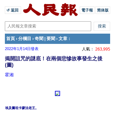
↺ 返回 
電子報
简体版
首頁
分欄目
奇聞
要聞
文章
›
›
|
›
：
2022年1月14日
發表
人氣：
263,995
揭開詛咒的謎底！在兩個悲慘故事發生之後
(圖)
霍湘