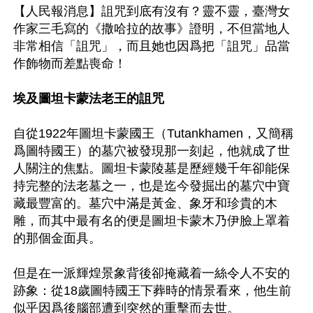
【人民報消息】詛咒到底有沒有？靈不靈，臺灣女
作家三毛寫的《撒哈拉的故事》證明，不但當地人
非常相信「詛咒」，而且她也因爲把「詛咒」品當
作飾物而差點喪命！

埃及圖坦卡蒙法老王的詛咒
自從1922年圖坦卡蒙國王（Tutankhamen，又簡稱
爲圖特國王）的墓穴被發現那一刻起，他就成了世
人關注的焦點。圖坦卡蒙陵墓是歷經幾千年卻能保
持完整的法老墓之一，也是迄今發掘出的墓穴中寶
藏最豐富的。墓穴中滿是黃金、象牙和珍貴的木
雕，而其中最有名的便是圖坦卡蒙木乃伊臉上罩着
的那個金面具。

但是在一派輝煌景象背後卻掩藏着一絲令人不安的
跡象：從18歲圖特國王下葬時的情景看來，他生前
似乎因爲後腦部遭到突然的重擊而去世。
