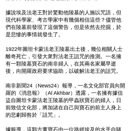
據說埃及法老王對於驚動他陵墓的人施以咒語，但
現代科學家、考古學家中有幾個相信這些？儘管他
們在陵墓前發現了這個警告，但是依然去挖掘，於
是悲慘的事情就發生了。

1922年圖坦卡蒙法老王陵墓出土後，幾位相關人士
離奇死亡，引發大衆對法老王詛咒的推測。一名擁
有一顆陵墓寶石的南非婦人，在其兩名家屬早逝
後，向開羅政府要求協助，以破解法老王的詛咒。

南非新聞24（News24）報導，一名文化部官員向開
羅的《消息報》（Al Akhbar）透露，一名擁有據信
盜自圖坦卡蒙法老王陵墓的甲蟲狀寶石的婦人，日
前致信文化部，將加諸在自己與寶石的前主人身上
的悲劇歸咎於「詛咒」。

據報導，這顆古董寶石由一位路經埃及的水手自賭