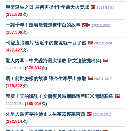
聖嬰誕生之日 爲何再提4千年前天火焚城
🖼️
2021/12/25
(
231,839
次)
一諾千年！隨着歌聲走進李白的故事
🖼️▶️
2021/12/22
(
207,506
次)
刊登這張圖片 習近平的處境就一目了然
🖼️
2021/12/20
(
427,427
次)
驚人內幕：中共諜海最大慘敗 鄧文迪被拋出(4)
🖼️
(
379,834
次)
2021/12/18
啊！前世怎樣的故事 讓今生牽手出孃胎
🖼️
2021/12/17
(
179,822
次)
帶着上天的囑託！文藝復興時期藝壇巨匠米開朗基羅
🖼️
(
285,016
次)
2021/12/14
外星人爲何要往她丈夫生殖器裏塞東西
🖼️
2021/12/12
(
292,814
次)