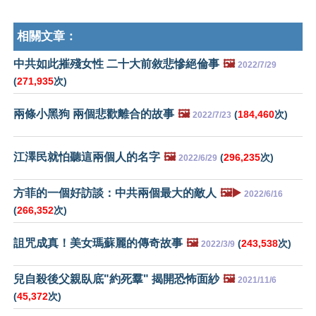
相關文章：
中共如此摧殘女性 二十大前敘悲慘絕倫事
🖼️
2022/7/29
(
271,935
次)
兩條小黑狗 兩個悲歡離合的故事
🖼️
(
184,460
次)
2022/7/23
江澤民就怕聽這兩個人的名字
🖼️
(
296,235
次)
2022/6/29
方菲的一個好訪談：中共兩個最大的敵人
🖼️▶️
2022/6/16
(
266,352
次)
詛咒成真！美女瑪蘇麗的傳奇故事
🖼️
(
243,538
次)
2022/3/9
兒自殺後父親臥底"約死羣" 揭開恐怖面紗
🖼️
2021/11/6
(
45,372
次)