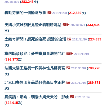
(
283,246
次)
2021/11/30
轟動芬蘭的一個輪迴故事
🖼️
(
212,839
次)
2021/11/28
美國小英雄淚眼見證正義戰勝邪惡
🖼️▶️
(
333,435
2021/11/21
次)
太離奇新聞！想死的沒死 想活的沒活
🖼️
(
224,639
2021/11/20
次)
黨的斷頭預兆！優秀黨員血濺開門紅
🖼️▶️
2021/11/19
(
396,373
次)
法國太陽王路易十四與神性凡爾賽宮
🖼️
(
788,728
2021/11/18
次)
北京山寨無印良品爲何告贏日本正牌
🖼️
(
289,871
2021/11/16
次)
真笑話：那啥，朝陽大媽天天盼…那啥
🖼️
2021/11/14
(
324,015
次)