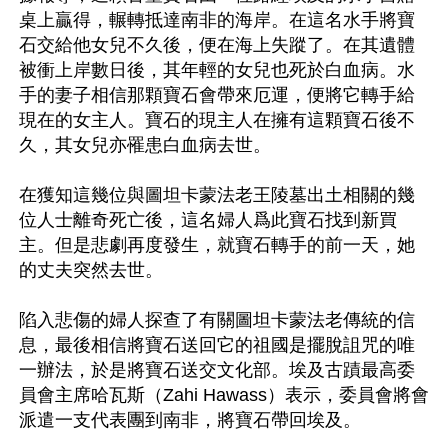
桌上贏得，輾轉抵達南非的海岸。在這名水手將寶
石交給他女兒不久後，便在海上失蹤了。在其遺體
被衝上岸數日後，其年輕的女兒也死於白血病。水
手的妻子相信那顆寶石會帶來厄運，便將它轉手給
現在的女主人。寶石的現主人在擁有這顆寶石後不
久，其女兒亦罹患白血病去世。

在獲知這幾位與圖坦卡蒙法老王陵墓出土相關的幾
位人士離奇死亡後，這名婦人爲此寶石找到新買
主。但是悲劇再度發生，就寶石轉手的前一天，她
的丈夫突然去世。

陷入悲傷的婦人探查了有關圖坦卡蒙法老傳統的信
息，最後相信將寶石送回它的祖國是擺脫詛咒的唯
一辦法，於是將寶石送交文化部。埃及古蹟最高委
員會主席哈瓦斯（Zahi Hawass）表示，委員會將會
派遣一支代表團到南非，將寶石帶回埃及。
