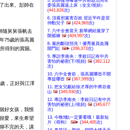
5. 彭帥微博曝遭中共前政治局常
了出來。彭帥在
委張高麗逼上床（全文/視頻）
(
441,626
次)
6. 頂着邪黨害百姓 習近平咋是習
仲勳兒子
🖼️
(
424,969
次)
7. 六中全會當天 新華網給黨穿了
帥隨舅舅張帆去
開襠褲
🖼️
(
404,997
次)
年75歲的張高麗
8. 黨的斷頭預兆！優秀黨員血濺
所得到的賞賜。

開門紅
🖼️▶️
(
396,373
次)
9. 專訪李南央：李銳日記有中共
害怕的祕密(下/視頻)
🖼️
(
382,112
次)
10. 六中全會前，張高麗哪壺不開
專提哪壺
🖼️
(
367,999
次)
0歲，正好與江澤
11. 把女兒獻給徐才厚的中將谷俊
山
🖼️
(
349,930
次)
12. 專訪李南央：李銳日記有中共
害怕的祕密(上/視頻)
🖼️
(
345,677
個好女孩，我恨
次)
13. 今晚9點一定要看哦！最新短
很愛，來生希望
片《尋狗》
🖼️▶️
(
344,405
次)
聊不完的天，講
14. 真笑話：那啥，朝陽大媽天天