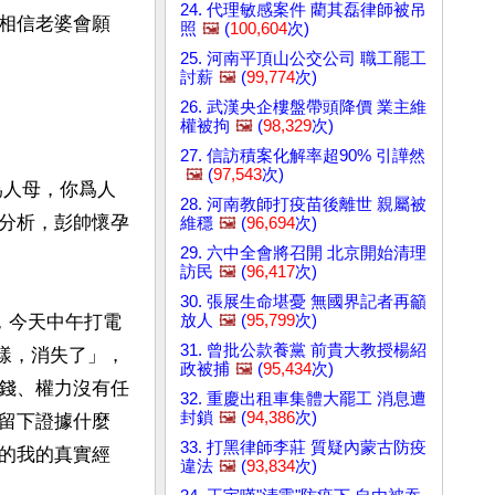
24. 代理敏感案件 藺其磊律師被吊
相信老婆會願
照
🖼️
(
100,604
次)
25. 河南平頂山公交公司 職工罷工
討薪
🖼️
(
99,774
次)
26. 武漢央企樓盤帶頭降價 業主維
權被拘
🖼️
(
98,329
次)
27. 信訪積案化解率超90% 引譁然
🖼️
(
97,543
次)
爲人母，你爲人
28. 河南教師打疫苗後離世 親屬被
分析，彭帥懷孕
維穩
🖼️
(
96,694
次)
29. 六中全會將召開 北京開始清理
訪民
🖼️
(
96,417
次)
30. 張展生命堪憂 無國界記者再籲
放人
🖼️
(
95,799
次)
，今天中午打電
31. 曾批公款養黨 前貴大教授楊紹
一樣，消失了」，
政被捕
🖼️
(
95,434
次)
錢、權力沒有任
32. 重慶出租車集體大罷工 消息遭
封鎖
🖼️
(
94,386
次)
留下證據什麼
33. 打黑律師李莊 質疑內蒙古防疫
的我的真實經
違法
🖼️
(
93,834
次)