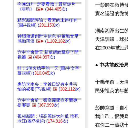
今晚9點一定要看哦！最新短片
一彭帥在微博
《尋狗》
🖼️▶️
(
344,405
次)
實名認證的微博
精彩新聞評論：看習的末路狂奔
(圖/4視頻) (
291,153
次)
湖南湘潭出生的
神韻傳遞創世主信息 好萊塢女星
天津訓練，球
感動落淚
🖼️▶️
(
1,102,182
次)
在2007年被
六中全會當天 新華網給黨穿了開
襠褲
🖼️
(
404,997
次)
● 中共前政治
哇！3個火槍手的一天 (圖/中文字
幕視頻) (
310,045
次)
十幾年前，天津
專訪李南央：李銳日記有中共害
怕的祕密(下/視頻)
🖼️
(
382,112
次)
民宋祖英的年齡
六中全會前，張高麗哪壺不開專
提哪壺
🖼️
(
367,999
次)
彭帥寫道：自
我自己，恨我
視頻新聞：張高麗好大的瓜 噎死
老江(圖/7視頻) (
174,916
次)
在你二十歲我