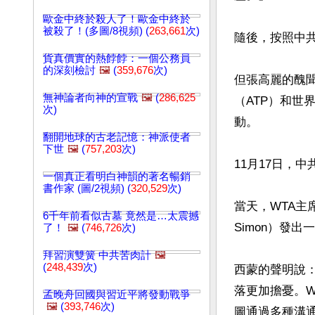
歐金中終於殺人了！歐金中終於
被殺了！(多圖/8視頻) (
263,661
次)
隨後，按照中共
貨真價實的熱餑餑：一個公務員
的深刻檢討
🖼️
(
359,676
次)
但張高麗的醜
無神論者向神的宣戰
🖼️
(
286,625
（ATP）和
次)
動。

翻開地球的古老記憶：神派使者
下世
🖼️
(
757,203
次)
11月17日，
一個真正看明白神韻的著名暢銷
書作家 (圖/2視頻) (
320,529
次)
當天，WTA主
6千年前看似古墓 竟然是…太震撼
Simon）發出
了！
🖼️
(
746,726
次)
拜習演雙簧 中共苦肉計
🖼️
(
248,439
次)
西蒙的聲明說
落更加擔憂。
孟晚舟回國與習近平將發動戰爭
🖼️
(
393,746
次)
圖通過多種溝