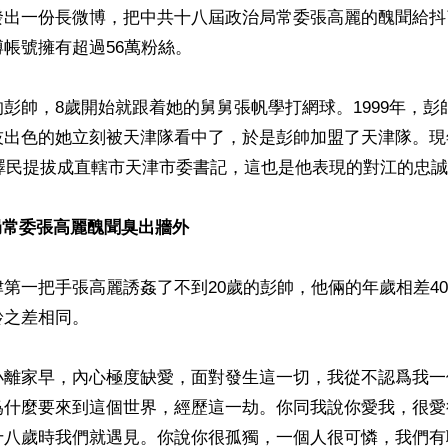
發出一份長微博，把中共十八屆政治局常委張高麗的醜聞給抖
帳號擁有超過56萬粉絲。

彭帥，8歲開始就跟着她的舅舅張帆學打網球。1999年，彭
技出色的她立刻被天津隊看中了，於是彭帥加盟了天津隊。現
江澤民提拔成直轄市天津市委書記，這也是他表現的對江的忠誠
局常委張高麗醜聞臭出牆外
第一把手張高麗誘姦了不到20歲的彭帥，他倆的年歲相差4
之差相同。

小離家早，內心極度缺愛，面對發生這一切，我從不認爲我一
爲什麼要來到這個世界，經歷這一劫。你同我說你愛我，很愛
十八歲時我們就遇見。你說你很孤獨，一個人很可憐，我們有