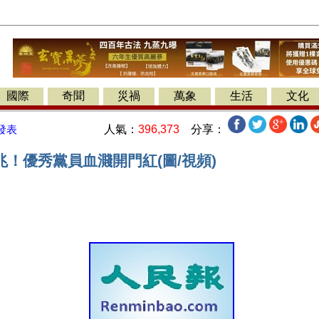
國際
奇聞
災禍
萬象
生活
文化
人氣：
396,373
分享：
發表
！優秀黨員血濺開門紅(圖/視頻)