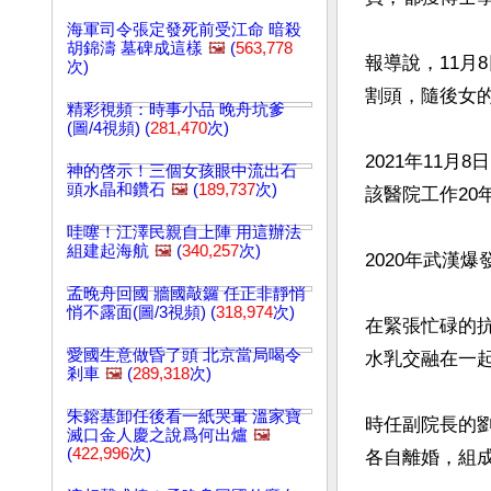
海軍司令張定發死前受江命 暗殺
胡錦濤 墓碑成這樣
🖼️
(
563,778
報導說，11月
次)
割頭，隨後女的
精彩視頻：時事小品 晚舟坑爹
(圖/4視頻) (
281,470
次)
2021年11
神的啓示！三個女孩眼中流出石
頭水晶和鑽石
🖼️
(
189,737
次)
該醫院工作20
哇噻！江澤民親自上陣 用這辦法
組建起海航
🖼️
(
340,257
次)
2020年武漢
孟晚舟回國 牆國敲鑼 任正非靜悄
悄不露面(圖/3視頻) (
318,974
次)
在緊張忙碌的
愛國生意做昏了頭 北京當局喝令
水乳交融在一起
剎車
🖼️
(
289,318
次)
朱鎔基卸任後看一紙哭暈 溫家寶
時任副院長的
滅口金人慶之說爲何出爐
🖼️
(
422,996
次)
各自離婚，組成