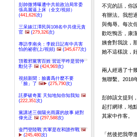
彭帥微博曝遭中共前政治局常委
不完的話，你
張高麗逼上床（全文/視頻）
有辦法。我想
(
441,626
次)
與侮辱。每次
三呆婊江澤民與108名中共億元貪
官
🖼️
(
279,326
次)
歡吃鴨舌，康
姨會對我說，
專訪李南央：李銳日記有中共害
怕的祕密(上/視頻)
🖼️
(
345,677
次)
她不這樣說，
頂着邪黨害百姓 習近平咋是習仲
勳兒子
🖼️
(
424,969
次)
兩人經過了十
視頻新聞：臉書爲什麼不要
無聯繫。201
「臉」了
🖼️▶️
(
275,790
次)
託夢破奇案 天知地知你知我知
🖼️
彭帥該文提到
(
222,351
次)
起打網球，地
黨講述三個陽光雨露的故事 絕對
其家中作客。

偉光正
🖼️
(
297,588
次)
金門登陸戰 共軍是在和誰作戰
🖼️
「然後把我帶
▶️
(
245,480
次)