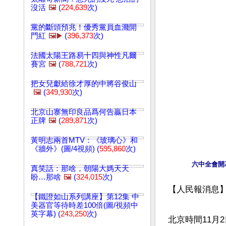
沒活
🖼️
(
224,639
次)
黨的斷頭預兆！優秀黨員血濺開
門紅
🖼️▶️
(
396,373
次)
法國太陽王路易十四與神性凡爾
賽宮
🖼️
(
788,721
次)
把女兒獻給徐才厚的中將谷俊山
🖼️
(
349,930
次)
北京山寨無印良品爲何告贏日本
正牌
🖼️
(
289,871
次)
黃明志兩首MTV：《玻璃心》和
《牆外》(圖/4視頻) (
595,860
次)
六中全會開
真笑話：那啥，朝陽大媽天天
盼…那啥
🖼️
(
324,015
次)
【人民報消息】
【鐵證如山系列講座】第12集 中
美器官等待時差100倍(圖/視頻中
英字幕) (
243,250
次)
北京時間11月