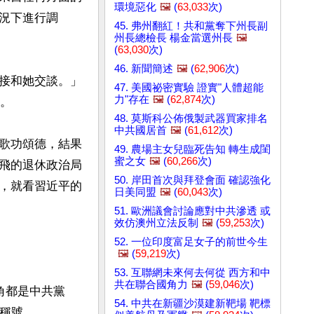
環境惡化
🖼️
(
63,033
次)
況下進行調
45. 弗州翻紅！共和黨奪下州長副
州長總檢長 楊金當選州長
🖼️
(
63,030
次)
46. 新聞簡述
🖼️
(
62,906
次)
接和她交談。」
47. 美國祕密實驗 證實"人體超能
力"存在
🖼️
(
62,874
次)
。

48. 莫斯科公佈俄製武器買家排名
中共國居首
🖼️
(
61,612
次)
歌功頌德，結果
49. 農場主女兒臨死告知 轉生成閨
蜜之女
🖼️
(
60,266
次)
飛的退休政治局
50. 岸田首次與拜登會面 確認強化
，就看習近平的
日美同盟
🖼️
(
60,043
次)
51. 歐洲議會討論應對中共滲透 或
效仿澳州立法反制
🖼️
(
59,253
次)
52. 一位印度富足女子的前世今生
🖼️
(
59,219
次)
53. 互聯網未來何去何從 西方和中
共在聯合國角力
🖼️
(
59,046
次)
角都是中共黨
54. 中共在新疆沙漠建新靶場 靶標
稱號。
