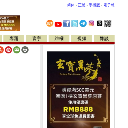
简体
-
正體
-
手機版
-
電子報
專題
寰宇
維權
視頻
雜談