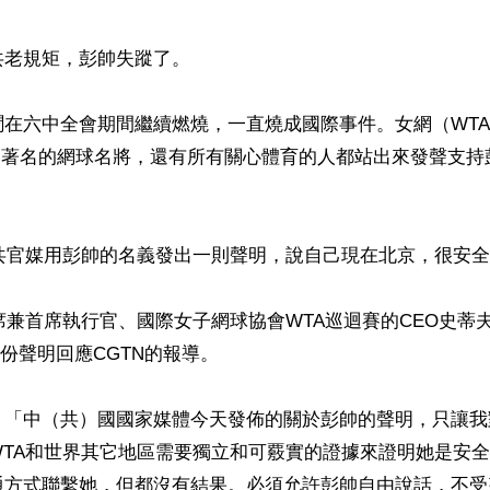
老規矩，彭帥失蹤了。

聞在六中全會期間繼續燃燒，一直燒成國際事件。女網（WT
世界著名的網球名將，還有所有關心體育的人都站出來發聲支持
中共官媒用彭帥的名義發出一則聲明，說自己現在北京，很安全
席兼首席執行官、國際女子網球協會WTA巡迴賽的CEO史蒂夫·西
一份聲明回應CGTN的報導。

：「中（共）國國家媒體今天發佈的關於彭帥的聲明，只讓我
WTA和世界其它地區需要獨立和可覈實的證據來證明她是安
通方式聯繫她，但都沒有結果。必須允許彭帥自由說話，不受