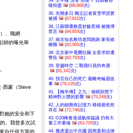
34. 王宇嘆"清零"防疫下 自由被吞
噬殆盡
🖼️
(
88,868
次)
35. 失聯多日 獨立記者黃雪琴證實
被捕
🖼️
(
87,810
次)
36. 江蘇聯通教蛋炒飯惹禍 被微博
禁言
🖼️
(
84,859
次)
A）、職網
37. 南京知名教培老闆跑路 家長維
彭帥的曝光舉
權難
🖼️
(
82,905
次)
38. 北京家中電費狂飆 女星求助遭
警告
🖼️
(
82,759
次)
39. 穿越時空 二戰飛行員的奇遇
。

🖼️
(
81,142
次)
40. 預言自己的死亡 最離奇輪迴故
事
🖼️
(
76,135
次)
蒙（Steve 
41. 【梅辛傳】之九：催眠狀態下
精神對人體的影響
🖼️
(
75,248
次)
42. 人的細胞有記憶力 移植後依然
存在
🖼️
(
72,746
次)
對她的安全和下
43. G20峰會達成氣候協議 仍有大
全的。我曾多次試
量工作要做
🖼️
(
63,709
次)
44. 雅虎退出中共國 因商業和法律
來自任何方面的