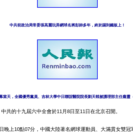
中共前政治局常委張高麗玩弄網球名將彭帥多年，終於踢到鐵板上！
幕當天，全國優秀黨員、吉林大學中日聯誼醫院院長劉天戟被護理部主任龐靈（
中共的十九屆六中全會於11月8日至11日在北京召開。

2日晚上10點07分，中國大陸著名網球運動員、大滿貫女雙