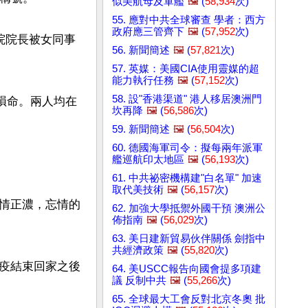
似美航母及軍艦
🖼️
(
58,934
次)
55. 應對中共全球審查 學者：西方
政府應三管齊下
🖼️
(
57,952
次)
院院長被女同事
56. 新聞簡述
🖼️
(
57,821
次)
57. 英媒：美國CIA使用靈媒的超
能力執行任務
🖼️
(
57,152
次)
58. 設"香港渠道" 港人移居澳洲門
雙殞命。兩人均在
坎再降
🖼️
(
56,586
次)
59. 新聞簡述
🖼️
(
56,504
次)
60. 德國海軍司令：擬每兩年派軍
艦巡航印太地區
🖼️
(
56,193
次)
61. 中共祕密機構建"白名單" 加速
取代美技術
🖼️
(
56,157
次)
情正濃，忘情的
62. 加強大學抵禦外國干預 澳洲公
佈指南
🖼️
(
56,029
次)
63. 美日建新貿易伙伴關係 劍指中
共經濟政策
🖼️
(
55,820
次)
疫結束回家之後
64. 美USCC報告向國會提多項建
議 反制中共
🖼️
(
55,266
次)
65. 全球最大工會反對北京冬奧 批