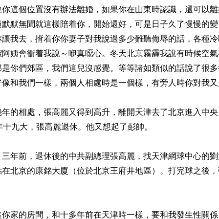
說你這個位置沒有辦法離婚，如果你在山東時認識，還可以離
過默默無聞就這樣陪着你，開始還好，可是日子久了慢慢的變
你讓我去，揹着你你妻子對我說過多少難聽侮辱的話，各種冷
潔阿姨會衝着我說～咿真噁心。冬天北京霧霾我說有時候空氣
那是你們郊區，我們這兒沒感覺。等等諸如類似的話說了很多
好像和我們一樣，兩個人相處時是一個樣，有旁人時你對我又
幾年的相處，張高麗又得到高升，離開天津去了北京進入中央
8年十九大，張高麗退休。他又想起了彭帥。

，三年前，退休後的中共副總理張高麗，找天津網球中心的劉
點在北京的康銘大廈（位於北京王府井地區）。打完球之後，
進你家的房間，和十多年前在天津時一樣，要和我發生性關係