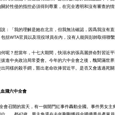
她關於性侵的指控必須得到尊重，在完全透明和沒有審查的情
調說：「我的理解是她在北京，但我無法確認，因爲我沒有直
包括WTA官員以及現役球員在內，沒有人能與彭帥取得聯繫
如何呢？想當年，十七大期間，快溺水的張高麗拼命對習近平
提拔進中央政治局常委會。今年的六中全會之後，醜聞滿世界
使出同樣的殺手鐧，豁出老命吹捧習近平。是否又會逃過死關
員血濺六中全會
中全會召開的當天，有一個開門紅事件轟動全國。事件男女主
位，，都47歲，男主角還在去年剛剛獲得全國優秀共產黨員