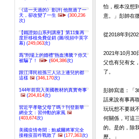
怕，根本沒想
《這一天過的》影評| 他熬過了一
天，卻改變了一生
🖼️▶️
(
300,236
意。」彭帥在微
次)
【鐵證如山系列講座】第11集再
從2018年到2
度肝移植免費促銷 (圖/視頻中英字
幕) (
249,063
次)
2021年10
爲"刑場上的婚禮"熱血沸騰？你又
被騙了！
🖼️▶️
(
604,386
次)
父也有兒有女
了。

跟江澤民祖孫三人沾上邊兒的都
這樣
🖼️
(
346,170
次)
144年前寫入美國教材的真實奇事
彭帥寫道：「3
🖼️
(
204,814
次)
話來說有事再聯
習近平孝敬父母了嗎？刊登新華
玩玩想不要就
網全文：習仲勳的家風
🖼️
(
403,674
次)
何關係，可這
的。是的，除
美國疫情奇聞：鮑威爾將軍完全
接種疫苗咋戰敗了
🖼️
(
177,363
次)
歷。」
