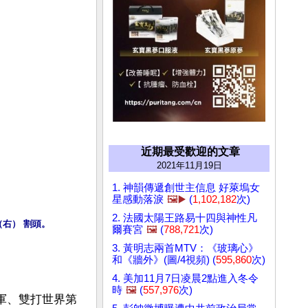
近期最受歡迎的文章
2021年11月19日
1. 神韻傳遞創世主信息 好萊塢女
星感動落淚
🖼️▶️
(
1,102,182
次)
2. 法國太陽王路易十四與神性凡
右） 割頭。
爾賽宮
🖼️
(
788,721
次)
3. 黃明志兩首MTV：《玻璃心》
和《牆外》(圖/4視頻) (
595,860
次)
4. 美加11月7日凌晨2點進入冬令
時
🖼️
(
557,976
次)
冠軍、雙打世界第