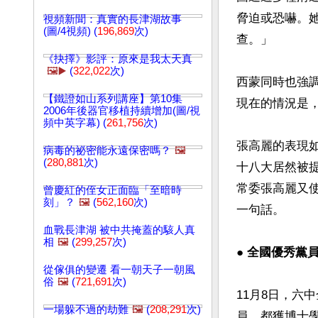
脅迫或恐嚇。
視頻新聞：真實的長津湖故事
(圖/4視頻) (
196,869
次)
查。」

《抉擇》影評：原來是我太天真
🖼️▶️
(
322,022
次)
西蒙同時也強
【鐵證如山系列講座】第10集
現在的情況是，
2006年後器官移植持續增加(圖/視
頻中英字幕) (
261,756
次)
張高麗的表現
病毒的祕密能永遠保密嗎？
🖼️
(
280,881
次)
十八大居然被
常委張高麗又
曾慶紅的侄女正面臨「至暗時
刻」？
🖼️
(
562,160
次)
一句話。

血戰長津湖 被中共掩蓋的駭人真
相
🖼️
(
299,257
次)
● 全國優秀黨
從傢俱的變遷 看一朝天子一朝風
俗
🖼️
(
721,691
次)
11月8日，六
一場躲不過的劫難
🖼️
(
208,291
次)
員，都獲博士學