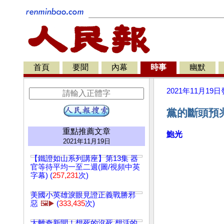
首頁
要聞
內幕
時事
幽默
2021年11月19日
黨的斷頭預兆
重點推薦文章
鮑光
2021年11月19日
【鐵證如山系列講座】第13集 器
官等待平均一至二週(圖/視頻中英
字幕) (
257,231
次)
美國小英雄淚眼見證正義戰勝邪
惡
🖼️▶️
(
333,435
次)
太離奇新聞！想死的沒死 想活的