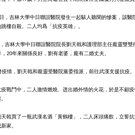
8日，吉林大學中日聯誼醫院發生一起駭人聽聞的慘案，該醫
跳樓自殺。二人均爲「抗疫英雄」。

月8日，吉林大學中日聯誼醫院院長劉天戟和護理部主任龐靈雙
年，20年來關係良好，劉有老婆，龐有二婚丈夫。

爆發疫情，劉天戟和龐靈受醫院黨委指派，前往武漢支援抗疫。

抗疫戰鬥中，二人激情燃燒、迸出婚外情的火花，於是不顧疫
。

劉天戟買了一瓶武漢名酒「黃鶴樓」，二人床頭痛飲，立誓抗
新家。
