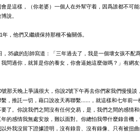
到會是這樣，（你老婆）一個人在外幫守着，因爲誰都不可能
博說。

021年，他們又繼續保持那種不倫關係。

月30日，35歲的彭帥寫道：「三年過去了，我是一個壞女孩不配
，我問過你，就算是你的養女，你會逼她這麼做嗎？」有網友
0號那天晚上爭議很大，你說2號下午再去你們家我們慢慢談
繫，推託一切，藉口說改天再聯繫......，就這樣和七年前
不要了。你說我們之間沒有任何交易，是，我們之間的感情和
三年的感情我無處安放，難以面對。你總怕我帶什麼錄音機，
我以外我沒留下證據證明，沒有錄音、沒有錄像、只有被扭曲