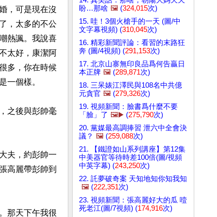
盼…那啥
🖼️
(
324,015
次)
婚，可是現在沒
15. 哇！3個火槍手的一天 (圖/中
了，太多的不公
文字幕視頻) (
310,045
次)
嘲熱諷。我說喜
16. 精彩新聞評論：看習的末路狂
奔 (圖/4視頻) (
291,153
次)
不太好，康潔阿
17. 北京山寨無印良品爲何告贏日
很多，你在時候
本正牌
🖼️
(
289,871
次)
是一個樣。

18. 三呆婊江澤民與108名中共億
元貪官
🖼️
(
279,326
次)
19. 視頻新聞：臉書爲什麼不要
，之後與彭帥毫
「臉」了
🖼️▶️
(
275,790
次)
20. 黨媒最高調捧習 泄六中全會決
議？
🖼️
(
259,088
次)
21. 【鐵證如山系列講座】第12集
大夫，約彭帥一
中美器官等待時差100倍(圖/視頻
中英字幕) (
243,250
次)
張高麗帶彭帥到
22. 託夢破奇案 天知地知你知我知
🖼️
(
222,351
次)
23. 視頻新聞：張高麗好大的瓜 噎
死老江(圖/7視頻) (
174,916
次)
。那天下午我很