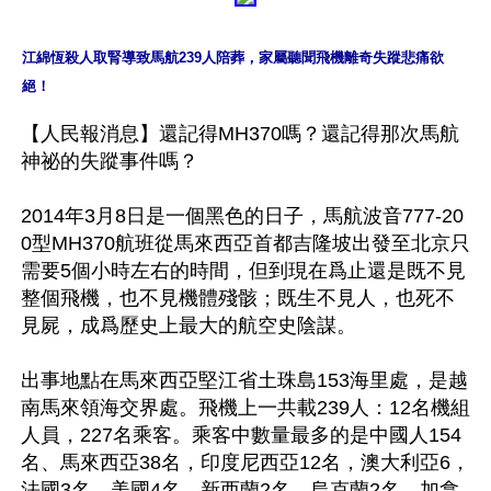
江綿恆殺人取腎導致馬航239人陪葬，家屬聽聞飛機離奇失蹤悲痛欲
絕！
【人民報消息】還記得MH370嗎？還記得那次馬航
神祕的失蹤事件嗎？

2014年3月8日是一個黑色的日子，馬航波音777-20
0型MH370航班從馬來西亞首都吉隆坡出發至北京只
需要5個小時左右的時間，但到現在爲止還是既不見
整個飛機，也不見機體殘骸；既生不見人，也死不
見屍，成爲歷史上最大的航空史陰謀。

出事地點在馬來西亞堅江省土珠島153海里處，是越
南馬來領海交界處。飛機上一共載239人：12名機組
人員，227名乘客。乘客中數量最多的是中國人154
名、馬來西亞38名，印度尼西亞12名，澳大利亞6，
法國3名，美國4名，新西蘭2名，烏克蘭2名，加拿