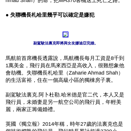
hmad Shah）的命，把MH370客機送上死亡之路。

● 失聯機長札哈里幾乎可以確定是嫌犯
副駕駛法裏克即將與女友娜迪亞完婚。
馬航前首席機長透露說，馬航機長每月工資是8千到
1萬美金，飛行員在馬來西亞是高收入，很難想象他
會劫機。失聯機長札哈里（Zaharie Ahmad Shah）
的生活富裕，住在一個高級小區的獨棟房子裏。

副駕駛法裏克.阿卜杜勒.哈米德是官二代，本人又是
飛行員，未婚妻是另一航空公司的飛行員，年輕美
麗，兩家正籌備婚禮。

英國《獨立報》2014年稱，時年27歲的法裏克也是