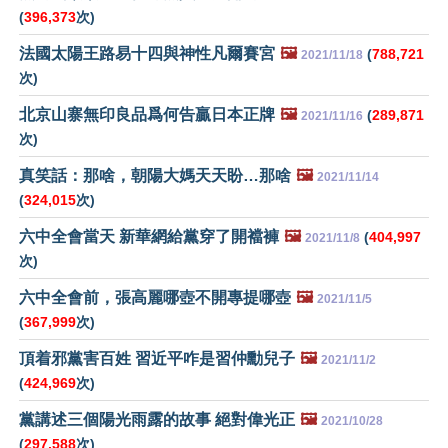
(
396,373
次)
法國太陽王路易十四與神性凡爾賽宮
🖼️
(
788,721
2021/11/18
次)
北京山寨無印良品爲何告贏日本正牌
🖼️
(
289,871
2021/11/16
次)
真笑話：那啥，朝陽大媽天天盼…那啥
🖼️
2021/11/14
(
324,015
次)
六中全會當天 新華網給黨穿了開襠褲
🖼️
(
404,997
2021/11/8
次)
六中全會前，張高麗哪壺不開專提哪壺
🖼️
2021/11/5
(
367,999
次)
頂着邪黨害百姓 習近平咋是習仲勳兒子
🖼️
2021/11/2
(
424,969
次)
黨講述三個陽光雨露的故事 絕對偉光正
🖼️
2021/10/28
(
297,588
次)