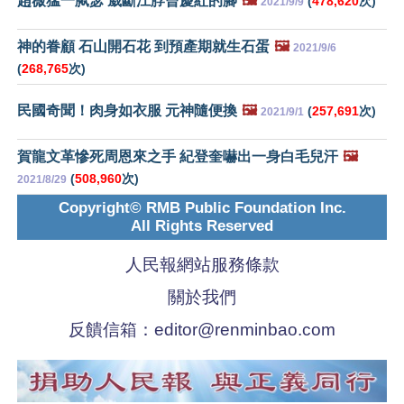
趙薇猛一脦瑟 崴斷江脖曾慶紅的腳
🖼️
(
478,620
次)
2021/9/9
神的眷顧 石山開石花 到預產期就生石蛋
🖼️
2021/9/6
(
268,765
次)
民國奇聞！肉身如衣服 元神隨便換
🖼️
(
257,691
次)
2021/9/1
賀龍文革慘死周恩來之手 紀登奎嚇出一身白毛兒汗
🖼️
(
508,960
次)
2021/8/29
Copyright© RMB Public Foundation Inc.
All Rights Reserved
人民報網站服務條款
關於我們
反饋信箱：
editor@renminbao.com