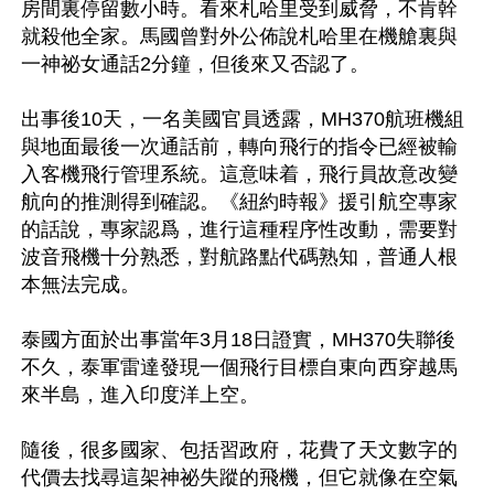
房間裏停留數小時。看來札哈里受到威脅，不肯幹
就殺他全家。馬國曾對外公佈說札哈里在機艙裏與
一神祕女通話2分鐘，但後來又否認了。

出事後10天，一名美國官員透露，MH370航班機組
與地面最後一次通話前，轉向飛行的指令已經被輸
入客機飛行管理系統。這意味着，飛行員故意改變
航向的推測得到確認。《紐約時報》援引航空專家
的話說，專家認爲，進行這種程序性改動，需要對
波音飛機十分熟悉，對航路點代碼熟知，普通人根
本無法完成。

泰國方面於出事當年3月18日證實，MH370失聯後
不久，泰軍雷達發現一個飛行目標自東向西穿越馬
來半島，進入印度洋上空。

隨後，很多國家、包括習政府，花費了天文數字的
代價去找尋這架神祕失蹤的飛機，但它就像在空氣