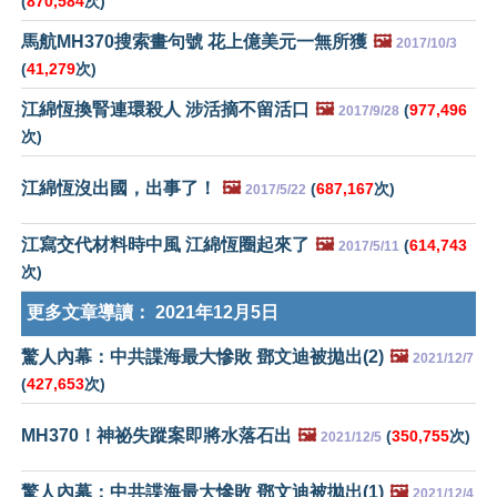
(
870,584
次)
馬航MH370搜索畫句號 花上億美元一無所獲
🖼️
2017/10/3
(
41,279
次)
江綿恆換腎連環殺人 涉活摘不留活口
🖼️
(
977,496
2017/9/28
次)
江綿恆沒出國，出事了！
🖼️
(
687,167
次)
2017/5/22
江寫交代材料時中風 江綿恆圈起來了
🖼️
(
614,743
2017/5/11
次)
更多文章導讀：
2021年12月5日
驚人內幕：中共諜海最大慘敗 鄧文迪被拋出(2)
🖼️
2021/12/7
(
427,653
次)
MH370！神祕失蹤案即將水落石出
🖼️
(
350,755
次)
2021/12/5
驚人內幕：中共諜海最大慘敗 鄧文迪被拋出(1)
🖼️
2021/12/4