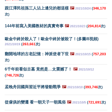
跟江澤民祖孫三人沾上邊兒的都這樣
🖼️
(
346,170
2021/10/24
次)
144年前寫入美國教材的真實奇事
🖼️
(
204,814
次)
2021/10/23
歐金中終於殺人了！歐金中終於被殺了！(多圖/8視頻)
(
263,661
次)
2021/10/19
翻開地球的古老記憶：神派使者下世
🖼️
(
757,203
2021/10/15
次)
6千年前看似古墓 竟然是…太震撼了！
🖼️
2021/10/12
(
746,726
次)
孟晚舟回國與習近平將發動戰爭
🖼️
(
393,746
次)
2021/10/10
從傢俱的變遷 看一朝天子一朝風俗
🖼️
(
721,691
次)
2021/10/5