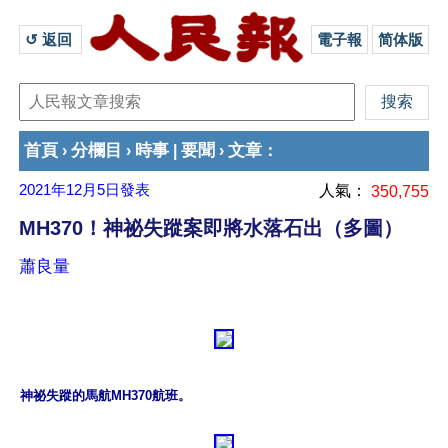
↺ 返回 
電子報
简体版
首頁
分欄目
時事
要聞
文章
›
›
|
›
：
2021年12月5日
發表
人氣：
350,755
MH370！神祕失蹤案即將水落石出（多圖）
蕭良量
神祕失蹤的馬航MH370航班。