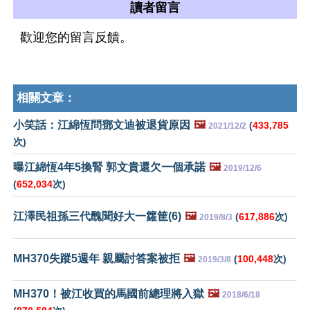
讀者留言
歡迎您的留言反饋。
相關文章：
小笑話：江綿恆問鄧文迪被退貨原因
🖼️
(
433,785
2021/12/2
次)
曝江綿恆4年5換腎 郭文貴還欠一個承諾
🖼️
2019/12/6
(
652,034
次)
江澤民祖孫三代醜聞好大一籮筐(6)
🖼️
(
617,886
次)
2019/8/3
MH370失蹤5週年 親屬討答案被拒
🖼️
(
100,448
次)
2019/3/8
MH370！被江收買的馬國前總理將入獄
🖼️
2018/6/18