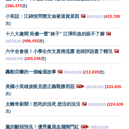
(
386,475
次)
小笑話：江綿恆問鄧文迪被退貨原因
🖼️
(
433,785
2021/12/2
次)
十八大趣聞 吳儀一聲"婊子" 江澤民急的跺不了腳
🖼️
(
498,455
次)
2021/12/1
六中全會後！小學生作文真情流露 老師評語蓋了帽兒
🖼️
(
283,246
次)
2021/11/30
轟動芬蘭的一個輪迴故事
🖼️
(
212,839
次)
2021/11/28
美國小英雄淚眼見證正義戰勝邪惡
🖼️▶️
(
333,435
2021/11/21
次)
太離奇新聞！想死的沒死 想活的沒活
🖼️
(
224,639
2021/11/20
次)
黨的斷頭預兆！優秀黨員血濺開門紅
🖼️▶️
2021/11/19