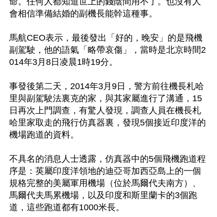
命。任何人都知道世上的錢陰間用不了。也沒有人
會相信準備結婚的副機長能幹這種事。

馬航CEO表示，最後發出「好的，晚安」的是飛機
副駕駛，他的語氣「略帶哀傷」，當時是北京時間2
014年3月8日凌晨1時19分。

事發後第二天，2014年3月9日，警方前往機長札哈
里與副駕駛法裏克的家，與其家屬進行了溝通，15
日再次上門調查，有驚人發現，調查人員在機長札
哈里家取走的飛行仿真器裏，發現5個接近印度洋的
機場跑道的資料。

不具名的消息人士透露，仿真器中的5個飛機跑道程
序是：英屬印度洋領地的迪亞哥加西亞島上的一個
規格完整的美屬軍用機場（位於馬爾代夫南方）、
馬爾代夫馬累機場，以及印度和斯里蘭卡的3個跑
道，這些跑道都有1000米長。
