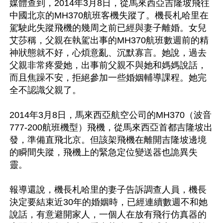
媒體查到，2014年3月8日，從馬來西亞吉隆坡飛往
中國北京的MH370航班客機失蹤了。機長札哈里在
駕駛此失蹤飛機的幾周之前已經與妻子離婚。女兒
艾莎稱，父親在執駕出事的MH370航班數週前的精
神狀態就不好，心煩意亂、沉默寡言。她說，過去
父親非常疼愛她，出事前父親不與她和媽媽說話，
而且焦躁不安，拒絕參加一些婚姻輔導課程。她完
全不認識父親了。

2014年3月8日，馬來西亞航空公司的MH370（波音
777-200航班機型）飛機，從馬來西亞首都吉隆坡出
發，準備直飛北京。但該架飛機在離開吉隆坡邊境
的瞬間失蹤，飛機上的緊急定位變送器也詭異失
靈。

報導還說，機長札哈里的妻子告訴調查人員，機長
決定要結束近30年的婚姻時，已經連續數週不和她
說話，有意避開家人，一個人在放有飛行仿真器的