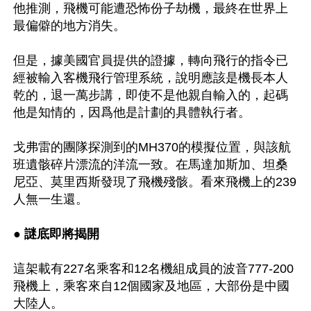
他推測，飛機可能遭恐怖份子劫機，最終在世界上
最偏僻的地方消失。

但是，據美國官員提供的證據，轉向飛行的指令已
經被輸入客機飛行管理系統，說明應該是機長本人
乾的，退一萬步講，即使不是他親自輸入的，起碼
他是知情的，因爲他是計劃的具體執行者。

戈弗雷的團隊探測到的MH370的模擬位置，與該航
班遺骸碎片漂流的洋流一致。在馬達加斯加、坦桑
尼亞、莫里西斯發現了飛機殘骸。看來飛機上的239
人無一生還。

● 謎底即將揭開
這架載有227名乘客和12名機組成員的波音777-200
飛機上，乘客來自12個國家及地區，大部份是中國
大陸人。
