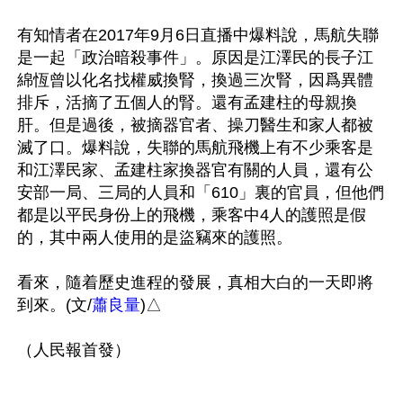
有知情者在2017年9月6日直播中爆料說，馬航失聯
是一起「政治暗殺事件」。原因是江澤民的長子江
綿恆曾以化名找權威換腎，換過三次腎，因爲異體
排斥，活摘了五個人的腎。還有孟建柱的母親換
肝。但是過後，被摘器官者、操刀醫生和家人都被
滅了口。爆料說，失聯的馬航飛機上有不少乘客是
和江澤民家、孟建柱家換器官有關的人員，還有公
安部一局、三局的人員和「610」裏的官員，但他們
都是以平民身份上的飛機，乘客中4人的護照是假
的，其中兩人使用的是盜竊來的護照。

看來，隨着歷史進程的發展，真相大白的一天即將
到來。(文/
蕭良量
)△
