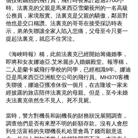
個技術嫺熟的飛行員，飛行時長累計超過2700小
時。法裏克的父親是馬來西亞雪蘭莪州的一名高級
公務員，家境殷實。法裏克是父親的驕傲，鄰居對
他也是交口稱讚。法裏克的哥哥在接受採訪時表
示，弟弟失聯讓全家人陷入悲痛，父母至今只要一
提起法裏克，就忍不住哭泣。

《海峽時報》稱，此前法裏克已經開始籌備婚事，
即將和女友娜迪亞.艾米麗步入婚姻殿堂。報導稱，
二人是蘭卡威飛行學校的同學，已經相識9年。娜迪
亞是馬來西亞亞洲航空公司的飛行員。MH370客機
失聯後，娜迪亞獲准休假一個月，在吉隆坡一家未
經披露的旅店陪伴法裏克的母親。但是，至今未婚
夫法裏克依然生不見人、死不見屍。

當時，警方對機長和副機長的財務狀況展開調查，
調查他們是否有來歷不明的鉅額存款。沒有人會想
到生活富裕的失聯機長札哈里會爲了錢而願意送