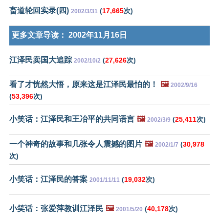
畜道轮回实录(四)
(
17,665
次)
2002/3/31
更多文章导读：
2002年11月16日
江泽民卖国大追踪
(
27,626
次)
2002/10/2
看了才恍然大悟，原来这是江泽民最怕的！
🖼️
2002/9/16
(
53,396
次)
小笑话：江泽民和王冶平的共同语言
🖼️
(
25,411
次)
2002/3/9
一个神奇的故事和几张令人震撼的图片
🖼️
(
30,978
2002/1/7
次)
小笑话：江泽民的答案
(
19,032
次)
2001/11/11
小笑话：张爱萍教训江泽民
🖼️
(
40,178
次)
2001/5/20