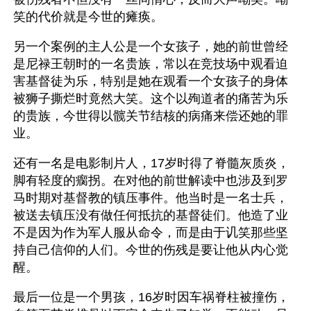
笑的代价就是今世的瘫痪。
另一个案例的主人公是一个女孩子，她的前世曾经
是尼禄王朝时的一名贵族，常以在竞技场中观看迫
害基督徒为乐，特别是她在观看一个女孩子的身体
被狮子撕烂时竟然大笑。这个以殉道者的痛苦为乐
的贵族，今世得以髋关节结核的病痛来偿还她的罪
业。
还有一名是电影制片人，17岁时得了脊髓灰质炎，
脚有轻度的瘸拐。在对他的前世解读中也涉及到罗
马时期对基督教的镇压事件。他当时是一名士兵，
被送去镇压没有做任何抵抗的基督徒们。他造了业
不是因为作为军人服从命令，而是由于讥笑那些坚
持自己信仰的人们。今世的伤残是要让他从内心觉
醒。
最后一位是一个男孩，16岁时因车祸脊柱被撞伤，