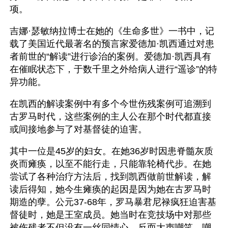
项。
吉娜·瑟敏纳拉博士在她的《生命多世》一书中，记
载了美国近代最著名的预言家爱德加·凯西通过对患
者前世的“解读”进行诊治的案例。爱德加·凯西具有
在催眠状态下，于数千里之外给病人进行“遥诊”的特
异功能。
在凯西的解读案例中有多个今世伤残案例可追溯到
古罗马时代，这些案例的主人公在那个时代都直接
或间接地参与了对基督徒的迫害。
其中一位是45岁的妇女。在她36岁时因患脊髓灰质
炎而瘫痪，以至不能行走，只能靠轮椅代步。在她
尝试了各种治疗方法后，找到凯西做前世解读，解
读后得知，她今生瘫痪的起因是因为她在古罗马时
期造的孽。公元37-68年，罗马暴君尼禄疯狂迫害基
督徒时，她是王室成员。她当时在竞技场中对那些
被伤残者不但没有一丝同情心，反而大声嘲笑。嘲