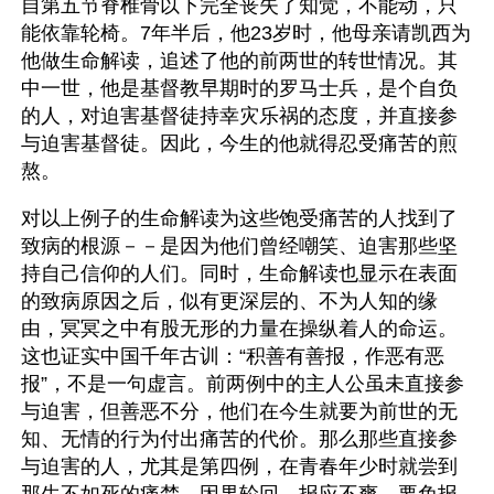
自第五节脊椎骨以下完全丧失了知觉，不能动，只
能依靠轮椅。7年半后，他23岁时，他母亲请凯西为
他做生命解读，追述了他的前两世的转世情况。其
中一世，他是基督教早期时的罗马士兵，是个自负
的人，对迫害基督徒持幸灾乐祸的态度，并直接参
与迫害基督徒。因此，今生的他就得忍受痛苦的煎
熬。
对以上例子的生命解读为这些饱受痛苦的人找到了
致病的根源－－是因为他们曾经嘲笑、迫害那些坚
持自己信仰的人们。同时，生命解读也显示在表面
的致病原因之后，似有更深层的、不为人知的缘
由，冥冥之中有股无形的力量在操纵着人的命运。
这也证实中国千年古训：“积善有善报，作恶有恶
报”，不是一句虚言。前两例中的主人公虽未直接参
与迫害，但善恶不分，他们在今生就要为前世的无
知、无情的行为付出痛苦的代价。那么那些直接参
与迫害的人，尤其是第四例，在青春年少时就尝到