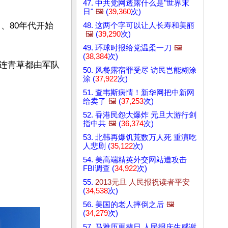
47. 中共党网透露什么是"世界末
日"
🖼️
(
39,360
次)
、80年代开始
48. 这两个字可以让人长寿和美丽
🖼️
(
39,290
次)
49. 环球时报给党温柔一刀
🖼️
(
38,384
次)
连青草都由军队
50. 风餐露宿罪受尽 访民岂能糊涂
涂 (
37,922
次)
51. 查韦斯病情！新华网把中新网
给卖了
🖼️
(
37,253
次)
52. 香港民怨大爆炸 元旦大游行剑
指中共
🖼️
(
36,374
次)
53. 北韩再爆饥荒数万人死 重演吃
人悲剧 (
35,122
次)
54. 美高端精英外交网站遭攻击
FBI调查 (
34,922
次)
55.
2013元旦 人民报祝读者平安
(
34,538
次)
56. 美国的老人摔倒之后
🖼️
(
34,279
次)
57. 马雅历更替日 人民报庆生感谢