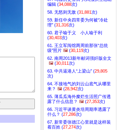
编辑 (
34,088
次)
58. 无怒则无敌 (
31,881
次)
59. 新任中央四常委为何被“冷处
理” (
31,316
次)
60. 君子喻于义 小人喻于利
(
30,403
次)
61. 王立军闯馆两周前那张“总统
级”照片
🖼️
(
30,119
次)
62. 南周2013新年献词强奸版全文
🖼️
(
30,011
次)
63. 中共逼港人“上梁山” (
29,805
次)
64. 不接地气的刘云山底气从哪里
来？
🖼️
(
28,942
次)
65. 薄瓜瓜海外糜烂生活照广传透
露了什么信息？
🖼️
(
27,353
次)
66. 习近平谈黄炎培周期率透露了
什么？ (
27,286
次)
67. 新常委张德江心里就是这样装
着百姓 (
27,274
次)