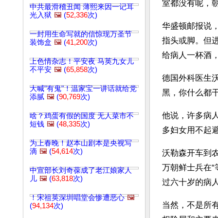
室都没有呢，
中共最滑稽丑闻 薄熙来因一记耳
光入狱
🖼️
(
52,336
次)
华盛顿邮报说
一封用生命写就的信惊现万圣节
指头或脚。但
装饰盒
🖼️
(
41,200
次)
给病人一杯酒
上色情杂志！平安夜 马英九女儿
不平安
🖼️
(
65,858
次)
德国外科医生沃勒
大喊"有鬼"！温家宝一讲话就给党
黑，你什么都
添腻
🖼️
(
90,769
次)
他说，许多病
啥？鸡蛋有假的国度 无人菜市不
短钱
🖼️
(
48,335
次)
多妇女用不起
为上春晚！赵本山剧本是央视写
滴
🖼️
(
54,614
次)
沃勒森开车到
万朝鲜士兵在
中宣部长刘奇葆成了老江娘家人
儿
🖼️
(
63,818
次)
过六十岁的病
！宋祖英深圳唱堂会惨遭恶心
🖼️
当然，不是所
(
94,134
次)