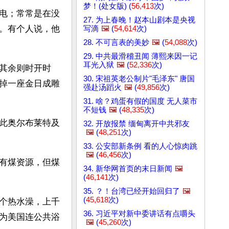
梦！(处女版) (
56,413
次)
电；常常是在没
27. 为上春晚！赵本山剧本是央视
。有个人说，他
写滴
🖼️
(
54,614
次)
28. 不可言表的美妙
🖼️
(
54,088
次)
29. 中共最滑稽丑闻 薄熙来因一记
耳光入狱
🖼️
(
52,336
次)
其余则时开时
30. 宋祖英老公制片"毛泽东" 唐国
掉一座金日成雕
强赴汤蹈火
🖼️
(
49,856
次)
31. 啥？鸡蛋有假的国度 无人菜市
不短钱
🖼️
(
48,335
次)
此奥尔布莱特及
32. 开放报禁 缅甸离开中共邪友
🖼️
(
48,251
次)
33. 公安部新条例 看的人心惊肉跳
🖼️
(
46,456
次)
有煤资源，但煤
34. 新华网首页的末日新闻
🖼️
(
46,141
次)
35. ？！台湾已经开始回归了
🖼️
(
45,618
次)
个热水澡，上千
36. 习近平对新中委讲话有点嚼头
为美国连公共浴
🖼️
(
45,260
次)