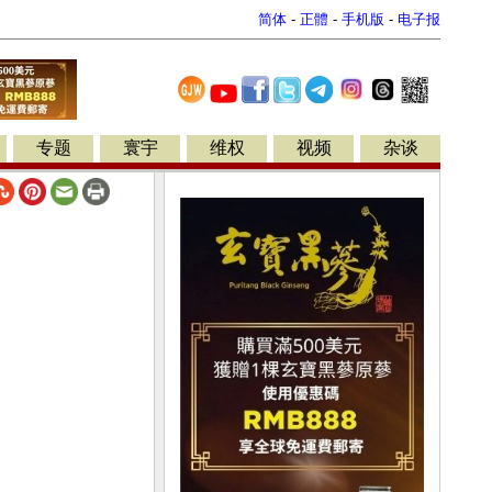
简体
-
正體
-
手机版
-
电子报
专题
寰宇
维权
视频
杂谈