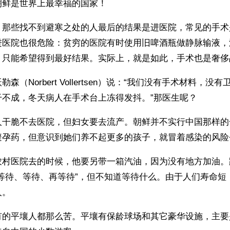
朝鲜是世界上最幸福的国家！
，那些找不到避寒之处的人最后的结果是进医院，常见的手术
进医院也很危险：贫穷的医院有时使用旧啤酒瓶做静脉输液，
，只能希望得到最好结果。实际上，就是如此，手术也是奢侈
森（Norbert Vollertsen）说：“我们没有手术材料，没
干不成，冬天病人在手术台上冻得发抖。”那医生呢？
人干脆不去医院，但妇女要去流产。朝鲜并不实行中国那样的
避孕药，但意识到她们养不起更多的孩子，就冒着感染的风险
农村医院去的时候，他要另带一箱汽油，因为没有地方加油。
“等待、等待、再等待”，但不知道等待什么。由于人们寿命短
人。
有的平壤人都那么苦。平壤有保龄球场和其它豪华设施，主要