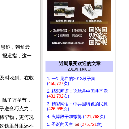
消息称，朝鲜最
。报道指，这一
近期最受欢迎的文章
2013年1月8日
能及时收到。在收
1. 一针见血的2012段子集
(
450,727
次)
2. 精彩网语：这就是中国共产党
(
431,792
次)
，除了万圣节，
3. 精彩网语：中共国特色的民意
子送盒巧克力，
(
426,995
次)
4. 火爆段子加微博 (
421,768
次)
稀罕物，更何况
5. 圣诞的天空
🖼️
(
275,721
次)
这钱里外里还不