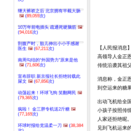
继大裤衩之后 北京拥有半截大肠
🖼️
(
89,059
次)
10万年前电插头 疏通死硬脑筋
🖼️
(
94,016
次)
剖腹产时，胎儿伸出小小手感谢
【人民报消息】
医生
🖼️
(
67,211
次)
高领导人金正恩
南周勾结的“外国势力”原来是他
🖼️
(
71,606
次)
传统沿袭其祖
宣布辞职 新京报社长拒绝转载此
消息称，金正
屎文
🖼️
(
67,856
次)
到空运来的糖
动荡起来！环球飞狗 笑翻网民
🖼️
(
79,365
次)
出动飞机给全国
疯啦！ 金三胖专机送2斤糖
🖼️
小孩子按照传
(
77,169
次)
人家还拒绝呢
环球时报给党温柔一刀
🖼️
(
38,384
见到飞机运来
次)