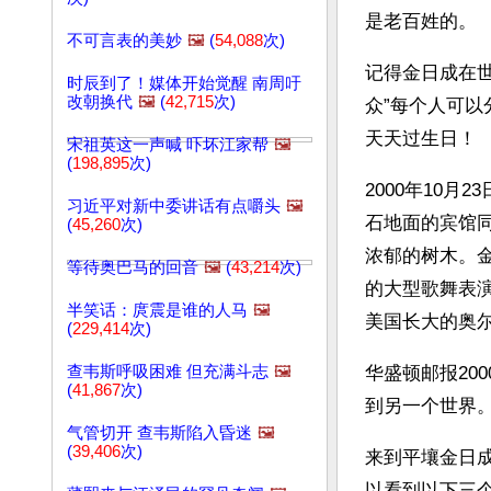
是老百姓的。
不可言表的美妙
🖼️
(
54,088
次)
记得金日成在世
时辰到了！媒体开始觉醒 南周吁
改朝换代
🖼️
(
42,715
次)
众”每个人可
天天过生日！
宋祖英这一声喊 吓坏江家帮
🖼️
(
198,895
次)
2000年10
习近平对新中委讲话有点嚼头
🖼️
石地面的宾馆
(
45,260
次)
浓郁的树木。
等待奥巴马的回音
🖼️
(
43,214
次)
的大型歌舞表
半笑话：庹震是谁的人马
🖼️
美国长大的奥
(
229,414
次)
查韦斯呼吸困难 但充满斗志
🖼️
华盛顿邮报20
(
41,867
次)
到另一个世界
气管切开 查韦斯陷入昏迷
🖼️
(
39,406
次)
来到平壤金日
以看到以下三