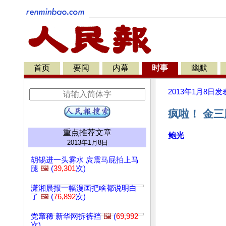
首页
要闻
内幕
时事
幽默
2013年1月8日
发
疯啦！ 金
重点推荐文章
鲍光
2013年1月8日
胡锡进一头雾水 庹震马屁拍上马
腿
🖼️
(
39,301
次)
潇湘晨报一幅漫画把啥都说明白
了
🖼️
(
76,892
次)
党窜稀 新华网拆裤裆
🖼️
(
69,992
次)