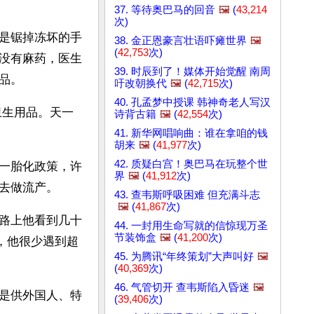
37. 等待奥巴马的回音
🖼️
(
43,214
次)
是锯掉冻坏的手
38. 金正恩豪言壮语吓瘫世界
🖼️
(
42,753
次)
没有麻药，医生
39. 时辰到了！媒体开始觉醒 南周
品。
吁改朝换代
🖼️
(
42,715
次)
40. 孔孟梦中授课 韩神奇老人写汉
有卫生用品。天一
诗背古籍
🖼️
(
42,554
次)
41. 新华网唱响曲：谁在拿咱的钱
胡来
🖼️
(
41,977
次)
42. 质疑白宫！奥巴马在玩整个世
一胎化政策，许
界
🖼️
(
41,912
次)
去做流产。
43. 查韦斯呼吸困难 但充满斗志
🖼️
(
41,867
次)
路上他看到几十
44. 一封用生命写就的信惊现万圣
节装饰盒
🖼️
(
41,200
次)
，他很少遇到超
45. 为腾讯“年终策划”大声叫好
🖼️
(
40,369
次)
46. 气管切开 查韦斯陷入昏迷
🖼️
是供外国人、特
(
39,406
次)