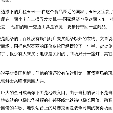
路边撒下的几粒玉米──在这个食品匮乏的国家，玉米太宝贵
士爬在一辆小卡车上摆弄发动机──国家经济也像这辆卡车一
走去──他们的唯一交通工具是双腿，要步行带回一点商品。
服是配给的，百姓没有钱到商店去买配给以外的衣物。文章说
货商场，同样色彩亮丽的廉价皮靴已经摆设了一年半。货架倒
穷了，很少有人来买；电梯是关闭的，商场只开一盏灯，其它
经说要对美国和解，但他的话还没有传达到第一百货商场的玩
是朝鲜士兵瞄准美国大兵。
，巨大的金日成画像下面是地铁入口。由于当初的设计不是当
里地铁站的电梯比华盛顿的杜邦环线地铁站电梯长两倍。乘客
外国佬的军歌。地铁站台上的马赛克画是战争时期的英勇场面