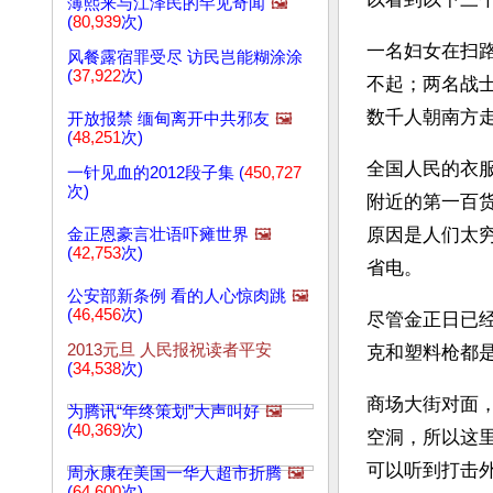
薄熙来与江泽民的罕见奇闻
🖼️
(
80,939
次)
一名妇女在扫
风餐露宿罪受尽 访民岂能糊涂涂
(
37,922
次)
不起；两名战
数千人朝南方
开放报禁 缅甸离开中共邪友
🖼️
(
48,251
次)
全国人民的衣
一针见血的2012段子集 (
450,727
次)
附近的第一百
原因是人们太
金正恩豪言壮语吓瘫世界
🖼️
(
42,753
次)
省电。
公安部新条例 看的人心惊肉跳
🖼️
(
46,456
次)
尽管金正日已
2013元旦 人民报祝读者平安
克和塑料枪都
(
34,538
次)
商场大街对面
为腾讯“年终策划”大声叫好
🖼️
(
40,369
次)
空洞，所以这
可以听到打击
周永康在美国一华人超市折腾
🖼️
(
64,600
次)