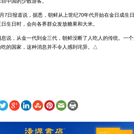
来自中国的少数游客。
年1月7日报道说，据悉，朝鲜从上世纪70年代开始在金日成生日
正日生日时，会向各界群众发放糖果和大米。
消息说，从金一代到金三代，朝鲜没断了人吃人的传统。一个
偷吃的国家，这种消息并不令人感到诧异。△
）
ww.renminbao.com/rmb/articles/2013/1/8/57743.html