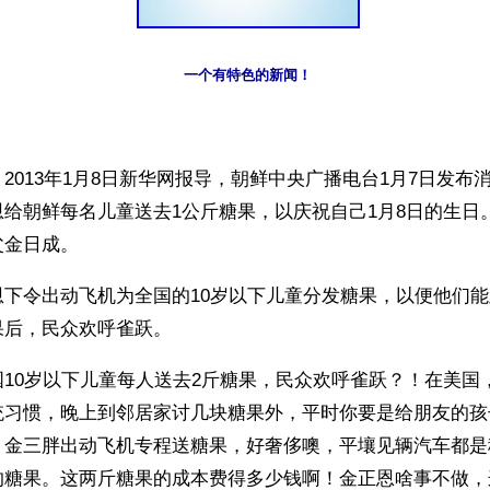
一个有特色的新闻！
2013年1月8日新华网报导，朝鲜中央广播电台1月7日发布
给朝鲜每名儿童送去1公斤糖果，以庆祝自己1月8日的生日
父金日成。
恩下令出动飞机为全国的10岁以下儿童分发糖果，以便他们
果后，民众欢呼雀跃。
10岁以下儿童每人送去2斤糖果，民众欢呼雀跃？！在美国
统习惯，晚上到邻居家讨几块糖果外，平时你要是给朋友的孩
。金三胖出动飞机专程送糖果，好奢侈噢，平壤见辆汽车都是
的糖果。这两斤糖果的成本费得多少钱啊！金正恩啥事不做，