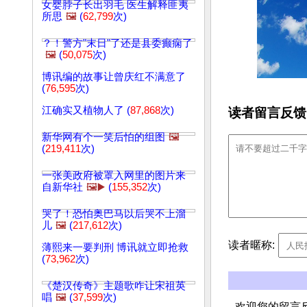
女婴脖子长出羽毛 医生解释匪夷
所思
🖼️
(
62,799
次)
？！警方"末日"了还是县委癫痫了
🖼️
(
50,075
次)
博讯编的故事让曾庆红不满意了
(
76,595
次)
江确实又植物人了 (
87,868
次)
读者留言反馈
新华网有个一笑后怕的组图
🖼️
(
219,411
次)
一张美政府被罩入网里的图片来
自新华社
🖼️▶️
(
155,352
次)
哭了！恐怕奥巴马以后哭不上溜
儿
🖼️
(
217,612
次)
读者暱称:
薄熙来一要判刑 博讯就立即抢救
(
73,962
次)
《楚汉传奇》主题歌咋让宋祖英
唱
🖼️
(
37,599
次)
欢迎您的留言