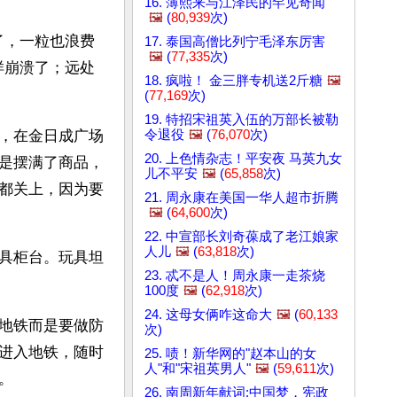
16. 薄熙来与江泽民的罕见奇闻
🖼️
(
80,939
次)
了，一粒也浪费
17. 泰国高僧比列宁毛泽东厉害
🖼️
(
77,335
次)
样崩溃了；远处
18. 疯啦！ 金三胖专机送2斤糖
🖼️
(
77,169
次)
19. 特招宋祖英入伍的万部长被勒
令退役
🖼️
(
76,070
次)
，在金日成广场
20. 上色情杂志！平安夜 马英九女
是摆满了商品，
儿不平安
🖼️
(
65,858
次)
都关上，因为要
21. 周永康在美国一华人超市折腾
🖼️
(
64,600
次)
22. 中宣部长刘奇葆成了老江娘家
人儿
🖼️
(
63,818
次)
具柜台。玩具坦
23. 忒不是人！周永康一走茶烧
100度
🖼️
(
62,918
次)
24. 这母女俩咋这命大
🖼️
(
60,133
地铁而是要做防
次)
进入地铁，随时
25. 啧！新华网的"赵本山的女
人"和"宋祖英男人"
🖼️
(
59,611
次)
。
26. 南周新年献词:中国梦，宪政