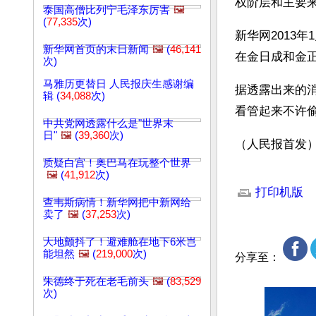
权阶层和主要
泰国高僧比列宁毛泽东厉害
🖼️
(
77,335
次)
新华网2013
新华网首页的末日新闻
🖼️
(
46,141
在金日成和金
次)
马雅历更替日 人民报庆生感谢编
据透露出来的
辑 (
34,088
次)
看管起来不许
中共党网透露什么是"世界末
日"
🖼️
(
39,360
次)
（人民报首发
质疑白宫！奥巴马在玩整个世界
文章网址: http://w
🖼️
(
41,912
次)
打印机版
查韦斯病情！新华网把中新网给
卖了
🖼️
(
37,253
次)
大地颤抖了！避难舱在地下6米岂
能坦然
🖼️
(
219,000
次)
分享至：
朱德终于死在老毛前头
🖼️
(
83,529
次)