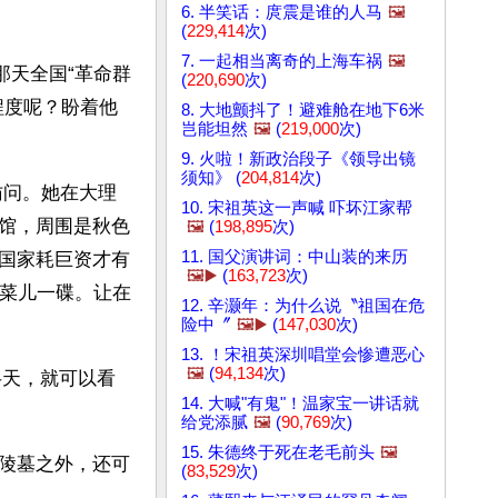
6. 半笑话：庹震是谁的人马
🖼️
(
229,414
次)
7. 一起相当离奇的上海车祸
🖼️
那天全国“革命群
(
220,690
次)
程度呢？盼着他
8. 大地颤抖了！避难舱在地下6米
岂能坦然
🖼️
(
219,000
次)
9. 火啦！新政治段子《领导出镜
须知》 (
204,814
次)
访问。她在大理
10. 宋祖英这一声喊 吓坏江家帮
馆，周围是秋色
🖼️
(
198,895
次)
11. 国父演讲词：中山装的来历
国家耗巨资才有
🖼️▶️
(
163,723
次)
小菜儿一碟。让在
12. 辛灏年：为什么说〝祖国在危
险中〞
🖼️▶️
(
147,030
次)
13. ！宋祖英深圳唱堂会惨遭恶心
🖼️
(
94,134
次)
半天，就可以看
14. 大喊"有鬼"！温家宝一讲话就
给党添腻
🖼️
(
90,769
次)
15. 朱德终于死在老毛前头
🖼️
陵墓之外，还可
(
83,529
次)