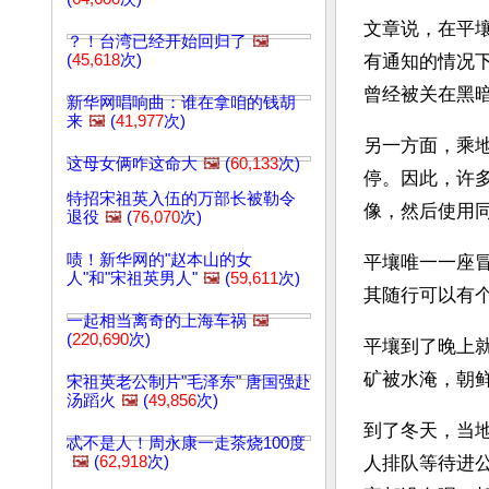
文章说，在平
？！台湾已经开始回归了
🖼️
(
45,618
次)
有通知的情况
曾经被关在黑
新华网唱响曲：谁在拿咱的钱胡
来
🖼️
(
41,977
次)
另一方面，乘
这母女俩咋这命大
🖼️
(
60,133
次)
停。因此，许
特招宋祖英入伍的万部长被勒令
像，然后使用
退役
🖼️
(
76,070
次)
啧！新华网的"赵本山的女
平壤唯一一座
人"和"宋祖英男人"
🖼️
(
59,611
次)
其随行可以有
一起相当离奇的上海车祸
🖼️
(
220,690
次)
平壤到了晚上
矿被水淹，朝
宋祖英老公制片"毛泽东" 唐国强赴
汤蹈火
🖼️
(
49,856
次)
到了冬天，当
忒不是人！周永康一走茶烧100度
🖼️
(
62,918
次)
人排队等待进