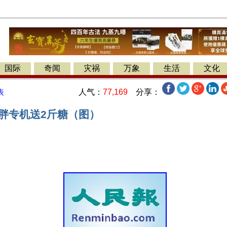
国际
奇闻
灾祸
万象
生活
文化
人气：
77,169
分享：
表
三胖专机送2斤糖（图）