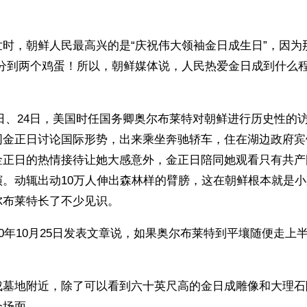
时，朝鲜人民最高兴的是“庆祝伟大领袖金日成生日”，因为
以分到两个鸡蛋！所以，朝鲜媒体说，人民热爱金日成到什么
月23日、24日，美国时任国务卿奥尔布莱特对朝鲜进行历史性的
同金正日讨论国际形势，出来乘坐奔驰轿车，住在湖边政府宾
金正日的热情接待让她大感意外，金正日陪同她观看只有共产
演。动辄出动10万人伸出森林样的臂膀，这在朝鲜根本就是
尔布莱特长了不少见识。
00年10月25日发表文章说，如果奥尔布莱特到平壤随便走上
。
成墓地附近，除了可以看到六十英尺高的金日成雕像和大理石
个场面。